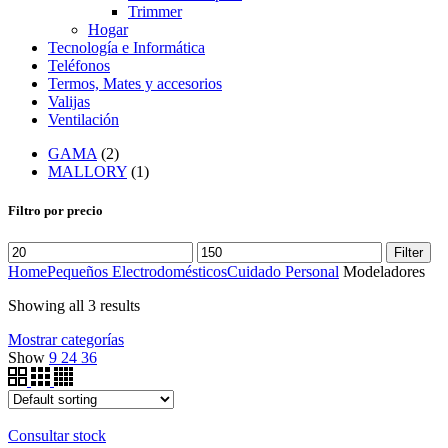
Trimmer
Hogar
Tecnología e Informática
Teléfonos
Termos, Mates y accesorios
Valijas
Ventilación
GAMA
(2)
MALLORY
(1)
Filtro por precio
Filter
Home
Pequeños Electrodomésticos
Cuidado Personal
Modeladores
Showing all 3 results
Mostrar categorías
Show
9
24
36
Consultar stock