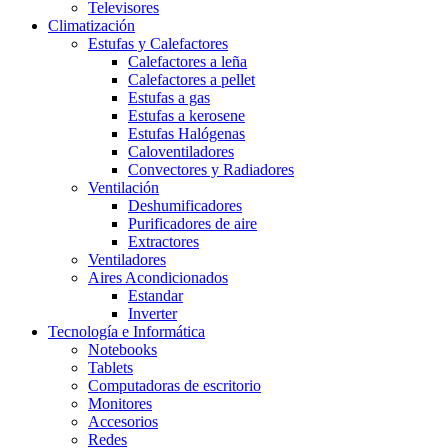
Televisores
Climatización
Estufas y Calefactores
Calefactores a leña
Calefactores a pellet
Estufas a gas
Estufas a kerosene
Estufas Halógenas
Caloventiladores
Convectores y Radiadores
Ventilación
Deshumificadores
Purificadores de aire
Extractores
Ventiladores
Aires Acondicionados
Estandar
Inverter
Tecnología e Informática
Notebooks
Tablets
Computadoras de escritorio
Monitores
Accesorios
Redes