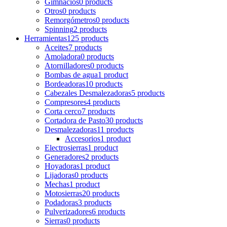
Gimnacios
0 products
Otros
0 products
Remorgómetros
0 products
Spinning
2 products
Herramientas
125 products
Aceites
7 products
Amoladora
0 products
Atornilladores
0 products
Bombas de agua
1 product
Bordeadoras
10 products
Cabezales Desmalezadoras
5 products
Compresores
4 products
Corta cerco
7 products
Cortadora de Pasto
30 products
Desmalezadoras
11 products
Accesorios
1 product
Electrosierras
1 product
Generadores
2 products
Hoyadoras
1 product
Lijadoras
0 products
Mechas
1 product
Motosierras
20 products
Podadoras
3 products
Pulverizadores
6 products
Sierras
0 products