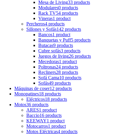
Mesa de Living
33 products
Modulares
0 products
Rack TV
54 products
Vineras
1 product
Percheros
4 products
Sillones y Sofás
142 products
Bancos
1 product
Banquetas y Puff
5 products
Butacas
9 products
Cubre sofás
3 products
Juegos de living
26 products
Mecedoras
1 product
Poltronas
24 products
Recliners
28 products
Sofá Cama
10 products
Sofás
49 products
Máquinas de coser
12 products
Monopatines
18 products
Eléctricos
18 products
Motos
36 products
ARES
1 product
Baccio
16 products
KEEWAY
1 product
Motocarros
1 product
Motos Eléctricas
4 products