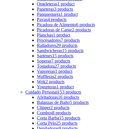
Omeleteras
1 product
Paneteras
3 products
Panquequera
1 product
Pavas
4 products
Picadora de Alimento
6 products
Picadoras de Carne
2 products
Planchas
1 product
Procesadores
7 products
Ralladores
29 products
Sandwicheras
15 products
Sartenes
15 products
Soperas
7 products
Tostadora
27 products
Vaporeras
1 product
Waffleras
2 products
Wok
2 products
Yogurteras
1 product
Cuidado Personal
153 products
Afeitadoras
16 products
Balanzas de Baño
5 products
Clipper
2 products
Combos
8 products
Corta Barba
15 products
Corta Pelo
25 products
Depiladoras
9 products