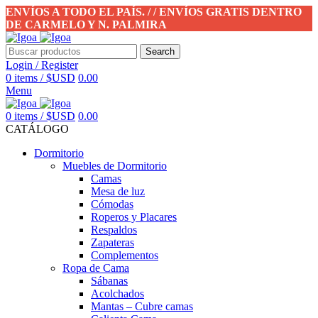
ENVÍOS A TODO EL PAÍS. / / ENVÍOS GRATIS DENTRO
DE CARMELO Y N. PALMIRA
Search
Login / Register
0
items
/
$USD
0.00
Menu
0
items
/
$USD
0.00
CATÁLOGO
Dormitorio
Muebles de Dormitorio
Camas
Mesa de luz
Cómodas
Roperos y Placares
Respaldos
Zapateras
Complementos
Ropa de Cama
Sábanas
Acolchados
Mantas – Cubre camas