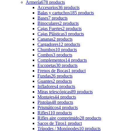
Armería
678 products
Accesorios
36 products
Balas y cartuchos
185 products
Bases
7 products
Binoculares
2 products
Cajas Fuertes
2 products
Cajas Plásticas
3 products
Cananas
2 products
Cargadores
12 products
Chumbos
10 products
Combos
3 products
Complementos
14 products
Escopetas
30 products
Frenos de Bocas
1 product
Fundas
26 products
Guantes
2 products
Infladores
4 products
Miras telescópicas
89 products
Montajes
44 products
Pistolas
48 products
Prismáticos
4 products
Rifles
110 products
Rifles aire comprimido
28 products
Sacos de Tiros
1 product
Trípodes / Monópodes
10 products