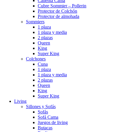
Calienta Cama
Cubre Sommier – Pollerin
Protector de Colchón
Protector de almohada
Sommiers
1 plaza
1 plaza y media
2 plazas
Queen
King
Super King
Colchones
Cuna
1 plaza
1 plaza y media
2 plazas
Queen
King
Super King
Living
Sillones y Sofás
Sofás
Sofá Cama
Juegos de living
Butacas