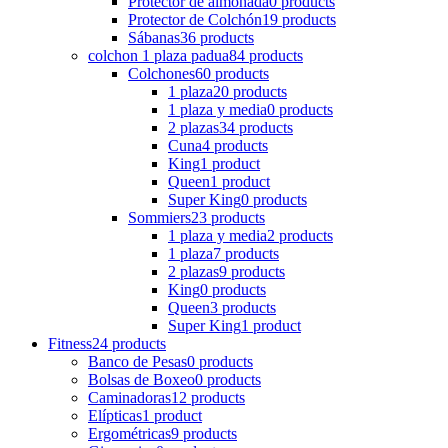
Protector de almohada
0 products
Protector de Colchón
19 products
Sábanas
36 products
colchon 1 plaza padua
84 products
Colchones
60 products
1 plaza
20 products
1 plaza y media
0 products
2 plazas
34 products
Cuna
4 products
King
1 product
Queen
1 product
Super King
0 products
Sommiers
23 products
1 plaza y media
2 products
1 plaza
7 products
2 plazas
9 products
King
0 products
Queen
3 products
Super King
1 product
Fitness
24 products
Banco de Pesas
0 products
Bolsas de Boxeo
0 products
Caminadoras
12 products
Elípticas
1 product
Ergométricas
9 products