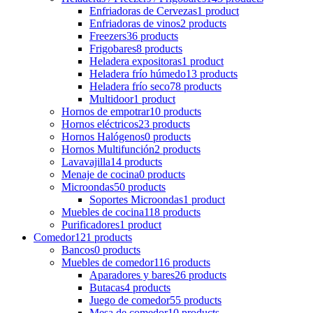
Enfriadoras de Cervezas
1 product
Enfriadoras de vinos
2 products
Freezers
36 products
Frigobares
8 products
Heladera expositoras
1 product
Heladera frío húmedo
13 products
Heladera frío seco
78 products
Multidoor
1 product
Hornos de empotrar
10 products
Hornos eléctricos
23 products
Hornos Halógenos
0 products
Hornos Multifunción
2 products
Lavavajilla
14 products
Menaje de cocina
0 products
Microondas
50 products
Soportes Microondas
1 product
Muebles de cocina
118 products
Purificadores
1 product
Comedor
121 products
Bancos
0 products
Muebles de comedor
116 products
Aparadores y bares
26 products
Butacas
4 products
Juego de comedor
55 products
Mesa de comedor
10 products