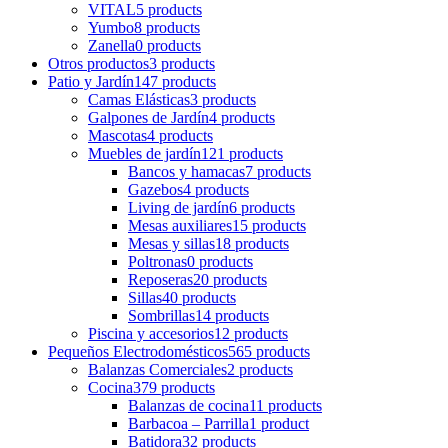
VITAL
5 products
Yumbo
8 products
Zanella
0 products
Otros productos
3 products
Patio y Jardín
147 products
Camas Elásticas
3 products
Galpones de Jardín
4 products
Mascotas
4 products
Muebles de jardín
121 products
Bancos y hamacas
7 products
Gazebos
4 products
Living de jardín
6 products
Mesas auxiliares
15 products
Mesas y sillas
18 products
Poltronas
0 products
Reposeras
20 products
Sillas
40 products
Sombrillas
14 products
Piscina y accesorios
12 products
Pequeños Electrodomésticos
565 products
Balanzas Comerciales
2 products
Cocina
379 products
Balanzas de cocina
11 products
Barbacoa – Parrilla
1 product
Batidora
32 products