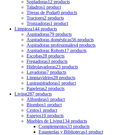
Sopladoras
12 products
Taladros
1 product
Tijeras de Podar
0 products
Tractores
2 products
Tronzadoras
1 product
Limpieza
144 products
Aspiradoras
79 products
Aspiradoras domésticas
56 products
Aspiradoras profesionales
4 products
Aspiradoras Robots
17 products
Escobas
28 products
Fregadoras
3 products
Hidrolavadoras
23 products
Lavadoras
7 products
Limpiavidrios
28 products
Lustraspiradoras
1 product
Papeleras
2 products
Living
287 products
Alfombras
1 product
Biombos
1 product
Cestos
1 product
Espejos
10 products
Muebles de Living
134 products
Complementos
33 products
Estanterías y Bibliotecas
1 product