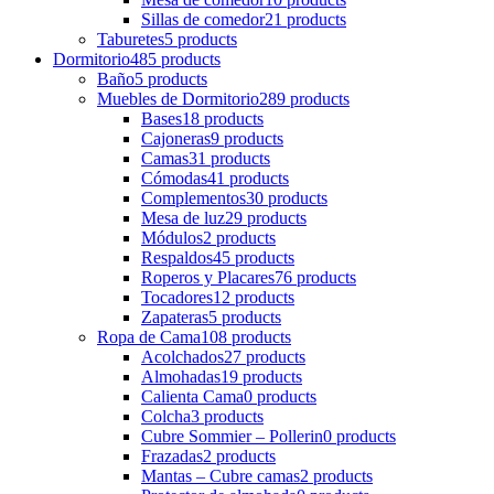
Sillas de comedor
21 products
Taburetes
5 products
Dormitorio
485 products
Baño
5 products
Muebles de Dormitorio
289 products
Bases
18 products
Cajoneras
9 products
Camas
31 products
Cómodas
41 products
Complementos
30 products
Mesa de luz
29 products
Módulos
2 products
Respaldos
45 products
Roperos y Placares
76 products
Tocadores
12 products
Zapateras
5 products
Ropa de Cama
108 products
Acolchados
27 products
Almohadas
19 products
Calienta Cama
0 products
Colcha
3 products
Cubre Sommier – Pollerin
0 products
Frazadas
2 products
Mantas – Cubre camas
2 products