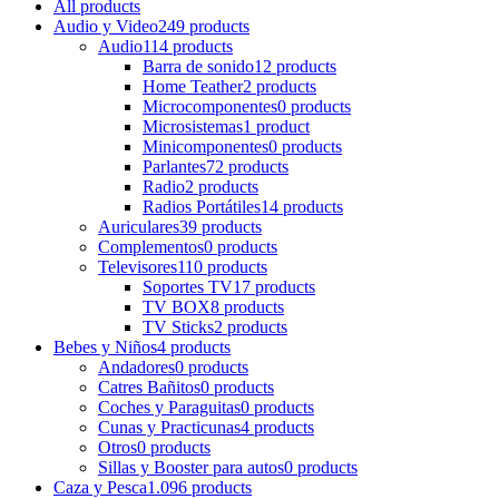
All
products
Audio y Video
249 products
Audio
114 products
Barra de sonido
12 products
Home Teather
2 products
Microcomponentes
0 products
Microsistemas
1 product
Minicomponentes
0 products
Parlantes
72 products
Radio
2 products
Radios Portátiles
14 products
Auriculares
39 products
Complementos
0 products
Televisores
110 products
Soportes TV
17 products
TV BOX
8 products
TV Sticks
2 products
Bebes y Niños
4 products
Andadores
0 products
Catres Bañitos
0 products
Coches y Paraguitas
0 products
Cunas y Practicunas
4 products
Otros
0 products
Sillas y Booster para autos
0 products
Caza y Pesca
1.096 products