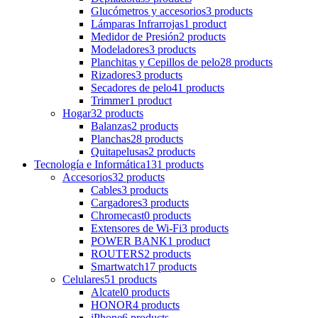
Glucómetros y accesorios
3 products
Lámparas Infrarrojas
1 product
Medidor de Presión
2 products
Modeladores
3 products
Planchitas y Cepillos de pelo
28 products
Rizadores
3 products
Secadores de pelo
41 products
Trimmer
1 product
Hogar
32 products
Balanzas
2 products
Planchas
28 products
Quitapelusas
2 products
Tecnología e Informática
131 products
Accesorios
32 products
Cables
3 products
Cargadores
3 products
Chromecast
0 products
Extensores de Wi-Fi
3 products
POWER BANK
1 product
ROUTERS
2 products
Smartwatch
17 products
Celulares
51 products
Alcatel
0 products
HONOR
4 products
iPhone
6 products