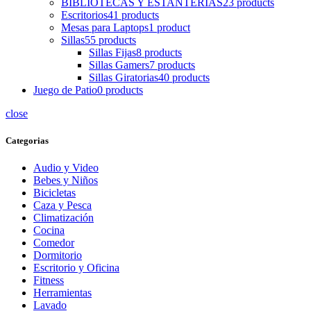
BIBLIOTECAS Y ESTANTERIAS
23 products
Escritorios
41 products
Mesas para Laptops
1 product
Sillas
55 products
Sillas Fijas
8 products
Sillas Gamers
7 products
Sillas Giratorias
40 products
Juego de Patio
0 products
close
Categorias
Audio y Video
Bebes y Niños
Bicicletas
Caza y Pesca
Climatización
Cocina
Comedor
Dormitorio
Escritorio y Oficina
Fitness
Herramientas
Lavado