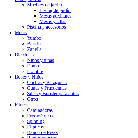
Muebles de jardín
Living de jardín
Mesas auxiliares
Mesas y sillas
Piscina y accesorios
Motos
Yumbo
Baccio
Zanella
Bicicletas
Niños y niñas
Dama
Hombre
Bebes y Niños
Coches y Paraguitas
Cunas y Practicunas
Sillas y Booster para autos
Otros
Fitness
Caminadoras
Ergométricas
Spinning
Elípticas
Banco de Pesas
Remorgómetros