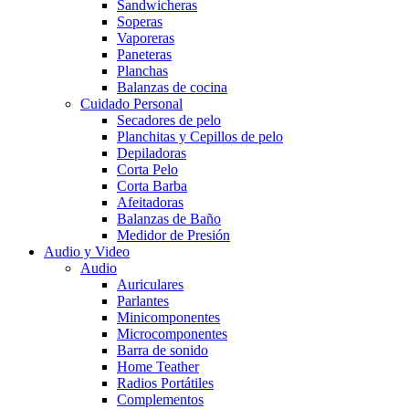
Sandwicheras
Soperas
Vaporeras
Paneteras
Planchas
Balanzas de cocina
Cuidado Personal
Secadores de pelo
Planchitas y Cepillos de pelo
Depiladoras
Corta Pelo
Corta Barba
Afeitadoras
Balanzas de Baño
Medidor de Presión
Audio y Video
Audio
Auriculares
Parlantes
Minicomponentes
Microcomponentes
Barra de sonido
Home Teather
Radios Portátiles
Complementos