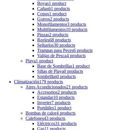
Boyas
1 product
Cañas
61 products
Copos
1 product
Gorros
2 products
Monofilamentos
3 products
Multifilamentos
10 products
Pinzas
2 products
Reeles
68 products
Señuelos
30 products
Trampas para Peces
6 products
Valijas de Pesca
4 products
Playa
1 product
Base de Sombrillas
1 product
Sillas de Playa
0 products
Sombrillas
0 products
Climatización
179 products
Aires Acondicionados
21 products
Accesorios
2 products
Estandar
10 products
Inverter
7 products
Portátiles
1 product
Bombas de calor
4 products
Calefones
43 products
Eléctricos
31 products
Gas
11 products