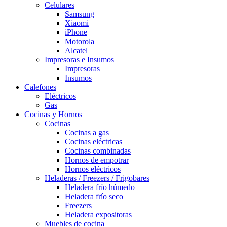
Celulares
Samsung
Xiaomi
iPhone
Motorola
Alcatel
Impresoras e Insumos
Impresoras
Insumos
Calefones
Eléctricos
Gas
Cocinas y Hornos
Cocinas
Cocinas a gas
Cocinas eléctricas
Cocinas combinadas
Hornos de empotrar
Hornos eléctricos
Heladeras / Freezers / Frigobares
Heladera frío húmedo
Heladera frío seco
Freezers
Heladera expositoras
Muebles de cocina