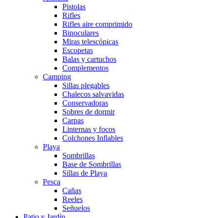
Pistolas
Rifles
Rifles aire comprimido
Binoculares
Miras telescópicas
Escopetas
Balas y cartuchos
Complementos
Camping
Sillas plegables
Chalecos salvavidas
Conservadoras
Sobres de dormir
Carpas
Linternas y focos
Colchones Inflables
Playa
Sombrillas
Base de Sombrillas
Sillas de Playa
Pesca
Cañas
Reeles
Señuelos
Patio y Jardín