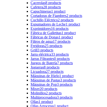
Cacerolas
8 products
Cafetera
28 products
Capuchineras
1 product
Cortadoras de Fiambres
2 products
Cuchillo Eléctrico
2 products
Espumadores de Leche
1 product
Exprimidores
16 products
Fábrica de Galletitas
1 product
Fábricas de Donas
1 product
Filtros de agua
17 products
Freidoras
25 products
Grill
3 products
Jarra eléctrica
33 products
Jarras Filtrantes
0 products
Juegos de Batería
7 products
Jugueras
8 products
Licuadora
27 products
Máquinas de Hielo
1 product
Máquinas de Pastas
3 products
Máquinas de Pop
3 products
Mixer
20 products
Molinillos
2 products
Multiprocesadora
3 products
Ollas
1 product
Ollas Arroceras
1 product