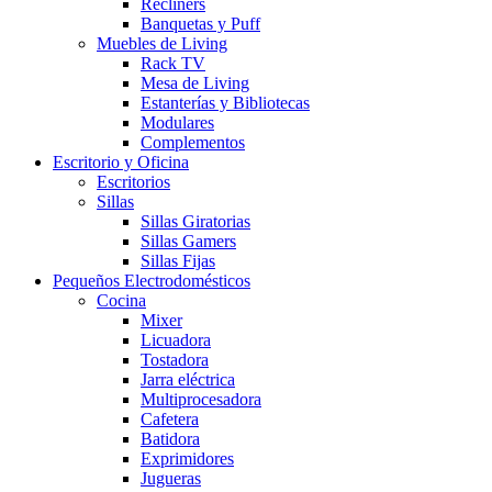
Recliners
Banquetas y Puff
Muebles de Living
Rack TV
Mesa de Living
Estanterías y Bibliotecas
Modulares
Complementos
Escritorio y Oficina
Escritorios
Sillas
Sillas Giratorias
Sillas Gamers
Sillas Fijas
Pequeños Electrodomésticos
Cocina
Mixer
Licuadora
Tostadora
Jarra eléctrica
Multiprocesadora
Cafetera
Batidora
Exprimidores
Jugueras