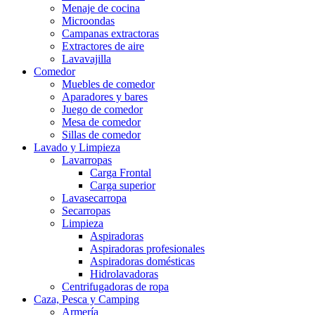
Menaje de cocina
Microondas
Campanas extractoras
Extractores de aire
Lavavajilla
Comedor
Muebles de comedor
Aparadores y bares
Juego de comedor
Mesa de comedor
Sillas de comedor
Lavado y Limpieza
Lavarropas
Carga Frontal
Carga superior
Lavasecarropa
Secarropas
Limpieza
Aspiradoras
Aspiradoras profesionales
Aspiradoras domésticas
Hidrolavadoras
Centrifugadoras de ropa
Caza, Pesca y Camping
Armería