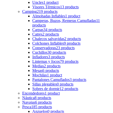
Uncles
1 product
Visores Térmicos
13 products
Camping
219 products
Almohadas Inflables
1 product
Camperas, Buzos, Remeras Camufladas
11
products
Carpas
34 products
Catres
2 products
Chalecos salvavidas
2 products
Colchones Inflables
9 products
Conservadoras
23 products
Cuchillos
30 products
Infladores
3 products
Linternas y focos
79 products
Medias
2 products
Mesas
6 products
Mochilas
1 product
Pantalones Camuflados
3 products
Sillas plegables
0 products
Sobres de dormir
12 products
Encendedores
1 product
Náutica
8 products
Navajas
6 products
Pesca
185 products
Anzuelos
0 products