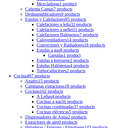
Mezcladoras
1 product
Calienta Camas
7 products
Deshumidificadores
9 products
Estufas y Calefactores
95 products
Calefactores a leña
32 products
Calefactores a pellet
11 products
Calefactores Halógenos
7 products
Caloventiladores
14 products
Convectores y Radiadores
18 products
Estufas a gas
8 products
Garrafas
1 product
Estufas a kerosene
2 products
Estufas Halógenas
4 products
Turbocalfactores
2 products
Cocina
497 products
Anafes
15 products
Campanas extractoras
18 products
Cocinas
102 products
A Leñas
4 products
Cocinas a gas
56 products
Cocinas combinadas
37 products
Cocinas eléctricas
5 products
Dispensadores de Agua
2 products
Extractores de aire
0 products
Heladeras / Freezers / Frigobares
143 products