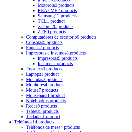
Motorola
0 products
REALME
2 products
Samsung
12 products
TCL
1 product
Xiaomi
26 products
ZTE
0 products
Computadoras de escritorio
0 products
Consolas
5 products
Fundas
2 products
Impresoras e Insumos
8 products
Impresoras
5 products
Insumos
2 products
Joysticks
3 products
Laptops
1 product
Mochilas
3 products
Monitores
4 products
Mouse
7 products
Mousepads
1 product
Notebooks
6 products
Redes
0 products
Tablets
5 products
Teclados
1 product
Teléfonos
14 products
Teléfonos de mesa
4 products