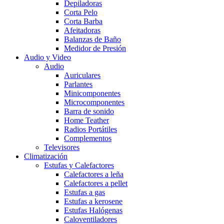
Depiladoras
Corta Pelo
Corta Barba
Afeitadoras
Balanzas de Baño
Medidor de Presión
Audio y Video
Audio
Auriculares
Parlantes
Minicomponentes
Microcomponentes
Barra de sonido
Home Teather
Radios Portátiles
Complementos
Televisores
Climatización
Estufas y Calefactores
Calefactores a leña
Calefactores a pellet
Estufas a gas
Estufas a kerosene
Estufas Halógenas
Caloventiladores