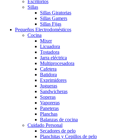
Escritorios
Sillas
Sillas Giratorias
Sillas Gamers
Sillas Fijas
Pequeños Electrodomésticos
Cocina
Mixer
Licuadora
Tostadora
Jarra eléctrica
Multiprocesadora
Cafetera
Batidora
Exprimidores
Jugueras
Sandwicheras
Soperas
Vaporeras
Paneteras
Planchas
Balanzas de cocina
Cuidado Personal
Secadores de pelo
Planchitas y Cepillos de pelo