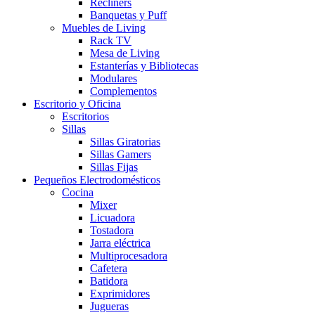
Recliners
Banquetas y Puff
Muebles de Living
Rack TV
Mesa de Living
Estanterías y Bibliotecas
Modulares
Complementos
Escritorio y Oficina
Escritorios
Sillas
Sillas Giratorias
Sillas Gamers
Sillas Fijas
Pequeños Electrodomésticos
Cocina
Mixer
Licuadora
Tostadora
Jarra eléctrica
Multiprocesadora
Cafetera
Batidora
Exprimidores
Jugueras