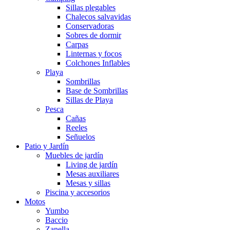
Sillas plegables
Chalecos salvavidas
Conservadoras
Sobres de dormir
Carpas
Linternas y focos
Colchones Inflables
Playa
Sombrillas
Base de Sombrillas
Sillas de Playa
Pesca
Cañas
Reeles
Señuelos
Patio y Jardín
Muebles de jardín
Living de jardín
Mesas auxiliares
Mesas y sillas
Piscina y accesorios
Motos
Yumbo
Baccio
Zanella