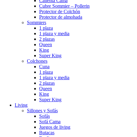
Calienta Cama
Cubre Sommier – Pollerin
Protector de Colchón
Protector de almohada
Sommiers
1 plaza
1 plaza y media
2 plazas
Queen
King
Super King
Colchones
Cuna
1 plaza
1 plaza y media
2 plazas
Queen
King
Super King
Living
Sillones y Sofás
Sofás
Sofá Cama
Juegos de living
Butacas