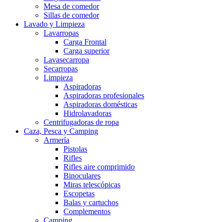
Mesa de comedor
Sillas de comedor
Lavado y Limpieza
Lavarropas
Carga Frontal
Carga superior
Lavasecarropa
Secarropas
Limpieza
Aspiradoras
Aspiradoras profesionales
Aspiradoras domésticas
Hidrolavadoras
Centrifugadoras de ropa
Caza, Pesca y Camping
Armería
Pistolas
Rifles
Rifles aire comprimido
Binoculares
Miras telescópicas
Escopetas
Balas y cartuchos
Complementos
Camping