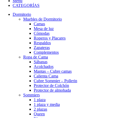
Menu
CATEGORÍAS
Dormitorio
Muebles de Dormitorio
Camas
Mesa de luz
Cómodas
Roperos y Placares
Respaldos
Zapateras
Complementos
Ropa de Cama
Sábanas
Acolchados
Mantas – Cubre camas
Calienta Cama
Cubre Sommier – Pollerin
Protector de Colchón
Protector de almohada
Sommiers
1 plaza
1 plaza y media
2 plazas
Queen