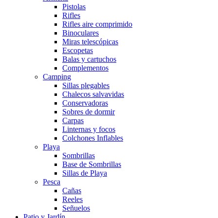
Pistolas
Rifles
Rifles aire comprimido
Binoculares
Miras telescópicas
Escopetas
Balas y cartuchos
Complementos
Camping
Sillas plegables
Chalecos salvavidas
Conservadoras
Sobres de dormir
Carpas
Linternas y focos
Colchones Inflables
Playa
Sombrillas
Base de Sombrillas
Sillas de Playa
Pesca
Cañas
Reeles
Señuelos
Patio y Jardín