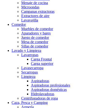
Menaje de cocina
Microondas
Campanas extractoras
Extractores de aire
Lavavajilla
Comedor
Muebles de comedor
Aparadores y bares
Juego de comedor
Mesa de comedor
Sillas de comedor
Lavado y Limpieza
Lavarropas
Carga Frontal
Carga superior
Lavasecarropa
Secarropas
Limpieza
Aspiradoras
Aspiradoras profesionales
Aspiradoras domésticas
Hidrolavadoras
Centrifugadoras de ropa
Caza, Pesca y Camping
Armería