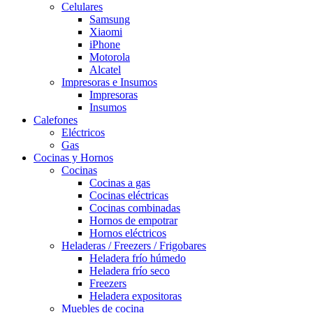
Celulares
Samsung
Xiaomi
iPhone
Motorola
Alcatel
Impresoras e Insumos
Impresoras
Insumos
Calefones
Eléctricos
Gas
Cocinas y Hornos
Cocinas
Cocinas a gas
Cocinas eléctricas
Cocinas combinadas
Hornos de empotrar
Hornos eléctricos
Heladeras / Freezers / Frigobares
Heladera frío húmedo
Heladera frío seco
Freezers
Heladera expositoras
Muebles de cocina