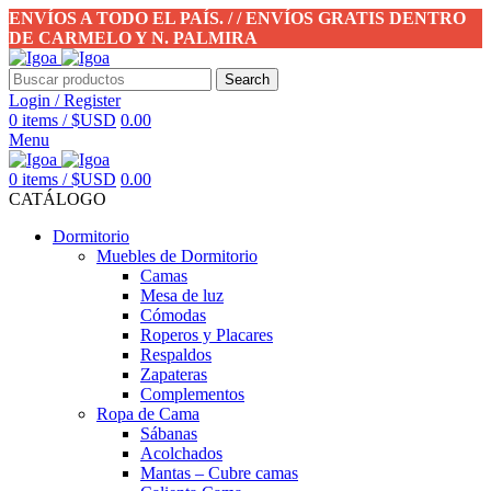
ENVÍOS A TODO EL PAÍS. / / ENVÍOS GRATIS DENTRO
DE CARMELO Y N. PALMIRA
Search
Login / Register
0
items
/
$USD
0.00
Menu
0
items
/
$USD
0.00
CATÁLOGO
Dormitorio
Muebles de Dormitorio
Camas
Mesa de luz
Cómodas
Roperos y Placares
Respaldos
Zapateras
Complementos
Ropa de Cama
Sábanas
Acolchados
Mantas – Cubre camas