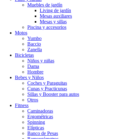
Muebles de jardín
Living de jardín
Mesas auxiliares
Mesas y sillas
Piscina y accesorios
Motos
Yumbo
Baccio
Zanella
Bicicletas
Niños y niñas
Dama
Hombre
Bebes y Niños
Coches y Paraguitas
Cunas y Practicunas
Sillas y Booster para autos
Otros
Fitness
Caminadoras
Ergométricas
Spinning
Elípticas
Banco de Pesas
Remorgómetros