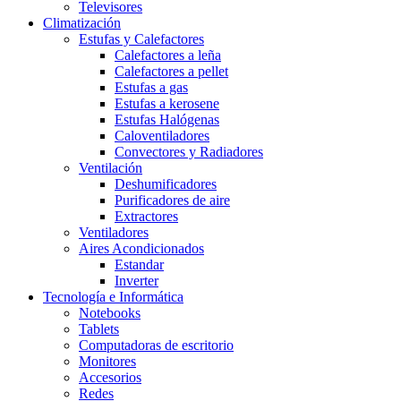
Televisores
Climatización
Estufas y Calefactores
Calefactores a leña
Calefactores a pellet
Estufas a gas
Estufas a kerosene
Estufas Halógenas
Caloventiladores
Convectores y Radiadores
Ventilación
Deshumificadores
Purificadores de aire
Extractores
Ventiladores
Aires Acondicionados
Estandar
Inverter
Tecnología e Informática
Notebooks
Tablets
Computadoras de escritorio
Monitores
Accesorios
Redes