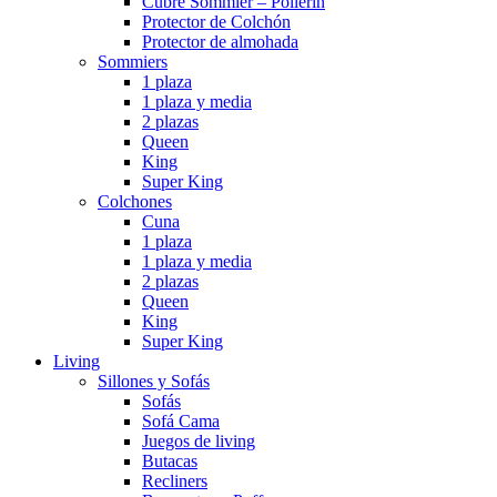
Cubre Sommier – Pollerin
Protector de Colchón
Protector de almohada
Sommiers
1 plaza
1 plaza y media
2 plazas
Queen
King
Super King
Colchones
Cuna
1 plaza
1 plaza y media
2 plazas
Queen
King
Super King
Living
Sillones y Sofás
Sofás
Sofá Cama
Juegos de living
Butacas
Recliners