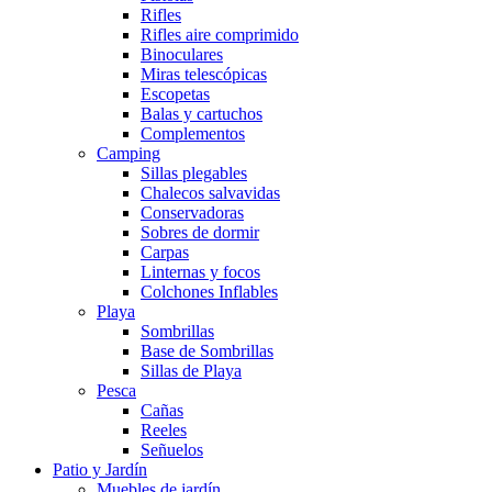
Rifles
Rifles aire comprimido
Binoculares
Miras telescópicas
Escopetas
Balas y cartuchos
Complementos
Camping
Sillas plegables
Chalecos salvavidas
Conservadoras
Sobres de dormir
Carpas
Linternas y focos
Colchones Inflables
Playa
Sombrillas
Base de Sombrillas
Sillas de Playa
Pesca
Cañas
Reeles
Señuelos
Patio y Jardín
Muebles de jardín