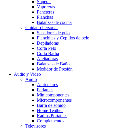
Soperas
Vaporeras
Paneteras
Planchas
Balanzas de cocina
Cuidado Personal
Secadores de pelo
Planchitas y Cepillos de pelo
Depiladoras
Corta Pelo
Corta Barba
Afeitadoras
Balanzas de Baño
Medidor de Presión
Audio y Video
Audio
Auriculares
Parlantes
Minicomponentes
Microcomponentes
Barra de sonido
Home Teather
Radios Portátiles
Complementos
Televisores