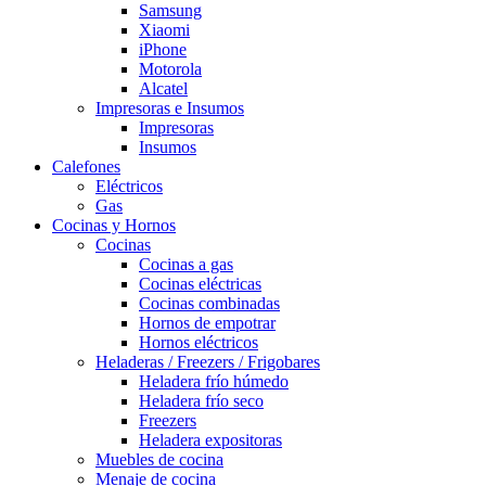
Samsung
Xiaomi
iPhone
Motorola
Alcatel
Impresoras e Insumos
Impresoras
Insumos
Calefones
Eléctricos
Gas
Cocinas y Hornos
Cocinas
Cocinas a gas
Cocinas eléctricas
Cocinas combinadas
Hornos de empotrar
Hornos eléctricos
Heladeras / Freezers / Frigobares
Heladera frío húmedo
Heladera frío seco
Freezers
Heladera expositoras
Muebles de cocina
Menaje de cocina