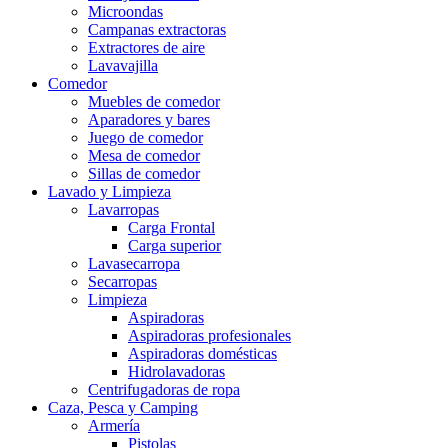
Microondas
Campanas extractoras
Extractores de aire
Lavavajilla
Comedor
Muebles de comedor
Aparadores y bares
Juego de comedor
Mesa de comedor
Sillas de comedor
Lavado y Limpieza
Lavarropas
Carga Frontal
Carga superior
Lavasecarropa
Secarropas
Limpieza
Aspiradoras
Aspiradoras profesionales
Aspiradoras domésticas
Hidrolavadoras
Centrifugadoras de ropa
Caza, Pesca y Camping
Armería
Pistolas