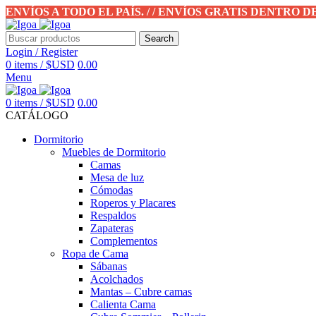
ENVÍOS A TODO EL PAÍS. / / ENVÍOS GRATIS DENTRO 
Search
Login / Register
0
items
/
$USD
0.00
Menu
0
items
/
$USD
0.00
CATÁLOGO
Dormitorio
Muebles de Dormitorio
Camas
Mesa de luz
Cómodas
Roperos y Placares
Respaldos
Zapateras
Complementos
Ropa de Cama
Sábanas
Acolchados
Mantas – Cubre camas
Calienta Cama