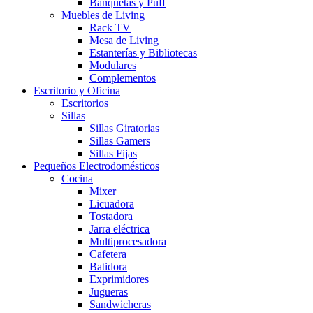
Banquetas y Puff
Muebles de Living
Rack TV
Mesa de Living
Estanterías y Bibliotecas
Modulares
Complementos
Escritorio y Oficina
Escritorios
Sillas
Sillas Giratorias
Sillas Gamers
Sillas Fijas
Pequeños Electrodomésticos
Cocina
Mixer
Licuadora
Tostadora
Jarra eléctrica
Multiprocesadora
Cafetera
Batidora
Exprimidores
Jugueras
Sandwicheras