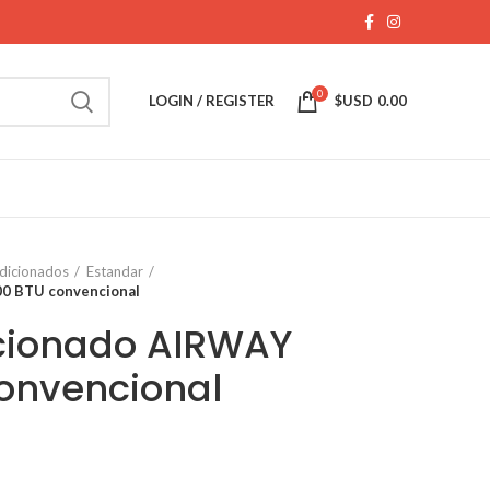
0
LOGIN / REGISTER
$USD
0.00
dicionados
Estandar
00 BTU convencional
icionado AIRWAY
onvencional