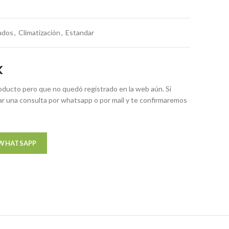
ados
,
Climatización
,
Estandar
K
ducto pero que no quedó registrado en la web aún. Si
zar una consulta por whatsapp o por mail y te confirmaremos
 WHATSAPP