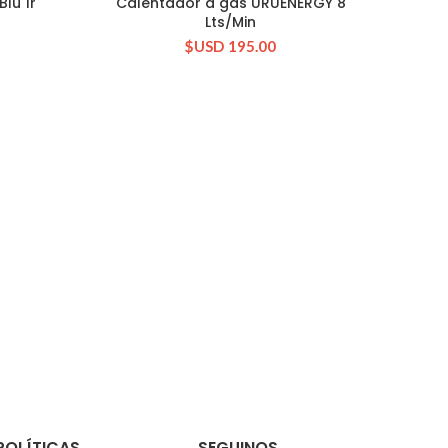
lu 1r
Calentador a gas URUENERGY 8
OUT
CONSULTAR STOCK
Lts/Min
$USD
195.00
C
POLÍTICAS
SEGUINOS