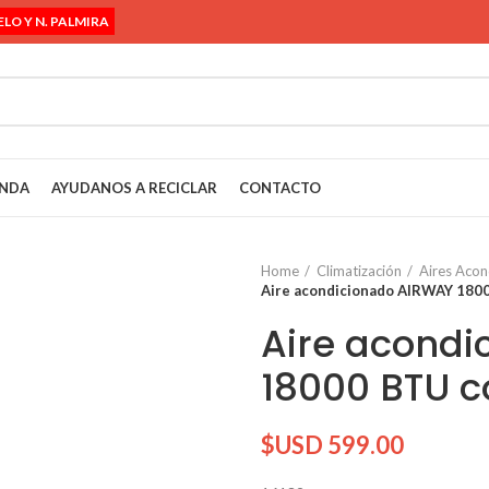
ELO Y N. PALMIRA
ENDA
AYUDANOS A RECICLAR
CONTACTO
Home
Climatización
Aires Acon
Aire acondicionado AIRWAY 180
Aire acond
18000 BTU c
$USD
599.00