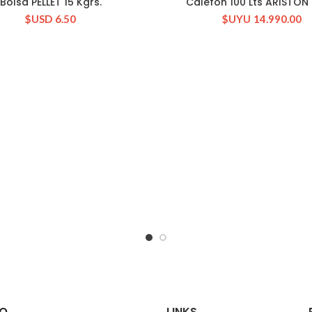
Bolsa PELLET 15 Kgrs.
Calefón 100 Lts ARISTON B
CONSULTAR STOCK
CONSULTAR STOCK
$USD
6.50
$UYU
14.990.00
O
LINKS