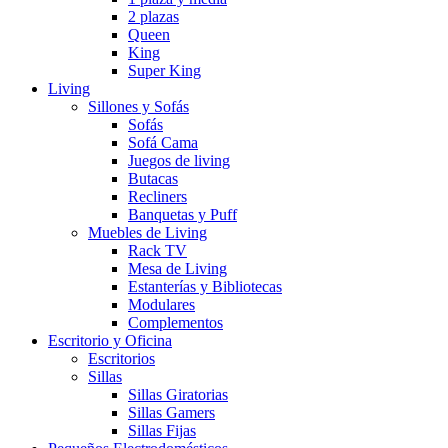
2 plazas
Queen
King
Super King
Living
Sillones y Sofás
Sofás
Sofá Cama
Juegos de living
Butacas
Recliners
Banquetas y Puff
Muebles de Living
Rack TV
Mesa de Living
Estanterías y Bibliotecas
Modulares
Complementos
Escritorio y Oficina
Escritorios
Sillas
Sillas Giratorias
Sillas Gamers
Sillas Fijas