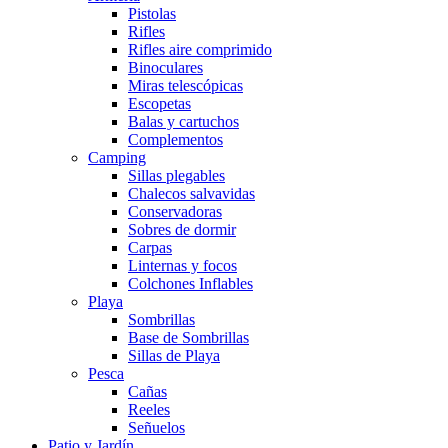
Pistolas
Rifles
Rifles aire comprimido
Binoculares
Miras telescópicas
Escopetas
Balas y cartuchos
Complementos
Camping
Sillas plegables
Chalecos salvavidas
Conservadoras
Sobres de dormir
Carpas
Linternas y focos
Colchones Inflables
Playa
Sombrillas
Base de Sombrillas
Sillas de Playa
Pesca
Cañas
Reeles
Señuelos
Patio y Jardín