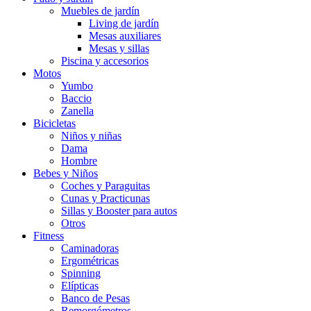
Muebles de jardín
Living de jardín
Mesas auxiliares
Mesas y sillas
Piscina y accesorios
Motos
Yumbo
Baccio
Zanella
Bicicletas
Niños y niñas
Dama
Hombre
Bebes y Niños
Coches y Paraguitas
Cunas y Practicunas
Sillas y Booster para autos
Otros
Fitness
Caminadoras
Ergométricas
Spinning
Elípticas
Banco de Pesas
Remorgómetros