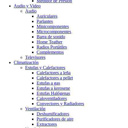
Medidor de Presión
Audio y Video
Audio
Auriculares
Parlantes
Minicomponentes
Microcomponentes
Barra de sonido
Home Teather
Radios Portátiles
Complementos
Televisores
Climatización
Estufas y Calefactores
Calefactores a leña
Calefactores a pellet
Estufas a gas
Estufas a kerosene
Estufas Halógenas
Caloventiladores
Convectores y Radiadores
Ventilación
Deshumificadores
Purificadores de aire
Extractores