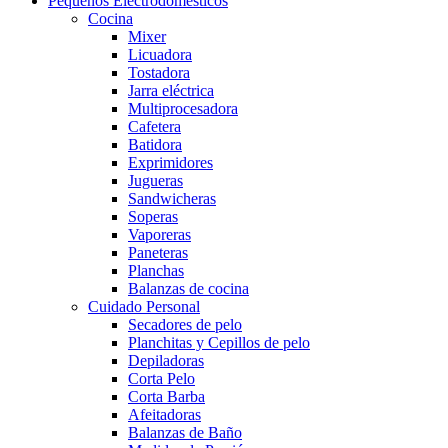
Pequeños Electrodomésticos
Cocina
Mixer
Licuadora
Tostadora
Jarra eléctrica
Multiprocesadora
Cafetera
Batidora
Exprimidores
Jugueras
Sandwicheras
Soperas
Vaporeras
Paneteras
Planchas
Balanzas de cocina
Cuidado Personal
Secadores de pelo
Planchitas y Cepillos de pelo
Depiladoras
Corta Pelo
Corta Barba
Afeitadoras
Balanzas de Baño