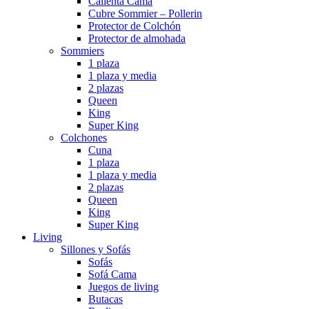
Calienta Cama
Cubre Sommier – Pollerin
Protector de Colchón
Protector de almohada
Sommiers
1 plaza
1 plaza y media
2 plazas
Queen
King
Super King
Colchones
Cuna
1 plaza
1 plaza y media
2 plazas
Queen
King
Super King
Living
Sillones y Sofás
Sofás
Sofá Cama
Juegos de living
Butacas