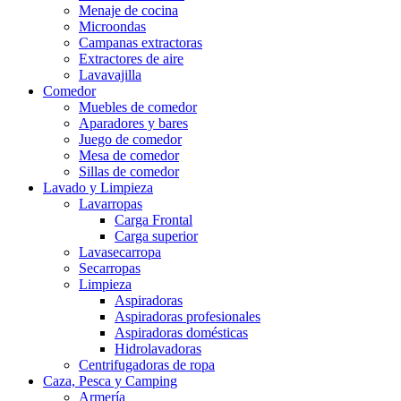
Menaje de cocina
Microondas
Campanas extractoras
Extractores de aire
Lavavajilla
Comedor
Muebles de comedor
Aparadores y bares
Juego de comedor
Mesa de comedor
Sillas de comedor
Lavado y Limpieza
Lavarropas
Carga Frontal
Carga superior
Lavasecarropa
Secarropas
Limpieza
Aspiradoras
Aspiradoras profesionales
Aspiradoras domésticas
Hidrolavadoras
Centrifugadoras de ropa
Caza, Pesca y Camping
Armería