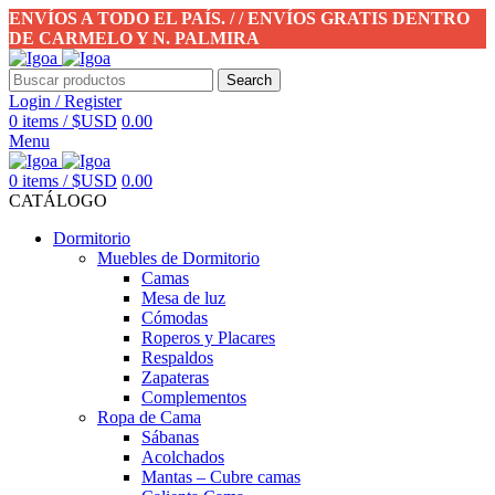
ENVÍOS A TODO EL PAÍS. / / ENVÍOS GRATIS DENTRO
DE CARMELO Y N. PALMIRA
Search
Login / Register
0
items
/
$USD
0.00
Menu
0
items
/
$USD
0.00
CATÁLOGO
Dormitorio
Muebles de Dormitorio
Camas
Mesa de luz
Cómodas
Roperos y Placares
Respaldos
Zapateras
Complementos
Ropa de Cama
Sábanas
Acolchados
Mantas – Cubre camas