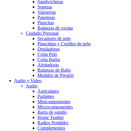
Sandwicheras
Soperas
Vaporeras
Paneteras
Planchas
Balanzas de cocina
Cuidado Personal
Secadores de pelo
Planchitas y Cepillos de pelo
Depiladoras
Corta Pelo
Corta Barba
Afeitadoras
Balanzas de Baño
Medidor de Presión
Audio y Video
Audio
Auriculares
Parlantes
Minicomponentes
Microcomponentes
Barra de sonido
Home Teather
Radios Portátiles
Complementos