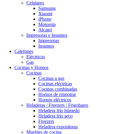
Celulares
Samsung
Xiaomi
iPhone
Motorola
Alcatel
Impresoras e Insumos
Impresoras
Insumos
Calefones
Eléctricos
Gas
Cocinas y Hornos
Cocinas
Cocinas a gas
Cocinas eléctricas
Cocinas combinadas
Hornos de empotrar
Hornos eléctricos
Heladeras / Freezers / Frigobares
Heladera frío húmedo
Heladera frío seco
Freezers
Heladera expositoras
Muebles de cocina