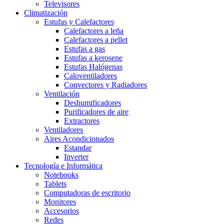
Televisores
Climatización
Estufas y Calefactores
Calefactores a leña
Calefactores a pellet
Estufas a gas
Estufas a kerosene
Estufas Halógenas
Caloventiladores
Convectores y Radiadores
Ventilación
Deshumificadores
Purificadores de aire
Extractores
Ventiladores
Aires Acondicionados
Estandar
Inverter
Tecnología e Informática
Notebooks
Tablets
Computadoras de escritorio
Monitores
Accesorios
Redes