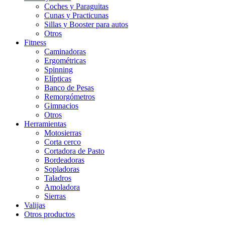
Coches y Paraguitas
Cunas y Practicunas
Sillas y Booster para autos
Otros
Fitness
Caminadoras
Ergométricas
Spinning
Elípticas
Banco de Pesas
Remorgómetros
Gimnacios
Otros
Herramientas
Motosierras
Corta cerco
Cortadora de Pasto
Bordeadoras
Sopladoras
Taladros
Amoladora
Sierras
Valijas
Otros productos