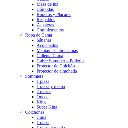
Mesa de luz
Cómodas
Roperos y Placares
Respaldos
Zapateras
Complementos
Ropa de Cama
Sábanas
Acolchados
Mantas – Cubre camas
Calienta Cama
Cubre Sommier – Pollerin
Protector de Colchón
Protector de almohada
Sommiers
1 plaza
1 plaza y media
2 plazas
Queen
King
Super King
Colchones
Cuna
1 plaza
1 plaza y media