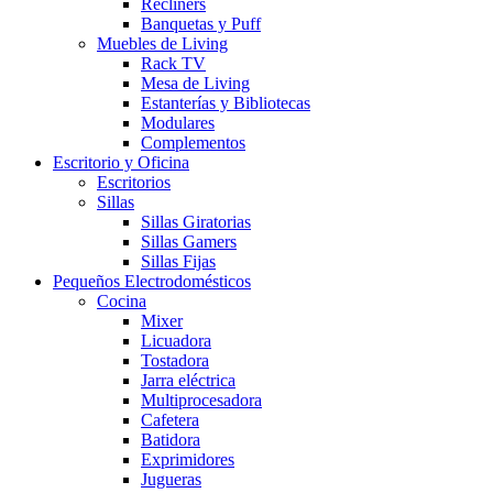
Recliners
Banquetas y Puff
Muebles de Living
Rack TV
Mesa de Living
Estanterías y Bibliotecas
Modulares
Complementos
Escritorio y Oficina
Escritorios
Sillas
Sillas Giratorias
Sillas Gamers
Sillas Fijas
Pequeños Electrodomésticos
Cocina
Mixer
Licuadora
Tostadora
Jarra eléctrica
Multiprocesadora
Cafetera
Batidora
Exprimidores
Jugueras