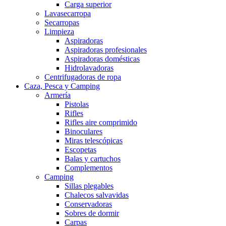
Carga superior
Lavasecarropa
Secarropas
Limpieza
Aspiradoras
Aspiradoras profesionales
Aspiradoras domésticas
Hidrolavadoras
Centrifugadoras de ropa
Caza, Pesca y Camping
Armería
Pistolas
Rifles
Rifles aire comprimido
Binoculares
Miras telescópicas
Escopetas
Balas y cartuchos
Complementos
Camping
Sillas plegables
Chalecos salvavidas
Conservadoras
Sobres de dormir
Carpas