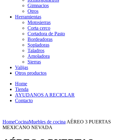
Gimnacios
Otros
Herramientas
Motosierras
Corta cerco
Cortadora de Pasto
Bordeadoras
Sopladoras
Taladros
Amoladora
Sierras
Valijas
Otros productos
Home
Tienda
AYUDANOS A RECICLAR
Contacto
Home
Cocina
Muebles de cocina
AÉREO 3 PUERTAS
MEXICANO NEVADA