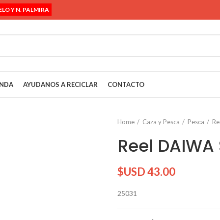
ELO Y N. PALMIRA
ENDA
AYUDANOS A RECICLAR
CONTACTO
Home
Caza y Pesca
Pesca
Re
Reel DAIWA
$USD
43.00
25031