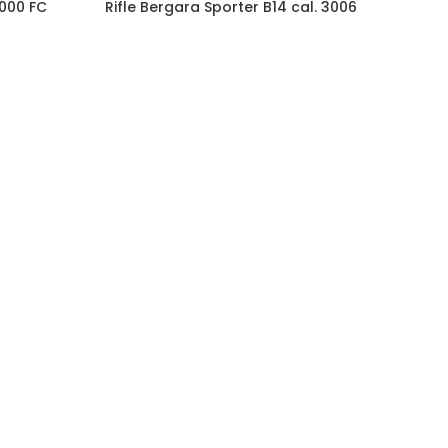
4000 FC
Rifle Bergara Sporter B14 cal. 3006
OUT
CONSULTAR STOCK
C