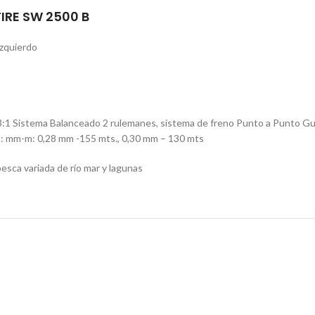
IRE SW 2500 B
Izquierdo
3:1 Sistema Balanceado 2 rulemanes, sistema de freno Punto a Punto Guía 
nea: mm-m: 0,28 mm -155 mts., 0,30 mm – 130 mts
pesca variada de río mar y lagunas