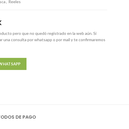
sca
,
Reeles
K
ducto pero que no quedó registrado en la web aún. Si
zar una consulta por whatsapp o por mail y te confirmaremos
 WHATSAPP
TODOS DE PAGO