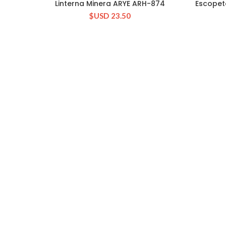
Linterna Minera ARYE ARH-874
Escopet
OUT
CONSULTAR STOCK
$USD
23.50