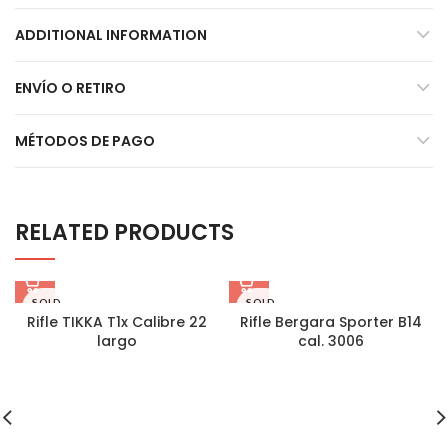
ADDITIONAL INFORMATION
ENVÍO O RETIRO
MÉTODOS DE PAGO
RELATED PRODUCTS
SOLD
SOLD
OUT
OUT
Rifle TIKKA T1x Calibre 22
Rifle Bergara Sporter B14
largo
cal. 3006