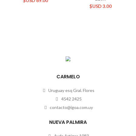
$USD
69.00
$USD
3.00
CARMELO
Uruguay esq Gral. Flores
4542 2425
contacto@igoa.com.uy
NUEVA PALMIRA
Avda Artigas 1083