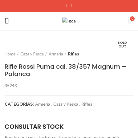
0
SOLD
OUT
Home
Caza y Pesca
Armería
Rifles
Rifle Rossi Puma cal. 38/357 Magnum –
Palanca
35243
CATEGORÍAS:
Armería
,
Caza y Pesca
,
Rifles
CONSULTAR STOCK
Puede que haya stock de este producto pero que no quedó