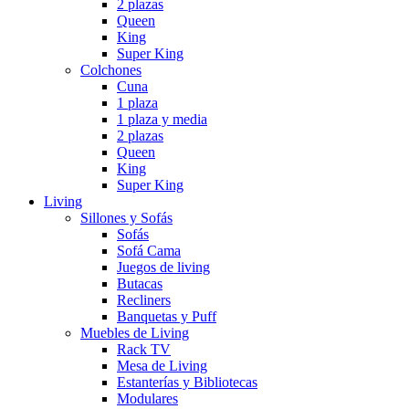
2 plazas
Queen
King
Super King
Colchones
Cuna
1 plaza
1 plaza y media
2 plazas
Queen
King
Super King
Living
Sillones y Sofás
Sofás
Sofá Cama
Juegos de living
Butacas
Recliners
Banquetas y Puff
Muebles de Living
Rack TV
Mesa de Living
Estanterías y Bibliotecas
Modulares