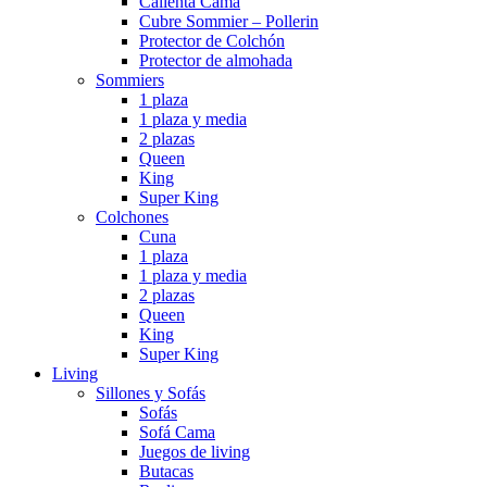
Calienta Cama
Cubre Sommier – Pollerin
Protector de Colchón
Protector de almohada
Sommiers
1 plaza
1 plaza y media
2 plazas
Queen
King
Super King
Colchones
Cuna
1 plaza
1 plaza y media
2 plazas
Queen
King
Super King
Living
Sillones y Sofás
Sofás
Sofá Cama
Juegos de living
Butacas