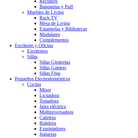
Recliners
Banquetas y Puff
Muebles de Living
Rack TV
Mesa de Living
Estanterías y Bibliotecas
Modulares
Complementos
Escritorio y Oficina
Escritorios
Sillas
Sillas Giratorias
Sillas Gamers
Sillas Fijas
Pequeños Electrodomésticos
Cocina
Mixer
Licuadora
Tostadora
Jarra eléctrica
Multiprocesadora
Cafetera
Batidora
Exprimidores
Jugueras