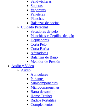
Sandwicheras
Soperas
Vaporeras
Paneteras
Planchas
Balanzas de cocina
Cuidado Personal
Secadores de pelo
Planchitas y Cepillos de pelo
Depiladoras
Corta Pelo
Corta Barba
Afeitadoras
Balanzas de Baño
Medidor de Presión
Audio y Video
Audio
Auriculares
Parlantes
Minicomponentes
Microcomponentes
Barra de sonido
Home Teather
Radios Portátiles
Complementos