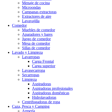
Menaje de cocina
Microondas
Campanas extractoras
Extractores de aire
Lavavajilla
Comedor
Muebles de comedor
Aparadores y bares
Juego de comedor
Mesa de comedor
Sillas de comedor
Lavado y Limpieza
Lavarropas
Carga Frontal
Carga superior
Lavasecarropa
Secarropas
Limpieza
Aspiradoras
Aspiradoras profesionales
Aspiradoras domésticas
Hidrolavadoras
Centrifugadoras de ropa
Caza, Pesca y Camping
Armería