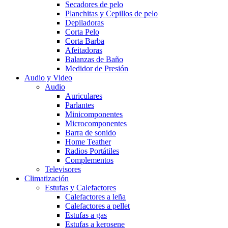
Secadores de pelo
Planchitas y Cepillos de pelo
Depiladoras
Corta Pelo
Corta Barba
Afeitadoras
Balanzas de Baño
Medidor de Presión
Audio y Video
Audio
Auriculares
Parlantes
Minicomponentes
Microcomponentes
Barra de sonido
Home Teather
Radios Portátiles
Complementos
Televisores
Climatización
Estufas y Calefactores
Calefactores a leña
Calefactores a pellet
Estufas a gas
Estufas a kerosene