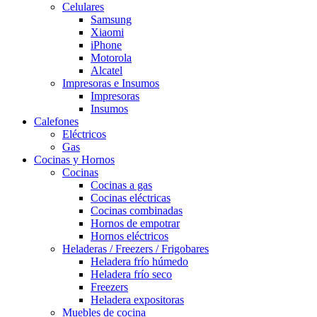
Celulares
Samsung
Xiaomi
iPhone
Motorola
Alcatel
Impresoras e Insumos
Impresoras
Insumos
Calefones
Eléctricos
Gas
Cocinas y Hornos
Cocinas
Cocinas a gas
Cocinas eléctricas
Cocinas combinadas
Hornos de empotrar
Hornos eléctricos
Heladeras / Freezers / Frigobares
Heladera frío húmedo
Heladera frío seco
Freezers
Heladera expositoras
Muebles de cocina