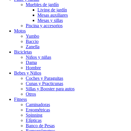
Muebles de jardín
Living de jardín
Mesas auxiliares
Mesas y sillas
Piscina y accesorios
Motos
Yumbo
Baccio
Zanella
Bicicletas
Niños y niñas
Dama
Hombre
Bebes y Niños
Coches y Paraguitas
Cunas y Practicunas
Sillas y Booster para autos
Otros
Fitness
Caminadoras
Ergométricas
Spinning
Elípticas
Banco de Pesas
Remorgómetros