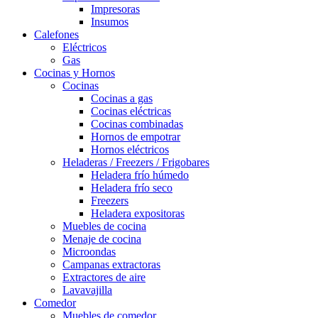
Impresoras
Insumos
Calefones
Eléctricos
Gas
Cocinas y Hornos
Cocinas
Cocinas a gas
Cocinas eléctricas
Cocinas combinadas
Hornos de empotrar
Hornos eléctricos
Heladeras / Freezers / Frigobares
Heladera frío húmedo
Heladera frío seco
Freezers
Heladera expositoras
Muebles de cocina
Menaje de cocina
Microondas
Campanas extractoras
Extractores de aire
Lavavajilla
Comedor
Muebles de comedor