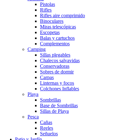
Pistolas
Rifles
Rifles aire comprimido
Binoculares
Miras telescópicas
Escopetas
Balas y cartuchos
Complementos
Camping
Sillas plegables
Chalecos salvavidas
Conservadoras
Sobres de dormir
Carpas
Linternas y focos
Colchones Inflables
Playa
Sombrillas
Base de Sombrillas
Sillas de Playa
Pesca
Cañas
Reeles
Señuelos
Patio y Jardín