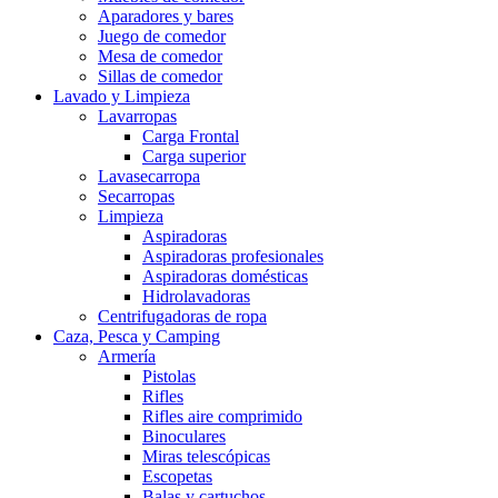
Aparadores y bares
Juego de comedor
Mesa de comedor
Sillas de comedor
Lavado y Limpieza
Lavarropas
Carga Frontal
Carga superior
Lavasecarropa
Secarropas
Limpieza
Aspiradoras
Aspiradoras profesionales
Aspiradoras domésticas
Hidrolavadoras
Centrifugadoras de ropa
Caza, Pesca y Camping
Armería
Pistolas
Rifles
Rifles aire comprimido
Binoculares
Miras telescópicas
Escopetas
Balas y cartuchos