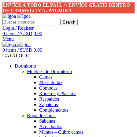
ENVÍOS A TODO EL PAÍS. / / ENVÍOS GRATIS DENTRO
DE CARMELO Y N. PALMIRA
Search
Login / Register
0
items
/
$USD
0.00
Menu
0
items
/
$USD
0.00
CATÁLOGO
Dormitorio
Muebles de Dormitorio
Camas
Mesa de luz
Cómodas
Roperos y Placares
Respaldos
Zapateras
Complementos
Ropa de Cama
Sábanas
Acolchados
Mantas – Cubre camas