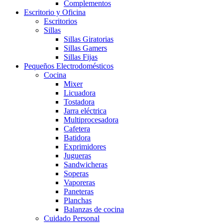
Complementos
Escritorio y Oficina
Escritorios
Sillas
Sillas Giratorias
Sillas Gamers
Sillas Fijas
Pequeños Electrodomésticos
Cocina
Mixer
Licuadora
Tostadora
Jarra eléctrica
Multiprocesadora
Cafetera
Batidora
Exprimidores
Jugueras
Sandwicheras
Soperas
Vaporeras
Paneteras
Planchas
Balanzas de cocina
Cuidado Personal