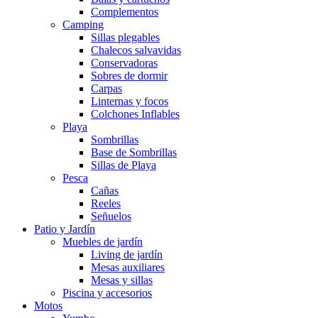
Complementos
Camping
Sillas plegables
Chalecos salvavidas
Conservadoras
Sobres de dormir
Carpas
Linternas y focos
Colchones Inflables
Playa
Sombrillas
Base de Sombrillas
Sillas de Playa
Pesca
Cañas
Reeles
Señuelos
Patio y Jardín
Muebles de jardín
Living de jardín
Mesas auxiliares
Mesas y sillas
Piscina y accesorios
Motos