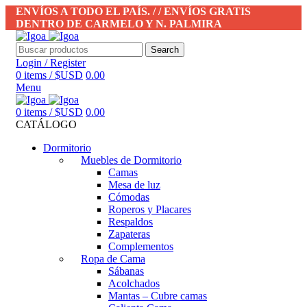
ENVÍOS A TODO EL PAÍS. / / ENVÍOS GRATIS
DENTRO DE CARMELO Y N. PALMIRA
Search
Login / Register
0
items
/
$USD
0.00
Menu
0
items
/
$USD
0.00
CATÁLOGO
Dormitorio
Muebles de Dormitorio
Camas
Mesa de luz
Cómodas
Roperos y Placares
Respaldos
Zapateras
Complementos
Ropa de Cama
Sábanas
Acolchados
Mantas – Cubre camas