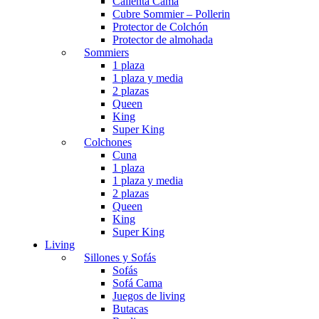
Calienta Cama
Cubre Sommier – Pollerin
Protector de Colchón
Protector de almohada
Sommiers
1 plaza
1 plaza y media
2 plazas
Queen
King
Super King
Colchones
Cuna
1 plaza
1 plaza y media
2 plazas
Queen
King
Super King
Living
Sillones y Sofás
Sofás
Sofá Cama
Juegos de living
Butacas