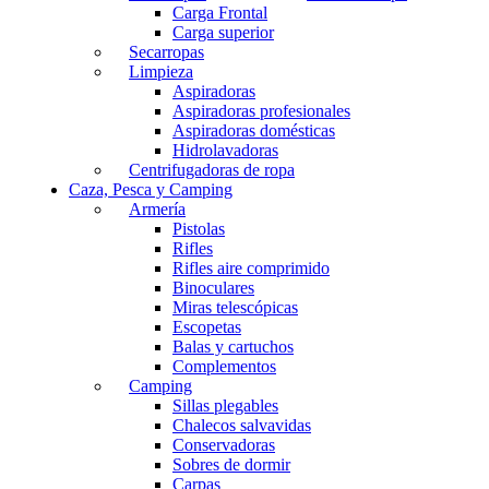
Carga Frontal
Carga superior
Secarropas
Limpieza
Aspiradoras
Aspiradoras profesionales
Aspiradoras domésticas
Hidrolavadoras
Centrifugadoras de ropa
Caza, Pesca y Camping
Armería
Pistolas
Rifles
Rifles aire comprimido
Binoculares
Miras telescópicas
Escopetas
Balas y cartuchos
Complementos
Camping
Sillas plegables
Chalecos salvavidas
Conservadoras
Sobres de dormir
Carpas