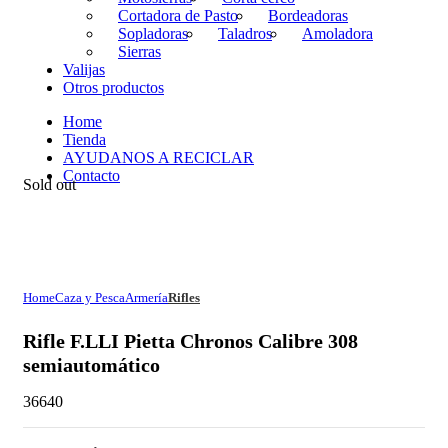
Cortadora de Pasto
Bordeadoras
Sopladoras
Taladros
Amoladora
Sierras
Valijas
Otros productos
Home
Tienda
AYUDANOS A RECICLAR
Contacto
Sold out
Home
Caza y Pesca
Armería
Rifles
Rifle F.LLI Pietta Chronos Calibre 308
semiautomático
36640