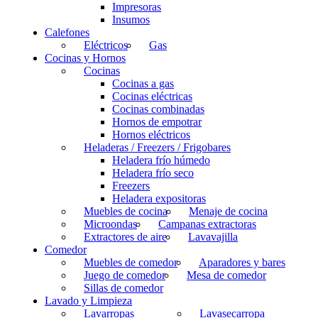
Impresoras
Insumos
Calefones
Eléctricos
Gas
Cocinas y Hornos
Cocinas
Cocinas a gas
Cocinas eléctricas
Cocinas combinadas
Hornos de empotrar
Hornos eléctricos
Heladeras / Freezers / Frigobares
Heladera frío húmedo
Heladera frío seco
Freezers
Heladera expositoras
Muebles de cocina
Menaje de cocina
Microondas
Campanas extractoras
Extractores de aire
Lavavajilla
Comedor
Muebles de comedor
Aparadores y bares
Juego de comedor
Mesa de comedor
Sillas de comedor
Lavado y Limpieza
Lavarropas
Lavasecarropa