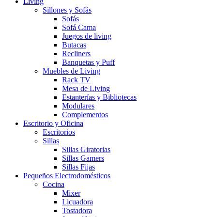
Living
Sillones y Sofás
Sofás
Sofá Cama
Juegos de living
Butacas
Recliners
Banquetas y Puff
Muebles de Living
Rack TV
Mesa de Living
Estanterías y Bibliotecas
Modulares
Complementos
Escritorio y Oficina
Escritorios
Sillas
Sillas Giratorias
Sillas Gamers
Sillas Fijas
Pequeños Electrodomésticos
Cocina
Mixer
Licuadora
Tostadora