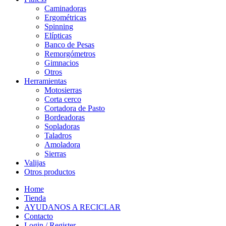
Caminadoras
Ergométricas
Spinning
Elípticas
Banco de Pesas
Remorgómetros
Gimnacios
Otros
Herramientas
Motosierras
Corta cerco
Cortadora de Pasto
Bordeadoras
Sopladoras
Taladros
Amoladora
Sierras
Valijas
Otros productos
Home
Tienda
AYUDANOS A RECICLAR
Contacto
Login / Register