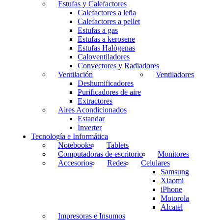
Estufas y Calefactores
Calefactores a leña
Calefactores a pellet
Estufas a gas
Estufas a kerosene
Estufas Halógenas
Caloventiladores
Convectores y Radiadores
Ventilación
Ventiladores
Deshumificadores
Purificadores de aire
Extractores
Aires Acondicionados
Estandar
Inverter
Tecnología e Informática
Notebooks
Tablets
Computadoras de escritorio
Monitores
Accesorios
Redes
Celulares
Samsung
Xiaomi
iPhone
Motorola
Alcatel
Impresoras e Insumos