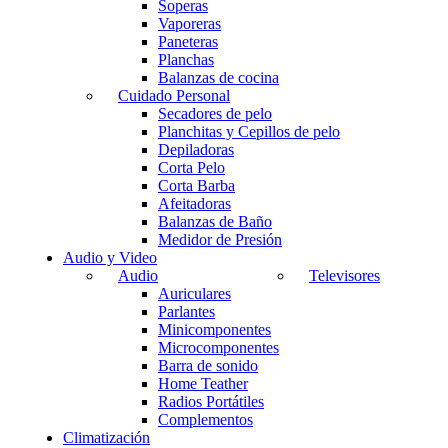
Soperas
Vaporeras
Paneteras
Planchas
Balanzas de cocina
Cuidado Personal
Secadores de pelo
Planchitas y Cepillos de pelo
Depiladoras
Corta Pelo
Corta Barba
Afeitadoras
Balanzas de Baño
Medidor de Presión
Audio y Video
Audio
Televisores
Auriculares
Parlantes
Minicomponentes
Microcomponentes
Barra de sonido
Home Teather
Radios Portátiles
Complementos
Climatización