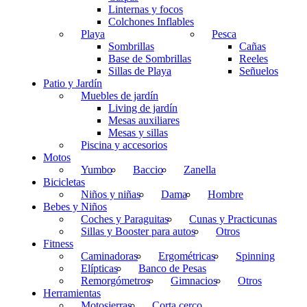
Linternas y focos
Colchones Inflables
Playa
Pesca
Sombrillas
Cañas
Base de Sombrillas
Reeles
Sillas de Playa
Señuelos
Patio y Jardín
Muebles de jardín
Living de jardín
Mesas auxiliares
Mesas y sillas
Piscina y accesorios
Motos
Yumbo
Baccio
Zanella
Bicicletas
Niños y niñas
Dama
Hombre
Bebes y Niños
Coches y Paraguitas
Cunas y Practicunas
Sillas y Booster para autos
Otros
Fitness
Caminadoras
Ergométricas
Spinning
Elípticas
Banco de Pesas
Remorgómetros
Gimnacios
Otros
Herramientas
Motosierras
Corta cerco