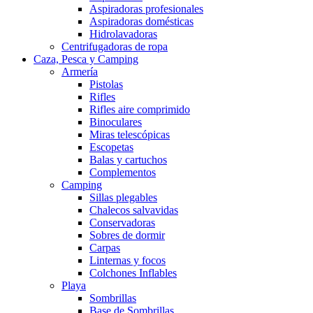
Aspiradoras profesionales
Aspiradoras domésticas
Hidrolavadoras
Centrifugadoras de ropa
Caza, Pesca y Camping
Armería
Pistolas
Rifles
Rifles aire comprimido
Binoculares
Miras telescópicas
Escopetas
Balas y cartuchos
Complementos
Camping
Sillas plegables
Chalecos salvavidas
Conservadoras
Sobres de dormir
Carpas
Linternas y focos
Colchones Inflables
Playa
Sombrillas
Base de Sombrillas