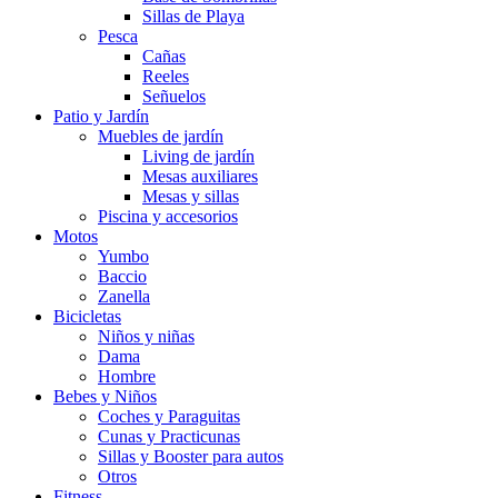
Sillas de Playa
Pesca
Cañas
Reeles
Señuelos
Patio y Jardín
Muebles de jardín
Living de jardín
Mesas auxiliares
Mesas y sillas
Piscina y accesorios
Motos
Yumbo
Baccio
Zanella
Bicicletas
Niños y niñas
Dama
Hombre
Bebes y Niños
Coches y Paraguitas
Cunas y Practicunas
Sillas y Booster para autos
Otros
Fitness