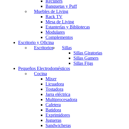
Recliners
Banquetas y Puff
Muebles de Living
Rack TV
Mesa de Living
Estanterías y Bibliotecas
Modulares
Complementos
Escritorio y Oficina
Escritorios
Sillas
Sillas Giratorias
Sillas Gamers
Sillas Fijas
Pequeños Electrodomésticos
Cocina
Mixer
Licuadora
Tostadora
Jarra eléctrica
Multiprocesadora
Cafetera
Batidora
Exprimidores
Jugueras
Sandwicheras