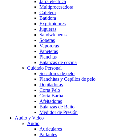
Jarra eléctrica
Multiprocesadora
Cafetera
Batidora
Exprimidores
Jugueras
Sandwicheras
Soperas
Vaporeras
Paneteras
Planchas
Balanzas de cocina
Cuidado Personal
Secadores de pelo
Planchitas y Cepillos de pelo
Depiladoras
Corta Pelo
Corta Barba
Afeitadoras
Balanzas de Baño
Medidor de Presión
Audio y Video
Audio
Auriculares
Parlantes