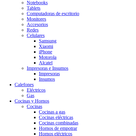
Notebooks
Tablets
Computadoras de escritorio
Monitores
Accesorios
Redes
Celulares
Samsung
Xiaomi
iPhone
Motorola
Alcatel
Impresoras e Insumos
Impresoras
Insumos
Calefones
Eléctricos
Gas
Cocinas y Hornos
Cocinas
Cocinas a gas
Cocinas eléctricas
Cocinas combinadas
Hornos de empotrar
Hornos eléctricos