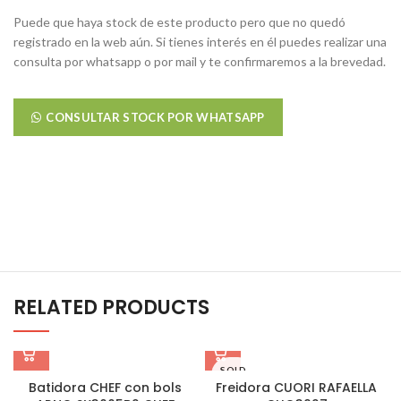
Puede que haya stock de este producto pero que no quedó
registrado en la web aún. Si tienes interés en él puedes realizar una
consulta por whatsapp o por mail y te confirmaremos a la brevedad.
CONSULTAR STOCK POR WHATSAPP
RELATED PRODUCTS
SOLD
OUT
Batidora CHEF con bols
Freidora CUORI RAFAELLA