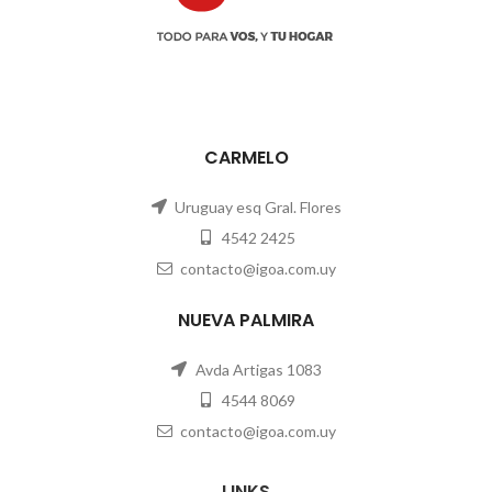
CARMELO
Uruguay esq Gral. Flores
4542 2425
contacto@igoa.com.uy
NUEVA PALMIRA
Avda Artigas 1083
4544 8069
contacto@igoa.com.uy
LINKS