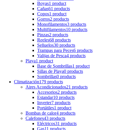
Boyas
1 product
Cañas
61 products
Copos
1 product
Gorros
2 products
Monofilamentos
3 products
Multifilamentos
10 products
Pinzas
2 products
Reeles
68 products
Señuelos
30 products
Trampas para Peces
6 products
Valijas de Pesca
4 products
Playa
1 product
Base de Sombrillas
1 product
Sillas de Playa
0 products
Sombrillas
0 products
Climatización
179 products
Aires Acondicionados
21 products
Accesorios
2 products
Estandar
10 products
Inverter
7 products
Portátiles
1 product
Bombas de calor
4 products
Calefones
43 products
Eléctricos
31 products
Gas
11 products