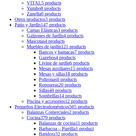
VITAL
5 products
Yumbo
8 products
Zanella
0 products
Otros productos
3 products
Patio y Jardín
147 products
Camas Elásticas
3 products
Galpones de Jardín
4 products
Mascotas
4 products
Muebles de jardín
121 products
Bancos y hamacas
7 products
Gazebos
4 products
Living de jardín
6 products
Mesas auxiliares
15 products
Mesas y sillas
18 products
Poltronas
0 products
Reposeras
20 products
Sillas
40 products
Sombrillas
14 products
Piscina y accesorios
12 products
Pequeños Electrodomésticos
565 products
Balanzas Comerciales
2 products
Cocina
379 products
Balanzas de cocina
11 products
Barbacoa – Parrilla
1 product
Batidora
32 products