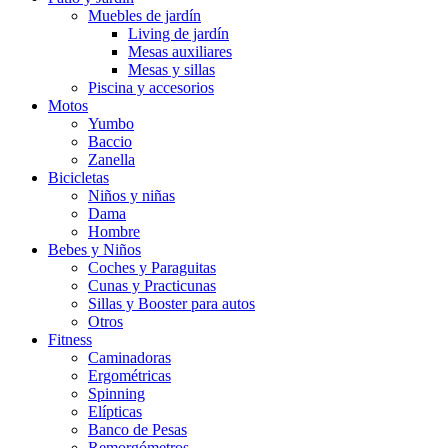
Muebles de jardín
Living de jardín
Mesas auxiliares
Mesas y sillas
Piscina y accesorios
Motos
Yumbo
Baccio
Zanella
Bicicletas
Niños y niñas
Dama
Hombre
Bebes y Niños
Coches y Paraguitas
Cunas y Practicunas
Sillas y Booster para autos
Otros
Fitness
Caminadoras
Ergométricas
Spinning
Elípticas
Banco de Pesas
Remorgómetros