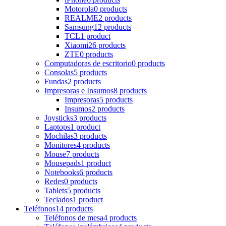
Motorola
0 products
REALME
2 products
Samsung
12 products
TCL
1 product
Xiaomi
26 products
ZTE
0 products
Computadoras de escritorio
0 products
Consolas
5 products
Fundas
2 products
Impresoras e Insumos
8 products
Impresoras
5 products
Insumos
2 products
Joysticks
3 products
Laptops
1 product
Mochilas
3 products
Monitores
4 products
Mouse
7 products
Mousepads
1 product
Notebooks
6 products
Redes
0 products
Tablets
5 products
Teclados
1 product
Teléfonos
14 products
Teléfonos de mesa
4 products