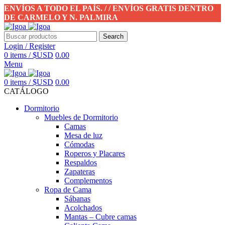
ENVÍOS A TODO EL PAÍS. / / ENVÍOS GRATIS DENTRO
DE CARMELO Y N. PALMIRA
Search
Login / Register
0
items
/
$USD
0.00
Menu
0
items
/
$USD
0.00
CATÁLOGO
Dormitorio
Muebles de Dormitorio
Camas
Mesa de luz
Cómodas
Roperos y Placares
Respaldos
Zapateras
Complementos
Ropa de Cama
Sábanas
Acolchados
Mantas – Cubre camas