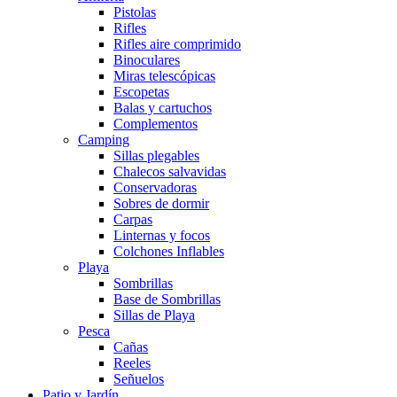
Pistolas
Rifles
Rifles aire comprimido
Binoculares
Miras telescópicas
Escopetas
Balas y cartuchos
Complementos
Camping
Sillas plegables
Chalecos salvavidas
Conservadoras
Sobres de dormir
Carpas
Linternas y focos
Colchones Inflables
Playa
Sombrillas
Base de Sombrillas
Sillas de Playa
Pesca
Cañas
Reeles
Señuelos
Patio y Jardín