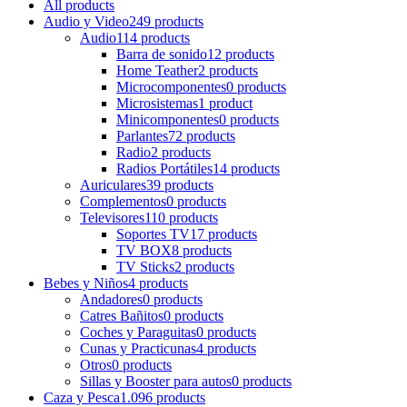
All
products
Audio y Video
249 products
Audio
114 products
Barra de sonido
12 products
Home Teather
2 products
Microcomponentes
0 products
Microsistemas
1 product
Minicomponentes
0 products
Parlantes
72 products
Radio
2 products
Radios Portátiles
14 products
Auriculares
39 products
Complementos
0 products
Televisores
110 products
Soportes TV
17 products
TV BOX
8 products
TV Sticks
2 products
Bebes y Niños
4 products
Andadores
0 products
Catres Bañitos
0 products
Coches y Paraguitas
0 products
Cunas y Practicunas
4 products
Otros
0 products
Sillas y Booster para autos
0 products
Caza y Pesca
1.096 products