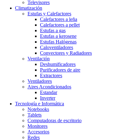
Televisores
Climatización
Estufas y Calefactores
Calefactores a leña
Calefactores a pellet
Estufas a gas
Estufas a kerosene
Estufas Halógenas
Caloventiladores
Convectores y Radiadores
Ventilación
Deshumificadores
Purificadores de aire
Extractores
Ventiladores
Aires Acondicionados
Estandar
Inverter
Tecnología e Informática
Notebooks
Tablets
Computadoras de escritorio
Monitores
Accesorios
Redes