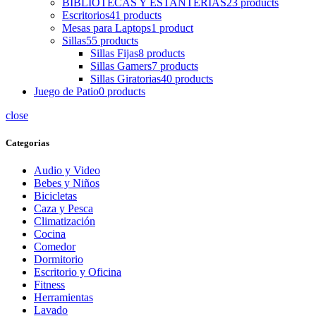
BIBLIOTECAS Y ESTANTERIAS
23 products
Escritorios
41 products
Mesas para Laptops
1 product
Sillas
55 products
Sillas Fijas
8 products
Sillas Gamers
7 products
Sillas Giratorias
40 products
Juego de Patio
0 products
close
Categorias
Audio y Video
Bebes y Niños
Bicicletas
Caza y Pesca
Climatización
Cocina
Comedor
Dormitorio
Escritorio y Oficina
Fitness
Herramientas
Lavado