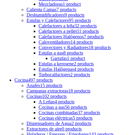
Mezcladoras
1 product
Calienta Camas
7 products
Deshumidificadores
9 products
Estufas y Calefactores
95 products
Calefactores a leña
32 products
Calefactores a pellet
11 products
Calefactores Halógenos
7 products
Caloventiladores
14 products
Convectores y Radiadores
18 products
Estufas a gas
8 products
Garrafas
1 product
Estufas a kerosene
2 products
Estufas Halógenas
4 products
Turbocalfactores
2 products
Cocina
497 products
Anafes
15 products
Campanas extractoras
18 products
Cocinas
102 products
A Leñas
4 products
Cocinas a gas
56 products
Cocinas combinadas
37 products
Cocinas eléctricas
5 products
Dispensadores de Agua
2 products
Extractores de aire
0 products
Heladeras / Freezers / Frigobares
143 products