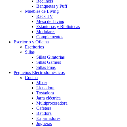
Recliners
Banquetas y Puff
Muebles de Living
Rack TV
Mesa de Living
Estanterías y Bibliotecas
Modulares
Complementos
Escritorio y Oficina
Escritorios
Sillas
Sillas Giratorias
Sillas Gamers
Sillas Fijas
Pequeños Electrodomésticos
Cocina
Mixer
Licuadora
Tostadora
Jarra eléctrica
Multiprocesadora
Cafetera
Batidora
Exprimidores
Jugueras