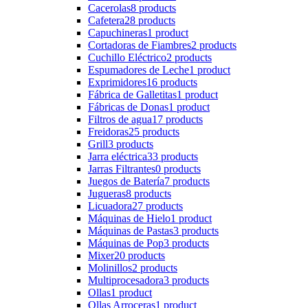
Cacerolas
8 products
Cafetera
28 products
Capuchineras
1 product
Cortadoras de Fiambres
2 products
Cuchillo Eléctrico
2 products
Espumadores de Leche
1 product
Exprimidores
16 products
Fábrica de Galletitas
1 product
Fábricas de Donas
1 product
Filtros de agua
17 products
Freidoras
25 products
Grill
3 products
Jarra eléctrica
33 products
Jarras Filtrantes
0 products
Juegos de Batería
7 products
Jugueras
8 products
Licuadora
27 products
Máquinas de Hielo
1 product
Máquinas de Pastas
3 products
Máquinas de Pop
3 products
Mixer
20 products
Molinillos
2 products
Multiprocesadora
3 products
Ollas
1 product
Ollas Arroceras
1 product