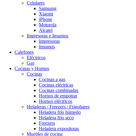
Celulares
Samsung
Xiaomi
iPhone
Motorola
Alcatel
Impresoras e Insumos
Impresoras
Insumos
Calefones
Eléctricos
Gas
Cocinas y Hornos
Cocinas
Cocinas a gas
Cocinas eléctricas
Cocinas combinadas
Hornos de empotrar
Hornos eléctricos
Heladeras / Freezers / Frigobares
Heladera frío húmedo
Heladera frío seco
Freezers
Heladera expositoras
Muebles de cocina