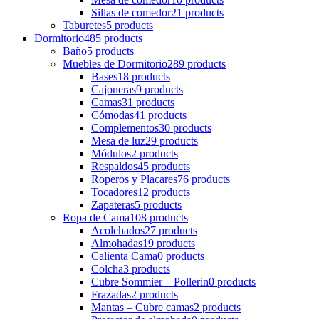
Sillas de comedor
21 products
Taburetes
5 products
Dormitorio
485 products
Baño
5 products
Muebles de Dormitorio
289 products
Bases
18 products
Cajoneras
9 products
Camas
31 products
Cómodas
41 products
Complementos
30 products
Mesa de luz
29 products
Módulos
2 products
Respaldos
45 products
Roperos y Placares
76 products
Tocadores
12 products
Zapateras
5 products
Ropa de Cama
108 products
Acolchados
27 products
Almohadas
19 products
Calienta Cama
0 products
Colcha
3 products
Cubre Sommier – Pollerin
0 products
Frazadas
2 products
Mantas – Cubre camas
2 products