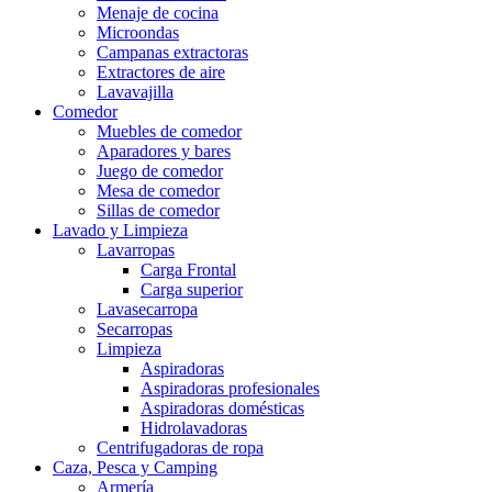
Menaje de cocina
Microondas
Campanas extractoras
Extractores de aire
Lavavajilla
Comedor
Muebles de comedor
Aparadores y bares
Juego de comedor
Mesa de comedor
Sillas de comedor
Lavado y Limpieza
Lavarropas
Carga Frontal
Carga superior
Lavasecarropa
Secarropas
Limpieza
Aspiradoras
Aspiradoras profesionales
Aspiradoras domésticas
Hidrolavadoras
Centrifugadoras de ropa
Caza, Pesca y Camping
Armería