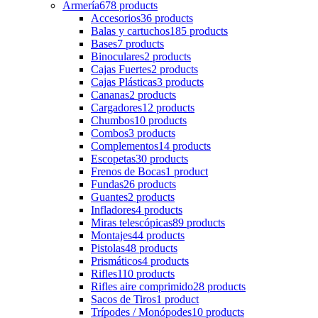
Armería
678 products
Accesorios
36 products
Balas y cartuchos
185 products
Bases
7 products
Binoculares
2 products
Cajas Fuertes
2 products
Cajas Plásticas
3 products
Cananas
2 products
Cargadores
12 products
Chumbos
10 products
Combos
3 products
Complementos
14 products
Escopetas
30 products
Frenos de Bocas
1 product
Fundas
26 products
Guantes
2 products
Infladores
4 products
Miras telescópicas
89 products
Montajes
44 products
Pistolas
48 products
Prismáticos
4 products
Rifles
110 products
Rifles aire comprimido
28 products
Sacos de Tiros
1 product
Trípodes / Monópodes
10 products