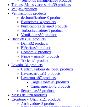
Teléfonos inalámbricos
4 products
Termos, Mates y accesorios
39 products
Valijas
7 products
Ventilación
65 products
deshumificadores
0 products
Extractores
14 products
Purificadores de aire
0 products
Turbocirculadores
1 product
Ventiladores
50 products
Bicicletas
141 products
Dama
32 products
Eléctricas
9 products
Hombre
38 products
Niños y niñas
64 products
Triciclos
1 product
Lavado
131 products
Centrifugadoras de ropa
6 products
Lavasecarropa
11 products
Lavarropas
87 products
Carga Frontal
45 products
Carga superior
42 products
Secarropas
33 products
Mesas de luz
0 products
Escritorio y Oficina
121 products
Archivadores
2 products