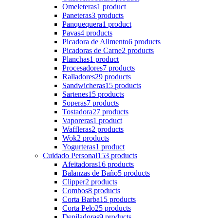
Omeleteras
1 product
Paneteras
3 products
Panquequera
1 product
Pavas
4 products
Picadora de Alimento
6 products
Picadoras de Carne
2 products
Planchas
1 product
Procesadores
7 products
Ralladores
29 products
Sandwicheras
15 products
Sartenes
15 products
Soperas
7 products
Tostadora
27 products
Vaporeras
1 product
Waffleras
2 products
Wok
2 products
Yogurteras
1 product
Cuidado Personal
153 products
Afeitadoras
16 products
Balanzas de Baño
5 products
Clipper
2 products
Combos
8 products
Corta Barba
15 products
Corta Pelo
25 products
Depiladoras
9 products