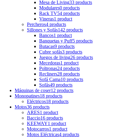
Mesa de Living
33 products
Modulares
0 products
Rack TV
54 products
Vineras
1 product
Percheros
4 products
Sillones y Sofás
142 products
Bancos
1 product
Banquetas y Puff
5 products
Butacas
9 products
Cubre sofás
3 products
Juegos de living
26 products
Mecedoras
1 product
Poltronas
24 products
Recliners
28 products
Sofá Cama
10 products
Sofás
49 products
Máquinas de coser
12 products
Monopatines
18 products
Eléctricos
18 products
Motos
36 products
ARES
1 product
Baccio
16 products
KEEWAY
1 product
Motocarros
1 product
Motos Eléctricas
4 products