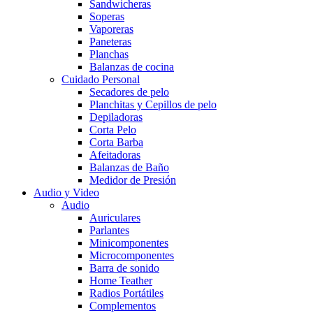
Sandwicheras
Soperas
Vaporeras
Paneteras
Planchas
Balanzas de cocina
Cuidado Personal
Secadores de pelo
Planchitas y Cepillos de pelo
Depiladoras
Corta Pelo
Corta Barba
Afeitadoras
Balanzas de Baño
Medidor de Presión
Audio y Video
Audio
Auriculares
Parlantes
Minicomponentes
Microcomponentes
Barra de sonido
Home Teather
Radios Portátiles
Complementos