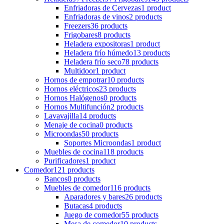
Enfriadoras de Cervezas
1 product
Enfriadoras de vinos
2 products
Freezers
36 products
Frigobares
8 products
Heladera expositoras
1 product
Heladera frío húmedo
13 products
Heladera frío seco
78 products
Multidoor
1 product
Hornos de empotrar
10 products
Hornos eléctricos
23 products
Hornos Halógenos
0 products
Hornos Multifunción
2 products
Lavavajilla
14 products
Menaje de cocina
0 products
Microondas
50 products
Soportes Microondas
1 product
Muebles de cocina
118 products
Purificadores
1 product
Comedor
121 products
Bancos
0 products
Muebles de comedor
116 products
Aparadores y bares
26 products
Butacas
4 products
Juego de comedor
55 products
Mesa de comedor
10 products