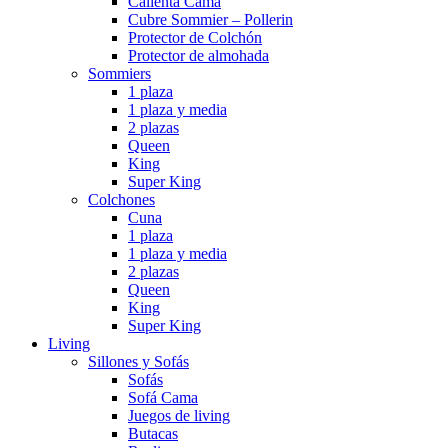
Calienta Cama
Cubre Sommier – Pollerin
Protector de Colchón
Protector de almohada
Sommiers
1 plaza
1 plaza y media
2 plazas
Queen
King
Super King
Colchones
Cuna
1 plaza
1 plaza y media
2 plazas
Queen
King
Super King
Living
Sillones y Sofás
Sofás
Sofá Cama
Juegos de living
Butacas