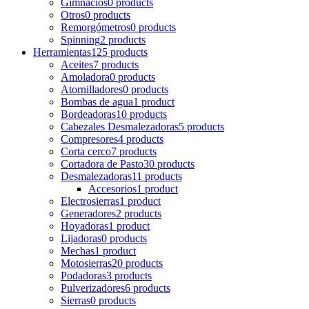
Gimnacios
0 products
Otros
0 products
Remorgómetros
0 products
Spinning
2 products
Herramientas
125 products
Aceites
7 products
Amoladora
0 products
Atornilladores
0 products
Bombas de agua
1 product
Bordeadoras
10 products
Cabezales Desmalezadoras
5 products
Compresores
4 products
Corta cerco
7 products
Cortadora de Pasto
30 products
Desmalezadoras
11 products
Accesorios
1 product
Electrosierras
1 product
Generadores
2 products
Hoyadoras
1 product
Lijadoras
0 products
Mechas
1 product
Motosierras
20 products
Podadoras
3 products
Pulverizadores
6 products
Sierras
0 products