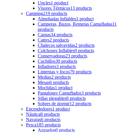
Uncles
1 product
Visores Térmicos
13 products
Camping
219 products
Almohadas Inflables
1 product
Camperas, Buzos, Remeras Camufladas
11
products
Carpas
34 products
Catres
2 products
Chalecos salvavidas
2 products
Colchones Inflables
9 products
Conservadoras
23 products
Cuchillos
30 products
Infladores
3 products
Linternas y focos
79 products
Medias
2 products
Mesas
6 products
Mochilas
1 product
Pantalones Camuflados
3 products
Sillas plegables
0 products
Sobres de dormir
12 products
Encendedores
1 product
Náutica
8 products
Navajas
6 products
Pesca
185 products
Anzuelos
0 products