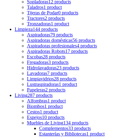
Sopladoras
12 products
Taladros
1 product
Tijeras de Podar
0 products
Tractores
2 products
Tronzadoras
1 product
Limpieza
144 products
Aspiradoras
79 products
Aspiradoras domésticas
56 products
Aspiradoras profesionales
4 products
Aspiradoras Robots
17 products
Escobas
28 products
Fregadoras
3 products
Hidrolavadoras
23 products
Lavadoras
7 products
Limpiavidrios
28 products
Lustraspiradoras
1 product
Papeleras
2 products
Living
287 products
Alfombras
1 product
Biombos
1 product
Cestos
1 product
Espejos
10 products
Muebles de Living
134 products
Complementos
33 products
Estanterías y Bibliotecas
1 product