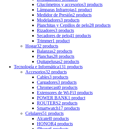
Glucómetros y accesorios
3 products
Lámparas Infrarrojas
1 product
Medidor de Presión
2 products
Modeladores
3 products
Planchitas y Cepillos de pelo
28 products
Rizadores
3 products
Secadores de pelo
41 products
Trimmer
1 product
Hogar
32 products
Balanzas
2 products
Planchas
28 products
Quitapelusas
2 products
Tecnología e Informática
131 products
Accesorios
32 products
Cables
3 products
Cargadores
3 products
Chromecast
0 products
Extensores de Wi-Fi
3 products
POWER BANK
1 product
ROUTERS
2 products
Smartwatch
17 products
Celulares
51 products
Alcatel
0 products
HONOR
4 products
iPhone
6 products