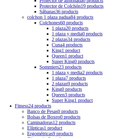
Protector de almohada
0 products
Protector de Colchón
19 products
Sábanas
36 products
colchon 1 plaza padua
84 products
Colchones
60 products
1 plaza
20 products
1 plaza y media
0 products
2 plazas
34 products
Cuna
4 products
King
1 product
Queen
1 product
Super King
0 products
Sommiers
23 products
1 plaza y media
2 products
1 plaza
7 products
2 plazas
9 products
King
0 products
Queen
3 products
Super King
1 product
Fitness
24 products
Banco de Pesas
0 products
Bolsas de Boxeo
0 products
Caminadoras
12 products
Elípticas
1 product
Ergométricas
9 products