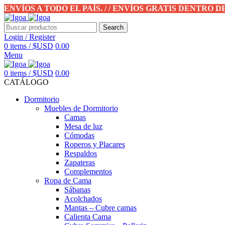
ENVÍOS A TODO EL PAÍS. / / ENVÍOS GRATIS DENTRO 
Search
Login / Register
0
items
/
$USD
0.00
Menu
0
items
/
$USD
0.00
CATÁLOGO
Dormitorio
Muebles de Dormitorio
Camas
Mesa de luz
Cómodas
Roperos y Placares
Respaldos
Zapateras
Complementos
Ropa de Cama
Sábanas
Acolchados
Mantas – Cubre camas
Calienta Cama