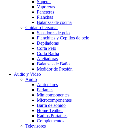
Soperas
Vaporeras
Paneteras
Planchas
Balanzas de cocina
Cuidado Personal
Secadores de pelo
Planchitas y Cepillos de pelo
Depiladoras
Corta Pelo
Corta Barba
Afeitadoras
Balanzas de Baño
Medidor de Presión
Audio y Video
Audio
Auriculares
Parlantes
Minicomponentes
Microcomponentes
Barra de sonido
Home Teather
Radios Portátiles
Complementos
Televisores