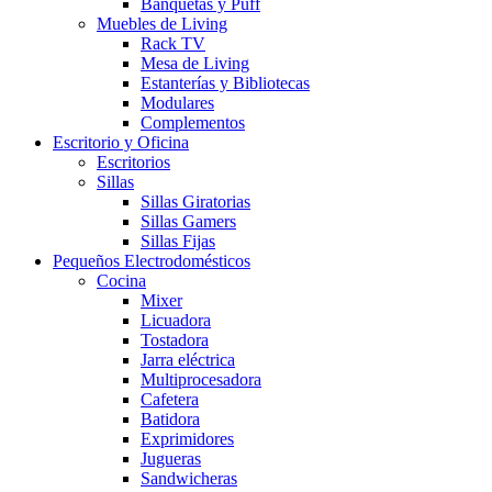
Banquetas y Puff
Muebles de Living
Rack TV
Mesa de Living
Estanterías y Bibliotecas
Modulares
Complementos
Escritorio y Oficina
Escritorios
Sillas
Sillas Giratorias
Sillas Gamers
Sillas Fijas
Pequeños Electrodomésticos
Cocina
Mixer
Licuadora
Tostadora
Jarra eléctrica
Multiprocesadora
Cafetera
Batidora
Exprimidores
Jugueras
Sandwicheras