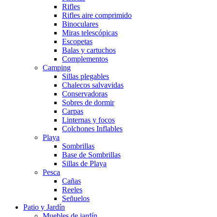
Rifles
Rifles aire comprimido
Binoculares
Miras telescópicas
Escopetas
Balas y cartuchos
Complementos
Camping
Sillas plegables
Chalecos salvavidas
Conservadoras
Sobres de dormir
Carpas
Linternas y focos
Colchones Inflables
Playa
Sombrillas
Base de Sombrillas
Sillas de Playa
Pesca
Cañas
Reeles
Señuelos
Patio y Jardín
Muebles de jardín