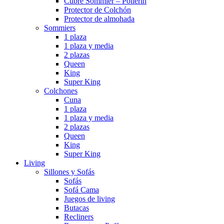
Cubre Sommier – Pollerin
Protector de Colchón
Protector de almohada
Sommiers
1 plaza
1 plaza y media
2 plazas
Queen
King
Super King
Colchones
Cuna
1 plaza
1 plaza y media
2 plazas
Queen
King
Super King
Living
Sillones y Sofás
Sofás
Sofá Cama
Juegos de living
Butacas
Recliners