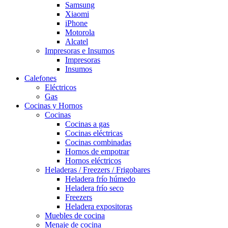
Samsung
Xiaomi
iPhone
Motorola
Alcatel
Impresoras e Insumos
Impresoras
Insumos
Calefones
Eléctricos
Gas
Cocinas y Hornos
Cocinas
Cocinas a gas
Cocinas eléctricas
Cocinas combinadas
Hornos de empotrar
Hornos eléctricos
Heladeras / Freezers / Frigobares
Heladera frío húmedo
Heladera frío seco
Freezers
Heladera expositoras
Muebles de cocina
Menaje de cocina