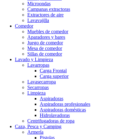
Microondas
Campanas extractoras
Extractores de aire
Lavavajilla
Comedor
Muebles de comedor
Aparadores y bares
Juego de comedor
Mesa de comedor
Sillas de comedor
Lavado y Limpieza
Lavarropas
Carga Frontal
Carga superior
Lavasecarropa
Secarropas
Limpieza
Aspiradoras
Aspiradoras profesionales
Aspiradoras domésticas
Hidrolavadoras
Centrifugadoras de ropa
Caza, Pesca y Camping
Armería
Pistolas