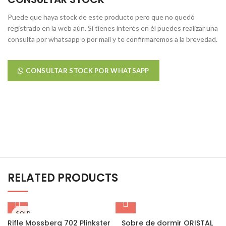
Puede que haya stock de este producto pero que no quedó
registrado en la web aún. Si tienes interés en él puedes realizar una
consulta por whatsapp o por mail y te confirmaremos a la brevedad.
CONSULTAR STOCK POR WHATSAPP
RELATED PRODUCTS
SOLD
OUT
Rifle Mossberg 702 Plinkster
Sobre de dormir ORISTAL