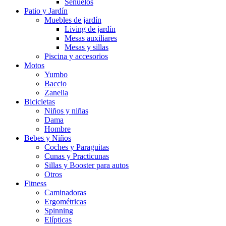
Señuelos
Patio y Jardín
Muebles de jardín
Living de jardín
Mesas auxiliares
Mesas y sillas
Piscina y accesorios
Motos
Yumbo
Baccio
Zanella
Bicicletas
Niños y niñas
Dama
Hombre
Bebes y Niños
Coches y Paraguitas
Cunas y Practicunas
Sillas y Booster para autos
Otros
Fitness
Caminadoras
Ergométricas
Spinning
Elípticas