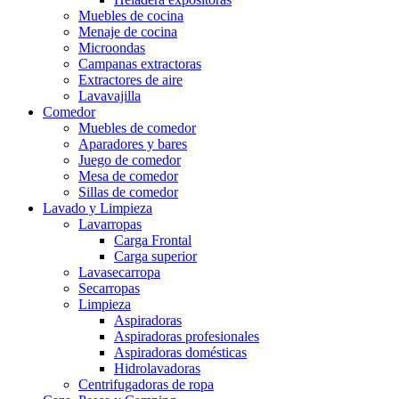
Muebles de cocina
Menaje de cocina
Microondas
Campanas extractoras
Extractores de aire
Lavavajilla
Comedor
Muebles de comedor
Aparadores y bares
Juego de comedor
Mesa de comedor
Sillas de comedor
Lavado y Limpieza
Lavarropas
Carga Frontal
Carga superior
Lavasecarropa
Secarropas
Limpieza
Aspiradoras
Aspiradoras profesionales
Aspiradoras domésticas
Hidrolavadoras
Centrifugadoras de ropa