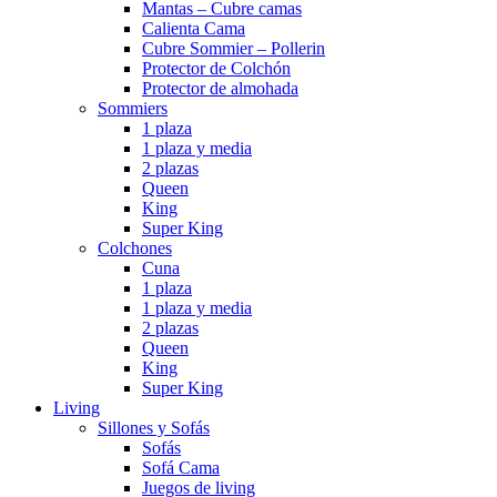
Mantas – Cubre camas
Calienta Cama
Cubre Sommier – Pollerin
Protector de Colchón
Protector de almohada
Sommiers
1 plaza
1 plaza y media
2 plazas
Queen
King
Super King
Colchones
Cuna
1 plaza
1 plaza y media
2 plazas
Queen
King
Super King
Living
Sillones y Sofás
Sofás
Sofá Cama
Juegos de living