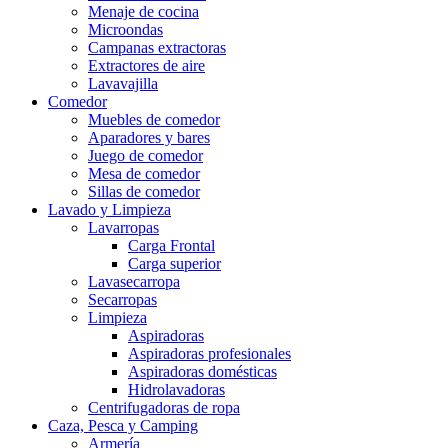
Menaje de cocina
Microondas
Campanas extractoras
Extractores de aire
Lavavajilla
Comedor
Muebles de comedor
Aparadores y bares
Juego de comedor
Mesa de comedor
Sillas de comedor
Lavado y Limpieza
Lavarropas
Carga Frontal
Carga superior
Lavasecarropa
Secarropas
Limpieza
Aspiradoras
Aspiradoras profesionales
Aspiradoras domésticas
Hidrolavadoras
Centrifugadoras de ropa
Caza, Pesca y Camping
Armería