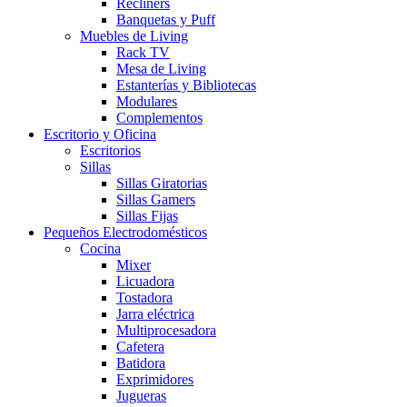
Recliners
Banquetas y Puff
Muebles de Living
Rack TV
Mesa de Living
Estanterías y Bibliotecas
Modulares
Complementos
Escritorio y Oficina
Escritorios
Sillas
Sillas Giratorias
Sillas Gamers
Sillas Fijas
Pequeños Electrodomésticos
Cocina
Mixer
Licuadora
Tostadora
Jarra eléctrica
Multiprocesadora
Cafetera
Batidora
Exprimidores
Jugueras