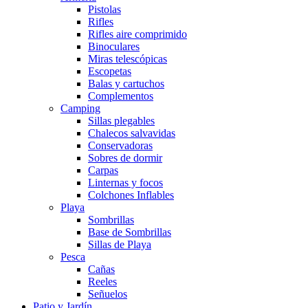
Pistolas
Rifles
Rifles aire comprimido
Binoculares
Miras telescópicas
Escopetas
Balas y cartuchos
Complementos
Camping
Sillas plegables
Chalecos salvavidas
Conservadoras
Sobres de dormir
Carpas
Linternas y focos
Colchones Inflables
Playa
Sombrillas
Base de Sombrillas
Sillas de Playa
Pesca
Cañas
Reeles
Señuelos
Patio y Jardín