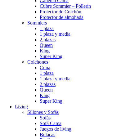
Calienta Cama
Cubre Sommier – Pollerin
Protector de Colchón
Protector de almohada
Sommiers
1 plaza
1 plaza y media
2 plazas
Queen
King
Super King
Colchones
Cuna
1 plaza
1 plaza y media
2 plazas
Queen
King
Super King
Living
Sillones y Sofás
Sofás
Sofá Cama
Juegos de living
Butacas