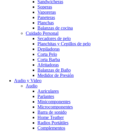
Sandwicheras
Soperas
Vaporeras
Paneteras
Planchas
Balanzas de cocina
Cuidado Personal
Secadores de pelo
Planchitas y Cepillos de pelo
Depiladoras
Corta Pelo
Corta Barba
Afeitadoras
Balanzas de Baño
Medidor de Presión
Audio y Video
Audio
Auriculares
Parlantes
Minicomponentes
Microcomponentes
Barra de sonido
Home Teather
Radios Portátiles
Complementos