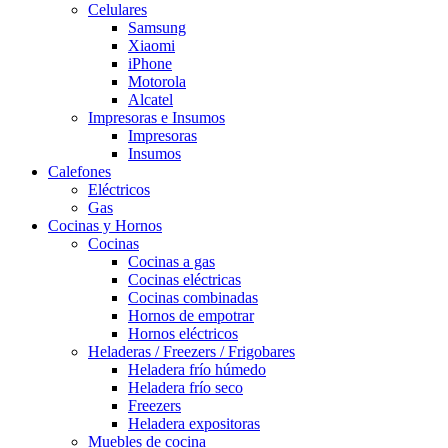
Celulares
Samsung
Xiaomi
iPhone
Motorola
Alcatel
Impresoras e Insumos
Impresoras
Insumos
Calefones
Eléctricos
Gas
Cocinas y Hornos
Cocinas
Cocinas a gas
Cocinas eléctricas
Cocinas combinadas
Hornos de empotrar
Hornos eléctricos
Heladeras / Freezers / Frigobares
Heladera frío húmedo
Heladera frío seco
Freezers
Heladera expositoras
Muebles de cocina