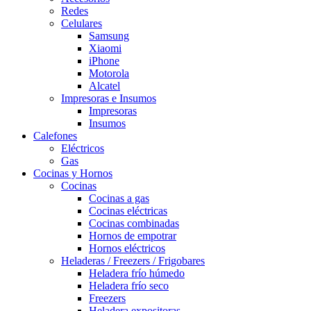
Redes
Celulares
Samsung
Xiaomi
iPhone
Motorola
Alcatel
Impresoras e Insumos
Impresoras
Insumos
Calefones
Eléctricos
Gas
Cocinas y Hornos
Cocinas
Cocinas a gas
Cocinas eléctricas
Cocinas combinadas
Hornos de empotrar
Hornos eléctricos
Heladeras / Freezers / Frigobares
Heladera frío húmedo
Heladera frío seco
Freezers
Heladera expositoras