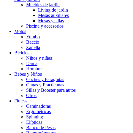
Muebles de jardín
Living de jardín
Mesas auxiliares
Mesas y sillas
Piscina y accesorios
Motos
Yumbo
Baccio
Zanella
Bicicletas
Niños y niñas
Dama
Hombre
Bebes y Niños
Coches y Paraguitas
Cunas y Practicunas
Sillas y Booster para autos
Otros
Fitness
Caminadoras
Ergométricas
Spinning
Elípticas
Banco de Pesas
Remorgómetros