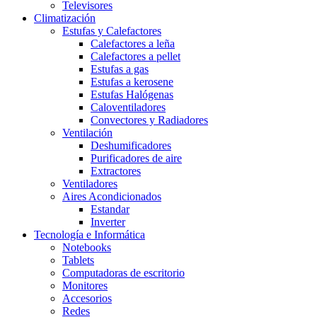
Televisores
Climatización
Estufas y Calefactores
Calefactores a leña
Calefactores a pellet
Estufas a gas
Estufas a kerosene
Estufas Halógenas
Caloventiladores
Convectores y Radiadores
Ventilación
Deshumificadores
Purificadores de aire
Extractores
Ventiladores
Aires Acondicionados
Estandar
Inverter
Tecnología e Informática
Notebooks
Tablets
Computadoras de escritorio
Monitores
Accesorios
Redes