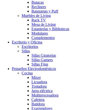
Butacas
Recliners
Banquetas y Puff
Muebles de Living
Rack TV
Mesa de Living
Estanterías y Bibliotecas
Modulares
Complementos
Escritorio y Oficina
Escritorios
Sillas
Sillas Giratorias
Sillas Gamers
Sillas Fijas
Pequeños Electrodomésticos
Cocina
Mixer
Licuadora
Tostadora
Jarra eléctrica
Multiprocesadora
Cafetera
Batidora
Exprimidores