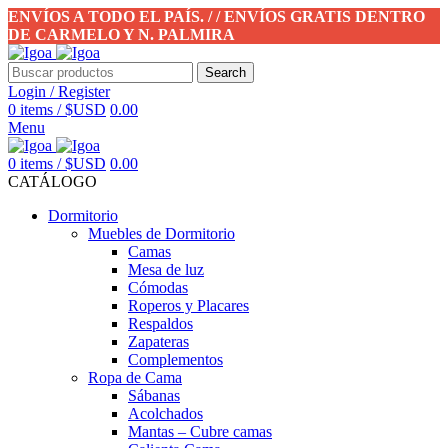
ENVÍOS A TODO EL PAÍS. / / ENVÍOS GRATIS DENTRO
DE CARMELO Y N. PALMIRA
Search
Login / Register
0
items
/
$USD
0.00
Menu
0
items
/
$USD
0.00
CATÁLOGO
Dormitorio
Muebles de Dormitorio
Camas
Mesa de luz
Cómodas
Roperos y Placares
Respaldos
Zapateras
Complementos
Ropa de Cama
Sábanas
Acolchados
Mantas – Cubre camas