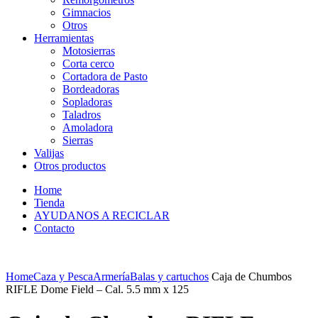
Gimnacios
Otros
Herramientas
Motosierras
Corta cerco
Cortadora de Pasto
Bordeadoras
Sopladoras
Taladros
Amoladora
Sierras
Valijas
Otros productos
Home
Tienda
AYUDANOS A RECICLAR
Contacto
Home
Caza y Pesca
Armería
Balas y cartuchos
Caja de Chumbos
RIFLE Dome Field – Cal. 5.5 mm x 125