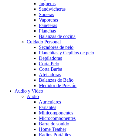
Jugueras
Sandwicheras
Soperas
Vaporeras
Paneteras
Planchas
Balanzas de cocina
Cuidado Personal
Secadores de pelo
Planchitas y Cepillos de pelo
Depiladoras
Corta Pelo
Corta Barba
Afeitadoras
Balanzas de Baño
Medidor de Presión
Audio y Video
Audio
Auriculares
Parlantes
Minicomponentes
Microcomponentes
Barra de sonido
Home Teather
Radios Portátiles