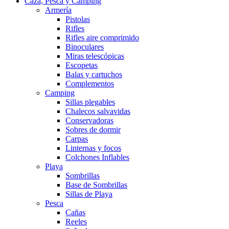
Caza, Pesca y Camping
Armería
Pistolas
Rifles
Rifles aire comprimido
Binoculares
Miras telescópicas
Escopetas
Balas y cartuchos
Complementos
Camping
Sillas plegables
Chalecos salvavidas
Conservadoras
Sobres de dormir
Carpas
Linternas y focos
Colchones Inflables
Playa
Sombrillas
Base de Sombrillas
Sillas de Playa
Pesca
Cañas
Reeles