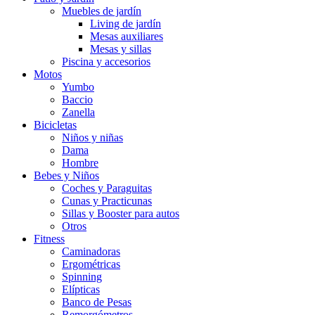
Muebles de jardín
Living de jardín
Mesas auxiliares
Mesas y sillas
Piscina y accesorios
Motos
Yumbo
Baccio
Zanella
Bicicletas
Niños y niñas
Dama
Hombre
Bebes y Niños
Coches y Paraguitas
Cunas y Practicunas
Sillas y Booster para autos
Otros
Fitness
Caminadoras
Ergométricas
Spinning
Elípticas
Banco de Pesas
Remorgómetros