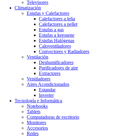
Televisores
Climatización
Estufas y Calefactores
Calefactores a leña
Calefactores a pellet
Estufas a gas
Estufas a kerosene
Estufas Halógenas
Caloventiladores
Convectores y Radiadores
Ventilación
Deshumificadores
Purificadores de aire
Extractores
Ventiladores
Aires Acondicionados
Estandar
Inverter
Tecnología e Informática
Notebooks
Tablets
Computadoras de escritorio
Monitores
Accesorios
Redes