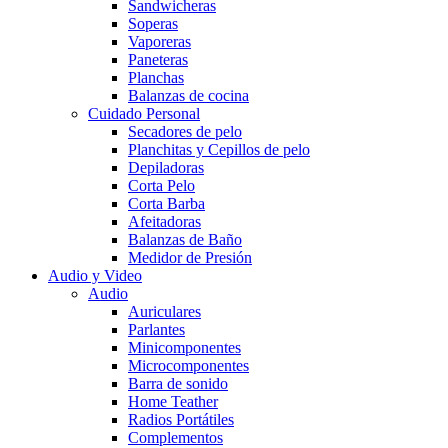
Sandwicheras
Soperas
Vaporeras
Paneteras
Planchas
Balanzas de cocina
Cuidado Personal
Secadores de pelo
Planchitas y Cepillos de pelo
Depiladoras
Corta Pelo
Corta Barba
Afeitadoras
Balanzas de Baño
Medidor de Presión
Audio y Video
Audio
Auriculares
Parlantes
Minicomponentes
Microcomponentes
Barra de sonido
Home Teather
Radios Portátiles
Complementos