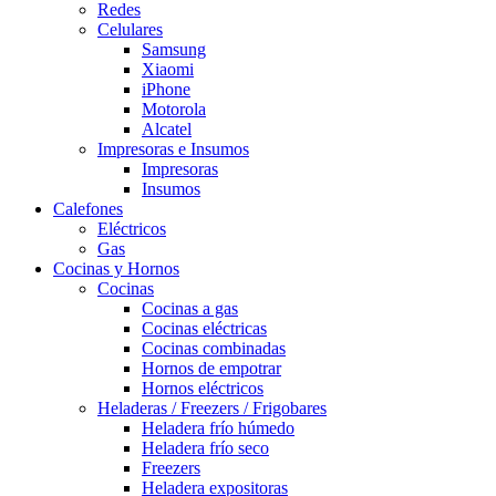
Redes
Celulares
Samsung
Xiaomi
iPhone
Motorola
Alcatel
Impresoras e Insumos
Impresoras
Insumos
Calefones
Eléctricos
Gas
Cocinas y Hornos
Cocinas
Cocinas a gas
Cocinas eléctricas
Cocinas combinadas
Hornos de empotrar
Hornos eléctricos
Heladeras / Freezers / Frigobares
Heladera frío húmedo
Heladera frío seco
Freezers
Heladera expositoras