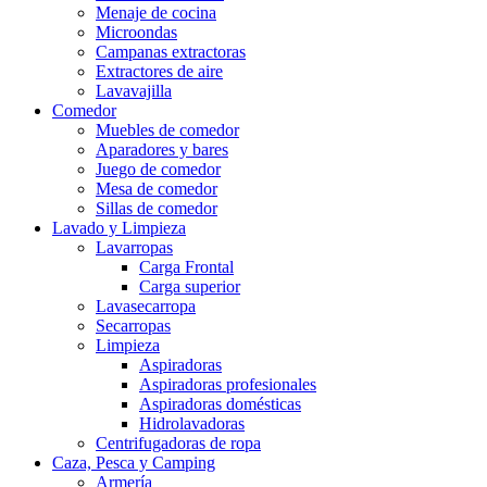
Menaje de cocina
Microondas
Campanas extractoras
Extractores de aire
Lavavajilla
Comedor
Muebles de comedor
Aparadores y bares
Juego de comedor
Mesa de comedor
Sillas de comedor
Lavado y Limpieza
Lavarropas
Carga Frontal
Carga superior
Lavasecarropa
Secarropas
Limpieza
Aspiradoras
Aspiradoras profesionales
Aspiradoras domésticas
Hidrolavadoras
Centrifugadoras de ropa
Caza, Pesca y Camping
Armería