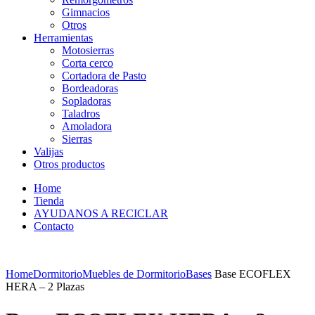
Gimnacios
Otros
Herramientas
Motosierras
Corta cerco
Cortadora de Pasto
Bordeadoras
Sopladoras
Taladros
Amoladora
Sierras
Valijas
Otros productos
Home
Tienda
AYUDANOS A RECICLAR
Contacto
Home
Dormitorio
Muebles de Dormitorio
Bases
Base ECOFLEX
HERA – 2 Plazas