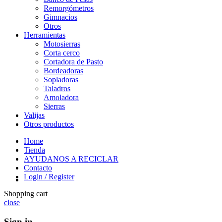
Remorgómetros
Gimnacios
Otros
Herramientas
Motosierras
Corta cerco
Cortadora de Pasto
Bordeadoras
Sopladoras
Taladros
Amoladora
Sierras
Valijas
Otros productos
Home
Tienda
AYUDANOS A RECICLAR
Contacto
Login / Register
Shopping cart
close
Sign in