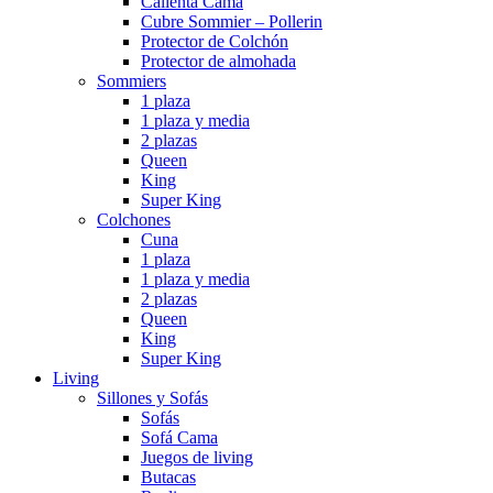
Calienta Cama
Cubre Sommier – Pollerin
Protector de Colchón
Protector de almohada
Sommiers
1 plaza
1 plaza y media
2 plazas
Queen
King
Super King
Colchones
Cuna
1 plaza
1 plaza y media
2 plazas
Queen
King
Super King
Living
Sillones y Sofás
Sofás
Sofá Cama
Juegos de living
Butacas