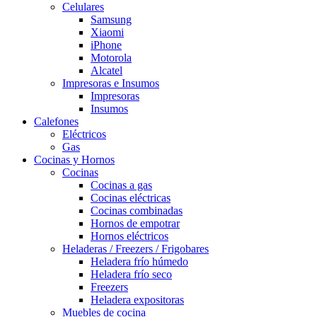
Celulares
Samsung
Xiaomi
iPhone
Motorola
Alcatel
Impresoras e Insumos
Impresoras
Insumos
Calefones
Eléctricos
Gas
Cocinas y Hornos
Cocinas
Cocinas a gas
Cocinas eléctricas
Cocinas combinadas
Hornos de empotrar
Hornos eléctricos
Heladeras / Freezers / Frigobares
Heladera frío húmedo
Heladera frío seco
Freezers
Heladera expositoras
Muebles de cocina