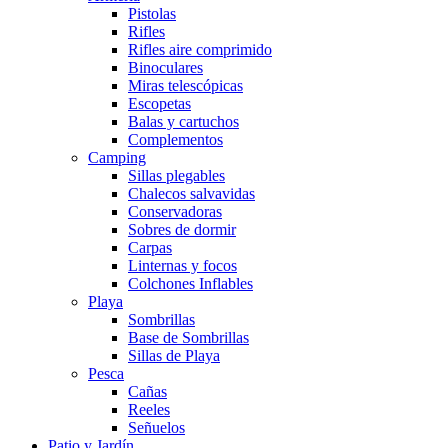
Pistolas
Rifles
Rifles aire comprimido
Binoculares
Miras telescópicas
Escopetas
Balas y cartuchos
Complementos
Camping
Sillas plegables
Chalecos salvavidas
Conservadoras
Sobres de dormir
Carpas
Linternas y focos
Colchones Inflables
Playa
Sombrillas
Base de Sombrillas
Sillas de Playa
Pesca
Cañas
Reeles
Señuelos
Patio y Jardín