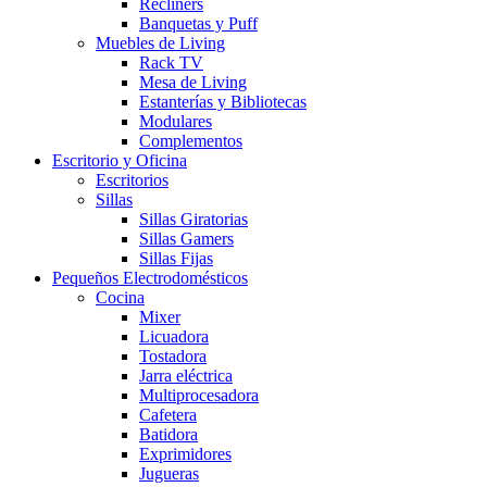
Recliners
Banquetas y Puff
Muebles de Living
Rack TV
Mesa de Living
Estanterías y Bibliotecas
Modulares
Complementos
Escritorio y Oficina
Escritorios
Sillas
Sillas Giratorias
Sillas Gamers
Sillas Fijas
Pequeños Electrodomésticos
Cocina
Mixer
Licuadora
Tostadora
Jarra eléctrica
Multiprocesadora
Cafetera
Batidora
Exprimidores
Jugueras