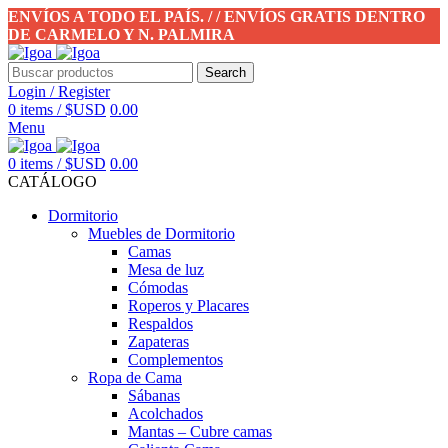
ENVÍOS A TODO EL PAÍS. / / ENVÍOS GRATIS DENTRO
DE CARMELO Y N. PALMIRA
Search
Login / Register
0
items
/
$USD
0.00
Menu
0
items
/
$USD
0.00
CATÁLOGO
Dormitorio
Muebles de Dormitorio
Camas
Mesa de luz
Cómodas
Roperos y Placares
Respaldos
Zapateras
Complementos
Ropa de Cama
Sábanas
Acolchados
Mantas – Cubre camas