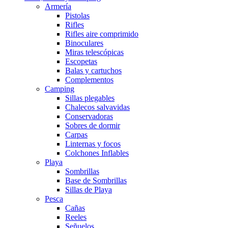
Armería
Pistolas
Rifles
Rifles aire comprimido
Binoculares
Miras telescópicas
Escopetas
Balas y cartuchos
Complementos
Camping
Sillas plegables
Chalecos salvavidas
Conservadoras
Sobres de dormir
Carpas
Linternas y focos
Colchones Inflables
Playa
Sombrillas
Base de Sombrillas
Sillas de Playa
Pesca
Cañas
Reeles
Señuelos