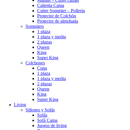
Mantas – Cubre camas
Calienta Cama
Cubre Sommier – Pollerin
Protector de Colchón
Protector de almohada
Sommiers
1 plaza
1 plaza y media
2 plazas
Queen
King
Super King
Colchones
Cuna
1 plaza
1 plaza y media
2 plazas
Queen
King
Super King
Living
Sillones y Sofás
Sofás
Sofá Cama
Juegos de living