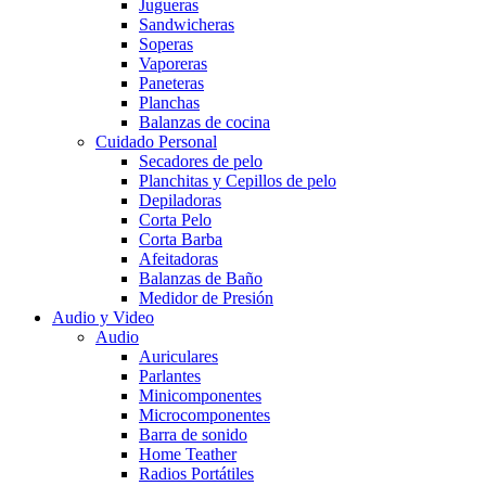
Jugueras
Sandwicheras
Soperas
Vaporeras
Paneteras
Planchas
Balanzas de cocina
Cuidado Personal
Secadores de pelo
Planchitas y Cepillos de pelo
Depiladoras
Corta Pelo
Corta Barba
Afeitadoras
Balanzas de Baño
Medidor de Presión
Audio y Video
Audio
Auriculares
Parlantes
Minicomponentes
Microcomponentes
Barra de sonido
Home Teather
Radios Portátiles