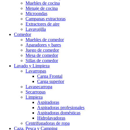
Muebles de cocina
Menaje de cocina
Microondas
Campanas extractoras
Extractores de aire
Lavavajilla
Comedor
Muebles de comedor
Aparadores y bares
Juego de comedor
Mesa de comedor
Sillas de comedor
Lavado y Limpieza
Lavarropas
Carga Frontal
Carga superior
Lavasecarropa
Secarropas
Limpieza
Aspiradoras
Aspiradoras profesionales
Aspiradoras domésticas
Hidrolavadoras
Centrifugadoras de ropa
Caza, Pesca y Camping