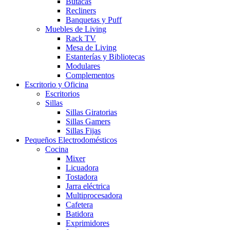
Butacas
Recliners
Banquetas y Puff
Muebles de Living
Rack TV
Mesa de Living
Estanterías y Bibliotecas
Modulares
Complementos
Escritorio y Oficina
Escritorios
Sillas
Sillas Giratorias
Sillas Gamers
Sillas Fijas
Pequeños Electrodomésticos
Cocina
Mixer
Licuadora
Tostadora
Jarra eléctrica
Multiprocesadora
Cafetera
Batidora
Exprimidores