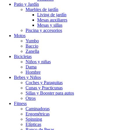
Patio y Jardín
Muebles de jardín
Living de jardín
Mesas auxiliares
Mesas y sillas
Piscina y accesorios
Motos
Yumbo
Baccio
Zanella
Bicicletas
Niños y niñas
Dama
Hombre
Bebes y Niños
Coches y Paraguitas
Cunas y Practicunas
Sillas y Booster para autos
Otros
Fitness
Caminadoras
Ergométricas
Spinning
Elípticas
Banco de Pesas