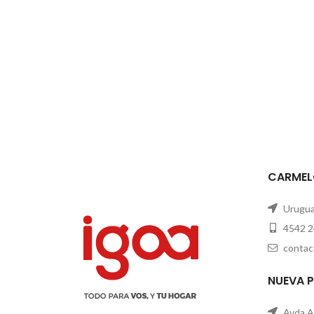
CARMEL
Uruguay
4542 2
contac
NUEVA 
Avda A