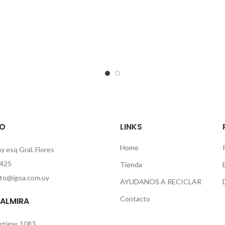
O
LINKS
Home
 esq Gral. Flores
425
Tienda
to@igoa.com.uy
AYUDANOS A RECICLAR
Contacto
PALMIRA
rtigas 1083