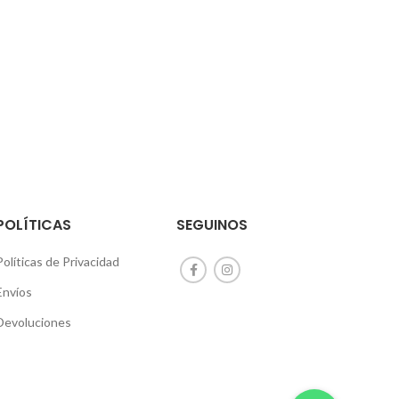
CO
POLÍTICAS
SEGUINOS
Políticas de Privacidad
Envíos
Devoluciones