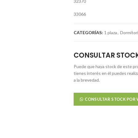
32370
33066
CATEGORÍAS:
1 plaza
,
Dormitor
CONSULTAR STOC
Puede que haya stock de este pro
tienes interés en él puedes reali
a la brevedad.
CONSULTAR STOCK POR