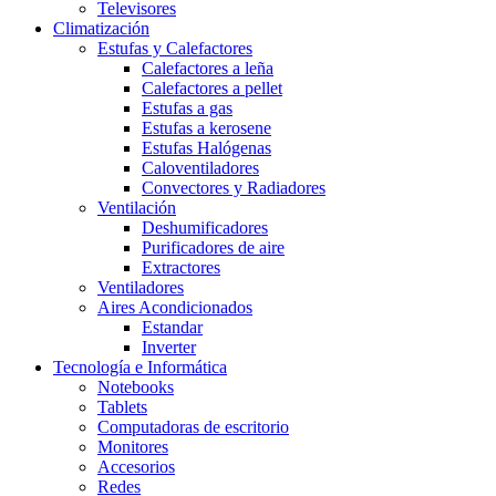
Televisores
Climatización
Estufas y Calefactores
Calefactores a leña
Calefactores a pellet
Estufas a gas
Estufas a kerosene
Estufas Halógenas
Caloventiladores
Convectores y Radiadores
Ventilación
Deshumificadores
Purificadores de aire
Extractores
Ventiladores
Aires Acondicionados
Estandar
Inverter
Tecnología e Informática
Notebooks
Tablets
Computadoras de escritorio
Monitores
Accesorios
Redes