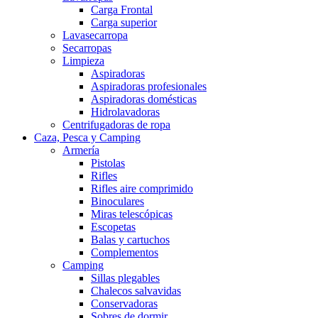
Carga Frontal
Carga superior
Lavasecarropa
Secarropas
Limpieza
Aspiradoras
Aspiradoras profesionales
Aspiradoras domésticas
Hidrolavadoras
Centrifugadoras de ropa
Caza, Pesca y Camping
Armería
Pistolas
Rifles
Rifles aire comprimido
Binoculares
Miras telescópicas
Escopetas
Balas y cartuchos
Complementos
Camping
Sillas plegables
Chalecos salvavidas
Conservadoras
Sobres de dormir