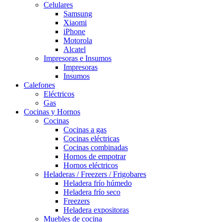
Celulares
Samsung
Xiaomi
iPhone
Motorola
Alcatel
Impresoras e Insumos
Impresoras
Insumos
Calefones
Eléctricos
Gas
Cocinas y Hornos
Cocinas
Cocinas a gas
Cocinas eléctricas
Cocinas combinadas
Hornos de empotrar
Hornos eléctricos
Heladeras / Freezers / Frigobares
Heladera frío húmedo
Heladera frío seco
Freezers
Heladera expositoras
Muebles de cocina