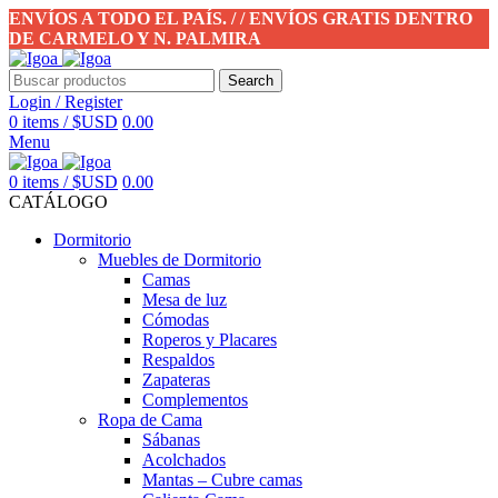
ENVÍOS A TODO EL PAÍS. / / ENVÍOS GRATIS DENTRO
DE CARMELO Y N. PALMIRA
Search
Login / Register
0
items
/
$USD
0.00
Menu
0
items
/
$USD
0.00
CATÁLOGO
Dormitorio
Muebles de Dormitorio
Camas
Mesa de luz
Cómodas
Roperos y Placares
Respaldos
Zapateras
Complementos
Ropa de Cama
Sábanas
Acolchados
Mantas – Cubre camas