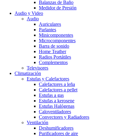
Balanzas de Baño
Medidor de Presión
Audio y Video
Audio
Auriculares
Parlantes
Minicomponentes
Microcomponentes
Barra de sonido
Home Teather
Radios Portátiles
Complementos
Televisores
Climatización
Estufas y Calefactores
Calefactores a leña
Calefactores a pellet
Estufas a gas
Estufas a kerosene
Estufas Halógenas
Caloventiladores
Convectores y Radiadores
Ventilación
Deshumificadores
Purificadores de aire