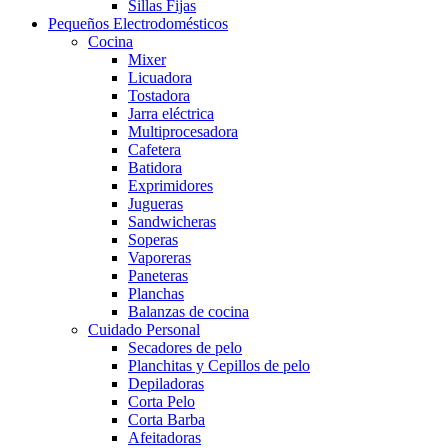
Sillas Fijas
Pequeños Electrodomésticos
Cocina
Mixer
Licuadora
Tostadora
Jarra eléctrica
Multiprocesadora
Cafetera
Batidora
Exprimidores
Jugueras
Sandwicheras
Soperas
Vaporeras
Paneteras
Planchas
Balanzas de cocina
Cuidado Personal
Secadores de pelo
Planchitas y Cepillos de pelo
Depiladoras
Corta Pelo
Corta Barba
Afeitadoras