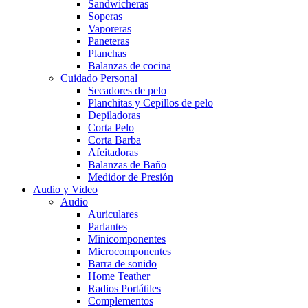
Sandwicheras
Soperas
Vaporeras
Paneteras
Planchas
Balanzas de cocina
Cuidado Personal
Secadores de pelo
Planchitas y Cepillos de pelo
Depiladoras
Corta Pelo
Corta Barba
Afeitadoras
Balanzas de Baño
Medidor de Presión
Audio y Video
Audio
Auriculares
Parlantes
Minicomponentes
Microcomponentes
Barra de sonido
Home Teather
Radios Portátiles
Complementos