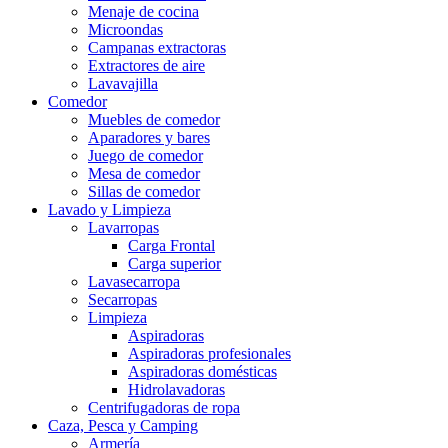
Menaje de cocina
Microondas
Campanas extractoras
Extractores de aire
Lavavajilla
Comedor
Muebles de comedor
Aparadores y bares
Juego de comedor
Mesa de comedor
Sillas de comedor
Lavado y Limpieza
Lavarropas
Carga Frontal
Carga superior
Lavasecarropa
Secarropas
Limpieza
Aspiradoras
Aspiradoras profesionales
Aspiradoras domésticas
Hidrolavadoras
Centrifugadoras de ropa
Caza, Pesca y Camping
Armería