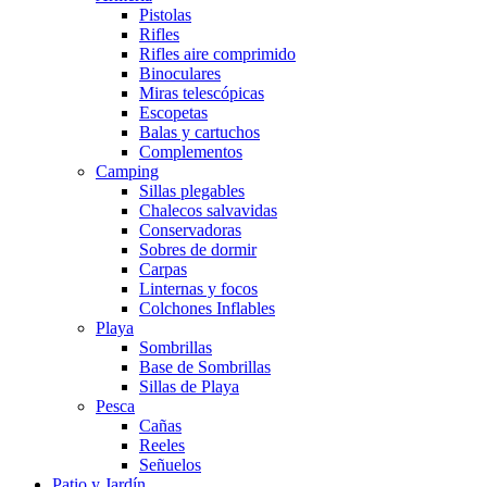
Pistolas
Rifles
Rifles aire comprimido
Binoculares
Miras telescópicas
Escopetas
Balas y cartuchos
Complementos
Camping
Sillas plegables
Chalecos salvavidas
Conservadoras
Sobres de dormir
Carpas
Linternas y focos
Colchones Inflables
Playa
Sombrillas
Base de Sombrillas
Sillas de Playa
Pesca
Cañas
Reeles
Señuelos
Patio y Jardín