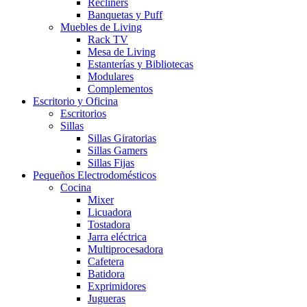
Recliners
Banquetas y Puff
Muebles de Living
Rack TV
Mesa de Living
Estanterías y Bibliotecas
Modulares
Complementos
Escritorio y Oficina
Escritorios
Sillas
Sillas Giratorias
Sillas Gamers
Sillas Fijas
Pequeños Electrodomésticos
Cocina
Mixer
Licuadora
Tostadora
Jarra eléctrica
Multiprocesadora
Cafetera
Batidora
Exprimidores
Jugueras