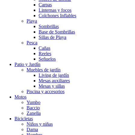
Carpas
Linternas y focos
Colchones Inflables
Playa
Sombrillas
Base de Sombrillas
Sillas de Playa
Pesca
Cañas
Reeles
Señuelos
Patio y Jardín
Muebles de jardín
Living de jardín
Mesas auxiliares
Mesas y sillas
Piscina y accesorios
Motos
Yumbo
Baccio
Zanella
Bicicletas
Niños y niñas
Dama
Hombre