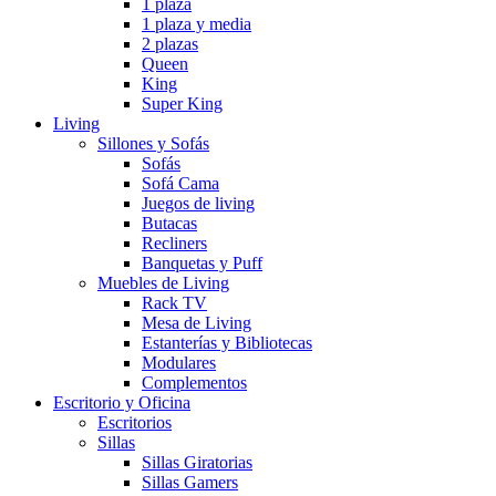
1 plaza
1 plaza y media
2 plazas
Queen
King
Super King
Living
Sillones y Sofás
Sofás
Sofá Cama
Juegos de living
Butacas
Recliners
Banquetas y Puff
Muebles de Living
Rack TV
Mesa de Living
Estanterías y Bibliotecas
Modulares
Complementos
Escritorio y Oficina
Escritorios
Sillas
Sillas Giratorias
Sillas Gamers