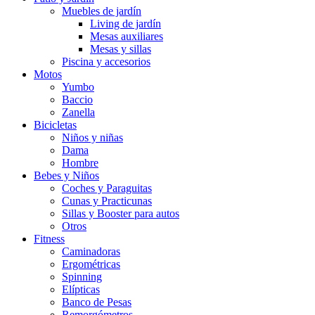
Muebles de jardín
Living de jardín
Mesas auxiliares
Mesas y sillas
Piscina y accesorios
Motos
Yumbo
Baccio
Zanella
Bicicletas
Niños y niñas
Dama
Hombre
Bebes y Niños
Coches y Paraguitas
Cunas y Practicunas
Sillas y Booster para autos
Otros
Fitness
Caminadoras
Ergométricas
Spinning
Elípticas
Banco de Pesas
Remorgómetros