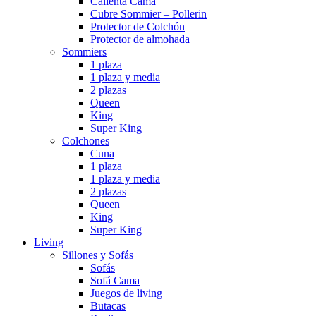
Calienta Cama
Cubre Sommier – Pollerin
Protector de Colchón
Protector de almohada
Sommiers
1 plaza
1 plaza y media
2 plazas
Queen
King
Super King
Colchones
Cuna
1 plaza
1 plaza y media
2 plazas
Queen
King
Super King
Living
Sillones y Sofás
Sofás
Sofá Cama
Juegos de living
Butacas