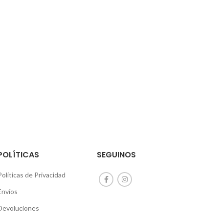
CO
POLÍTICAS
SEGUINOS
Políticas de Privacidad
Envíos
Devoluciones