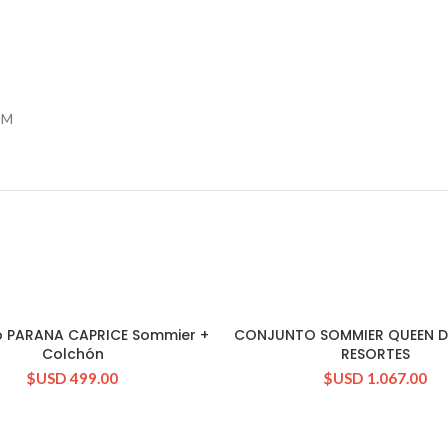
 M
o PARANA CAPRICE Sommier +
CONJUNTO SOMMIER QUEEN D
CONSULTAR STOCK
CONSULTAR STOCK
Colchón
RESORTES
$USD
499.00
$USD
1.067.00