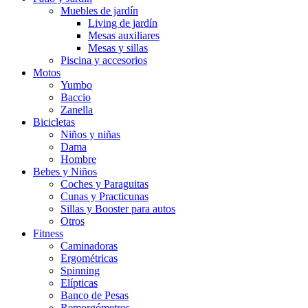
Muebles de jardín
Living de jardín
Mesas auxiliares
Mesas y sillas
Piscina y accesorios
Motos
Yumbo
Baccio
Zanella
Bicicletas
Niños y niñas
Dama
Hombre
Bebes y Niños
Coches y Paraguitas
Cunas y Practicunas
Sillas y Booster para autos
Otros
Fitness
Caminadoras
Ergométricas
Spinning
Elípticas
Banco de Pesas
Remorgómetros