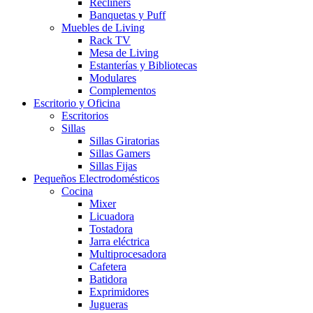
Recliners
Banquetas y Puff
Muebles de Living
Rack TV
Mesa de Living
Estanterías y Bibliotecas
Modulares
Complementos
Escritorio y Oficina
Escritorios
Sillas
Sillas Giratorias
Sillas Gamers
Sillas Fijas
Pequeños Electrodomésticos
Cocina
Mixer
Licuadora
Tostadora
Jarra eléctrica
Multiprocesadora
Cafetera
Batidora
Exprimidores
Jugueras