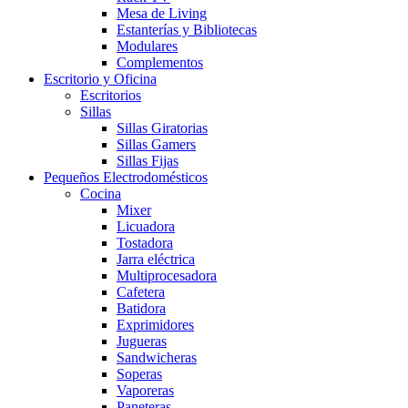
Mesa de Living
Estanterías y Bibliotecas
Modulares
Complementos
Escritorio y Oficina
Escritorios
Sillas
Sillas Giratorias
Sillas Gamers
Sillas Fijas
Pequeños Electrodomésticos
Cocina
Mixer
Licuadora
Tostadora
Jarra eléctrica
Multiprocesadora
Cafetera
Batidora
Exprimidores
Jugueras
Sandwicheras
Soperas
Vaporeras
Paneteras