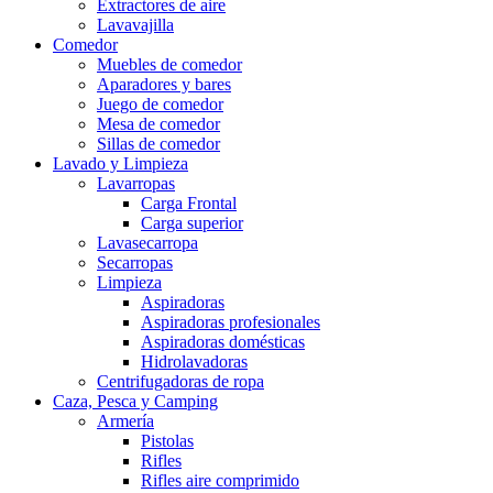
Extractores de aire
Lavavajilla
Comedor
Muebles de comedor
Aparadores y bares
Juego de comedor
Mesa de comedor
Sillas de comedor
Lavado y Limpieza
Lavarropas
Carga Frontal
Carga superior
Lavasecarropa
Secarropas
Limpieza
Aspiradoras
Aspiradoras profesionales
Aspiradoras domésticas
Hidrolavadoras
Centrifugadoras de ropa
Caza, Pesca y Camping
Armería
Pistolas
Rifles
Rifles aire comprimido