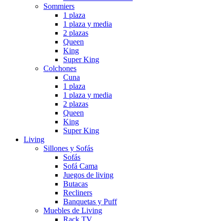
Sommiers
1 plaza
1 plaza y media
2 plazas
Queen
King
Super King
Colchones
Cuna
1 plaza
1 plaza y media
2 plazas
Queen
King
Super King
Living
Sillones y Sofás
Sofás
Sofá Cama
Juegos de living
Butacas
Recliners
Banquetas y Puff
Muebles de Living
Rack TV