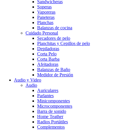
Sandwicheras
Soperas
Vaporeras
Paneteras
Planchas
Balanzas de cocina
Cuidado Personal
Secadores de pelo
Planchitas y Cepillos de pelo
Depiladoras
Corta Pelo
Corta Barba
Afeitadoras
Balanzas de Baño
Medidor de Presión
Audio y Video
Audio
Auriculares
Parlantes
Minicomponentes
Microcomponentes
Barra de sonido
Home Teather
Radios Portátiles
Complementos