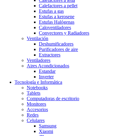
Calefactores a leña
Calefactores a pellet
Estufas a gas
Estufas a kerosene
Estufas Halógenas
Caloventiladores
Convectores y Radiadores
Ventilación
Deshumificadores
Purificadores de aire
Extractores
Ventiladores
Aires Acondicionados
Estandar
Inverter
Tecnología e Informática
Notebooks
Tablets
Computadoras de escritorio
Monitores
Accesorios
Redes
Celulares
Samsung
Xiaomi