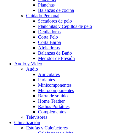
Planchas
Balanzas de cocina
Cuidado Personal
Secadores de pelo
Planchitas y Cepillos de pelo
Depiladoras
Corta Pelo
Corta Barba
Afeitadoras
Balanzas de Baño
Medidor de Presión
Audio y Video
Audio
Auriculares
Parlantes
Minicomponentes
Microcomponentes
Barra de sonido
Home Teather
Radios Portátiles
Complementos
Televisores
Climatización
Estufas y Calefactores