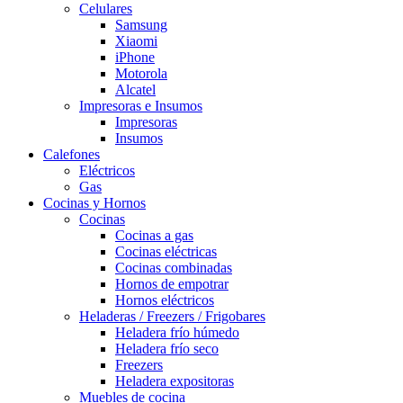
Celulares
Samsung
Xiaomi
iPhone
Motorola
Alcatel
Impresoras e Insumos
Impresoras
Insumos
Calefones
Eléctricos
Gas
Cocinas y Hornos
Cocinas
Cocinas a gas
Cocinas eléctricas
Cocinas combinadas
Hornos de empotrar
Hornos eléctricos
Heladeras / Freezers / Frigobares
Heladera frío húmedo
Heladera frío seco
Freezers
Heladera expositoras
Muebles de cocina