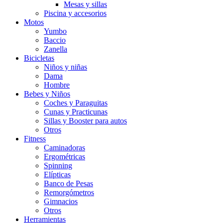
Mesas y sillas
Piscina y accesorios
Motos
Yumbo
Baccio
Zanella
Bicicletas
Niños y niñas
Dama
Hombre
Bebes y Niños
Coches y Paraguitas
Cunas y Practicunas
Sillas y Booster para autos
Otros
Fitness
Caminadoras
Ergométricas
Spinning
Elípticas
Banco de Pesas
Remorgómetros
Gimnacios
Otros
Herramientas