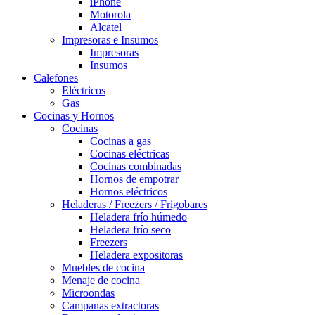
iPhone
Motorola
Alcatel
Impresoras e Insumos
Impresoras
Insumos
Calefones
Eléctricos
Gas
Cocinas y Hornos
Cocinas
Cocinas a gas
Cocinas eléctricas
Cocinas combinadas
Hornos de empotrar
Hornos eléctricos
Heladeras / Freezers / Frigobares
Heladera frío húmedo
Heladera frío seco
Freezers
Heladera expositoras
Muebles de cocina
Menaje de cocina
Microondas
Campanas extractoras