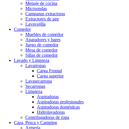
Menaje de cocina
Microondas
Campanas extractoras
Extractores de aire
Lavavajilla
Comedor
Muebles de comedor
Aparadores y bares
Juego de comedor
Mesa de comedor
Sillas de comedor
Lavado y Limpieza
Lavarropas
Carga Frontal
Carga superior
Lavasecarropa
Secarropas
Limpieza
Aspiradoras
Aspiradoras profesionales
Aspiradoras domésticas
Hidrolavadoras
Centrifugadoras de ropa
Caza, Pesca y Camping
Armería