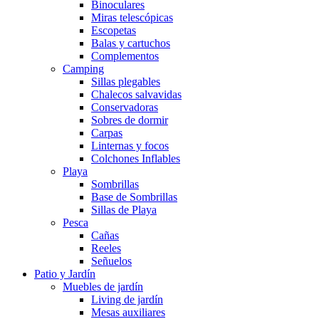
Binoculares
Miras telescópicas
Escopetas
Balas y cartuchos
Complementos
Camping
Sillas plegables
Chalecos salvavidas
Conservadoras
Sobres de dormir
Carpas
Linternas y focos
Colchones Inflables
Playa
Sombrillas
Base de Sombrillas
Sillas de Playa
Pesca
Cañas
Reeles
Señuelos
Patio y Jardín
Muebles de jardín
Living de jardín
Mesas auxiliares