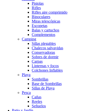
Pistolas
Rifles
Rifles aire comprimido
Binoculares
Miras telescópicas
Escopetas
Balas y cartuchos
Complementos
Camping
Sillas plegables
Chalecos salvavidas
Conservadoras
Sobres de dormir
Carpas
Linternas y focos
Colchones Inflables
Playa
Sombrillas
Base de Sombrillas
Sillas de Playa
Pesca
Cañas
Reeles
Señuelos
Patio y Jardín