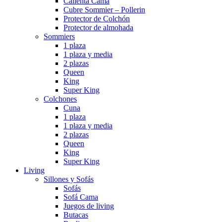
Calienta Cama
Cubre Sommier – Pollerin
Protector de Colchón
Protector de almohada
Sommiers
1 plaza
1 plaza y media
2 plazas
Queen
King
Super King
Colchones
Cuna
1 plaza
1 plaza y media
2 plazas
Queen
King
Super King
Living
Sillones y Sofás
Sofás
Sofá Cama
Juegos de living
Butacas