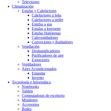
Televisores
Climatización
Estufas y Calefactores
Calefactores a leña
Calefactores a pellet
Estufas a gas
Estufas a kerosene
Estufas Halógenas
Caloventiladores
Convectores y Radiadores
Ventilación
Deshumificadores
Purificadores de aire
Extractores
Ventiladores
Aires Acondicionados
Estandar
Inverter
Tecnología e Informática
Notebooks
Tablets
Computadoras de escritorio
Monitores
Accesorios
Redes