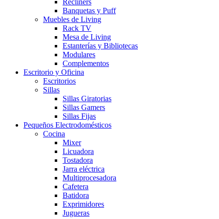
Recliners
Banquetas y Puff
Muebles de Living
Rack TV
Mesa de Living
Estanterías y Bibliotecas
Modulares
Complementos
Escritorio y Oficina
Escritorios
Sillas
Sillas Giratorias
Sillas Gamers
Sillas Fijas
Pequeños Electrodomésticos
Cocina
Mixer
Licuadora
Tostadora
Jarra eléctrica
Multiprocesadora
Cafetera
Batidora
Exprimidores
Jugueras