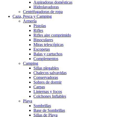
Aspiradoras domésticas
Hidrolavadoras
Centrifugadoras de ropa
Caza, Pesca y Camping
Armería
Pistolas
Rifles
Rifles aire comprimido
Binoculares
Miras telescópicas
Escopetas
Balas y cartuchos
Complementos
Camping
Sillas plegables
Chalecos salvavidas
Conservadoras
Sobres de dormir
Carpas
Linternas y focos
Colchones Inflables
Playa
Sombrillas
Base de Sombrillas
Sillas de Playa