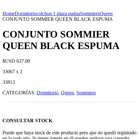
Home
Dormitorio
colchon 1 plaza padua
Sommiers
Queen
CONJUNTO SOMMIER QUEEN BLACK ESPUMA
CONJUNTO SOMMIER
QUEEN BLACK ESPUMA
$USD
637.00
33067 x 2
33813
CATEGORÍAS:
Dormitorio
,
Queen
,
Sommiers
CONSULTAR STOCK
Puede que haya stock de este producto pero que no quedó registrado
en la web aún. Si tienes interés en él puedes realizar una consulta