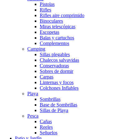
Pistolas
Rifles
Rifles aire comprimido
Binoculares
Miras telescópicas
Escopetas
Balas y cartuchos
Complementos
Camping
Sillas plegables
Chalecos salvavidas
Conservadoras
Sobres de dormir
Carpas
Linternas y focos
Colchones Inflables
Playa
Sombrillas
Base de Sombrillas
Sillas de Playa
Pesca
Cañas
Reeles
Señuelos
Patio y Jardín