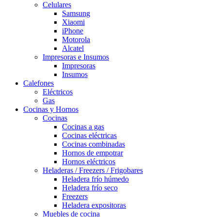
Celulares
Samsung
Xiaomi
iPhone
Motorola
Alcatel
Impresoras e Insumos
Impresoras
Insumos
Calefones
Eléctricos
Gas
Cocinas y Hornos
Cocinas
Cocinas a gas
Cocinas eléctricas
Cocinas combinadas
Hornos de empotrar
Hornos eléctricos
Heladeras / Freezers / Frigobares
Heladera frío húmedo
Heladera frío seco
Freezers
Heladera expositoras
Muebles de cocina