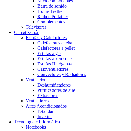
Microcomponentes
Barra de sonido
Home Teather
Radios Portátiles
Complementos
Televisores
Climatización
Estufas y Calefactores
Calefactores a leña
Calefactores a pellet
Estufas a gas
Estufas a kerosene
Estufas Halógenas
Caloventiladores
Convectores y Radiadores
Ventilación
Deshumificadores
Purificadores de aire
Extractores
Ventiladores
Aires Acondicionados
Estandar
Inverter
Tecnología e Informática
Notebooks