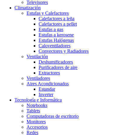
Televisores
Climatización
Estufas y Calefactores
Calefactores a leña
Calefactores a pellet
Estufas a gas
Estufas a kerosene
Estufas Halógenas
Caloventiladores
Convectores y Radiadores
Ventilación
Deshumificadores
Purificadores de aire
Extractores
Ventiladores
Aires Acondicionados
Estandar
Inverter
Tecnología e Informática
Notebooks
Tablets
Computadoras de escritorio
Monitores
Accesorios
Redes