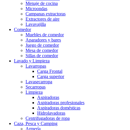
Menaje de cocina
Microondas
Campanas extractoras
Extractores de aire
Lavavajilla
Comedor
Muebles de comedor
Aparadores y bares
Juego de comedor
Mesa de comedor
Sillas de comedor
Lavado y Limpieza
Lavarropas
Carga Frontal
Carga superior
Lavasecarropa
Secarropas
Limpieza
Aspiradoras
Aspiradoras profesionales
Aspiradoras domésticas
Hidrolavadoras
Centrifugadoras de ropa
Caza, Pesca y Camping
Armería