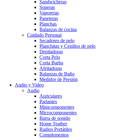
Sandwicheras
Soperas
Vaporeras
Paneteras
Planchas
Balanzas de cocina
Cuidado Personal
Secadores de pelo
Planchitas y Cepillos de pelo
Depiladoras
Corta Pelo
Corta Barba
Afeitadoras
Balanzas de Baño
Medidor de Presión
Audio y Video
Audio
Auriculares
Parlantes
Minicomponentes
Microcomponentes
Barra de sonido
Home Teather
Radios Portátiles
Complementos