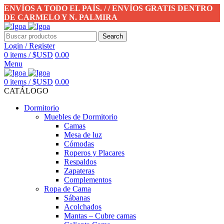
ENVÍOS A TODO EL PAÍS. / / ENVÍOS GRATIS DENTRO
DE CARMELO Y N. PALMIRA
Search
Login / Register
0
items
/
$USD
0.00
Menu
0
items
/
$USD
0.00
CATÁLOGO
Dormitorio
Muebles de Dormitorio
Camas
Mesa de luz
Cómodas
Roperos y Placares
Respaldos
Zapateras
Complementos
Ropa de Cama
Sábanas
Acolchados
Mantas – Cubre camas