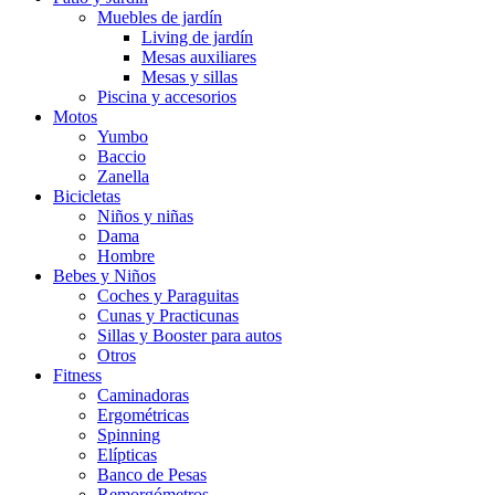
Muebles de jardín
Living de jardín
Mesas auxiliares
Mesas y sillas
Piscina y accesorios
Motos
Yumbo
Baccio
Zanella
Bicicletas
Niños y niñas
Dama
Hombre
Bebes y Niños
Coches y Paraguitas
Cunas y Practicunas
Sillas y Booster para autos
Otros
Fitness
Caminadoras
Ergométricas
Spinning
Elípticas
Banco de Pesas
Remorgómetros