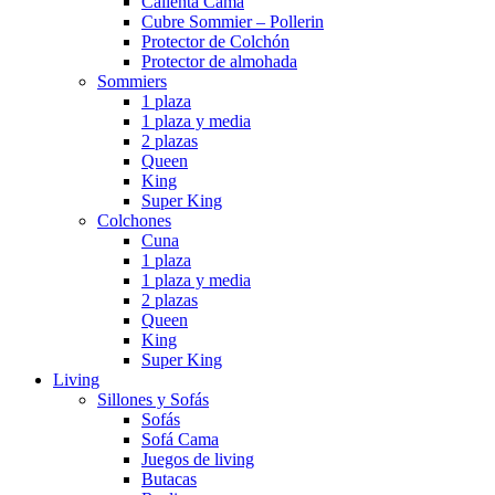
Calienta Cama
Cubre Sommier – Pollerin
Protector de Colchón
Protector de almohada
Sommiers
1 plaza
1 plaza y media
2 plazas
Queen
King
Super King
Colchones
Cuna
1 plaza
1 plaza y media
2 plazas
Queen
King
Super King
Living
Sillones y Sofás
Sofás
Sofá Cama
Juegos de living
Butacas