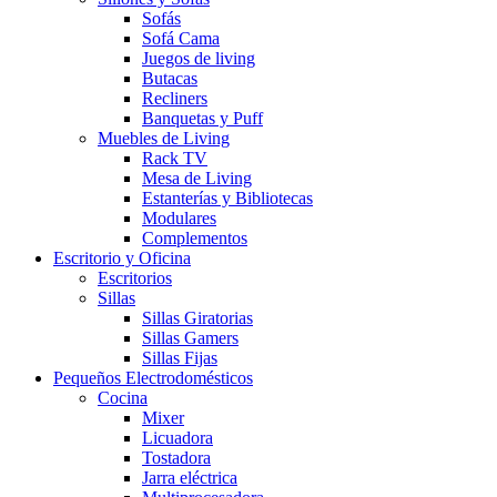
Sofás
Sofá Cama
Juegos de living
Butacas
Recliners
Banquetas y Puff
Muebles de Living
Rack TV
Mesa de Living
Estanterías y Bibliotecas
Modulares
Complementos
Escritorio y Oficina
Escritorios
Sillas
Sillas Giratorias
Sillas Gamers
Sillas Fijas
Pequeños Electrodomésticos
Cocina
Mixer
Licuadora
Tostadora
Jarra eléctrica