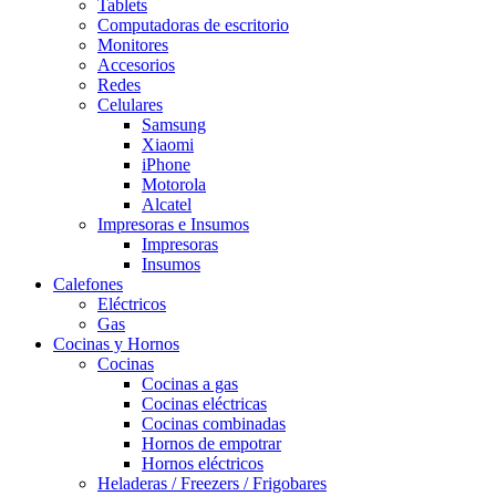
Tablets
Computadoras de escritorio
Monitores
Accesorios
Redes
Celulares
Samsung
Xiaomi
iPhone
Motorola
Alcatel
Impresoras e Insumos
Impresoras
Insumos
Calefones
Eléctricos
Gas
Cocinas y Hornos
Cocinas
Cocinas a gas
Cocinas eléctricas
Cocinas combinadas
Hornos de empotrar
Hornos eléctricos
Heladeras / Freezers / Frigobares