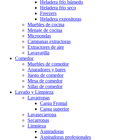
Heladera frío húmedo
Heladera frío seco
Freezers
Heladera expositoras
Muebles de cocina
Menaje de cocina
Microondas
Campanas extractoras
Extractores de aire
Lavavajilla
Comedor
Muebles de comedor
Aparadores y bares
Juego de comedor
Mesa de comedor
Sillas de comedor
Lavado y Limpieza
Lavarropas
Carga Frontal
Carga superior
Lavasecarropa
Secarropas
Limpieza
Aspiradoras
Aspiradoras profesionales