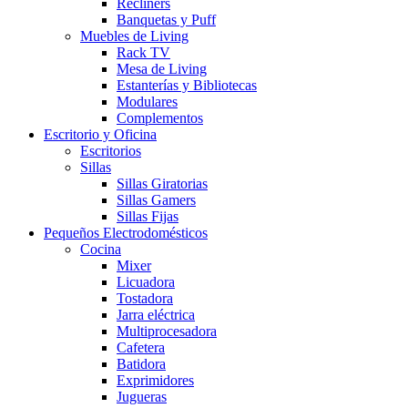
Recliners
Banquetas y Puff
Muebles de Living
Rack TV
Mesa de Living
Estanterías y Bibliotecas
Modulares
Complementos
Escritorio y Oficina
Escritorios
Sillas
Sillas Giratorias
Sillas Gamers
Sillas Fijas
Pequeños Electrodomésticos
Cocina
Mixer
Licuadora
Tostadora
Jarra eléctrica
Multiprocesadora
Cafetera
Batidora
Exprimidores
Jugueras