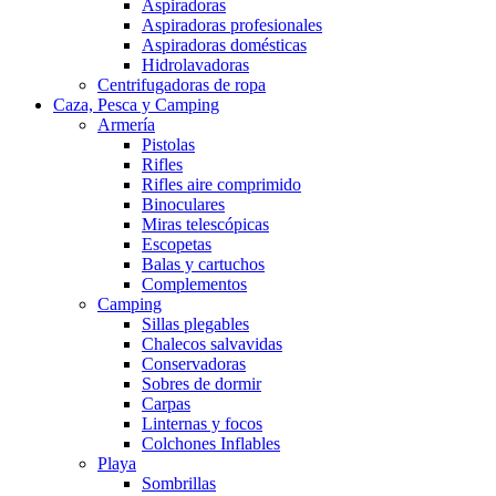
Aspiradoras
Aspiradoras profesionales
Aspiradoras domésticas
Hidrolavadoras
Centrifugadoras de ropa
Caza, Pesca y Camping
Armería
Pistolas
Rifles
Rifles aire comprimido
Binoculares
Miras telescópicas
Escopetas
Balas y cartuchos
Complementos
Camping
Sillas plegables
Chalecos salvavidas
Conservadoras
Sobres de dormir
Carpas
Linternas y focos
Colchones Inflables
Playa
Sombrillas