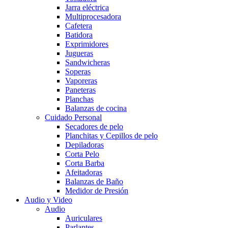
Jarra eléctrica
Multiprocesadora
Cafetera
Batidora
Exprimidores
Jugueras
Sandwicheras
Soperas
Vaporeras
Paneteras
Planchas
Balanzas de cocina
Cuidado Personal
Secadores de pelo
Planchitas y Cepillos de pelo
Depiladoras
Corta Pelo
Corta Barba
Afeitadoras
Balanzas de Baño
Medidor de Presión
Audio y Video
Audio
Auriculares
Parlantes