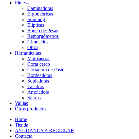
Fitness
Caminadoras
Ergométricas
Spinning
Elípticas
Banco de Pesas
Remorgómetros
Gimnacios
Otros
Herramientas
Motosierras
Corta cerco
Cortadora de Pasto
Bordeadoras
Sopladoras
Taladros
Amoladora
Sierras
Valijas
Otros productos
Home
Tienda
AYUDANOS A RECICLAR
Contacto