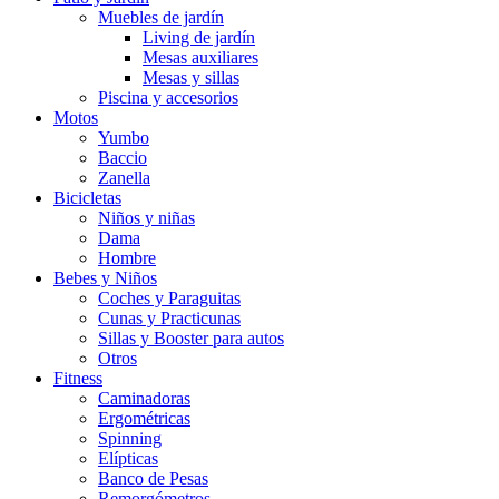
Muebles de jardín
Living de jardín
Mesas auxiliares
Mesas y sillas
Piscina y accesorios
Motos
Yumbo
Baccio
Zanella
Bicicletas
Niños y niñas
Dama
Hombre
Bebes y Niños
Coches y Paraguitas
Cunas y Practicunas
Sillas y Booster para autos
Otros
Fitness
Caminadoras
Ergométricas
Spinning
Elípticas
Banco de Pesas
Remorgómetros