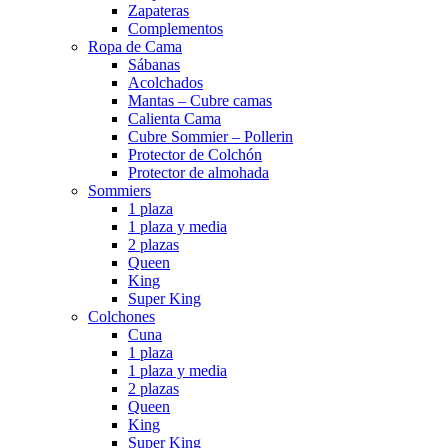
Zapateras
Complementos
Ropa de Cama
Sábanas
Acolchados
Mantas – Cubre camas
Calienta Cama
Cubre Sommier – Pollerin
Protector de Colchón
Protector de almohada
Sommiers
1 plaza
1 plaza y media
2 plazas
Queen
King
Super King
Colchones
Cuna
1 plaza
1 plaza y media
2 plazas
Queen
King
Super King