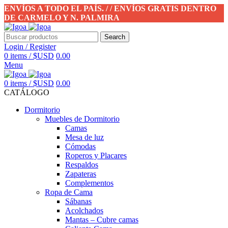
ENVÍOS A TODO EL PAÍS. / / ENVÍOS GRATIS DENTRO
DE CARMELO Y N. PALMIRA
Search
Login / Register
0
items
/
$USD
0.00
Menu
0
items
/
$USD
0.00
CATÁLOGO
Dormitorio
Muebles de Dormitorio
Camas
Mesa de luz
Cómodas
Roperos y Placares
Respaldos
Zapateras
Complementos
Ropa de Cama
Sábanas
Acolchados
Mantas – Cubre camas