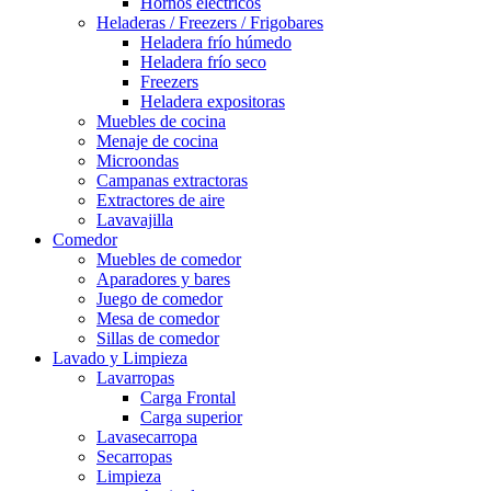
Hornos eléctricos
Heladeras / Freezers / Frigobares
Heladera frío húmedo
Heladera frío seco
Freezers
Heladera expositoras
Muebles de cocina
Menaje de cocina
Microondas
Campanas extractoras
Extractores de aire
Lavavajilla
Comedor
Muebles de comedor
Aparadores y bares
Juego de comedor
Mesa de comedor
Sillas de comedor
Lavado y Limpieza
Lavarropas
Carga Frontal
Carga superior
Lavasecarropa
Secarropas
Limpieza