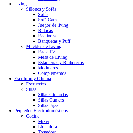
Living
Sillones y Sofás
Sofás
Sofá Cama
Juegos de living
Butacas
Recliners
Banquetas y Puff
Muebles de Living
Rack TV
Mesa de Living
Estanterías y Bibliotecas
Modulares
Complementos
Escritorio y Oficina
Escritorios
Sillas
Sillas Giratorias
Sillas Gamers
Sillas Fijas
Pequeños Electrodomésticos
Cocina
Mixer
Licuadora
Tostadora