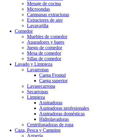
Menaje de cocina
Microondas
Campanas extractoras
Extractores de aire
Lavavajilla
Comedor
Muebles de comedor
Aparadores y bares
Juego de comedor
Mesa de comedor
Sillas de comedor
Lavado y Limpieza
Lavarropas
Carga Frontal
Carga superior
Lavasecarropa
Secarropas
Limpieza
Aspiradoras
Aspiradoras profesionales
Aspiradoras domésticas
Hidrolavadoras
Centrifugadoras de ropa
Caza, Pesca y Camping
Armería