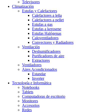
Televisores
Climatización
Estufas y Calefactores
Calefactores a leña
Calefactores a pellet
Estufas a gas
Estufas a kerosene
Estufas Halógenas
Caloventiladores
Convectores y Radiadores
Ventilación
Deshumificadores
Purificadores de aire
Extractores
Ventiladores
Aires Acondicionados
Estandar
Inverter
Tecnología e Informática
Notebooks
Tablets
Computadoras de escritorio
Monitores
Accesorios
Redes