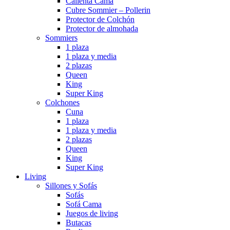
Calienta Cama
Cubre Sommier – Pollerin
Protector de Colchón
Protector de almohada
Sommiers
1 plaza
1 plaza y media
2 plazas
Queen
King
Super King
Colchones
Cuna
1 plaza
1 plaza y media
2 plazas
Queen
King
Super King
Living
Sillones y Sofás
Sofás
Sofá Cama
Juegos de living
Butacas