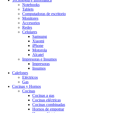
Tecnología e Informática
Notebooks
Tablets
Computadoras de escritorio
Monitores
Accesorios
Redes
Celulares
Samsung
Xiaomi
iPhone
Motorola
Alcatel
Impresoras e Insumos
Impresoras
Insumos
Calefones
Eléctricos
Gas
Cocinas y Hornos
Cocinas
Cocinas a gas
Cocinas eléctricas
Cocinas combinadas
Hornos de empotrar