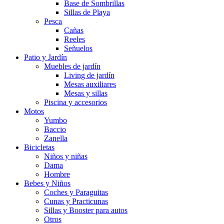
Base de Sombrillas
Sillas de Playa
Pesca
Cañas
Reeles
Señuelos
Patio y Jardín
Muebles de jardín
Living de jardín
Mesas auxiliares
Mesas y sillas
Piscina y accesorios
Motos
Yumbo
Baccio
Zanella
Bicicletas
Niños y niñas
Dama
Hombre
Bebes y Niños
Coches y Paraguitas
Cunas y Practicunas
Sillas y Booster para autos
Otros