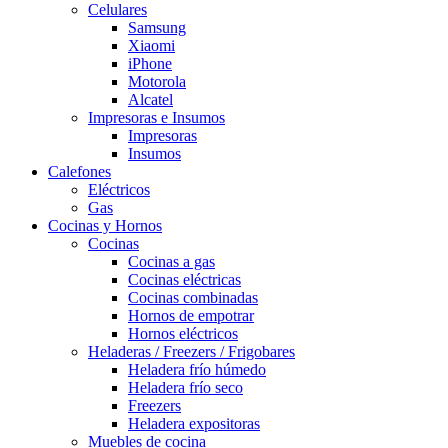
Celulares
Samsung
Xiaomi
iPhone
Motorola
Alcatel
Impresoras e Insumos
Impresoras
Insumos
Calefones
Eléctricos
Gas
Cocinas y Hornos
Cocinas
Cocinas a gas
Cocinas eléctricas
Cocinas combinadas
Hornos de empotrar
Hornos eléctricos
Heladeras / Freezers / Frigobares
Heladera frío húmedo
Heladera frío seco
Freezers
Heladera expositoras
Muebles de cocina