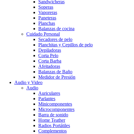
Sandwicheras
Soperas
Vaporeras
Paneteras
Planchas
Balanzas de cocina
Cuidado Personal
Secadores de pelo
Planchitas y Cepillos de pelo
Depiladoras
Corta Pelo
Corta Barba
Afeitadoras
Balanzas de Baño
Medidor de Presión
Audio y Video
Audio
Auriculares
Parlantes
Minicomponentes
Microcomponentes
Barra de sonido
Home Teather
Radios Portátiles
Complementos