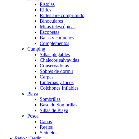
Pistolas
Rifles
Rifles aire comprimido
Binoculares
Miras telescópicas
Escopetas
Balas y cartuchos
Complementos
Camping
Sillas plegables
Chalecos salvavidas
Conservadoras
Sobres de dormir
Carpas
Linternas y focos
Colchones Inflables
Playa
Sombrillas
Base de Sombrillas
Sillas de Playa
Pesca
Cañas
Reeles
Señuelos
Patio y Jardín