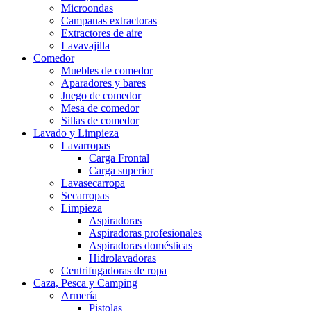
Microondas
Campanas extractoras
Extractores de aire
Lavavajilla
Comedor
Muebles de comedor
Aparadores y bares
Juego de comedor
Mesa de comedor
Sillas de comedor
Lavado y Limpieza
Lavarropas
Carga Frontal
Carga superior
Lavasecarropa
Secarropas
Limpieza
Aspiradoras
Aspiradoras profesionales
Aspiradoras domésticas
Hidrolavadoras
Centrifugadoras de ropa
Caza, Pesca y Camping
Armería
Pistolas