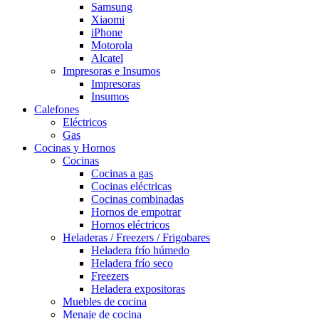
Samsung
Xiaomi
iPhone
Motorola
Alcatel
Impresoras e Insumos
Impresoras
Insumos
Calefones
Eléctricos
Gas
Cocinas y Hornos
Cocinas
Cocinas a gas
Cocinas eléctricas
Cocinas combinadas
Hornos de empotrar
Hornos eléctricos
Heladeras / Freezers / Frigobares
Heladera frío húmedo
Heladera frío seco
Freezers
Heladera expositoras
Muebles de cocina
Menaje de cocina