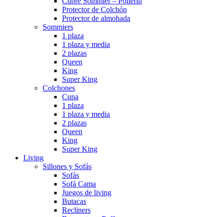
Cubre Sommier – Pollerin
Protector de Colchón
Protector de almohada
Sommiers
1 plaza
1 plaza y media
2 plazas
Queen
King
Super King
Colchones
Cuna
1 plaza
1 plaza y media
2 plazas
Queen
King
Super King
Living
Sillones y Sofás
Sofás
Sofá Cama
Juegos de living
Butacas
Recliners