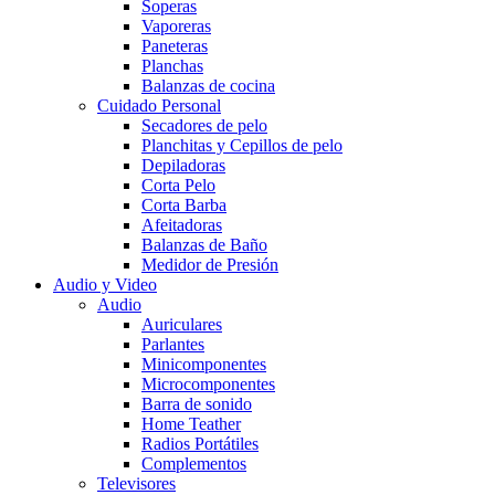
Soperas
Vaporeras
Paneteras
Planchas
Balanzas de cocina
Cuidado Personal
Secadores de pelo
Planchitas y Cepillos de pelo
Depiladoras
Corta Pelo
Corta Barba
Afeitadoras
Balanzas de Baño
Medidor de Presión
Audio y Video
Audio
Auriculares
Parlantes
Minicomponentes
Microcomponentes
Barra de sonido
Home Teather
Radios Portátiles
Complementos
Televisores