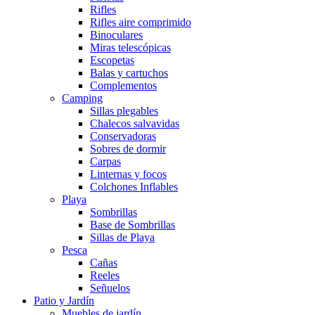
Rifles
Rifles aire comprimido
Binoculares
Miras telescópicas
Escopetas
Balas y cartuchos
Complementos
Camping
Sillas plegables
Chalecos salvavidas
Conservadoras
Sobres de dormir
Carpas
Linternas y focos
Colchones Inflables
Playa
Sombrillas
Base de Sombrillas
Sillas de Playa
Pesca
Cañas
Reeles
Señuelos
Patio y Jardín
Muebles de jardín