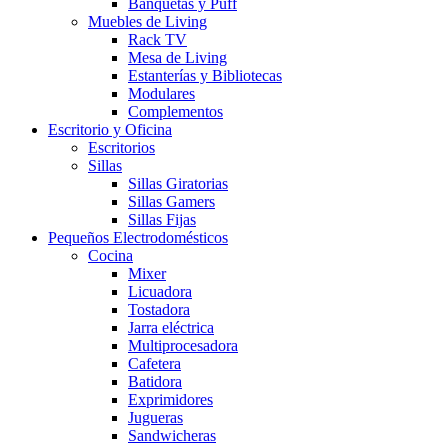
Banquetas y Puff
Muebles de Living
Rack TV
Mesa de Living
Estanterías y Bibliotecas
Modulares
Complementos
Escritorio y Oficina
Escritorios
Sillas
Sillas Giratorias
Sillas Gamers
Sillas Fijas
Pequeños Electrodomésticos
Cocina
Mixer
Licuadora
Tostadora
Jarra eléctrica
Multiprocesadora
Cafetera
Batidora
Exprimidores
Jugueras
Sandwicheras