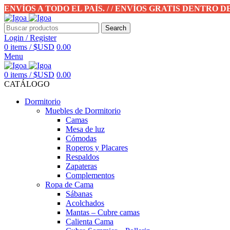
ENVÍOS A TODO EL PAÍS. / / ENVÍOS GRATIS DENTRO 
Search
Login / Register
0
items
/
$USD
0.00
Menu
0
items
/
$USD
0.00
CATÁLOGO
Dormitorio
Muebles de Dormitorio
Camas
Mesa de luz
Cómodas
Roperos y Placares
Respaldos
Zapateras
Complementos
Ropa de Cama
Sábanas
Acolchados
Mantas – Cubre camas
Calienta Cama