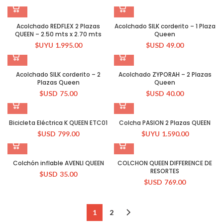
Acolchado REDFLEX 2 Plazas
Acolchado SILK corderito – 1 Plaza
QUEEN – 2.50 mts x 2.70 mts
Queen
$UYU
1.995.00
$USD
49.00
Acolchado SILK corderito – 2
Acolchado ZYPORAH – 2 Plazas
Plazas Queen
Queen
$USD
75.00
$USD
40.00
Bicicleta Eléctrica K QUEEN ETC01
Colcha PASION 2 Plazas QUEEN
$USD
799.00
$UYU
1.590.00
Colchón inflable AVENLI QUEEN
COLCHON QUEEN DIFFERENCE DE
RESORTES
$USD
35.00
$USD
769.00
1
2