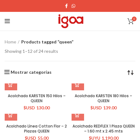
0
Home
Products tagged “queen”
Showing 1–12 of 24 results
Mostrar categorías
Acolchado KARSTEN 150 Hilos –
Acolchado KARSTEN 180 Hilos –
QUEEN
QUEEN
$USD
130.00
$USD
139.00
Acolchado Línea Cotton Flor – 2
Acolchado REDFLEX 1 Plaza QUEEN
Plazas QUEEN
– 1.60 mt x 2.45 mts
$USD
55.00
$UYU
1.190.00