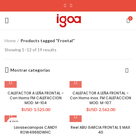
0
Home
Products tagged “Frontal”
Showing 1–12 of 19 results
Mostrar categorías
CALEFACTOR A LEÑA FRONTAL –
CALEFACTOR A LEÑA FRONTAL –
Con Horno FM CALEFACCION
Con Horno inox. FM CALEFACCION
MOD. M-104
MOD. M-107
$USD
1.525.00
$USD
2.562.00
SOLD
OUT
Lavasecarropas CANDY
Reel ABU GARCIA FRONTAL S MAX
ROW4966DWHC
40