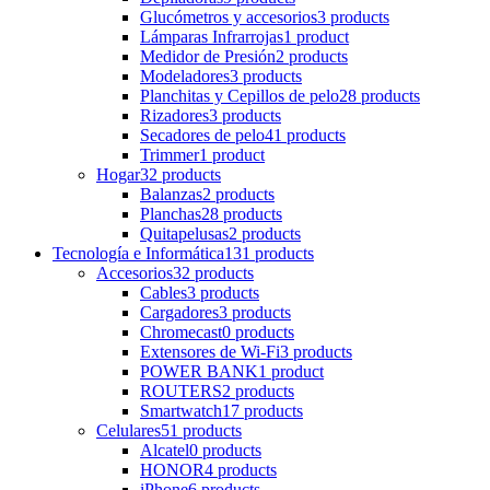
Glucómetros y accesorios
3 products
Lámparas Infrarrojas
1 product
Medidor de Presión
2 products
Modeladores
3 products
Planchitas y Cepillos de pelo
28 products
Rizadores
3 products
Secadores de pelo
41 products
Trimmer
1 product
Hogar
32 products
Balanzas
2 products
Planchas
28 products
Quitapelusas
2 products
Tecnología e Informática
131 products
Accesorios
32 products
Cables
3 products
Cargadores
3 products
Chromecast
0 products
Extensores de Wi-Fi
3 products
POWER BANK
1 product
ROUTERS
2 products
Smartwatch
17 products
Celulares
51 products
Alcatel
0 products
HONOR
4 products
iPhone
6 products