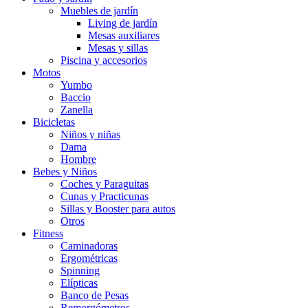
Muebles de jardín
Living de jardín
Mesas auxiliares
Mesas y sillas
Piscina y accesorios
Motos
Yumbo
Baccio
Zanella
Bicicletas
Niños y niñas
Dama
Hombre
Bebes y Niños
Coches y Paraguitas
Cunas y Practicunas
Sillas y Booster para autos
Otros
Fitness
Caminadoras
Ergométricas
Spinning
Elípticas
Banco de Pesas
Remorgómetros