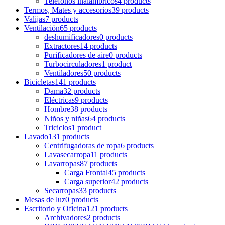
Teléfonos inalámbricos
4 products
Termos, Mates y accesorios
39 products
Valijas
7 products
Ventilación
65 products
deshumificadores
0 products
Extractores
14 products
Purificadores de aire
0 products
Turbocirculadores
1 product
Ventiladores
50 products
Bicicletas
141 products
Dama
32 products
Eléctricas
9 products
Hombre
38 products
Niños y niñas
64 products
Triciclos
1 product
Lavado
131 products
Centrifugadoras de ropa
6 products
Lavasecarropa
11 products
Lavarropas
87 products
Carga Frontal
45 products
Carga superior
42 products
Secarropas
33 products
Mesas de luz
0 products
Escritorio y Oficina
121 products
Archivadores
2 products