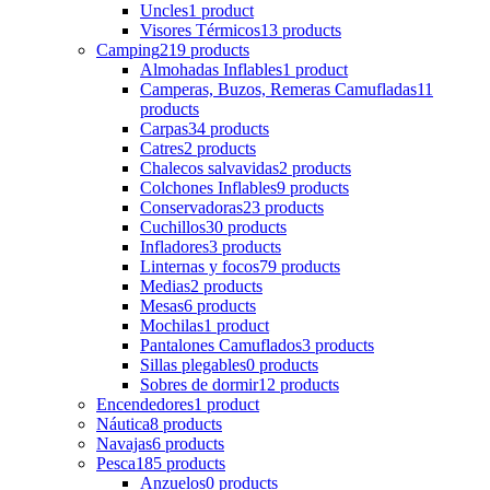
Uncles
1 product
Visores Térmicos
13 products
Camping
219 products
Almohadas Inflables
1 product
Camperas, Buzos, Remeras Camufladas
11
products
Carpas
34 products
Catres
2 products
Chalecos salvavidas
2 products
Colchones Inflables
9 products
Conservadoras
23 products
Cuchillos
30 products
Infladores
3 products
Linternas y focos
79 products
Medias
2 products
Mesas
6 products
Mochilas
1 product
Pantalones Camuflados
3 products
Sillas plegables
0 products
Sobres de dormir
12 products
Encendedores
1 product
Náutica
8 products
Navajas
6 products
Pesca
185 products
Anzuelos
0 products