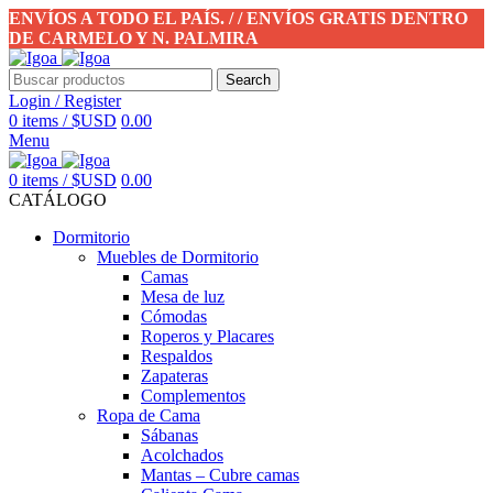
ENVÍOS A TODO EL PAÍS. / / ENVÍOS GRATIS DENTRO
DE CARMELO Y N. PALMIRA
Search
Login / Register
0
items
/
$USD
0.00
Menu
0
items
/
$USD
0.00
CATÁLOGO
Dormitorio
Muebles de Dormitorio
Camas
Mesa de luz
Cómodas
Roperos y Placares
Respaldos
Zapateras
Complementos
Ropa de Cama
Sábanas
Acolchados
Mantas – Cubre camas