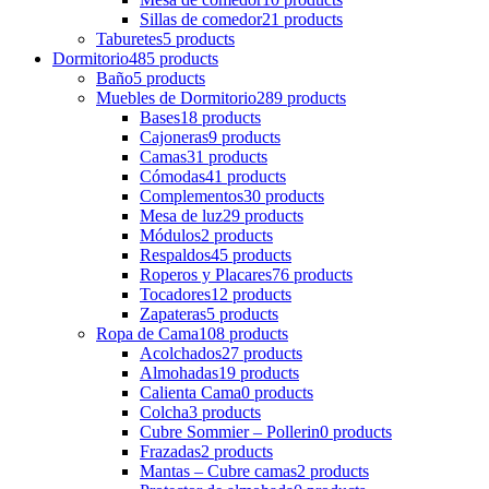
Sillas de comedor
21 products
Taburetes
5 products
Dormitorio
485 products
Baño
5 products
Muebles de Dormitorio
289 products
Bases
18 products
Cajoneras
9 products
Camas
31 products
Cómodas
41 products
Complementos
30 products
Mesa de luz
29 products
Módulos
2 products
Respaldos
45 products
Roperos y Placares
76 products
Tocadores
12 products
Zapateras
5 products
Ropa de Cama
108 products
Acolchados
27 products
Almohadas
19 products
Calienta Cama
0 products
Colcha
3 products
Cubre Sommier – Pollerin
0 products
Frazadas
2 products
Mantas – Cubre camas
2 products