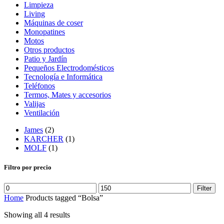
Limpieza
Living
Máquinas de coser
Monopatines
Motos
Otros productos
Patio y Jardín
Pequeños Electrodomésticos
Tecnología e Informática
Teléfonos
Termos, Mates y accesorios
Valijas
Ventilación
James
(2)
KARCHER
(1)
MOLF
(1)
Filtro por precio
Filter
Home
Products tagged “Bolsa”
Showing all 4 results