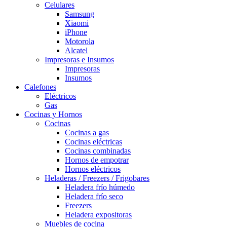
Celulares
Samsung
Xiaomi
iPhone
Motorola
Alcatel
Impresoras e Insumos
Impresoras
Insumos
Calefones
Eléctricos
Gas
Cocinas y Hornos
Cocinas
Cocinas a gas
Cocinas eléctricas
Cocinas combinadas
Hornos de empotrar
Hornos eléctricos
Heladeras / Freezers / Frigobares
Heladera frío húmedo
Heladera frío seco
Freezers
Heladera expositoras
Muebles de cocina