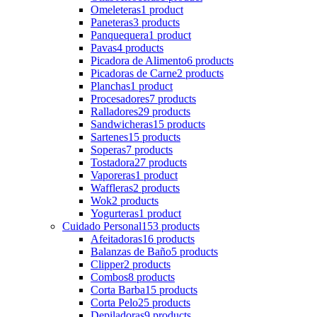
Omeleteras
1 product
Paneteras
3 products
Panquequera
1 product
Pavas
4 products
Picadora de Alimento
6 products
Picadoras de Carne
2 products
Planchas
1 product
Procesadores
7 products
Ralladores
29 products
Sandwicheras
15 products
Sartenes
15 products
Soperas
7 products
Tostadora
27 products
Vaporeras
1 product
Waffleras
2 products
Wok
2 products
Yogurteras
1 product
Cuidado Personal
153 products
Afeitadoras
16 products
Balanzas de Baño
5 products
Clipper
2 products
Combos
8 products
Corta Barba
15 products
Corta Pelo
25 products
Depiladoras
9 products