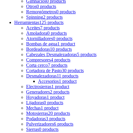
Gimnacios
0 products
Otros
0 products
Remorgómetros
0 products
Spinning
2 products
Herramientas
125 products
Aceites
7 products
Amoladora
0 products
Atornilladores
0 products
Bombas de agua
1 product
Bordeadoras
10 products
Cabezales Desmalezadoras
5 products
Compresores
4 products
Corta cerco
7 products
Cortadora de Pasto
30 products
Desmalezadoras
11 products
Accesorios
1 product
Electrosierras
1 product
Generadores
2 products
Hoyadoras
1 product
Lijadoras
0 products
Mechas
1 product
Motosierras
20 products
Podadoras
3 products
Pulverizadores
6 products
Sierras
0 products