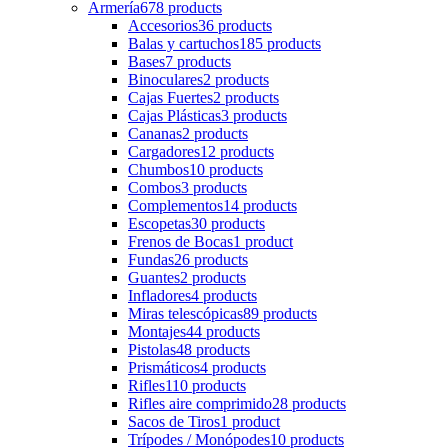
Armería
678 products
Accesorios
36 products
Balas y cartuchos
185 products
Bases
7 products
Binoculares
2 products
Cajas Fuertes
2 products
Cajas Plásticas
3 products
Cananas
2 products
Cargadores
12 products
Chumbos
10 products
Combos
3 products
Complementos
14 products
Escopetas
30 products
Frenos de Bocas
1 product
Fundas
26 products
Guantes
2 products
Infladores
4 products
Miras telescópicas
89 products
Montajes
44 products
Pistolas
48 products
Prismáticos
4 products
Rifles
110 products
Rifles aire comprimido
28 products
Sacos de Tiros
1 product
Trípodes / Monópodes
10 products