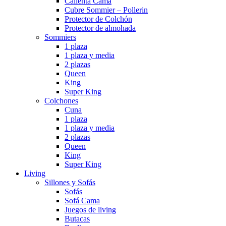
Calienta Cama
Cubre Sommier – Pollerin
Protector de Colchón
Protector de almohada
Sommiers
1 plaza
1 plaza y media
2 plazas
Queen
King
Super King
Colchones
Cuna
1 plaza
1 plaza y media
2 plazas
Queen
King
Super King
Living
Sillones y Sofás
Sofás
Sofá Cama
Juegos de living
Butacas