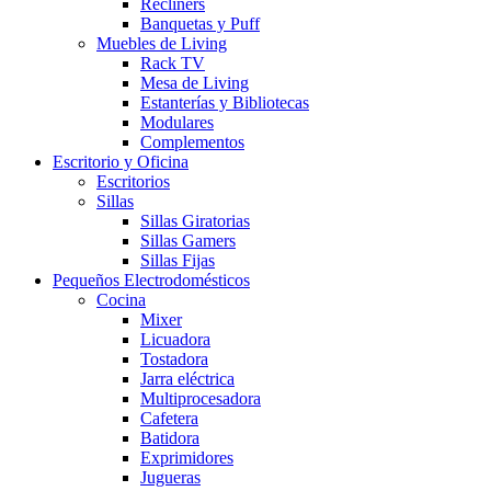
Recliners
Banquetas y Puff
Muebles de Living
Rack TV
Mesa de Living
Estanterías y Bibliotecas
Modulares
Complementos
Escritorio y Oficina
Escritorios
Sillas
Sillas Giratorias
Sillas Gamers
Sillas Fijas
Pequeños Electrodomésticos
Cocina
Mixer
Licuadora
Tostadora
Jarra eléctrica
Multiprocesadora
Cafetera
Batidora
Exprimidores
Jugueras