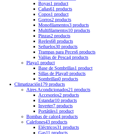
Boyas
1 product
Cañas
61 products
Copos
1 product
Gorros
2 products
Monofilamentos
3 products
Multifilamentos
10 products
Pinzas
2 products
Reeles
68 products
Señuelos
30 products
Trampas para Peces
6 products
Valijas de Pesca
4 products
Playa
1 product
Base de Sombrillas
1 product
Sillas de Playa
0 products
Sombrillas
0 products
Climatización
179 products
Aires Acondicionados
21 products
Accesorios
2 products
Estandar
10 products
Inverter
7 products
Portátiles
1 product
Bombas de calor
4 products
Calefones
43 products
Eléctricos
31 products
Gas
11 products