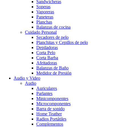
Sandwicheras
Soperas
Vaporeras
Paneteras
Planchas
Balanzas de cocina
Cuidado Personal
Secadores de pelo
Planchitas y Cepillos de pelo
Depiladoras
Corta Pelo
Corta Barba
Afeitadoras
Balanzas de Baño
Medidor de Presión
Audio y Video
Audio
Auriculares
Parlantes
Minicomponentes
Microcomponentes
Barra de sonido
Home Teather
Radios Portátiles
Complementos