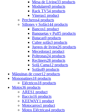
Mesa de Living
33 products
Modulares
0 products
Rack TV
54 products
Vineras
1 product
Percheros
4 products
Sillones y Sofás
144 products
Bancos
1 product
Banquetas y Puff
5 products
Butacas
9 products
Cubre sofás
3 products
Juegos de living
26 products
Mecedoras
1 product
Poltronas
24 products
Recliners
28 products
Sofá Cama
12 products
Sofás
49 products
Máquinas de coser
12 products
Monopatines
18 products
Eléctricos
18 products
Motos
36 products
ARES
1 product
Baccio
16 products
KEEWAY
1 product
Motocarros
1 product
Motos Eléctricas
4 products