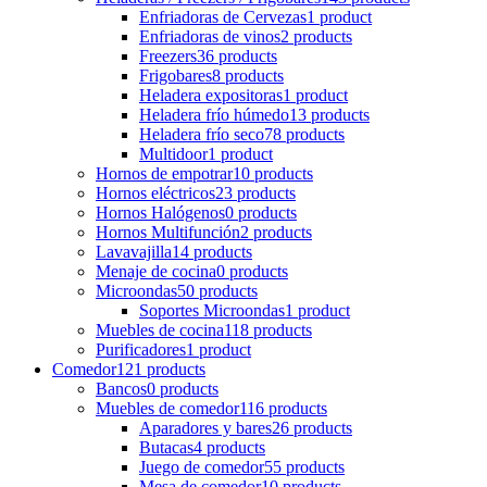
Enfriadoras de Cervezas
1 product
Enfriadoras de vinos
2 products
Freezers
36 products
Frigobares
8 products
Heladera expositoras
1 product
Heladera frío húmedo
13 products
Heladera frío seco
78 products
Multidoor
1 product
Hornos de empotrar
10 products
Hornos eléctricos
23 products
Hornos Halógenos
0 products
Hornos Multifunción
2 products
Lavavajilla
14 products
Menaje de cocina
0 products
Microondas
50 products
Soportes Microondas
1 product
Muebles de cocina
118 products
Purificadores
1 product
Comedor
121 products
Bancos
0 products
Muebles de comedor
116 products
Aparadores y bares
26 products
Butacas
4 products
Juego de comedor
55 products
Mesa de comedor
10 products