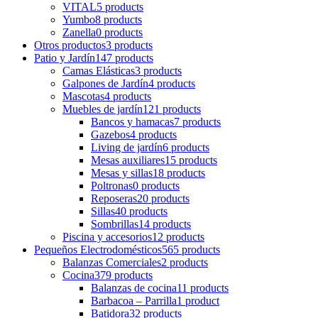
VITAL
5 products
Yumbo
8 products
Zanella
0 products
Otros productos
3 products
Patio y Jardín
147 products
Camas Elásticas
3 products
Galpones de Jardín
4 products
Mascotas
4 products
Muebles de jardín
121 products
Bancos y hamacas
7 products
Gazebos
4 products
Living de jardín
6 products
Mesas auxiliares
15 products
Mesas y sillas
18 products
Poltronas
0 products
Reposeras
20 products
Sillas
40 products
Sombrillas
14 products
Piscina y accesorios
12 products
Pequeños Electrodomésticos
565 products
Balanzas Comerciales
2 products
Cocina
379 products
Balanzas de cocina
11 products
Barbacoa – Parrilla
1 product
Batidora
32 products