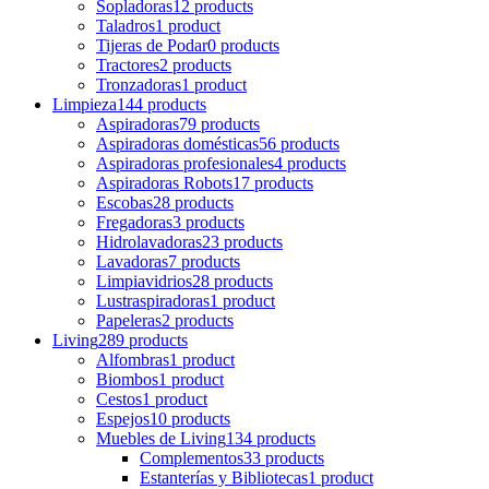
Sopladoras
12 products
Taladros
1 product
Tijeras de Podar
0 products
Tractores
2 products
Tronzadoras
1 product
Limpieza
144 products
Aspiradoras
79 products
Aspiradoras domésticas
56 products
Aspiradoras profesionales
4 products
Aspiradoras Robots
17 products
Escobas
28 products
Fregadoras
3 products
Hidrolavadoras
23 products
Lavadoras
7 products
Limpiavidrios
28 products
Lustraspiradoras
1 product
Papeleras
2 products
Living
289 products
Alfombras
1 product
Biombos
1 product
Cestos
1 product
Espejos
10 products
Muebles de Living
134 products
Complementos
33 products
Estanterías y Bibliotecas
1 product