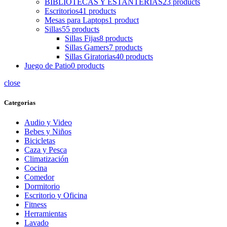
BIBLIOTECAS Y ESTANTERIAS
23 products
Escritorios
41 products
Mesas para Laptops
1 product
Sillas
55 products
Sillas Fijas
8 products
Sillas Gamers
7 products
Sillas Giratorias
40 products
Juego de Patio
0 products
close
Categorias
Audio y Video
Bebes y Niños
Bicicletas
Caza y Pesca
Climatización
Cocina
Comedor
Dormitorio
Escritorio y Oficina
Fitness
Herramientas
Lavado