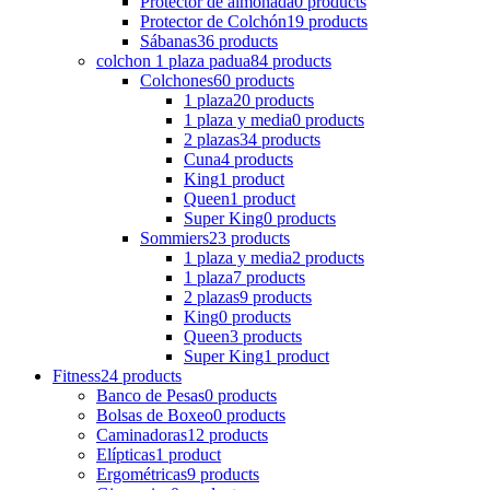
Protector de almohada
0 products
Protector de Colchón
19 products
Sábanas
36 products
colchon 1 plaza padua
84 products
Colchones
60 products
1 plaza
20 products
1 plaza y media
0 products
2 plazas
34 products
Cuna
4 products
King
1 product
Queen
1 product
Super King
0 products
Sommiers
23 products
1 plaza y media
2 products
1 plaza
7 products
2 plazas
9 products
King
0 products
Queen
3 products
Super King
1 product
Fitness
24 products
Banco de Pesas
0 products
Bolsas de Boxeo
0 products
Caminadoras
12 products
Elípticas
1 product
Ergométricas
9 products