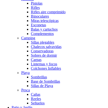
Pistolas
Rifles
Rifles aire comprimido
Binoculares
Miras telescópicas
Escopetas
Balas y cartuchos
Complementos
Camping
Sillas plegables
Chalecos salvavidas
Conservadoras
Sobres de dormir
Carpas
Linternas y focos
Colchones Inflables
Playa
Sombrillas
Base de Sombrillas
Sillas de Playa
Pesca
Cañas
Reeles
Señuelos
Patio y Jardín