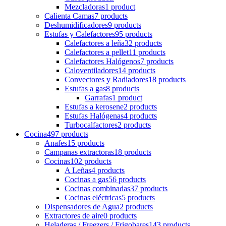
Mezcladoras
1 product
Calienta Camas
7 products
Deshumidificadores
9 products
Estufas y Calefactores
95 products
Calefactores a leña
32 products
Calefactores a pellet
11 products
Calefactores Halógenos
7 products
Caloventiladores
14 products
Convectores y Radiadores
18 products
Estufas a gas
8 products
Garrafas
1 product
Estufas a kerosene
2 products
Estufas Halógenas
4 products
Turbocalfactores
2 products
Cocina
497 products
Anafes
15 products
Campanas extractoras
18 products
Cocinas
102 products
A Leñas
4 products
Cocinas a gas
56 products
Cocinas combinadas
37 products
Cocinas eléctricas
5 products
Dispensadores de Agua
2 products
Extractores de aire
0 products
Heladeras / Freezers / Frigobares
143 products