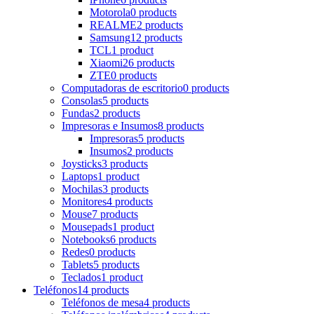
Motorola
0 products
REALME
2 products
Samsung
12 products
TCL
1 product
Xiaomi
26 products
ZTE
0 products
Computadoras de escritorio
0 products
Consolas
5 products
Fundas
2 products
Impresoras e Insumos
8 products
Impresoras
5 products
Insumos
2 products
Joysticks
3 products
Laptops
1 product
Mochilas
3 products
Monitores
4 products
Mouse
7 products
Mousepads
1 product
Notebooks
6 products
Redes
0 products
Tablets
5 products
Teclados
1 product
Teléfonos
14 products
Teléfonos de mesa
4 products