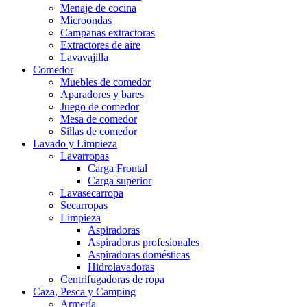
Menaje de cocina
Microondas
Campanas extractoras
Extractores de aire
Lavavajilla
Comedor
Muebles de comedor
Aparadores y bares
Juego de comedor
Mesa de comedor
Sillas de comedor
Lavado y Limpieza
Lavarropas
Carga Frontal
Carga superior
Lavasecarropa
Secarropas
Limpieza
Aspiradoras
Aspiradoras profesionales
Aspiradoras domésticas
Hidrolavadoras
Centrifugadoras de ropa
Caza, Pesca y Camping
Armería