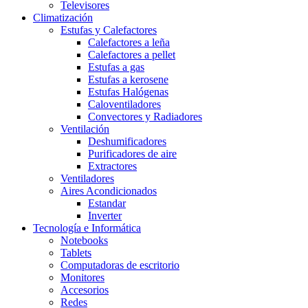
Televisores
Climatización
Estufas y Calefactores
Calefactores a leña
Calefactores a pellet
Estufas a gas
Estufas a kerosene
Estufas Halógenas
Caloventiladores
Convectores y Radiadores
Ventilación
Deshumificadores
Purificadores de aire
Extractores
Ventiladores
Aires Acondicionados
Estandar
Inverter
Tecnología e Informática
Notebooks
Tablets
Computadoras de escritorio
Monitores
Accesorios
Redes