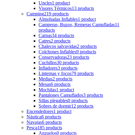
Uncles
1 product
Visores Térmicos
13 products
Camping
219 products
Almohadas Inflables
1 product
Camperas, Buzos, Remeras Camufladas
11
products
Carpas
34 products
Catres
2 products
Chalecos salvavidas
2 products
Colchones Inflables
9 products
Conservadoras
23 products
Cuchillos
30 products
Infladores
3 products
Linternas y focos
79 products
Medias
2 products
Mesas
6 products
Mochilas
1 product
Pantalones Camuflados
3 products
Sillas plegables
0 products
Sobres de dormir
12 products
Encendedores
1 product
Náutica
8 products
Navajas
6 products
Pesca
185 products
Anzuelos
0 products