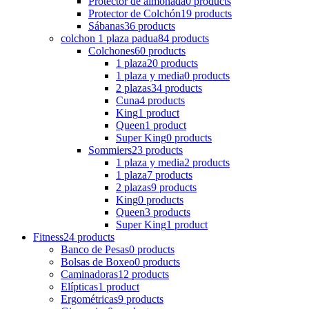
Protector de almohada
0 products
Protector de Colchón
19 products
Sábanas
36 products
colchon 1 plaza padua
84 products
Colchones
60 products
1 plaza
20 products
1 plaza y media
0 products
2 plazas
34 products
Cuna
4 products
King
1 product
Queen
1 product
Super King
0 products
Sommiers
23 products
1 plaza y media
2 products
1 plaza
7 products
2 plazas
9 products
King
0 products
Queen
3 products
Super King
1 product
Fitness
24 products
Banco de Pesas
0 products
Bolsas de Boxeo
0 products
Caminadoras
12 products
Elípticas
1 product
Ergométricas
9 products