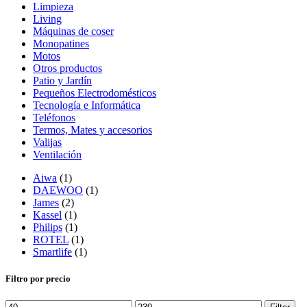
Limpieza
Living
Máquinas de coser
Monopatines
Motos
Otros productos
Patio y Jardín
Pequeños Electrodomésticos
Tecnología e Informática
Teléfonos
Termos, Mates y accesorios
Valijas
Ventilación
Aiwa
(1)
DAEWOO
(1)
James
(2)
Kassel
(1)
Philips
(1)
ROTEL
(1)
Smartlife
(1)
Filtro por precio