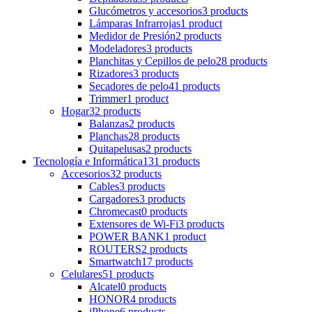
Glucómetros y accesorios
3 products
Lámparas Infrarrojas
1 product
Medidor de Presión
2 products
Modeladores
3 products
Planchitas y Cepillos de pelo
28 products
Rizadores
3 products
Secadores de pelo
41 products
Trimmer
1 product
Hogar
32 products
Balanzas
2 products
Planchas
28 products
Quitapelusas
2 products
Tecnología e Informática
131 products
Accesorios
32 products
Cables
3 products
Cargadores
3 products
Chromecast
0 products
Extensores de Wi-Fi
3 products
POWER BANK
1 product
ROUTERS
2 products
Smartwatch
17 products
Celulares
51 products
Alcatel
0 products
HONOR
4 products
iPhone
6 products