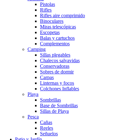
Pistolas
Rifles
Rifles aire comprimido
Binoculares
Miras telescópicas
Escopetas
Balas y cartuchos
Complementos
Camping
Sillas plegables
Chalecos salvavidas
Conservadoras
Sobres de dormir
Carpas
Linternas y focos
Colchones Inflables
Playa
Sombrillas
Base de Sombrillas
Sillas de Playa
Pesca
Cañas
Reeles
Señuelos
Patio y Jardín