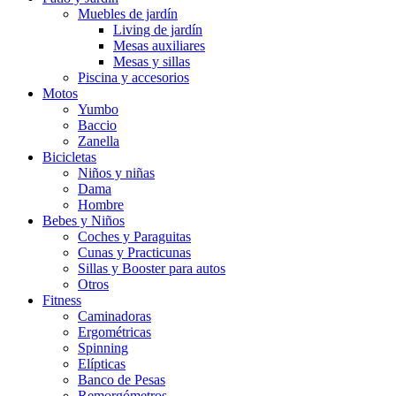
Muebles de jardín
Living de jardín
Mesas auxiliares
Mesas y sillas
Piscina y accesorios
Motos
Yumbo
Baccio
Zanella
Bicicletas
Niños y niñas
Dama
Hombre
Bebes y Niños
Coches y Paraguitas
Cunas y Practicunas
Sillas y Booster para autos
Otros
Fitness
Caminadoras
Ergométricas
Spinning
Elípticas
Banco de Pesas
Remorgómetros