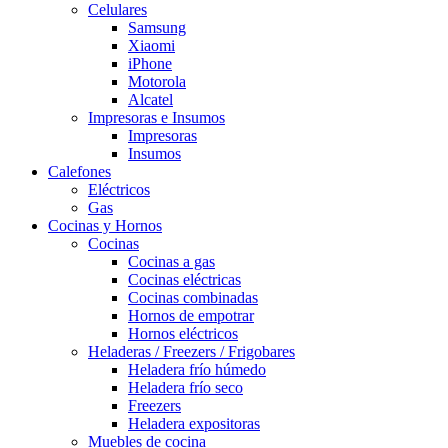
Celulares
Samsung
Xiaomi
iPhone
Motorola
Alcatel
Impresoras e Insumos
Impresoras
Insumos
Calefones
Eléctricos
Gas
Cocinas y Hornos
Cocinas
Cocinas a gas
Cocinas eléctricas
Cocinas combinadas
Hornos de empotrar
Hornos eléctricos
Heladeras / Freezers / Frigobares
Heladera frío húmedo
Heladera frío seco
Freezers
Heladera expositoras
Muebles de cocina