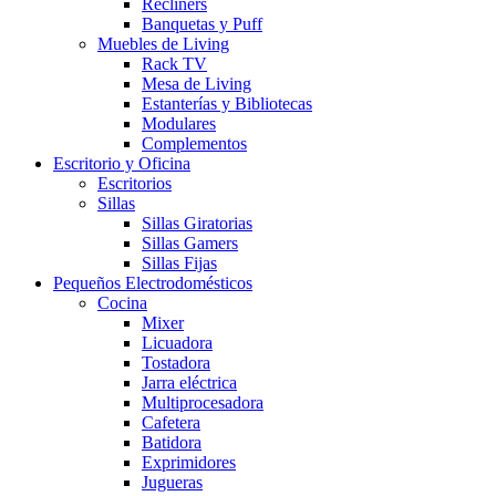
Recliners
Banquetas y Puff
Muebles de Living
Rack TV
Mesa de Living
Estanterías y Bibliotecas
Modulares
Complementos
Escritorio y Oficina
Escritorios
Sillas
Sillas Giratorias
Sillas Gamers
Sillas Fijas
Pequeños Electrodomésticos
Cocina
Mixer
Licuadora
Tostadora
Jarra eléctrica
Multiprocesadora
Cafetera
Batidora
Exprimidores
Jugueras