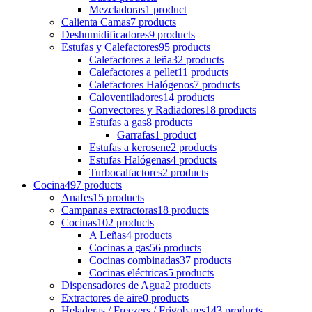
Mezcladoras
1 product
Calienta Camas
7 products
Deshumidificadores
9 products
Estufas y Calefactores
95 products
Calefactores a leña
32 products
Calefactores a pellet
11 products
Calefactores Halógenos
7 products
Caloventiladores
14 products
Convectores y Radiadores
18 products
Estufas a gas
8 products
Garrafas
1 product
Estufas a kerosene
2 products
Estufas Halógenas
4 products
Turbocalfactores
2 products
Cocina
497 products
Anafes
15 products
Campanas extractoras
18 products
Cocinas
102 products
A Leñas
4 products
Cocinas a gas
56 products
Cocinas combinadas
37 products
Cocinas eléctricas
5 products
Dispensadores de Agua
2 products
Extractores de aire
0 products
Heladeras / Freezers / Frigobares
143 products