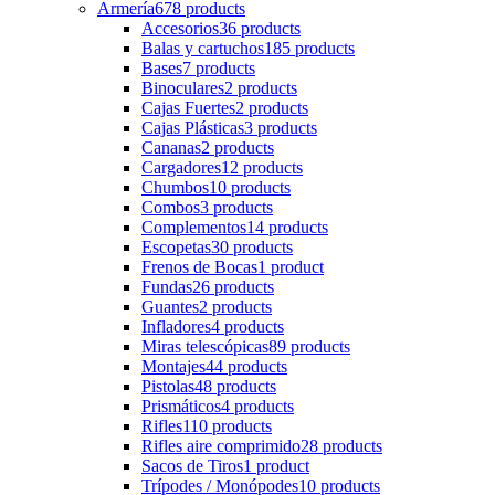
Armería
678 products
Accesorios
36 products
Balas y cartuchos
185 products
Bases
7 products
Binoculares
2 products
Cajas Fuertes
2 products
Cajas Plásticas
3 products
Cananas
2 products
Cargadores
12 products
Chumbos
10 products
Combos
3 products
Complementos
14 products
Escopetas
30 products
Frenos de Bocas
1 product
Fundas
26 products
Guantes
2 products
Infladores
4 products
Miras telescópicas
89 products
Montajes
44 products
Pistolas
48 products
Prismáticos
4 products
Rifles
110 products
Rifles aire comprimido
28 products
Sacos de Tiros
1 product
Trípodes / Monópodes
10 products