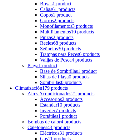
Boyas
1 product
Cañas
61 products
Copos
1 product
Gorros
2 products
Monofilamentos
3 products
Multifilamentos
10 products
Pinzas
2 products
Reeles
68 products
Señuelos
30 products
Trampas para Peces
6 products
Valijas de Pesca
4 products
Playa
1 product
Base de Sombrillas
1 product
Sillas de Playa
0 products
Sombrillas
0 products
Climatización
179 products
Aires Acondicionados
21 products
Accesorios
2 products
Estandar
10 products
Inverter
7 products
Portátiles
1 product
Bombas de calor
4 products
Calefones
43 products
Eléctricos
31 products
Gas
11 products