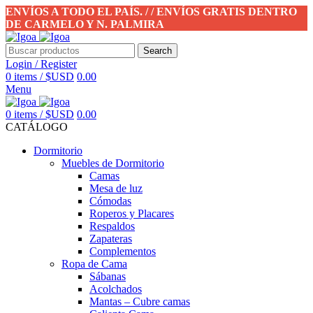
ENVÍOS A TODO EL PAÍS. / / ENVÍOS GRATIS DENTRO
DE CARMELO Y N. PALMIRA
Search
Login / Register
0
items
/
$USD
0.00
Menu
0
items
/
$USD
0.00
CATÁLOGO
Dormitorio
Muebles de Dormitorio
Camas
Mesa de luz
Cómodas
Roperos y Placares
Respaldos
Zapateras
Complementos
Ropa de Cama
Sábanas
Acolchados
Mantas – Cubre camas