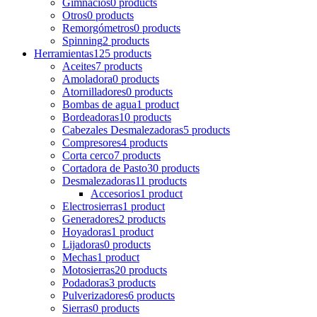
Gimnacios
0 products
Otros
0 products
Remorgómetros
0 products
Spinning
2 products
Herramientas
125 products
Aceites
7 products
Amoladora
0 products
Atornilladores
0 products
Bombas de agua
1 product
Bordeadoras
10 products
Cabezales Desmalezadoras
5 products
Compresores
4 products
Corta cerco
7 products
Cortadora de Pasto
30 products
Desmalezadoras
11 products
Accesorios
1 product
Electrosierras
1 product
Generadores
2 products
Hoyadoras
1 product
Lijadoras
0 products
Mechas
1 product
Motosierras
20 products
Podadoras
3 products
Pulverizadores
6 products
Sierras
0 products