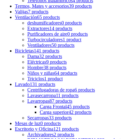
Teléfonos inalámbricos
4 products
Termos, Mates y accesorios
39 products
Valijas
7 products
Ventilación
65 products
deshumificadores
0 products
Extractores
14 products
Purificadores de aire
0 products
Turbocirculadores
1 product
Ventiladores
50 products
Bicicletas
141 products
Dama
32 products
Eléctricas
9 products
Hombre
38 products
Niños y niñas
64 products
Triciclos
1 product
Lavado
131 products
Centrifugadoras de ropa
6 products
Lavasecarropa
11 products
Lavarropas
87 products
Carga Frontal
45 products
Carga superior
42 products
Secarropas
33 products
Mesas de luz
0 products
Escritorio y Oficina
121 products
Archivadores
2 products