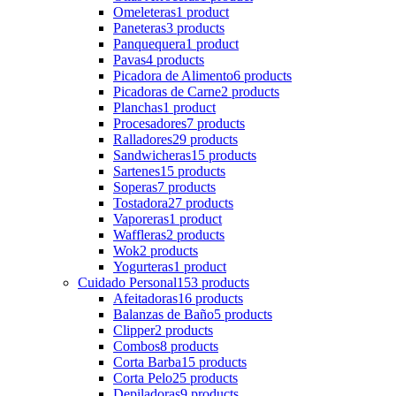
Omeleteras
1 product
Paneteras
3 products
Panquequera
1 product
Pavas
4 products
Picadora de Alimento
6 products
Picadoras de Carne
2 products
Planchas
1 product
Procesadores
7 products
Ralladores
29 products
Sandwicheras
15 products
Sartenes
15 products
Soperas
7 products
Tostadora
27 products
Vaporeras
1 product
Waffleras
2 products
Wok
2 products
Yogurteras
1 product
Cuidado Personal
153 products
Afeitadoras
16 products
Balanzas de Baño
5 products
Clipper
2 products
Combos
8 products
Corta Barba
15 products
Corta Pelo
25 products
Depiladoras
9 products