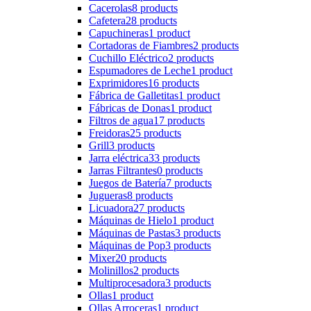
Cacerolas
8 products
Cafetera
28 products
Capuchineras
1 product
Cortadoras de Fiambres
2 products
Cuchillo Eléctrico
2 products
Espumadores de Leche
1 product
Exprimidores
16 products
Fábrica de Galletitas
1 product
Fábricas de Donas
1 product
Filtros de agua
17 products
Freidoras
25 products
Grill
3 products
Jarra eléctrica
33 products
Jarras Filtrantes
0 products
Juegos de Batería
7 products
Jugueras
8 products
Licuadora
27 products
Máquinas de Hielo
1 product
Máquinas de Pastas
3 products
Máquinas de Pop
3 products
Mixer
20 products
Molinillos
2 products
Multiprocesadora
3 products
Ollas
1 product
Ollas Arroceras
1 product