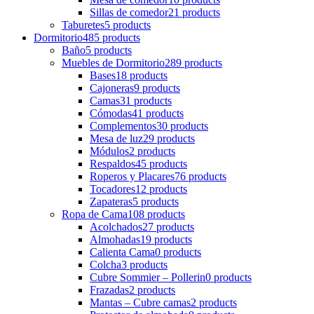
Sillas de comedor
21 products
Taburetes
5 products
Dormitorio
485 products
Baño
5 products
Muebles de Dormitorio
289 products
Bases
18 products
Cajoneras
9 products
Camas
31 products
Cómodas
41 products
Complementos
30 products
Mesa de luz
29 products
Módulos
2 products
Respaldos
45 products
Roperos y Placares
76 products
Tocadores
12 products
Zapateras
5 products
Ropa de Cama
108 products
Acolchados
27 products
Almohadas
19 products
Calienta Cama
0 products
Colcha
3 products
Cubre Sommier – Pollerin
0 products
Frazadas
2 products
Mantas – Cubre camas
2 products