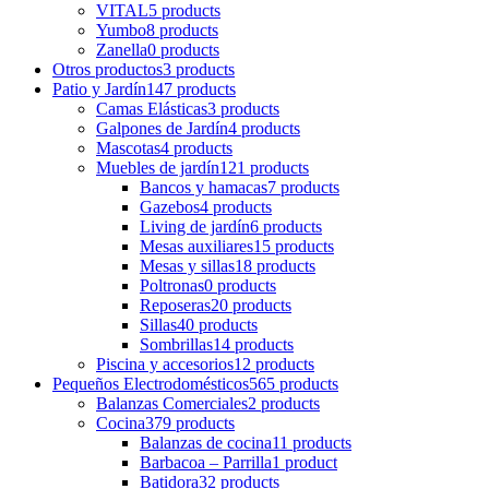
VITAL
5 products
Yumbo
8 products
Zanella
0 products
Otros productos
3 products
Patio y Jardín
147 products
Camas Elásticas
3 products
Galpones de Jardín
4 products
Mascotas
4 products
Muebles de jardín
121 products
Bancos y hamacas
7 products
Gazebos
4 products
Living de jardín
6 products
Mesas auxiliares
15 products
Mesas y sillas
18 products
Poltronas
0 products
Reposeras
20 products
Sillas
40 products
Sombrillas
14 products
Piscina y accesorios
12 products
Pequeños Electrodomésticos
565 products
Balanzas Comerciales
2 products
Cocina
379 products
Balanzas de cocina
11 products
Barbacoa – Parrilla
1 product
Batidora
32 products