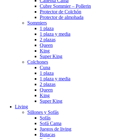
Calienta Cama
Cubre Sommier – Pollerin
Protector de Colchón
Protector de almohada
Sommiers
1 plaza
1 plaza y media
2 plazas
Queen
King
Super King
Colchones
Cuna
1 plaza
1 plaza y media
2 plazas
Queen
King
Super King
Living
Sillones y Sofás
Sofás
Sofá Cama
Juegos de living
Butacas