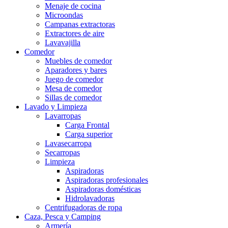
Menaje de cocina
Microondas
Campanas extractoras
Extractores de aire
Lavavajilla
Comedor
Muebles de comedor
Aparadores y bares
Juego de comedor
Mesa de comedor
Sillas de comedor
Lavado y Limpieza
Lavarropas
Carga Frontal
Carga superior
Lavasecarropa
Secarropas
Limpieza
Aspiradoras
Aspiradoras profesionales
Aspiradoras domésticas
Hidrolavadoras
Centrifugadoras de ropa
Caza, Pesca y Camping
Armería