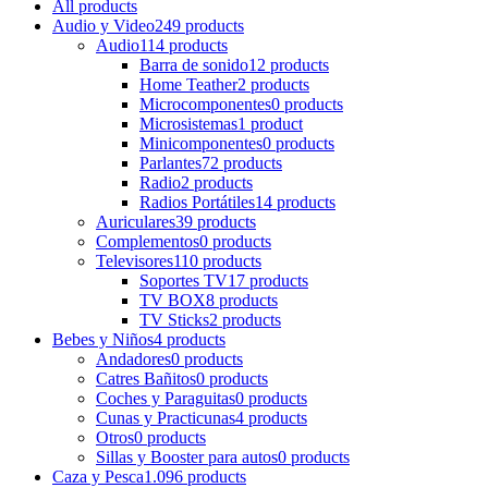
All
products
Audio y Video
249 products
Audio
114 products
Barra de sonido
12 products
Home Teather
2 products
Microcomponentes
0 products
Microsistemas
1 product
Minicomponentes
0 products
Parlantes
72 products
Radio
2 products
Radios Portátiles
14 products
Auriculares
39 products
Complementos
0 products
Televisores
110 products
Soportes TV
17 products
TV BOX
8 products
TV Sticks
2 products
Bebes y Niños
4 products
Andadores
0 products
Catres Bañitos
0 products
Coches y Paraguitas
0 products
Cunas y Practicunas
4 products
Otros
0 products
Sillas y Booster para autos
0 products
Caza y Pesca
1.096 products