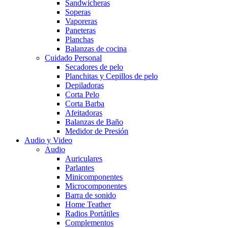
Sandwicheras
Soperas
Vaporeras
Paneteras
Planchas
Balanzas de cocina
Cuidado Personal
Secadores de pelo
Planchitas y Cepillos de pelo
Depiladoras
Corta Pelo
Corta Barba
Afeitadoras
Balanzas de Baño
Medidor de Presión
Audio y Video
Audio
Auriculares
Parlantes
Minicomponentes
Microcomponentes
Barra de sonido
Home Teather
Radios Portátiles
Complementos