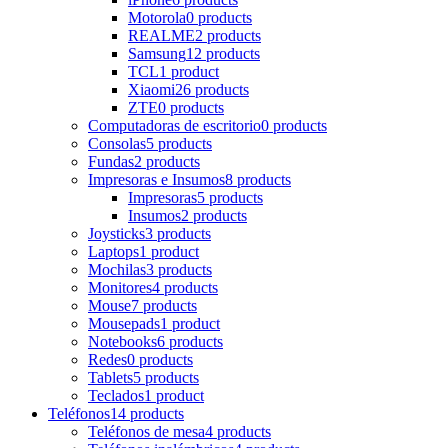
Motorola
0 products
REALME
2 products
Samsung
12 products
TCL
1 product
Xiaomi
26 products
ZTE
0 products
Computadoras de escritorio
0 products
Consolas
5 products
Fundas
2 products
Impresoras e Insumos
8 products
Impresoras
5 products
Insumos
2 products
Joysticks
3 products
Laptops
1 product
Mochilas
3 products
Monitores
4 products
Mouse
7 products
Mousepads
1 product
Notebooks
6 products
Redes
0 products
Tablets
5 products
Teclados
1 product
Teléfonos
14 products
Teléfonos de mesa
4 products