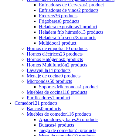
Enfriadoras de Cervezas
1 product
Enfriadoras de vinos
2 products
Freezers
36 products
Frigobares
8 products
Heladera expositoras
1 product
Heladera frío húmedo
13 products
Heladera frío seco
78 products
Multidoor
1 product
Hornos de empotrar
10 products
Hornos eléctricos
23 products
Hornos Halógenos
0 products
Hornos Multifunción
2 products
Lavavajilla
14 products
Menaje de cocina
0 products
Microondas
50 products
Soportes Microondas
1 product
Muebles de cocina
118 products
Purificadores
1 product
Comedor
121 products
Bancos
0 products
Muebles de comedor
116 products
Aparadores y bares
26 products
Butacas
4 products
Juego de comedor
55 products
Mesa de comedor
10 products