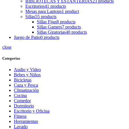
BIBLIOTECAS Y ESTANTERIAS
23 products
Escritorios
41 products
Mesas para Laptops
1 product
Sillas
55 products
Sillas Fijas
8 products
Sillas Gamers
7 products
Sillas Giratorias
40 products
Juego de Patio
0 products
close
Categorias
Audio y Video
Bebes y Niños
Bicicletas
Caza y Pesca
Climatización
Cocina
Comedor
Dormitorio
Escritorio y Oficina
Fitness
Herramientas
Lavado