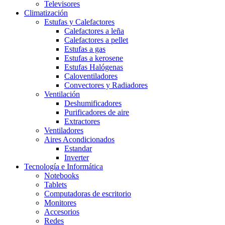
Televisores
Climatización
Estufas y Calefactores
Calefactores a leña
Calefactores a pellet
Estufas a gas
Estufas a kerosene
Estufas Halógenas
Caloventiladores
Convectores y Radiadores
Ventilación
Deshumificadores
Purificadores de aire
Extractores
Ventiladores
Aires Acondicionados
Estandar
Inverter
Tecnología e Informática
Notebooks
Tablets
Computadoras de escritorio
Monitores
Accesorios
Redes