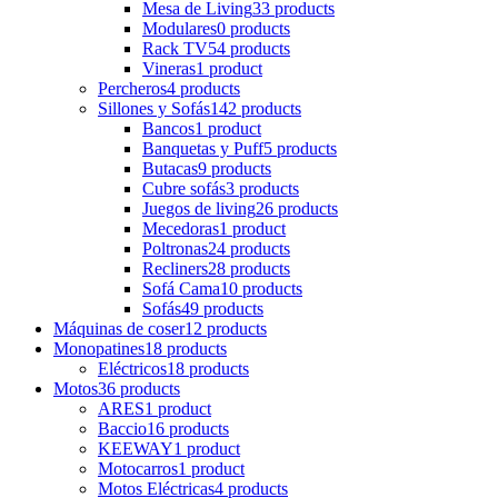
Mesa de Living
33 products
Modulares
0 products
Rack TV
54 products
Vineras
1 product
Percheros
4 products
Sillones y Sofás
142 products
Bancos
1 product
Banquetas y Puff
5 products
Butacas
9 products
Cubre sofás
3 products
Juegos de living
26 products
Mecedoras
1 product
Poltronas
24 products
Recliners
28 products
Sofá Cama
10 products
Sofás
49 products
Máquinas de coser
12 products
Monopatines
18 products
Eléctricos
18 products
Motos
36 products
ARES
1 product
Baccio
16 products
KEEWAY
1 product
Motocarros
1 product
Motos Eléctricas
4 products