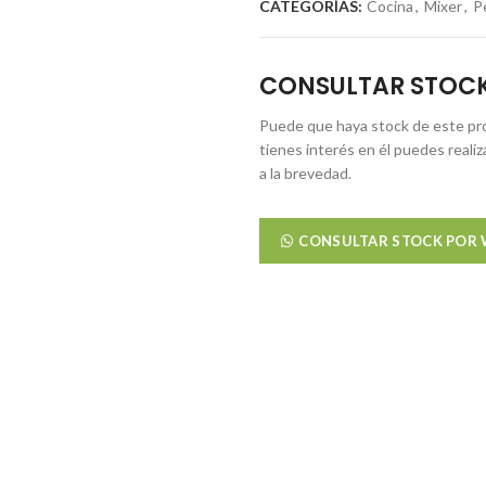
CATEGORÍAS:
Cocina
,
Mixer
,
P
CONSULTAR STOC
Puede que haya stock de este pro
tienes interés en él puedes reali
a la brevedad.
CONSULTAR STOCK POR