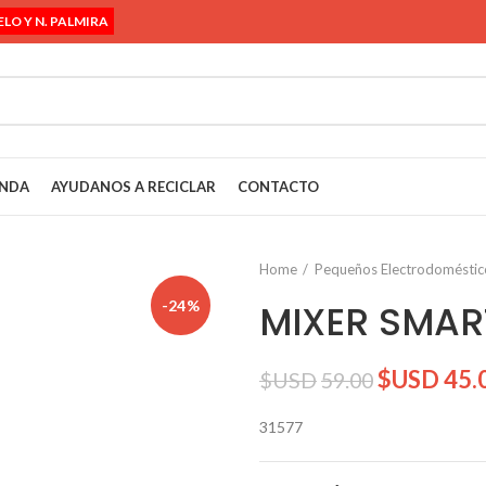
ELO Y N. PALMIRA
ENDA
AYUDANOS A RECICLAR
CONTACTO
Home
Pequeños Electrodoméstic
-24%
MIXER SMART
$USD
45.
$USD
59.00
31577