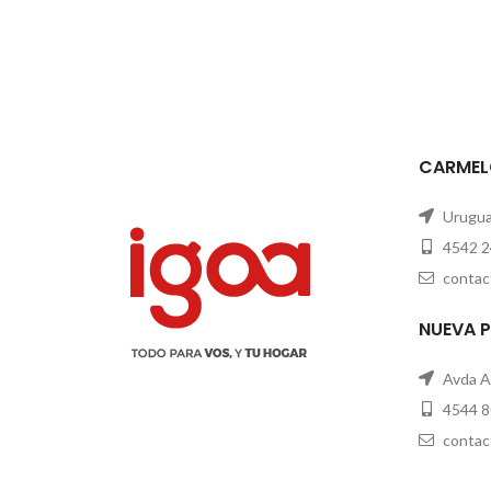
CARMEL
Uruguay
4542 2
contac
NUEVA 
Avda A
4544 8
contac