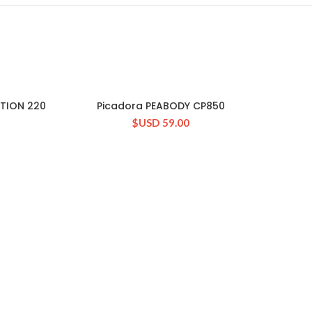
TION 220
Picadora PEABODY CP850
CONSULTAR STOCK
$USD
59.00
Bati