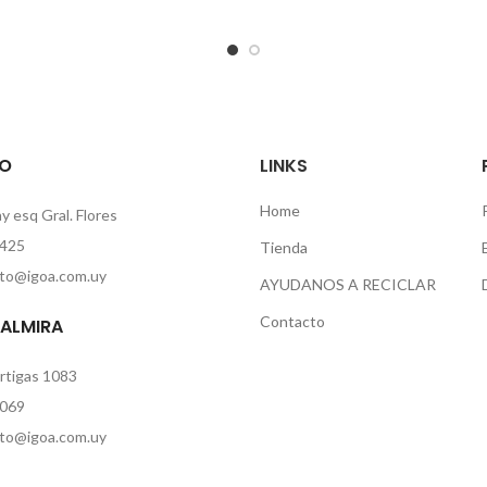
O
LINKS
Home
 esq Gral. Flores
425
Tienda
to@igoa.com.uy
AYUDANOS A RECICLAR
Contacto
PALMIRA
rtigas 1083
069
to@igoa.com.uy