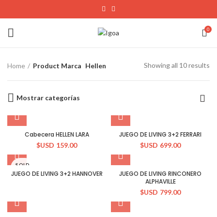
0
Showing all 10 results
Home
Product Marca
Hellen
Mostrar categorías
Cabecera HELLEN LARA
JUEGO DE LIVING 3+2 FERRARI
$USD
159.00
$USD
699.00
SOLD
OUT
JUEGO DE LIVING 3+2 HANNOVER
JUEGO DE LIVING RINCONERO
ALPHAVILLE
$USD
799.00