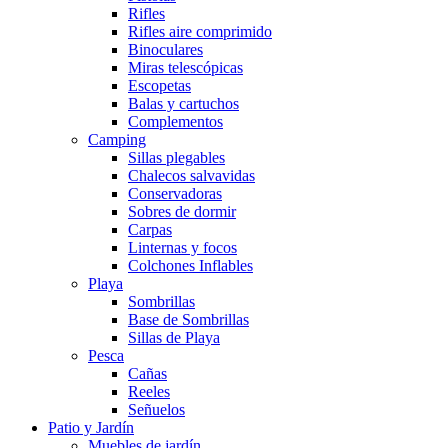
Rifles
Rifles aire comprimido
Binoculares
Miras telescópicas
Escopetas
Balas y cartuchos
Complementos
Camping
Sillas plegables
Chalecos salvavidas
Conservadoras
Sobres de dormir
Carpas
Linternas y focos
Colchones Inflables
Playa
Sombrillas
Base de Sombrillas
Sillas de Playa
Pesca
Cañas
Reeles
Señuelos
Patio y Jardín
Muebles de jardín