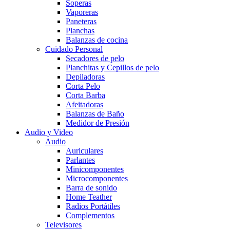
Soperas
Vaporeras
Paneteras
Planchas
Balanzas de cocina
Cuidado Personal
Secadores de pelo
Planchitas y Cepillos de pelo
Depiladoras
Corta Pelo
Corta Barba
Afeitadoras
Balanzas de Baño
Medidor de Presión
Audio y Video
Audio
Auriculares
Parlantes
Minicomponentes
Microcomponentes
Barra de sonido
Home Teather
Radios Portátiles
Complementos
Televisores