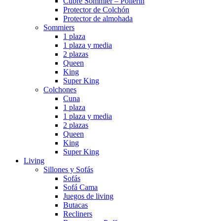
Cubre Sommier – Pollerin
Protector de Colchón
Protector de almohada
Sommiers
1 plaza
1 plaza y media
2 plazas
Queen
King
Super King
Colchones
Cuna
1 plaza
1 plaza y media
2 plazas
Queen
King
Super King
Living
Sillones y Sofás
Sofás
Sofá Cama
Juegos de living
Butacas
Recliners