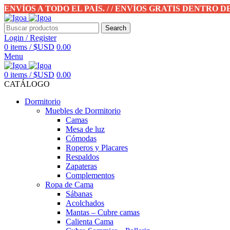
ENVÍOS A TODO EL PAÍS. / / ENVÍOS GRATIS DENTRO 
Search
Login / Register
0
items
/
$USD
0.00
Menu
0
items
/
$USD
0.00
CATÁLOGO
Dormitorio
Muebles de Dormitorio
Camas
Mesa de luz
Cómodas
Roperos y Placares
Respaldos
Zapateras
Complementos
Ropa de Cama
Sábanas
Acolchados
Mantas – Cubre camas
Calienta Cama