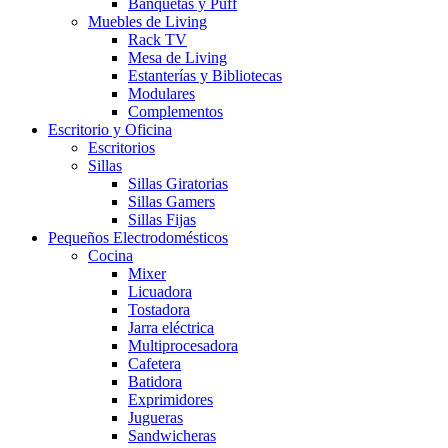
Banquetas y Puff
Muebles de Living
Rack TV
Mesa de Living
Estanterías y Bibliotecas
Modulares
Complementos
Escritorio y Oficina
Escritorios
Sillas
Sillas Giratorias
Sillas Gamers
Sillas Fijas
Pequeños Electrodomésticos
Cocina
Mixer
Licuadora
Tostadora
Jarra eléctrica
Multiprocesadora
Cafetera
Batidora
Exprimidores
Jugueras
Sandwicheras