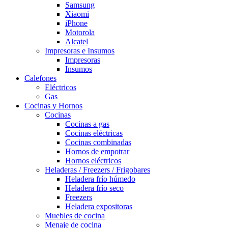
Samsung
Xiaomi
iPhone
Motorola
Alcatel
Impresoras e Insumos
Impresoras
Insumos
Calefones
Eléctricos
Gas
Cocinas y Hornos
Cocinas
Cocinas a gas
Cocinas eléctricas
Cocinas combinadas
Hornos de empotrar
Hornos eléctricos
Heladeras / Freezers / Frigobares
Heladera frío húmedo
Heladera frío seco
Freezers
Heladera expositoras
Muebles de cocina
Menaje de cocina