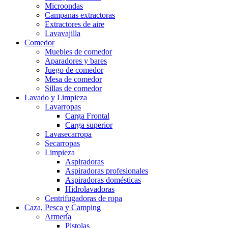
Microondas
Campanas extractoras
Extractores de aire
Lavavajilla
Comedor
Muebles de comedor
Aparadores y bares
Juego de comedor
Mesa de comedor
Sillas de comedor
Lavado y Limpieza
Lavarropas
Carga Frontal
Carga superior
Lavasecarropa
Secarropas
Limpieza
Aspiradoras
Aspiradoras profesionales
Aspiradoras domésticas
Hidrolavadoras
Centrifugadoras de ropa
Caza, Pesca y Camping
Armería
Pistolas