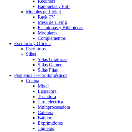
Recliners
Banquetas y Puff
Muebles de Living
Rack TV
Mesa de Living
Estanterías y Bibliotecas
Modulares
Complementos
Escritorio y Oficina
Escritorios
Sillas
Sillas Giratorias
Sillas Gamers
Sillas Fijas
Pequeños Electrodomésticos
Cocina
Mixer
Licuadora
Tostadora
Jarra eléctrica
Multiprocesadora
Cafetera
Batidora
Exprimidores
Jugueras