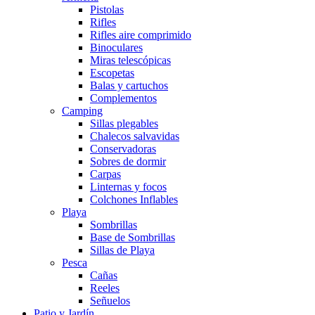
Pistolas
Rifles
Rifles aire comprimido
Binoculares
Miras telescópicas
Escopetas
Balas y cartuchos
Complementos
Camping
Sillas plegables
Chalecos salvavidas
Conservadoras
Sobres de dormir
Carpas
Linternas y focos
Colchones Inflables
Playa
Sombrillas
Base de Sombrillas
Sillas de Playa
Pesca
Cañas
Reeles
Señuelos
Patio y Jardín