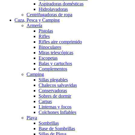
Aspiradoras domésticas
Hidrolavadoras
Centrifugadoras de ropa
Caza, Pesca y Camping
Armería
Pistolas
Rifles
Rifles aire comprimido
Binoculares
Miras telescópicas
Escopetas
Balas y cartuchos
Complementos
Camping
Sillas plegables
Chalecos salvavidas
Conservadoras
Sobres de dormir
Carpas
Linternas y focos
Colchones Inflables
Playa
Sombrillas
Base de Sombrillas
Sillas de Playa