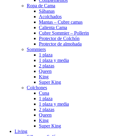
Complementos
Ropa de Cama
Sábanas
Acolchados
Mantas – Cubre camas
Calienta Cama
Cubre Sommier – Pollerin
Protector de Colchón
Protector de almohada
Sommiers
1 plaza
1 plaza y media
2 plazas
Queen
King
Super King
Colchones
Cuna
1 plaza
1 plaza y media
2 plazas
Queen
King
Super King
Living