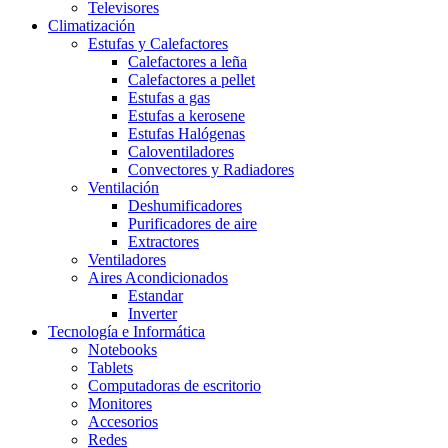
Televisores
Climatización
Estufas y Calefactores
Calefactores a leña
Calefactores a pellet
Estufas a gas
Estufas a kerosene
Estufas Halógenas
Caloventiladores
Convectores y Radiadores
Ventilación
Deshumificadores
Purificadores de aire
Extractores
Ventiladores
Aires Acondicionados
Estandar
Inverter
Tecnología e Informática
Notebooks
Tablets
Computadoras de escritorio
Monitores
Accesorios
Redes