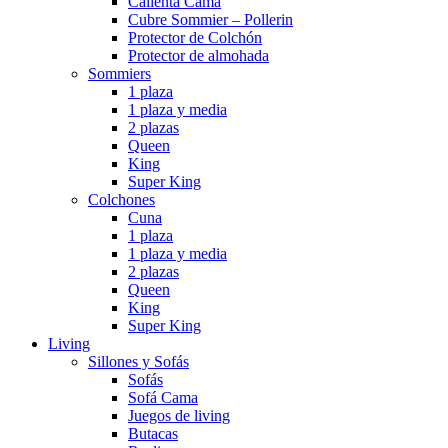
Calienta Cama
Cubre Sommier – Pollerin
Protector de Colchón
Protector de almohada
Sommiers
1 plaza
1 plaza y media
2 plazas
Queen
King
Super King
Colchones
Cuna
1 plaza
1 plaza y media
2 plazas
Queen
King
Super King
Living
Sillones y Sofás
Sofás
Sofá Cama
Juegos de living
Butacas