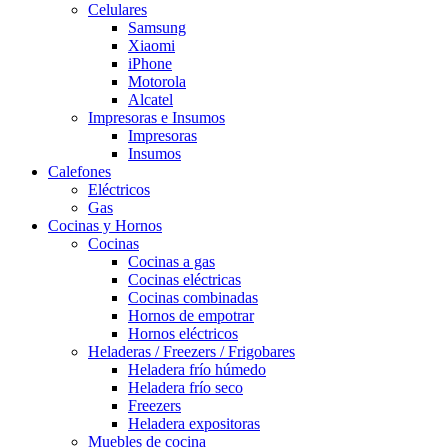
Celulares
Samsung
Xiaomi
iPhone
Motorola
Alcatel
Impresoras e Insumos
Impresoras
Insumos
Calefones
Eléctricos
Gas
Cocinas y Hornos
Cocinas
Cocinas a gas
Cocinas eléctricas
Cocinas combinadas
Hornos de empotrar
Hornos eléctricos
Heladeras / Freezers / Frigobares
Heladera frío húmedo
Heladera frío seco
Freezers
Heladera expositoras
Muebles de cocina