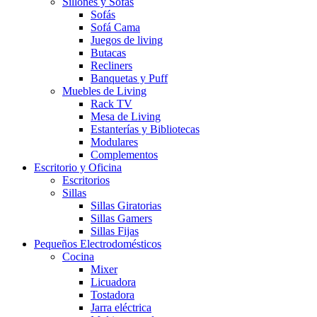
Sillones y Sofás
Sofás
Sofá Cama
Juegos de living
Butacas
Recliners
Banquetas y Puff
Muebles de Living
Rack TV
Mesa de Living
Estanterías y Bibliotecas
Modulares
Complementos
Escritorio y Oficina
Escritorios
Sillas
Sillas Giratorias
Sillas Gamers
Sillas Fijas
Pequeños Electrodomésticos
Cocina
Mixer
Licuadora
Tostadora
Jarra eléctrica