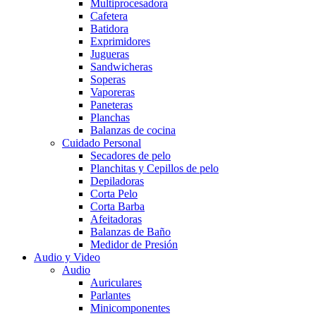
Multiprocesadora
Cafetera
Batidora
Exprimidores
Jugueras
Sandwicheras
Soperas
Vaporeras
Paneteras
Planchas
Balanzas de cocina
Cuidado Personal
Secadores de pelo
Planchitas y Cepillos de pelo
Depiladoras
Corta Pelo
Corta Barba
Afeitadoras
Balanzas de Baño
Medidor de Presión
Audio y Video
Audio
Auriculares
Parlantes
Minicomponentes