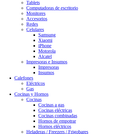
Tablets
Computadoras de escritorio
Monitores
Accesorios
Redes
Celulares
Samsung
Xiaomi
iPhone
Motorola
Alcatel
Impresoras e Insumos
Impresoras
Insumos
Calefones
Eléctricos
Gas
Cocinas y Hornos
Cocinas
Cocinas a gas
Cocinas eléctricas
Cocinas combinadas
Hornos de empotrar
Hornos eléctricos
Heladeras / Freezers / Frigobares