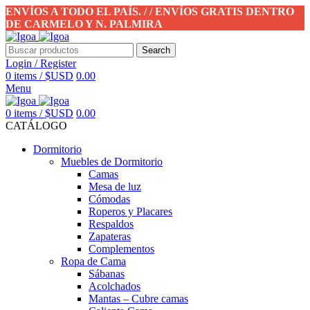
ENVÍOS A TODO EL PAÍS. / / ENVÍOS GRATIS DENTRO
DE CARMELO Y N. PALMIRA
Search
Login / Register
0
items
/
$USD
0.00
Menu
0
items
/
$USD
0.00
CATÁLOGO
Dormitorio
Muebles de Dormitorio
Camas
Mesa de luz
Cómodas
Roperos y Placares
Respaldos
Zapateras
Complementos
Ropa de Cama
Sábanas
Acolchados
Mantas – Cubre camas