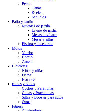
Pesca
Cañas
Reeles
Señuelos
Patio y Jardín
Muebles de jardín
Living de jardín
Mesas auxiliares
Mesas y sillas
Piscina y accesorios
Motos
Yumbo
Baccio
Zanella
Bicicletas
Niños y niñas
Dama
Hombre
Bebes y Niños
Coches y Paraguitas
Cunas y Practicunas
Sillas y Booster para autos
Otros
Fitness
Caminadoras