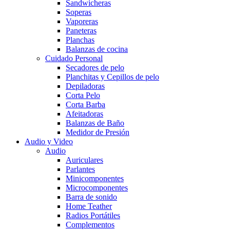
Sandwicheras
Soperas
Vaporeras
Paneteras
Planchas
Balanzas de cocina
Cuidado Personal
Secadores de pelo
Planchitas y Cepillos de pelo
Depiladoras
Corta Pelo
Corta Barba
Afeitadoras
Balanzas de Baño
Medidor de Presión
Audio y Video
Audio
Auriculares
Parlantes
Minicomponentes
Microcomponentes
Barra de sonido
Home Teather
Radios Portátiles
Complementos