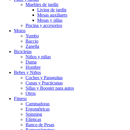
Muebles de jardín
Living de jardín
Mesas auxiliares
Mesas y sillas
Piscina y accesorios
Motos
Yumbo
Baccio
Zanella
Bicicletas
Niños y niñas
Dama
Hombre
Bebes y Niños
Coches y Paraguitas
Cunas y Practicunas
Sillas y Booster para autos
Otros
Fitness
Caminadoras
Ergométricas
Spinning
Elípticas
Banco de Pesas
Remorgómetros