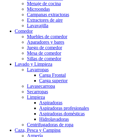
Menaje de cocina
Microondas
Campanas extractoras
Extractores de aire
Lavavajilla
Comedor
Muebles de comedor
Aparadores y bares
Juego de comedor
Mesa de comedor
Sillas de comedor
Lavado y Limpieza
Lavarropas
Carga Frontal
Carga superior
Lavasecarropa
Secarropas
Limpieza
Aspiradoras
Aspiradoras profesionales
Aspiradoras domésticas
Hidrolavadoras
Centrifugadoras de ropa
Caza, Pesca y Camping
Armería