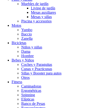
Muebles de jardín
Living de jardín
Mesas auxiliares
Mesas y sillas
Piscina y accesorios
Motos
Yumbo
Baccio
Zanella
Bicicletas
Niños y niñas
Dama
Hombre
Bebes y Niños
Coches y Paraguitas
Cunas y Practicunas
Sillas y Booster para autos
Otros
Fitness
Caminadoras
Ergométricas
Spinning
Elípticas
Banco de Pesas
Remorgómetros