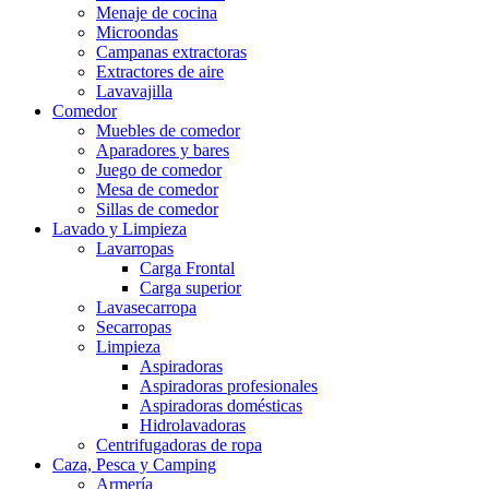
Menaje de cocina
Microondas
Campanas extractoras
Extractores de aire
Lavavajilla
Comedor
Muebles de comedor
Aparadores y bares
Juego de comedor
Mesa de comedor
Sillas de comedor
Lavado y Limpieza
Lavarropas
Carga Frontal
Carga superior
Lavasecarropa
Secarropas
Limpieza
Aspiradoras
Aspiradoras profesionales
Aspiradoras domésticas
Hidrolavadoras
Centrifugadoras de ropa
Caza, Pesca y Camping
Armería