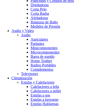
Planchitas y Cepillos de pelo
Depiladoras
Corta Pelo
Corta Barba
Afeitadoras
Balanzas de Baño
Medidor de Presión
Audio y Video
Audio
Auriculares
Parlantes
Minicomponentes
Microcomponentes
Barra de sonido
Home Teather
Radios Portátiles
Complementos
Televisores
Climatización
Estufas y Calefactores
Calefactores a leña
Calefactores a pellet
Estufas a gas
Estufas a kerosene
Estufas Halógenas