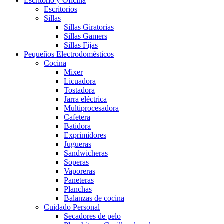
Escritorio y Oficina
Escritorios
Sillas
Sillas Giratorias
Sillas Gamers
Sillas Fijas
Pequeños Electrodomésticos
Cocina
Mixer
Licuadora
Tostadora
Jarra eléctrica
Multiprocesadora
Cafetera
Batidora
Exprimidores
Jugueras
Sandwicheras
Soperas
Vaporeras
Paneteras
Planchas
Balanzas de cocina
Cuidado Personal
Secadores de pelo