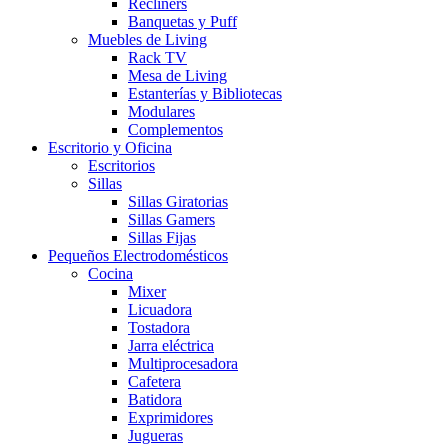
Recliners
Banquetas y Puff
Muebles de Living
Rack TV
Mesa de Living
Estanterías y Bibliotecas
Modulares
Complementos
Escritorio y Oficina
Escritorios
Sillas
Sillas Giratorias
Sillas Gamers
Sillas Fijas
Pequeños Electrodomésticos
Cocina
Mixer
Licuadora
Tostadora
Jarra eléctrica
Multiprocesadora
Cafetera
Batidora
Exprimidores
Jugueras