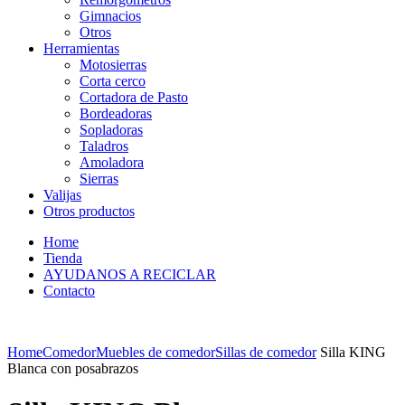
Gimnacios
Otros
Herramientas
Motosierras
Corta cerco
Cortadora de Pasto
Bordeadoras
Sopladoras
Taladros
Amoladora
Sierras
Valijas
Otros productos
Home
Tienda
AYUDANOS A RECICLAR
Contacto
Home
Comedor
Muebles de comedor
Sillas de comedor
Silla KING
Blanca con posabrazos