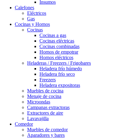
Insumos
Calefones
Eléctricos
Gas
Cocinas y Hornos
Cocinas
Cocinas a gas
Cocinas eléctricas
Cocinas combinadas
Hornos de empotrar
Hornos eléctricos
Heladeras / Freezers / Frigobares
Heladera frío húmedo
Heladera frío seco
Freezers
Heladera expositoras
Muebles de cocina
Menaje de cocina
Microondas
Campanas extractoras
Extractores de aire
Lavavajilla
Comedor
Muebles de comedor
Aparadores y bares