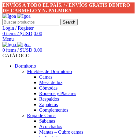
ENVÍOS A TODO EL PAÍS. / / ENVÍOS GRATIS DENTRO
DE CARMELO Y N. PALMIRA
Search
Login / Register
0
items
/
$USD
0.00
Menu
0
items
/
$USD
0.00
CATÁLOGO
Dormitorio
Muebles de Dormitorio
Camas
Mesa de luz
Cómodas
Roperos y Placares
Respaldos
Zapateras
Complementos
Ropa de Cama
Sábanas
Acolchados
Mantas – Cubre camas