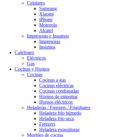
Celulares
Samsung
Xiaomi
iPhone
Motorola
Alcatel
Impresoras e Insumos
Impresoras
Insumos
Calefones
Eléctricos
Gas
Cocinas y Hornos
Cocinas
Cocinas a gas
Cocinas eléctricas
Cocinas combinadas
Hornos de empotrar
Hornos eléctricos
Heladeras / Freezers / Frigobares
Heladera frío húmedo
Heladera frío seco
Freezers
Heladera expositoras
Muebles de cocina