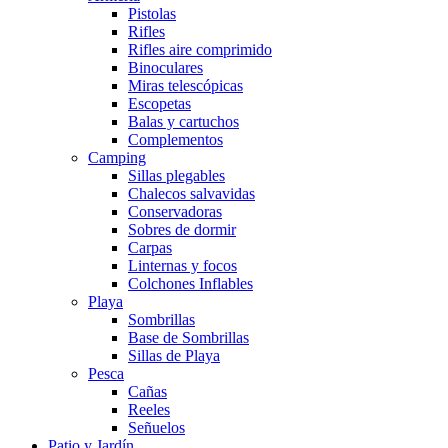
Pistolas
Rifles
Rifles aire comprimido
Binoculares
Miras telescópicas
Escopetas
Balas y cartuchos
Complementos
Camping
Sillas plegables
Chalecos salvavidas
Conservadoras
Sobres de dormir
Carpas
Linternas y focos
Colchones Inflables
Playa
Sombrillas
Base de Sombrillas
Sillas de Playa
Pesca
Cañas
Reeles
Señuelos
Patio y Jardín