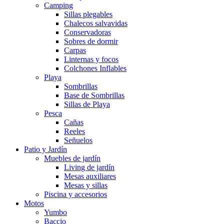
Camping
Sillas plegables
Chalecos salvavidas
Conservadoras
Sobres de dormir
Carpas
Linternas y focos
Colchones Inflables
Playa
Sombrillas
Base de Sombrillas
Sillas de Playa
Pesca
Cañas
Reeles
Señuelos
Patio y Jardín
Muebles de jardín
Living de jardín
Mesas auxiliares
Mesas y sillas
Piscina y accesorios
Motos
Yumbo
Baccio