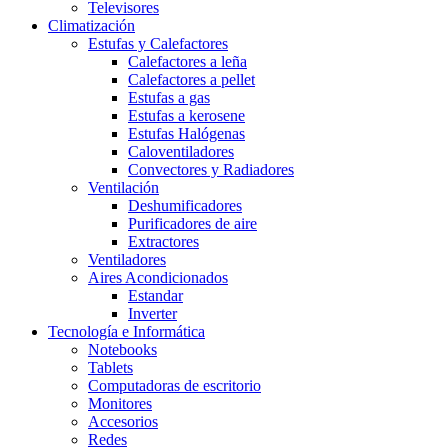
Televisores
Climatización
Estufas y Calefactores
Calefactores a leña
Calefactores a pellet
Estufas a gas
Estufas a kerosene
Estufas Halógenas
Caloventiladores
Convectores y Radiadores
Ventilación
Deshumificadores
Purificadores de aire
Extractores
Ventiladores
Aires Acondicionados
Estandar
Inverter
Tecnología e Informática
Notebooks
Tablets
Computadoras de escritorio
Monitores
Accesorios
Redes