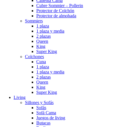
Calienta Cama
Cubre Sommier – Pollerin
Protector de Colchón
Protector de almohada
Sommiers
1 plaza
1 plaza y media
2 plazas
Queen
King
Super King
Colchones
Cuna
1 plaza
1 plaza y media
2 plazas
Queen
King
Super King
Living
Sillones y Sofás
Sofás
Sofá Cama
Juegos de living
Butacas