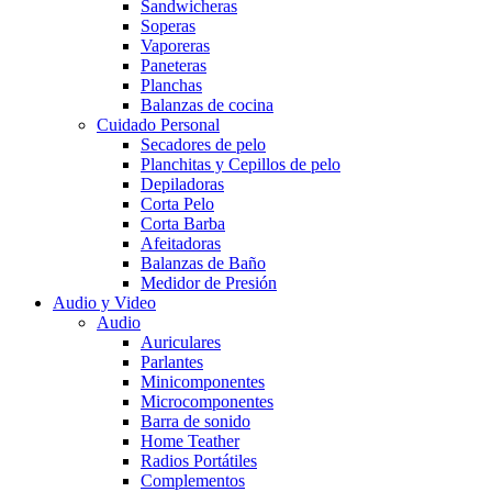
Sandwicheras
Soperas
Vaporeras
Paneteras
Planchas
Balanzas de cocina
Cuidado Personal
Secadores de pelo
Planchitas y Cepillos de pelo
Depiladoras
Corta Pelo
Corta Barba
Afeitadoras
Balanzas de Baño
Medidor de Presión
Audio y Video
Audio
Auriculares
Parlantes
Minicomponentes
Microcomponentes
Barra de sonido
Home Teather
Radios Portátiles
Complementos