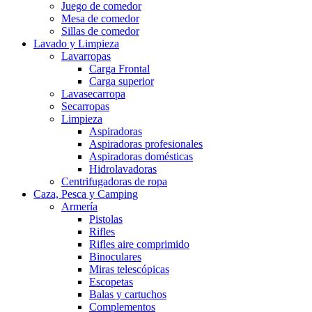
Juego de comedor
Mesa de comedor
Sillas de comedor
Lavado y Limpieza
Lavarropas
Carga Frontal
Carga superior
Lavasecarropa
Secarropas
Limpieza
Aspiradoras
Aspiradoras profesionales
Aspiradoras domésticas
Hidrolavadoras
Centrifugadoras de ropa
Caza, Pesca y Camping
Armería
Pistolas
Rifles
Rifles aire comprimido
Binoculares
Miras telescópicas
Escopetas
Balas y cartuchos
Complementos