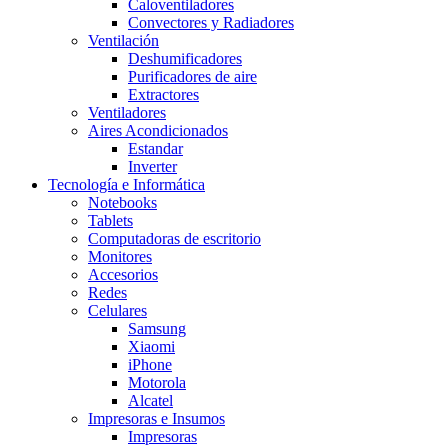
Caloventiladores
Convectores y Radiadores
Ventilación
Deshumificadores
Purificadores de aire
Extractores
Ventiladores
Aires Acondicionados
Estandar
Inverter
Tecnología e Informática
Notebooks
Tablets
Computadoras de escritorio
Monitores
Accesorios
Redes
Celulares
Samsung
Xiaomi
iPhone
Motorola
Alcatel
Impresoras e Insumos
Impresoras