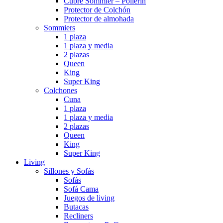
Cubre Sommier – Pollerin
Protector de Colchón
Protector de almohada
Sommiers
1 plaza
1 plaza y media
2 plazas
Queen
King
Super King
Colchones
Cuna
1 plaza
1 plaza y media
2 plazas
Queen
King
Super King
Living
Sillones y Sofás
Sofás
Sofá Cama
Juegos de living
Butacas
Recliners