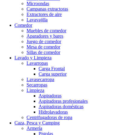
Microondas
Campanas extractoras
Extractores de aire
Lavavajilla
Comedor
Muebles de comedor
Aparadores y bares
Juego de comedor
Mesa de comedor
Sillas de comedor
Lavado y Limpieza
Lavarropas
Carga Frontal
Carga superior
Lavasecarropa
Secarropas
Limpieza
Aspiradoras
Aspiradoras profesionales
Aspiradoras domésticas
Hidrolavadoras
Centrifugadoras de ropa
Caza, Pesca y Camping
Armería
Pistolas