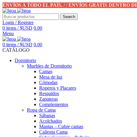
ENVÍOS A TODO EL PAÍS. / / ENVÍOS GRATIS DENTRO 
Search
Login / Register
0
items
/
$USD
0.00
Menu
0
items
/
$USD
0.00
CATÁLOGO
Dormitorio
Muebles de Dormitorio
Camas
Mesa de luz
Cómodas
Roperos y Placares
Respaldos
Zapateras
Complementos
Ropa de Cama
Sábanas
Acolchados
Mantas – Cubre camas
Calienta Cama