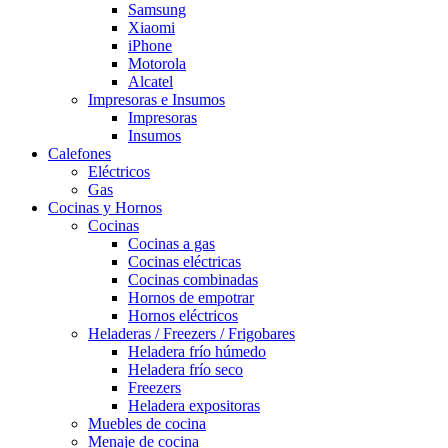
Samsung
Xiaomi
iPhone
Motorola
Alcatel
Impresoras e Insumos
Impresoras
Insumos
Calefones
Eléctricos
Gas
Cocinas y Hornos
Cocinas
Cocinas a gas
Cocinas eléctricas
Cocinas combinadas
Hornos de empotrar
Hornos eléctricos
Heladeras / Freezers / Frigobares
Heladera frío húmedo
Heladera frío seco
Freezers
Heladera expositoras
Muebles de cocina
Menaje de cocina