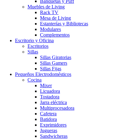
Banquetas y Puff
Muebles de Living
Rack TV
Mesa de Living
Estanterías y Bibliotecas
Modulares
Complementos
Escritorio y Oficina
Escritorios
Sillas
Sillas Giratorias
Sillas Gamers
Sillas Fijas
Pequeños Electrodomésticos
Cocina
Mixer
Licuadora
Tostadora
Jarra eléctrica
Multiprocesadora
Cafetera
Batidora
Exprimidores
Jugueras
Sandwicheras