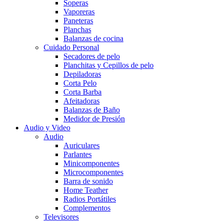
Soperas
Vaporeras
Paneteras
Planchas
Balanzas de cocina
Cuidado Personal
Secadores de pelo
Planchitas y Cepillos de pelo
Depiladoras
Corta Pelo
Corta Barba
Afeitadoras
Balanzas de Baño
Medidor de Presión
Audio y Video
Audio
Auriculares
Parlantes
Minicomponentes
Microcomponentes
Barra de sonido
Home Teather
Radios Portátiles
Complementos
Televisores