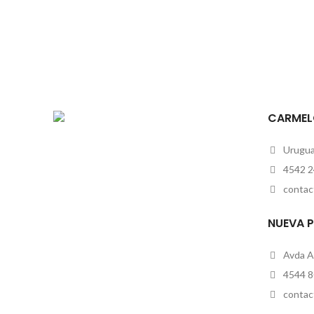
CARMEL
Uruguay
4542 2
contac
NUEVA 
Avda A
4544 8
contac