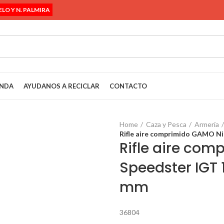
ELO Y N. PALMIRA
ENDA
AYUDANOS A RECICLAR
CONTACTO
Home
Caza y Pesca
Armería
Rifle aire comprimido GAMO Ni
Rifle aire com
Speedster IGT 
mm
36804