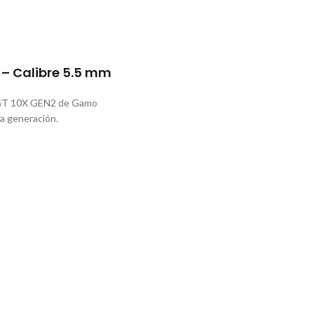
 – Calibre 5.5 mm
r IGT 10X GEN2 de Gamo
ma generación.