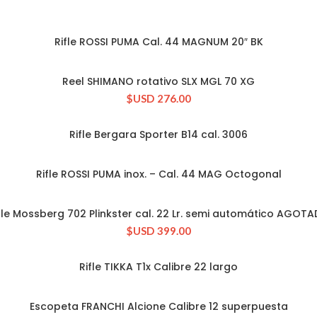
Rifle ROSSI PUMA Cal. 44 MAGNUM 20″ BK
CONSULTAR STOCK
Reel SHIMANO rotativo SLX MGL 70 XG
CONSULTAR STOCK
$USD
276.00
Rifle Bergara Sporter B14 cal. 3006
CONSULTAR STOCK
Rifle ROSSI PUMA inox. – Cal. 44 MAG Octogonal
CONSULTAR STOCK
fle Mossberg 702 Plinkster cal. 22 Lr. semi automático AGOT
CONSULTAR STOCK
$USD
399.00
Rifle TIKKA T1x Calibre 22 largo
CONSULTAR STOCK
Escopeta FRANCHI Alcione Calibre 12 superpuesta
CONSULTAR STOCK