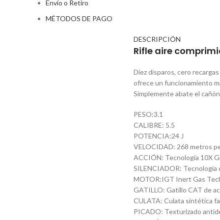
Envío o Retiro
MÉTODOS DE PAGO
DESCRIPCIÓN
Rifle aire comprim
Diez disparos, cero recarga
ofrece un funcionamiento má
Simplemente abate el cañón 
PESO:3.1
CALIBRE: 5.5
POTENCIA:24 J
VELOCIDAD: 268 metros per 
ACCIÓN: Tecnología 10X G
SILENCIADOR: Tecnología d
MOTOR:IGT Inert Gas Tec
GATILLO: Gatillo CAT de ac
CULATA: Culata sintética fa
PICADO: Texturizado antide