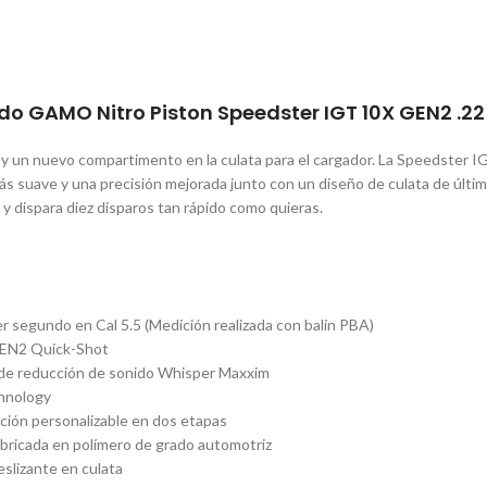
ido GAMO Nitro Piston Speedster IGT 10X GEN2 .22
s y un nuevo compartimento en la culata para el cargador. La Speedste
s suave y una precisión mejorada junto con un diseño de culata de últi
y dispara diez disparos tan rápido como quieras.
segundo en Cal 5.5 (Medición realizada con balín PBA)
EN2 Quick-Shot
e reducción de sonido Whisper Maxxim
hnology
ción personalizable en dos etapas
bricada en polímero de grado automotriz
slizante en culata