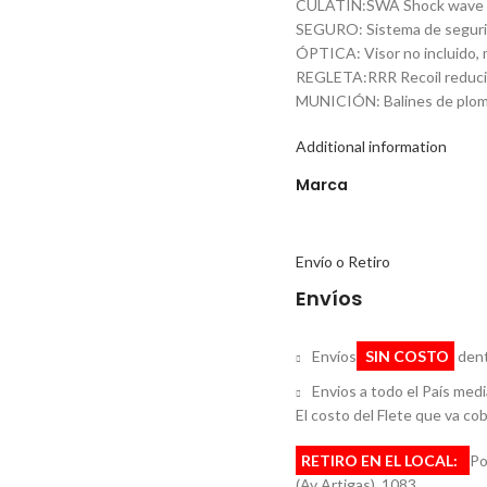
CULATÍN:SWA Shock wave 
SEGURO: Sistema de seguri
ÓPTICA: Visor no incluido, 
REGLETA:RRR Recoil reducin
MUNICIÓN: Balines de plomo
Additional information
Marca
Envío o Retiro
Envíos
Envíos
SIN COSTO
dent
Envios a todo el País med
El costo del Flete que va cobr
RETIRO EN EL LOCAL:
Po
(Av Artigas) 1083