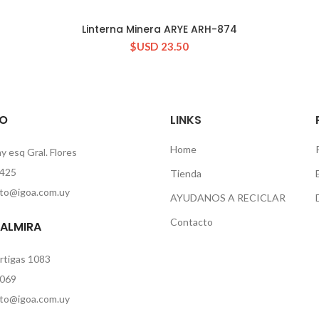
Linterna Minera ARYE ARH-874
CONSULTAR STOCK
$USD
23.50
O
LINKS
Home
 esq Gral. Flores
425
Tienda
to@igoa.com.uy
AYUDANOS A RECICLAR
Contacto
PALMIRA
rtigas 1083
069
to@igoa.com.uy