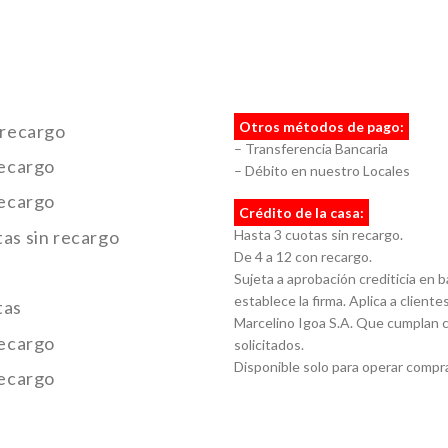
Otros métodos de pago:
 recargo
– Transferencia Bancaria
recargo
– Débito en nuestro Locales
recargo
Crédito de la casa:
as sin recargo
Hasta 3 cuotas sin recargo.
De 4 a 12 con recargo.
Sujeta a aprobación crediticia en 
establece la firma. Aplica a clientes
tas
Marcelino Igoa S.A. Que cumplan c
recargo
solicitados.
Disponible solo para operar compra
recargo