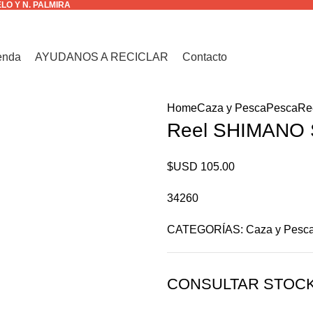
ELO Y N. PALMIRA
enda
AYUDANOS A RECICLAR
Contacto
Home
Caza y Pesca
Pesca
Re
Reel SHIMANO
$USD
105.00
34260
CATEGORÍAS:
Caza y Pesc
CONSULTAR STOC