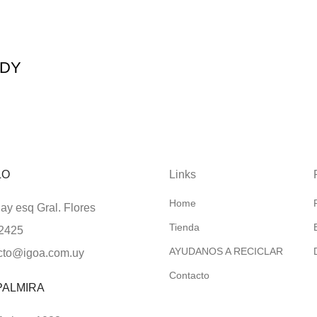
NDY
LO
Links
Home
y esq Gral. Flores
Tienda
2425
AYUDANOS A RECICLAR
cto@igoa.com.uy
Contacto
PALMIRA