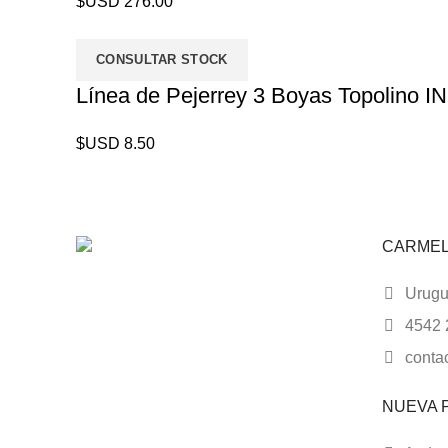
$USD
276.00
CONSULTAR STOCK
Línea de Pejerrey 3 Boyas Topolino I
$USD
8.50
CARME
Urugua
4542 
conta
NUEVA 