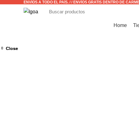
ENVÍOS A TODO EL PAÍS. / / ENVÍOS GRATIS DENTRO DE CARM
CATÁLOGO
Home
Ti
Close
Close
Close
Close
Close
Close
Close
Close