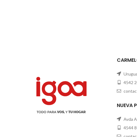
CARMEL
Uruguay
4542 2
contac
NUEVA 
Avda A
4544 8
contac