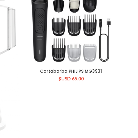
Cortabarba PHILIPS MG3931
CONSULTAR STOCK
Plan
$USD
65.00