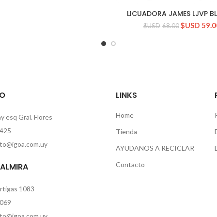
LICUADORA JAMES LJVP B
CONSULTAR STOCK
$USD
59.0
$USD
68.00
O
LINKS
Home
 esq Gral. Flores
425
Tienda
to@igoa.com.uy
AYUDANOS A RECICLAR
Contacto
PALMIRA
rtigas 1083
069
to@igoa.com.uy