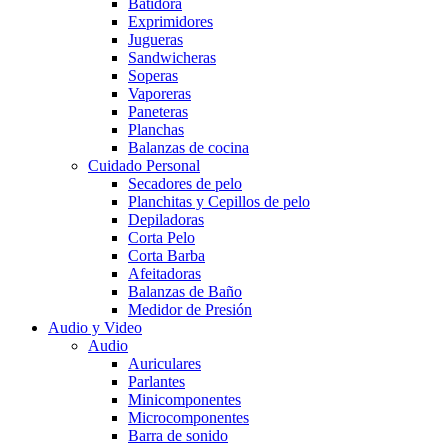
Batidora
Exprimidores
Jugueras
Sandwicheras
Soperas
Vaporeras
Paneteras
Planchas
Balanzas de cocina
Cuidado Personal
Secadores de pelo
Planchitas y Cepillos de pelo
Depiladoras
Corta Pelo
Corta Barba
Afeitadoras
Balanzas de Baño
Medidor de Presión
Audio y Video
Audio
Auriculares
Parlantes
Minicomponentes
Microcomponentes
Barra de sonido