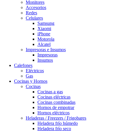
Monitores
Accesorios
Redes
Celulares
Samsung
Xiaomi
iPhone
Motorola
Alcatel
Impresoras e Insumos
Impresoras
Insumos
Calefones
Eléctricos
Gas
Cocinas y Hornos
Cocinas
Cocinas a gas
Cocinas eléctricas
Cocinas combinadas
Hornos de empotrar
Hornos eléctricos
Heladeras / Freezers / Frigobares
Heladera frío húmedo
Heladera frío seco