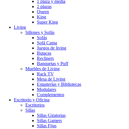
1 plaza y media
2 plazas
Queen
King
Super King
Living
Sillones y Sofás
Sofás
Sofá Cama
Juegos de living
Butacas
Recliners
Banquetas y Puff
Muebles de Living
Rack TV
Mesa de Living
Estanterías y Bibliotecas
Modulares
Complementos
Escritorio y Oficina
Escritorios
Sillas
Sillas Giratorias
Sillas Gamers
Sillas Fijas