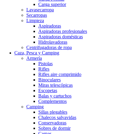
Carga superior
Lavasecarropa
Secarropas
Limpieza
Aspiradoras
Aspiradoras profesionales
Aspiradoras domésticas
Hidrolavadoras
Centrifugadoras de ropa
Caza, Pesca y Camping
Armería
Pistolas
Rifles
Rifles aire comprimido
Binoculares
Miras telescópicas
Escopetas
Balas y cartuchos
Complementos
Camping
Sillas plegables
Chalecos salvavidas
Conservadoras
Sobres de dormir
Carpas