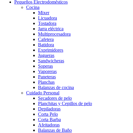
Pequeños Electrodomésticos
Cocina
Mixer
Licuadora
Tostadora
Jarra eléctrica
Multiprocesadora
Cafetera
Batidora
Exprimidores
Jugueras
Sandwicheras
Soperas
Vaporeras
Paneteras
Planchas
Balanzas de cocina
Cuidado Personal
Secadores de pelo
Planchitas y Cepillos de pelo
Depiladoras
Corta Pelo
Corta Barba
Afeitadoras
Balanzas de Baño