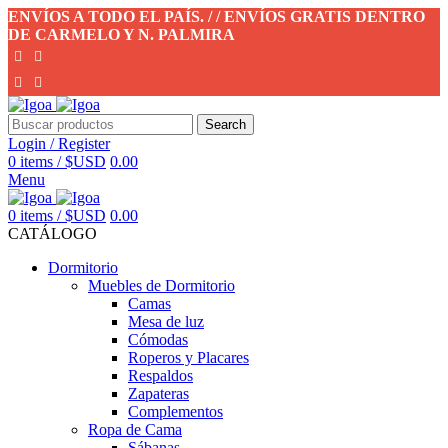
ENVÍOS A TODO EL PAÍS. / / ENVÍOS GRATIS DENTRO
DE CARMELO Y N. PALMIRA
Search
Login / Register
0
items
/
$USD
0.00
Menu
0
items
/
$USD
0.00
CATÁLOGO
Dormitorio
Muebles de Dormitorio
Camas
Mesa de luz
Cómodas
Roperos y Placares
Respaldos
Zapateras
Complementos
Ropa de Cama
Sábanas