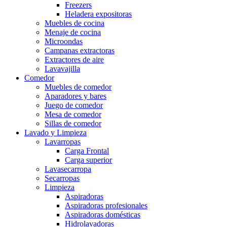
Freezers
Heladera expositoras
Muebles de cocina
Menaje de cocina
Microondas
Campanas extractoras
Extractores de aire
Lavavajilla
Comedor
Muebles de comedor
Aparadores y bares
Juego de comedor
Mesa de comedor
Sillas de comedor
Lavado y Limpieza
Lavarropas
Carga Frontal
Carga superior
Lavasecarropa
Secarropas
Limpieza
Aspiradoras
Aspiradoras profesionales
Aspiradoras domésticas
Hidrolavadoras