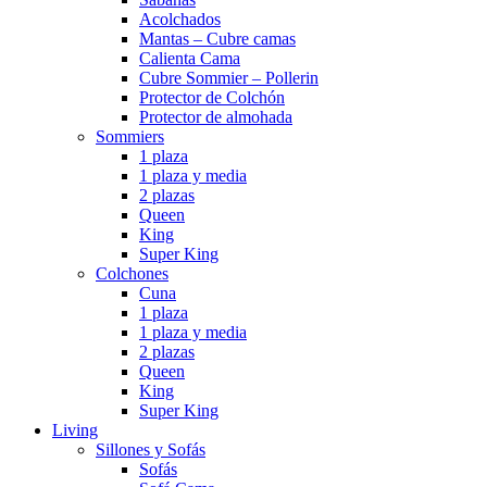
Acolchados
Mantas – Cubre camas
Calienta Cama
Cubre Sommier – Pollerin
Protector de Colchón
Protector de almohada
Sommiers
1 plaza
1 plaza y media
2 plazas
Queen
King
Super King
Colchones
Cuna
1 plaza
1 plaza y media
2 plazas
Queen
King
Super King
Living
Sillones y Sofás
Sofás