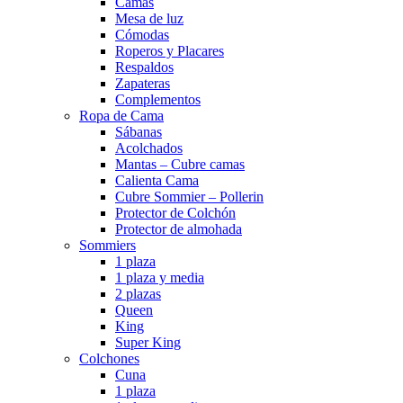
Camas
Mesa de luz
Cómodas
Roperos y Placares
Respaldos
Zapateras
Complementos
Ropa de Cama
Sábanas
Acolchados
Mantas – Cubre camas
Calienta Cama
Cubre Sommier – Pollerin
Protector de Colchón
Protector de almohada
Sommiers
1 plaza
1 plaza y media
2 plazas
Queen
King
Super King
Colchones
Cuna
1 plaza