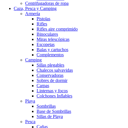
Centrifugadoras de ropa
Caza, Pesca y Camping
Armería
Pistolas
Rifles
Rifles aire comprimido
Binoculares
Miras telescópicas
Escopetas
Balas y cartuchos
Complementos
Camping
Sillas plegables
Chalecos salvavidas
Conservadoras
Sobres de dormir
Carpas
Linternas y focos
Colchones Inflables
Playa
Sombrillas
Base de Sombrillas
Sillas de Playa
Pesca
Cañas