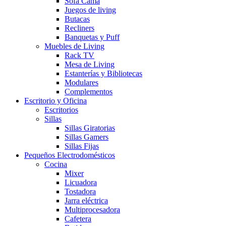
Sofá Cama
Juegos de living
Butacas
Recliners
Banquetas y Puff
Muebles de Living
Rack TV
Mesa de Living
Estanterías y Bibliotecas
Modulares
Complementos
Escritorio y Oficina
Escritorios
Sillas
Sillas Giratorias
Sillas Gamers
Sillas Fijas
Pequeños Electrodomésticos
Cocina
Mixer
Licuadora
Tostadora
Jarra eléctrica
Multiprocesadora
Cafetera