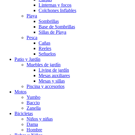
Linternas y focos
Colchones Inflables
Playa
Sombrillas
Base de Sombrillas
Sillas de Playa
Pesca
Cañas
Reeles
Señuelos
Patio y Jardín
Muebles de jardín
Living de jardín
Mesas auxiliares
Mesas y sillas
Piscina y accesorios
Motos
Yumbo
Baccio
Zanella
Bicicletas
Niños y niñas
Dama
Hombre