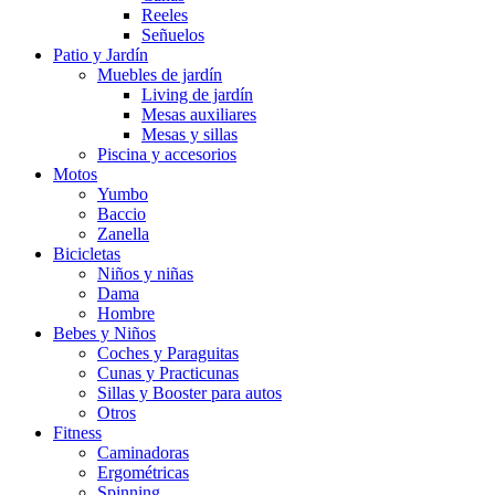
Reeles
Señuelos
Patio y Jardín
Muebles de jardín
Living de jardín
Mesas auxiliares
Mesas y sillas
Piscina y accesorios
Motos
Yumbo
Baccio
Zanella
Bicicletas
Niños y niñas
Dama
Hombre
Bebes y Niños
Coches y Paraguitas
Cunas y Practicunas
Sillas y Booster para autos
Otros
Fitness
Caminadoras
Ergométricas
Spinning