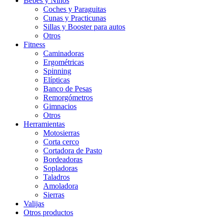
Bebes y Niños
Coches y Paraguitas
Cunas y Practicunas
Sillas y Booster para autos
Otros
Fitness
Caminadoras
Ergométricas
Spinning
Elípticas
Banco de Pesas
Remorgómetros
Gimnacios
Otros
Herramientas
Motosierras
Corta cerco
Cortadora de Pasto
Bordeadoras
Sopladoras
Taladros
Amoladora
Sierras
Valijas
Otros productos