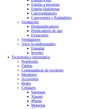
Estufas a gas
Estufas a kerosene
Estufas Halógenas
Caloventiladores
Convectores y Radiadores
Ventilación
Deshumificadores
Purificadores de aire
Extractores
Ventiladores
Aires Acondicionados
Estandar
Inverter
Tecnología e Informática
Notebooks
Tablets
Computadoras de escritorio
Monitores
Accesorios
Redes
Celulares
Samsung
Xiaomi
iPhone
Motorola