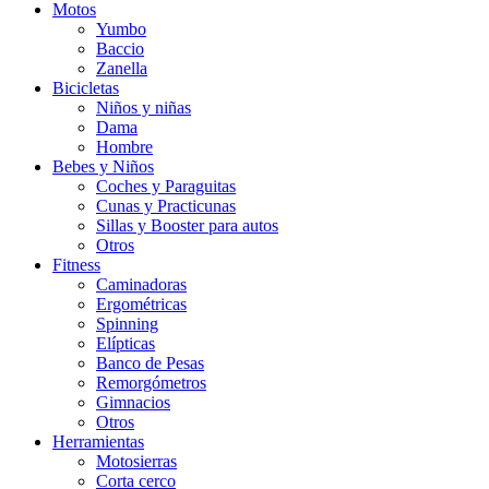
Motos
Yumbo
Baccio
Zanella
Bicicletas
Niños y niñas
Dama
Hombre
Bebes y Niños
Coches y Paraguitas
Cunas y Practicunas
Sillas y Booster para autos
Otros
Fitness
Caminadoras
Ergométricas
Spinning
Elípticas
Banco de Pesas
Remorgómetros
Gimnacios
Otros
Herramientas
Motosierras
Corta cerco