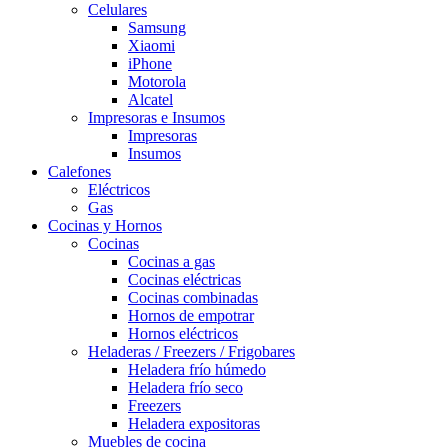
Celulares
Samsung
Xiaomi
iPhone
Motorola
Alcatel
Impresoras e Insumos
Impresoras
Insumos
Calefones
Eléctricos
Gas
Cocinas y Hornos
Cocinas
Cocinas a gas
Cocinas eléctricas
Cocinas combinadas
Hornos de empotrar
Hornos eléctricos
Heladeras / Freezers / Frigobares
Heladera frío húmedo
Heladera frío seco
Freezers
Heladera expositoras
Muebles de cocina