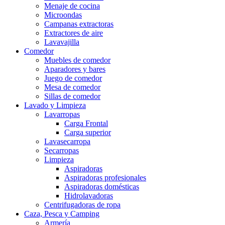
Menaje de cocina
Microondas
Campanas extractoras
Extractores de aire
Lavavajilla
Comedor
Muebles de comedor
Aparadores y bares
Juego de comedor
Mesa de comedor
Sillas de comedor
Lavado y Limpieza
Lavarropas
Carga Frontal
Carga superior
Lavasecarropa
Secarropas
Limpieza
Aspiradoras
Aspiradoras profesionales
Aspiradoras domésticas
Hidrolavadoras
Centrifugadoras de ropa
Caza, Pesca y Camping
Armería