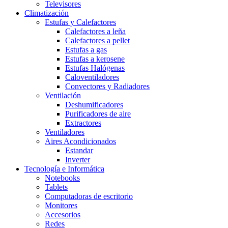
Televisores
Climatización
Estufas y Calefactores
Calefactores a leña
Calefactores a pellet
Estufas a gas
Estufas a kerosene
Estufas Halógenas
Caloventiladores
Convectores y Radiadores
Ventilación
Deshumificadores
Purificadores de aire
Extractores
Ventiladores
Aires Acondicionados
Estandar
Inverter
Tecnología e Informática
Notebooks
Tablets
Computadoras de escritorio
Monitores
Accesorios
Redes