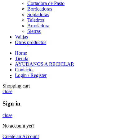
Cortadora de Pasto
Bordeadoras
Sopladoras
Taladros
Amoladora
Sierras
Valijas
Otros productos
Home
Tienda
AYUDANOS A RECICLAR
Contacto
Login / Register
Shopping cart
close
Sign in
close
No account yet?
Create an Account