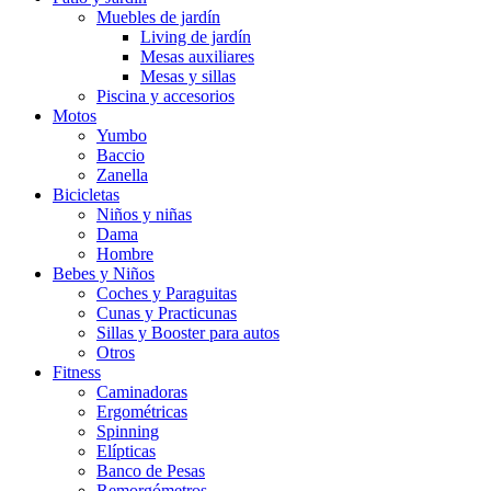
Muebles de jardín
Living de jardín
Mesas auxiliares
Mesas y sillas
Piscina y accesorios
Motos
Yumbo
Baccio
Zanella
Bicicletas
Niños y niñas
Dama
Hombre
Bebes y Niños
Coches y Paraguitas
Cunas y Practicunas
Sillas y Booster para autos
Otros
Fitness
Caminadoras
Ergométricas
Spinning
Elípticas
Banco de Pesas
Remorgómetros