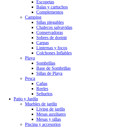
Escopetas
Balas y cartuchos
Complementos
Camping
Sillas plegables
Chalecos salvavidas
Conservadoras
Sobres de dormir
Carpas
Linternas y focos
Colchones Inflables
Playa
Sombrillas
Base de Sombrillas
Sillas de Playa
Pesca
Cañas
Reeles
Señuelos
Patio y Jardín
Muebles de jardín
Living de jardín
Mesas auxiliares
Mesas y sillas
Piscina y accesorios