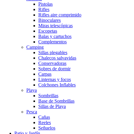
Pistolas
Rifles
Rifles aire comprimido
Binoculares
Miras telescópicas
Escopetas
Balas y cartuchos
Complementos
Camping
Sillas plegables
Chalecos salvavidas
Conservadoras
Sobres de dormir
Carpas
Linternas y focos
Colchones Inflables
Playa
Sombrillas
Base de Sombrillas
Sillas de Playa
Pesca
Cañas
Reeles
Señuelos
Patio y Jardín