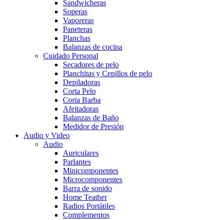
Sandwicheras
Soperas
Vaporeras
Paneteras
Planchas
Balanzas de cocina
Cuidado Personal
Secadores de pelo
Planchitas y Cepillos de pelo
Depiladoras
Corta Pelo
Corta Barba
Afeitadoras
Balanzas de Baño
Medidor de Presión
Audio y Video
Audio
Auriculares
Parlantes
Minicomponentes
Microcomponentes
Barra de sonido
Home Teather
Radios Portátiles
Complementos