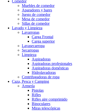
Comedor
Muebles de comedor
Aparadores y bares
Juego de comedor
Mesa de comedor
Sillas de comedor
Lavado y Limpieza
Lavarropas
Carga Frontal
Carga superior
Lavasecarropa
Secarropas
Limpieza
Aspiradoras
Aspiradoras profesionales
Aspiradoras domésticas
Hidrolavadoras
Centrifugadoras de ropa
Caza, Pesca y Camping
Armería
Pistolas
Rifles
Rifles aire comprimido
Binoculares
Miras telescópicas