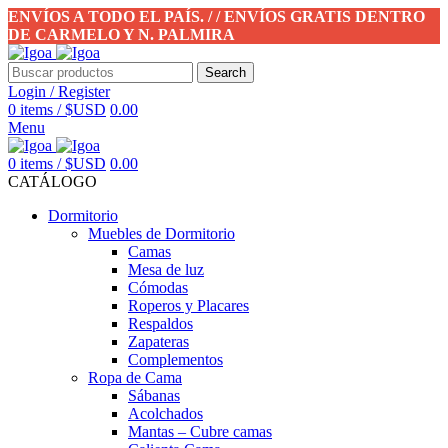
ENVÍOS A TODO EL PAÍS. / / ENVÍOS GRATIS DENTRO
DE CARMELO Y N. PALMIRA
Search
Login / Register
0
items
/
$USD
0.00
Menu
0
items
/
$USD
0.00
CATÁLOGO
Dormitorio
Muebles de Dormitorio
Camas
Mesa de luz
Cómodas
Roperos y Placares
Respaldos
Zapateras
Complementos
Ropa de Cama
Sábanas
Acolchados
Mantas – Cubre camas