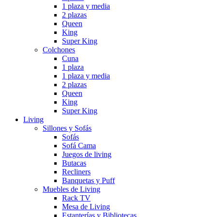
1 plaza y media
2 plazas
Queen
King
Super King
Colchones
Cuna
1 plaza
1 plaza y media
2 plazas
Queen
King
Super King
Living
Sillones y Sofás
Sofás
Sofá Cama
Juegos de living
Butacas
Recliners
Banquetas y Puff
Muebles de Living
Rack TV
Mesa de Living
Estanterías y Bibliotecas