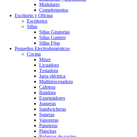
Modulares
Complementos
Escritorio y Oficina
Escritorios
Sillas
Sillas Giratorias
Sillas Gamers
Sillas Fijas
Pequeños Electrodomésticos
Cocina
Mixer
Licuadora
Tostadora
Jarra eléctrica
Multiprocesadora
Cafetera
Batidora
Exprimidores
Jugueras
Sandwicheras
Soperas
Vaporeras
Paneteras
Planchas
Balanzas de cocina