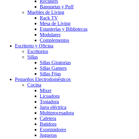
Recliners
Banquetas y Puff
Muebles de Living
Rack TV
Mesa de Living
Estanterías y Bibliotecas
Modulares
Complementos
Escritorio y Oficina
Escritorios
Sillas
Sillas Giratorias
Sillas Gamers
Sillas Fijas
Pequeños Electrodomésticos
Cocina
Mixer
Licuadora
Tostadora
Jarra eléctrica
Multiprocesadora
Cafetera
Batidora
Exprimidores
Jugueras