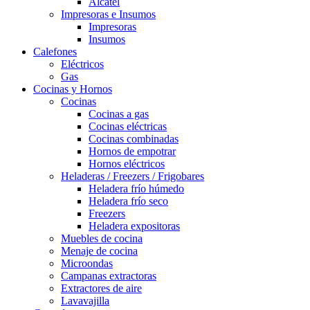
Alcatel
Impresoras e Insumos
Impresoras
Insumos
Calefones
Eléctricos
Gas
Cocinas y Hornos
Cocinas
Cocinas a gas
Cocinas eléctricas
Cocinas combinadas
Hornos de empotrar
Hornos eléctricos
Heladeras / Freezers / Frigobares
Heladera frío húmedo
Heladera frío seco
Freezers
Heladera expositoras
Muebles de cocina
Menaje de cocina
Microondas
Campanas extractoras
Extractores de aire
Lavavajilla