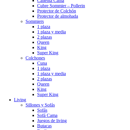
Calienta Cama
Cubre Sommier – Pollerin
Protector de Colchón
Protector de almohada
Sommiers
1 plaza
1 plaza y media
2 plazas
Queen
King
Super King
Colchones
Cuna
1 plaza
1 plaza y media
2 plazas
Queen
King
Super King
Living
Sillones y Sofás
Sofás
Sofá Cama
Juegos de living
Butacas