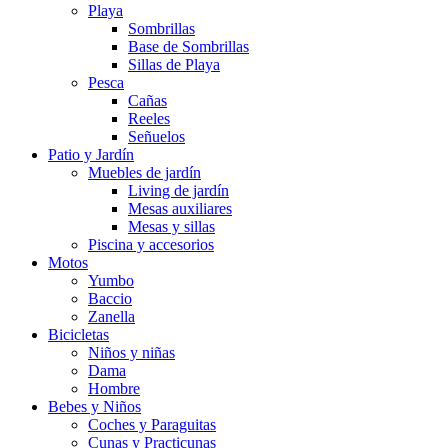
Playa
Sombrillas
Base de Sombrillas
Sillas de Playa
Pesca
Cañas
Reeles
Señuelos
Patio y Jardín
Muebles de jardín
Living de jardín
Mesas auxiliares
Mesas y sillas
Piscina y accesorios
Motos
Yumbo
Baccio
Zanella
Bicicletas
Niños y niñas
Dama
Hombre
Bebes y Niños
Coches y Paraguitas
Cunas y Practicunas