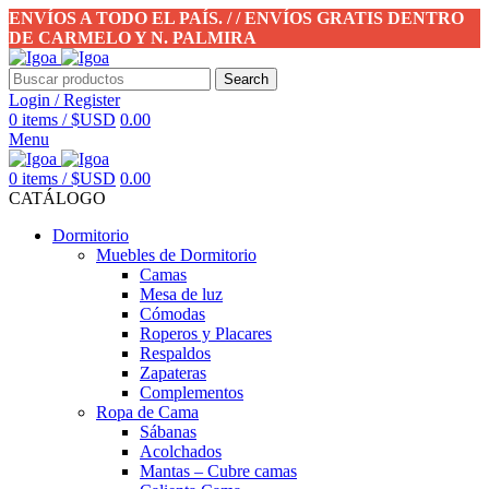
ENVÍOS A TODO EL PAÍS. / / ENVÍOS GRATIS DENTRO
DE CARMELO Y N. PALMIRA
Search
Login / Register
0
items
/
$USD
0.00
Menu
0
items
/
$USD
0.00
CATÁLOGO
Dormitorio
Muebles de Dormitorio
Camas
Mesa de luz
Cómodas
Roperos y Placares
Respaldos
Zapateras
Complementos
Ropa de Cama
Sábanas
Acolchados
Mantas – Cubre camas