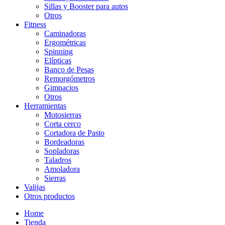
Sillas y Booster para autos
Otros
Fitness
Caminadoras
Ergométricas
Spinning
Elípticas
Banco de Pesas
Remorgómetros
Gimnacios
Otros
Herramientas
Motosierras
Corta cerco
Cortadora de Pasto
Bordeadoras
Sopladoras
Taladros
Amoladora
Sierras
Valijas
Otros productos
Home
Tienda