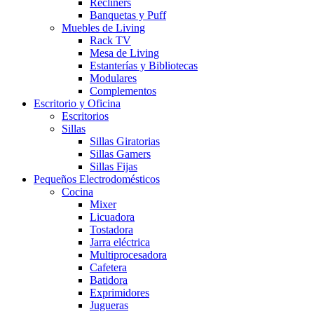
Recliners
Banquetas y Puff
Muebles de Living
Rack TV
Mesa de Living
Estanterías y Bibliotecas
Modulares
Complementos
Escritorio y Oficina
Escritorios
Sillas
Sillas Giratorias
Sillas Gamers
Sillas Fijas
Pequeños Electrodomésticos
Cocina
Mixer
Licuadora
Tostadora
Jarra eléctrica
Multiprocesadora
Cafetera
Batidora
Exprimidores
Jugueras