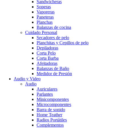
Sandwicheras
Soperas
Vaporeras
Paneteras
Planchas
Balanzas de cocina
Cuidado Personal
Secadores de pelo
Planchitas y Cepillos de pelo
Depiladoras
Corta Pelo
Corta Barba
Afeitadoras
Balanzas de Baño
Medidor de Presión
Audio y Video
Audio
Auriculares
Parlantes
Minicomponentes
Microcomponentes
Barra de sonido
Home Teather
Radios Portátiles
Complementos