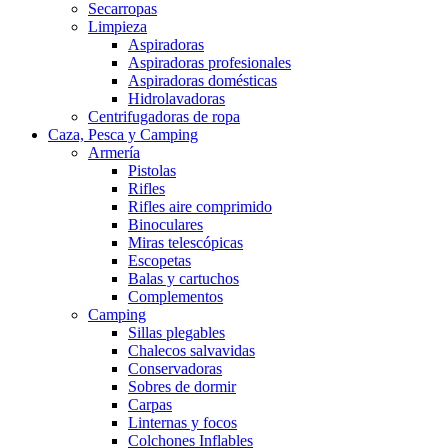
Secarropas
Limpieza
Aspiradoras
Aspiradoras profesionales
Aspiradoras domésticas
Hidrolavadoras
Centrifugadoras de ropa
Caza, Pesca y Camping
Armería
Pistolas
Rifles
Rifles aire comprimido
Binoculares
Miras telescópicas
Escopetas
Balas y cartuchos
Complementos
Camping
Sillas plegables
Chalecos salvavidas
Conservadoras
Sobres de dormir
Carpas
Linternas y focos
Colchones Inflables