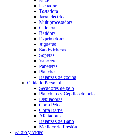
Mixer
Licuadora
Tostadora
Jarra eléctrica
Multiprocesadora
Cafetera
Batidora
Exprimidores
Jugueras
Sandwicheras
Soperas
Vaporeras
Paneteras
Planchas
Balanzas de cocina
Cuidado Personal
Secadores de pelo
Planchitas y Cepillos de pelo
Depiladoras
Corta Pelo
Corta Barba
Afeitadoras
Balanzas de Baño
Medidor de Presión
Audio y Video