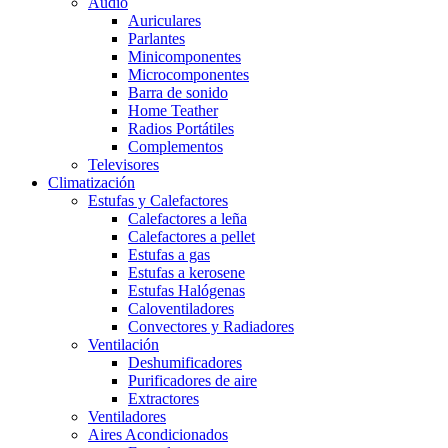
Audio
Auriculares
Parlantes
Minicomponentes
Microcomponentes
Barra de sonido
Home Teather
Radios Portátiles
Complementos
Televisores
Climatización
Estufas y Calefactores
Calefactores a leña
Calefactores a pellet
Estufas a gas
Estufas a kerosene
Estufas Halógenas
Caloventiladores
Convectores y Radiadores
Ventilación
Deshumificadores
Purificadores de aire
Extractores
Ventiladores
Aires Acondicionados