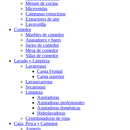
Menaje de cocina
Microondas
Campanas extractoras
Extractores de aire
Lavavajilla
Comedor
Muebles de comedor
Aparadores y bares
Juego de comedor
Mesa de comedor
Sillas de comedor
Lavado y Limpieza
Lavarropas
Carga Frontal
Carga superior
Lavasecarropa
Secarropas
Limpieza
Aspiradoras
Aspiradoras profesionales
Aspiradoras domésticas
Hidrolavadoras
Centrifugadoras de ropa
Caza, Pesca y Camping
Armería