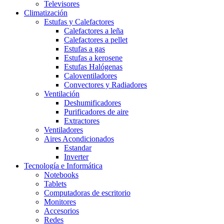
Televisores
Climatización
Estufas y Calefactores
Calefactores a leña
Calefactores a pellet
Estufas a gas
Estufas a kerosene
Estufas Halógenas
Caloventiladores
Convectores y Radiadores
Ventilación
Deshumificadores
Purificadores de aire
Extractores
Ventiladores
Aires Acondicionados
Estandar
Inverter
Tecnología e Informática
Notebooks
Tablets
Computadoras de escritorio
Monitores
Accesorios
Redes