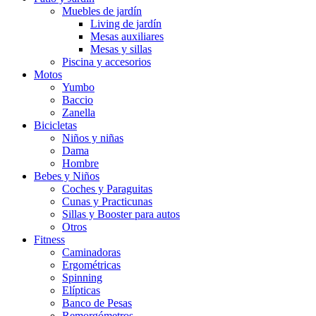
Muebles de jardín
Living de jardín
Mesas auxiliares
Mesas y sillas
Piscina y accesorios
Motos
Yumbo
Baccio
Zanella
Bicicletas
Niños y niñas
Dama
Hombre
Bebes y Niños
Coches y Paraguitas
Cunas y Practicunas
Sillas y Booster para autos
Otros
Fitness
Caminadoras
Ergométricas
Spinning
Elípticas
Banco de Pesas
Remorgómetros