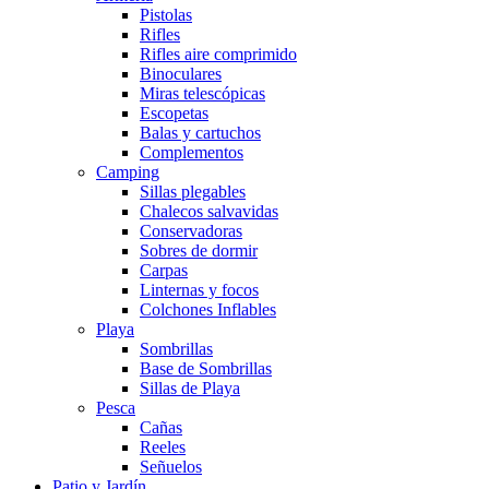
Pistolas
Rifles
Rifles aire comprimido
Binoculares
Miras telescópicas
Escopetas
Balas y cartuchos
Complementos
Camping
Sillas plegables
Chalecos salvavidas
Conservadoras
Sobres de dormir
Carpas
Linternas y focos
Colchones Inflables
Playa
Sombrillas
Base de Sombrillas
Sillas de Playa
Pesca
Cañas
Reeles
Señuelos
Patio y Jardín