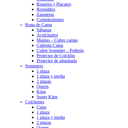
Roperos y Placares
Respaldos
Zapateras
Complementos
Ropa de Cama
Sábanas
Acolchados
Mantas – Cubre camas
Calienta Cama
Cubre Sommier – Pollerin
Protector de Colchón
Protector de almohada
Sommiers
1 plaza
1 plaza y media
2 plazas
Queen
King
Super King
Colchones
Cuna
1 plaza
1 plaza y media
2 plazas
Queen