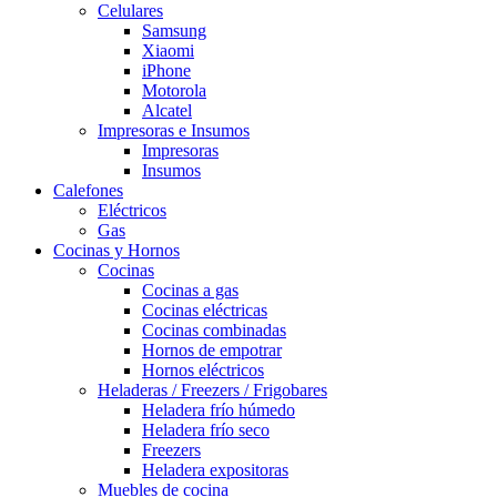
Celulares
Samsung
Xiaomi
iPhone
Motorola
Alcatel
Impresoras e Insumos
Impresoras
Insumos
Calefones
Eléctricos
Gas
Cocinas y Hornos
Cocinas
Cocinas a gas
Cocinas eléctricas
Cocinas combinadas
Hornos de empotrar
Hornos eléctricos
Heladeras / Freezers / Frigobares
Heladera frío húmedo
Heladera frío seco
Freezers
Heladera expositoras
Muebles de cocina