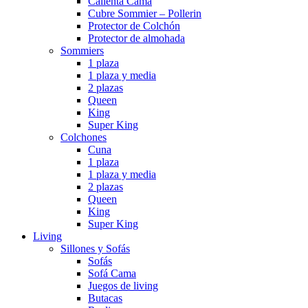
Calienta Cama
Cubre Sommier – Pollerin
Protector de Colchón
Protector de almohada
Sommiers
1 plaza
1 plaza y media
2 plazas
Queen
King
Super King
Colchones
Cuna
1 plaza
1 plaza y media
2 plazas
Queen
King
Super King
Living
Sillones y Sofás
Sofás
Sofá Cama
Juegos de living
Butacas