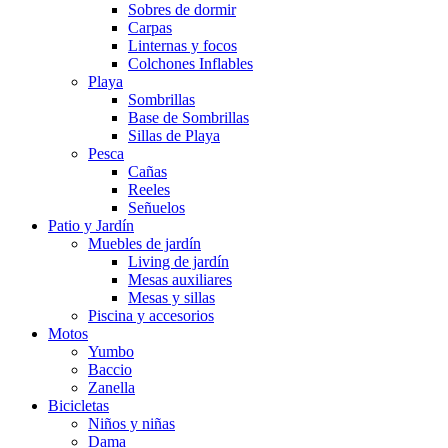
Sobres de dormir
Carpas
Linternas y focos
Colchones Inflables
Playa
Sombrillas
Base de Sombrillas
Sillas de Playa
Pesca
Cañas
Reeles
Señuelos
Patio y Jardín
Muebles de jardín
Living de jardín
Mesas auxiliares
Mesas y sillas
Piscina y accesorios
Motos
Yumbo
Baccio
Zanella
Bicicletas
Niños y niñas
Dama