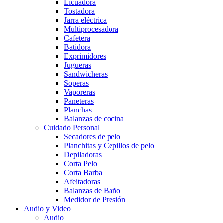
Licuadora
Tostadora
Jarra eléctrica
Multiprocesadora
Cafetera
Batidora
Exprimidores
Jugueras
Sandwicheras
Soperas
Vaporeras
Paneteras
Planchas
Balanzas de cocina
Cuidado Personal
Secadores de pelo
Planchitas y Cepillos de pelo
Depiladoras
Corta Pelo
Corta Barba
Afeitadoras
Balanzas de Baño
Medidor de Presión
Audio y Video
Audio