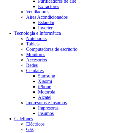
Purificadores de aire
Extractores
Ventiladores
Aires Acondicionados
Estandar
Inverter
Tecnología e Informática
Notebooks
Tablets
Computadoras de escritorio
Monitores
Accesorios
Redes
Celulares
Samsung
Xiaomi
iPhone
Motorola
Alcatel
Impresoras e Insumos
Impresoras
Insumos
Calefones
Eléctricos
Gas