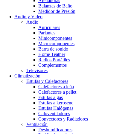
Afeitadoras
Balanzas de Baño
Medidor de Presión
Audio y Video
Audio
Auriculares
Parlantes
Minicomponentes
Microcomponentes
Barra de sonido
Home Teather
Radios Portátiles
Complementos
Televisores
Climatización
Estufas y Calefactores
Calefactores a leña
Calefactores a pellet
Estufas a gas
Estufas a kerosene
Estufas Halógenas
Caloventiladores
Convectores y Radiadores
Ventilación
Deshumificadores