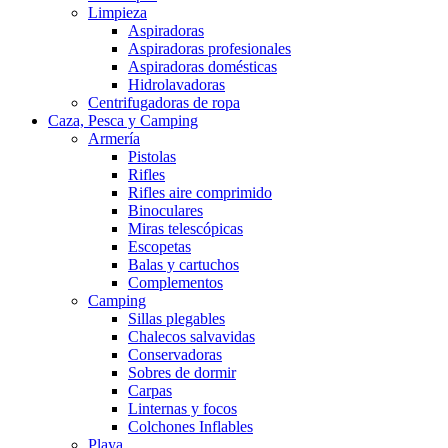
Limpieza
Aspiradoras
Aspiradoras profesionales
Aspiradoras domésticas
Hidrolavadoras
Centrifugadoras de ropa
Caza, Pesca y Camping
Armería
Pistolas
Rifles
Rifles aire comprimido
Binoculares
Miras telescópicas
Escopetas
Balas y cartuchos
Complementos
Camping
Sillas plegables
Chalecos salvavidas
Conservadoras
Sobres de dormir
Carpas
Linternas y focos
Colchones Inflables
Playa