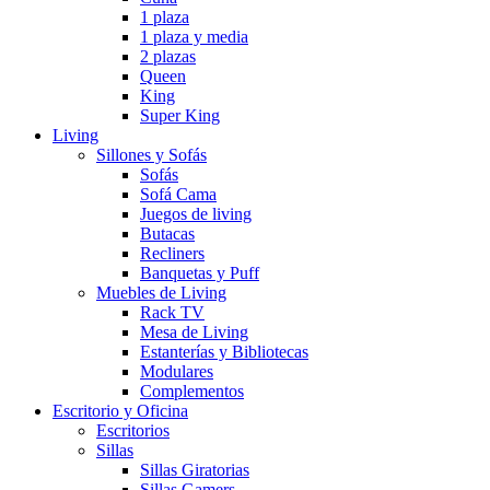
1 plaza
1 plaza y media
2 plazas
Queen
King
Super King
Living
Sillones y Sofás
Sofás
Sofá Cama
Juegos de living
Butacas
Recliners
Banquetas y Puff
Muebles de Living
Rack TV
Mesa de Living
Estanterías y Bibliotecas
Modulares
Complementos
Escritorio y Oficina
Escritorios
Sillas
Sillas Giratorias
Sillas Gamers