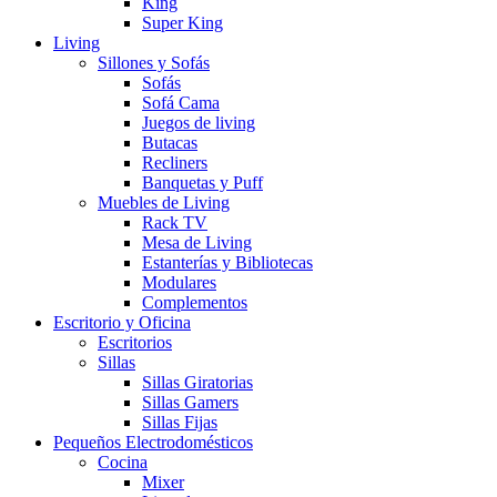
King
Super King
Living
Sillones y Sofás
Sofás
Sofá Cama
Juegos de living
Butacas
Recliners
Banquetas y Puff
Muebles de Living
Rack TV
Mesa de Living
Estanterías y Bibliotecas
Modulares
Complementos
Escritorio y Oficina
Escritorios
Sillas
Sillas Giratorias
Sillas Gamers
Sillas Fijas
Pequeños Electrodomésticos
Cocina
Mixer