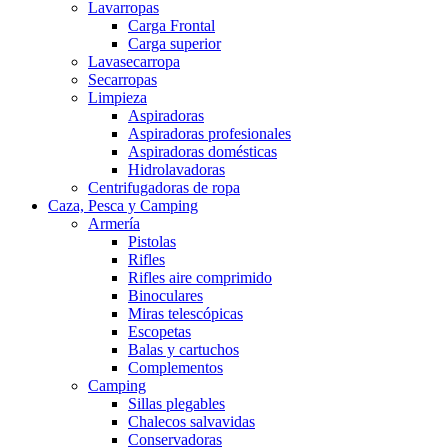
Lavarropas
Carga Frontal
Carga superior
Lavasecarropa
Secarropas
Limpieza
Aspiradoras
Aspiradoras profesionales
Aspiradoras domésticas
Hidrolavadoras
Centrifugadoras de ropa
Caza, Pesca y Camping
Armería
Pistolas
Rifles
Rifles aire comprimido
Binoculares
Miras telescópicas
Escopetas
Balas y cartuchos
Complementos
Camping
Sillas plegables
Chalecos salvavidas
Conservadoras