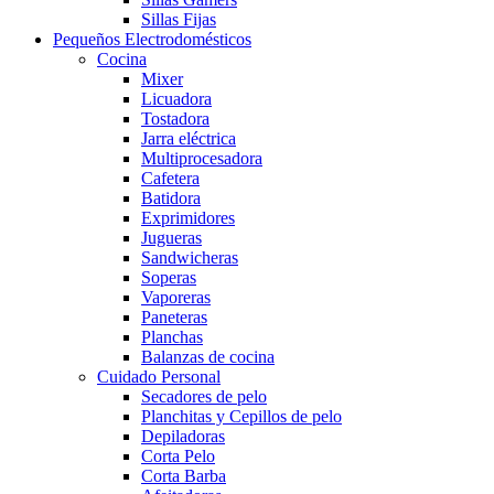
Sillas Fijas
Pequeños Electrodomésticos
Cocina
Mixer
Licuadora
Tostadora
Jarra eléctrica
Multiprocesadora
Cafetera
Batidora
Exprimidores
Jugueras
Sandwicheras
Soperas
Vaporeras
Paneteras
Planchas
Balanzas de cocina
Cuidado Personal
Secadores de pelo
Planchitas y Cepillos de pelo
Depiladoras
Corta Pelo
Corta Barba