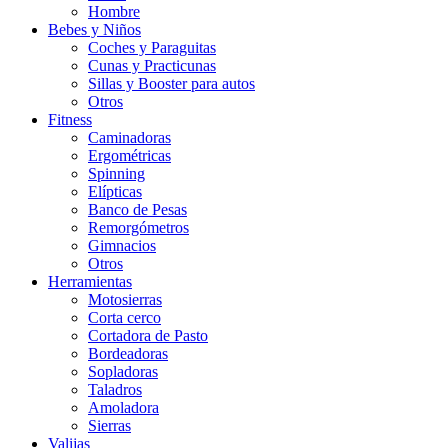
Hombre
Bebes y Niños
Coches y Paraguitas
Cunas y Practicunas
Sillas y Booster para autos
Otros
Fitness
Caminadoras
Ergométricas
Spinning
Elípticas
Banco de Pesas
Remorgómetros
Gimnacios
Otros
Herramientas
Motosierras
Corta cerco
Cortadora de Pasto
Bordeadoras
Sopladoras
Taladros
Amoladora
Sierras
Valijas