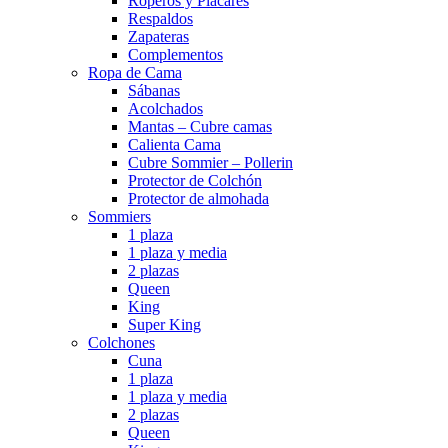
Roperos y Placares
Respaldos
Zapateras
Complementos
Ropa de Cama
Sábanas
Acolchados
Mantas – Cubre camas
Calienta Cama
Cubre Sommier – Pollerin
Protector de Colchón
Protector de almohada
Sommiers
1 plaza
1 plaza y media
2 plazas
Queen
King
Super King
Colchones
Cuna
1 plaza
1 plaza y media
2 plazas
Queen