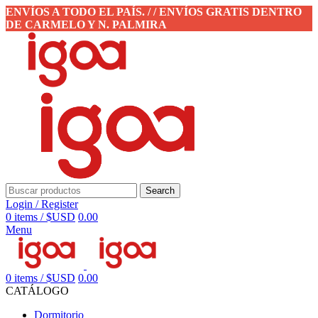
ENVÍOS A TODO EL PAÍS. / / ENVÍOS GRATIS DENTRO
DE CARMELO Y N. PALMIRA
Search
Login / Register
0
items
/
$USD
0.00
Menu
0
items
/
$USD
0.00
CATÁLOGO
Dormitorio