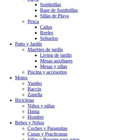
Sombrillas
Base de Sombrillas
Sillas de Playa
Pesca
Cañas
Reeles
Señuelos
Patio y Jardín
Muebles de jardín
Living de jardín
Mesas auxiliares
Mesas y sillas
Piscina y accesorios
Motos
Yumbo
Baccio
Zanella
Bicicletas
Niños y niñas
Dama
Hombre
Bebes y Niños
Coches y Paraguitas
Cunas y Practicunas
Sillas y Booster para autos