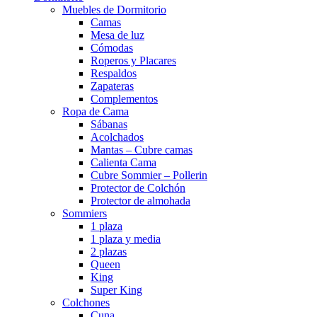
Muebles de Dormitorio
Camas
Mesa de luz
Cómodas
Roperos y Placares
Respaldos
Zapateras
Complementos
Ropa de Cama
Sábanas
Acolchados
Mantas – Cubre camas
Calienta Cama
Cubre Sommier – Pollerin
Protector de Colchón
Protector de almohada
Sommiers
1 plaza
1 plaza y media
2 plazas
Queen
King
Super King
Colchones
Cuna