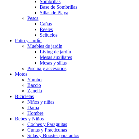
Sombrillas
Base de Sombrillas
Sillas de Playa
Pesca
Cañas
Reeles
Señuelos
Patio y Jardín
Muebles de jardín
Living de jardín
Mesas auxiliares
Mesas y sillas
Piscina y accesorios
Motos
Yumbo
Baccio
Zanella
Bicicletas
Niños y niñas
Dama
Hombre
Bebes y Niños
Coches y Paraguitas
Cunas y Practicunas
Sillas y Booster para autos