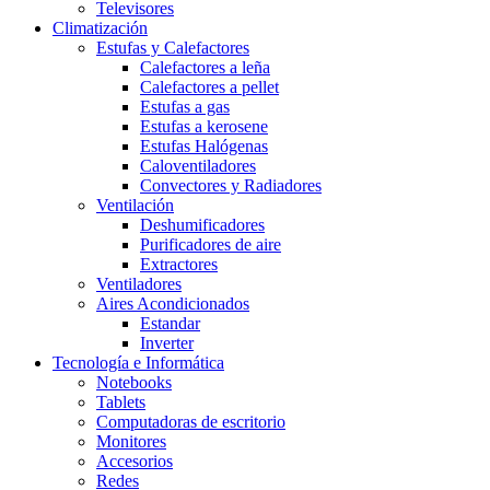
Televisores
Climatización
Estufas y Calefactores
Calefactores a leña
Calefactores a pellet
Estufas a gas
Estufas a kerosene
Estufas Halógenas
Caloventiladores
Convectores y Radiadores
Ventilación
Deshumificadores
Purificadores de aire
Extractores
Ventiladores
Aires Acondicionados
Estandar
Inverter
Tecnología e Informática
Notebooks
Tablets
Computadoras de escritorio
Monitores
Accesorios
Redes