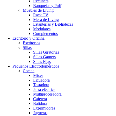
Recliners
Banquetas y Puff
Muebles de Living
Rack TV
Mesa de Living
Estanterías y Bibliotecas
Modulares
Complementos
Escritorio y Oficina
Escritorios
Sillas
Sillas Giratorias
Sillas Gamers
Sillas Fijas
Pequeños Electrodomésticos
Cocina
Mixer
Licuadora
Tostadora
Jarra eléctrica
Multiprocesadora
Cafetera
Batidora
Exprimidores
Jugueras