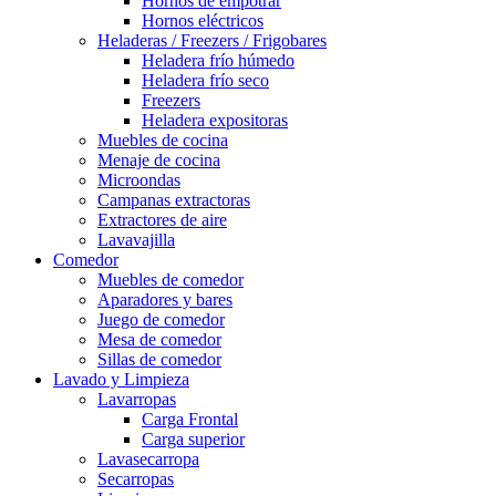
Hornos de empotrar
Hornos eléctricos
Heladeras / Freezers / Frigobares
Heladera frío húmedo
Heladera frío seco
Freezers
Heladera expositoras
Muebles de cocina
Menaje de cocina
Microondas
Campanas extractoras
Extractores de aire
Lavavajilla
Comedor
Muebles de comedor
Aparadores y bares
Juego de comedor
Mesa de comedor
Sillas de comedor
Lavado y Limpieza
Lavarropas
Carga Frontal
Carga superior
Lavasecarropa
Secarropas