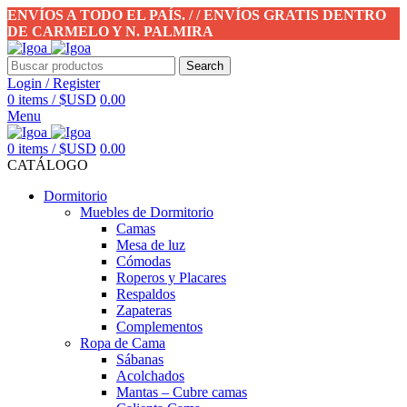
ENVÍOS A TODO EL PAÍS. / / ENVÍOS GRATIS DENTRO
DE CARMELO Y N. PALMIRA
Search
Login / Register
0
items
/
$USD
0.00
Menu
0
items
/
$USD
0.00
CATÁLOGO
Dormitorio
Muebles de Dormitorio
Camas
Mesa de luz
Cómodas
Roperos y Placares
Respaldos
Zapateras
Complementos
Ropa de Cama
Sábanas
Acolchados
Mantas – Cubre camas