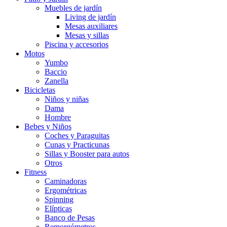
Muebles de jardín
Living de jardín
Mesas auxiliares
Mesas y sillas
Piscina y accesorios
Motos
Yumbo
Baccio
Zanella
Bicicletas
Niños y niñas
Dama
Hombre
Bebes y Niños
Coches y Paraguitas
Cunas y Practicunas
Sillas y Booster para autos
Otros
Fitness
Caminadoras
Ergométricas
Spinning
Elípticas
Banco de Pesas
Remorgómetros