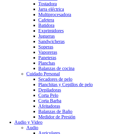
Tostadora
Jarra eléctrica
Multiprocesadora
Cafetera
Batidora
Exprimidores
Jugueras
Sandwicheras
Soperas
Vaporeras
Paneteras
Planchas
Balanzas de cocina
Cuidado Personal
Secadores de pelo
Planchitas y Cepillos de pelo
Depiladoras
Corta Pelo
Corta Barba
Afeitadoras
Balanzas de Baño
Medidor de Presión
Audio y Video
Audio
Auriculares