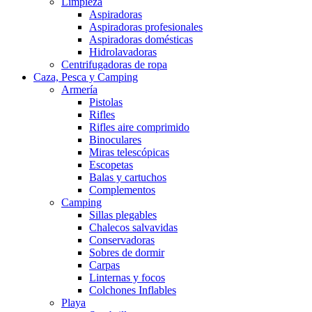
Limpieza
Aspiradoras
Aspiradoras profesionales
Aspiradoras domésticas
Hidrolavadoras
Centrifugadoras de ropa
Caza, Pesca y Camping
Armería
Pistolas
Rifles
Rifles aire comprimido
Binoculares
Miras telescópicas
Escopetas
Balas y cartuchos
Complementos
Camping
Sillas plegables
Chalecos salvavidas
Conservadoras
Sobres de dormir
Carpas
Linternas y focos
Colchones Inflables
Playa