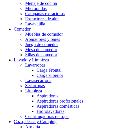
Menaje de cocina
Microondas
Campanas extractoras
Extractores de aire
Lavavajilla
Comedor
Muebles de comedor
Aparadores y bares
Juego de comedor
Mesa de comedor
Sillas de comedor
Lavado y Limpieza
Lavarropas
Carga Frontal
Carga superior
Lavasecarropa
Secarropas
Limpieza
Aspiradoras
Aspiradoras profesionales
Aspiradoras domésticas
Hidrolavadoras
Centrifugadoras de ropa
Caza, Pesca y Camping
Armería