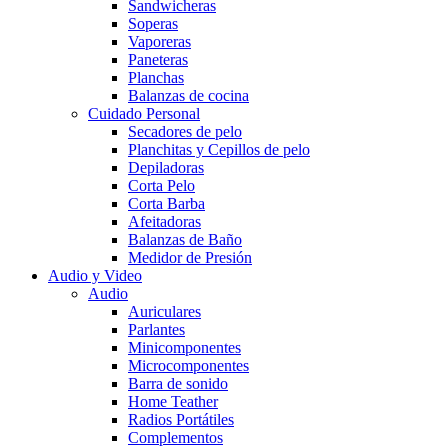
Sandwicheras
Soperas
Vaporeras
Paneteras
Planchas
Balanzas de cocina
Cuidado Personal
Secadores de pelo
Planchitas y Cepillos de pelo
Depiladoras
Corta Pelo
Corta Barba
Afeitadoras
Balanzas de Baño
Medidor de Presión
Audio y Video
Audio
Auriculares
Parlantes
Minicomponentes
Microcomponentes
Barra de sonido
Home Teather
Radios Portátiles
Complementos