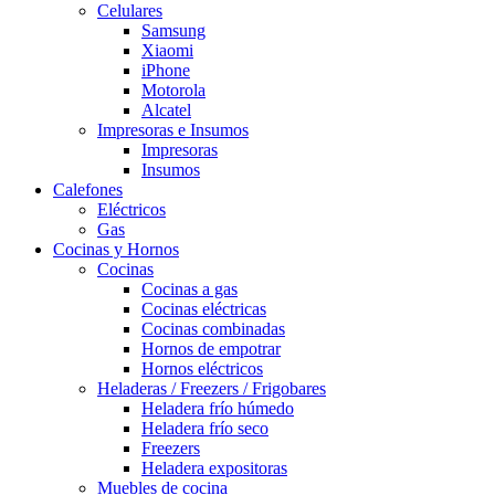
Celulares
Samsung
Xiaomi
iPhone
Motorola
Alcatel
Impresoras e Insumos
Impresoras
Insumos
Calefones
Eléctricos
Gas
Cocinas y Hornos
Cocinas
Cocinas a gas
Cocinas eléctricas
Cocinas combinadas
Hornos de empotrar
Hornos eléctricos
Heladeras / Freezers / Frigobares
Heladera frío húmedo
Heladera frío seco
Freezers
Heladera expositoras
Muebles de cocina