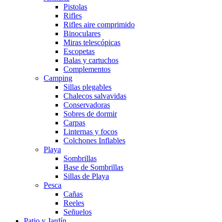
Pistolas
Rifles
Rifles aire comprimido
Binoculares
Miras telescópicas
Escopetas
Balas y cartuchos
Complementos
Camping
Sillas plegables
Chalecos salvavidas
Conservadoras
Sobres de dormir
Carpas
Linternas y focos
Colchones Inflables
Playa
Sombrillas
Base de Sombrillas
Sillas de Playa
Pesca
Cañas
Reeles
Señuelos
Patio y Jardín