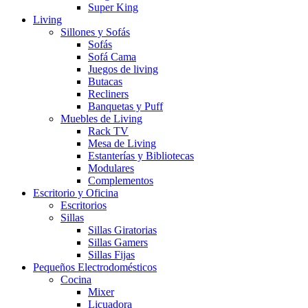
Super King
Living
Sillones y Sofás
Sofás
Sofá Cama
Juegos de living
Butacas
Recliners
Banquetas y Puff
Muebles de Living
Rack TV
Mesa de Living
Estanterías y Bibliotecas
Modulares
Complementos
Escritorio y Oficina
Escritorios
Sillas
Sillas Giratorias
Sillas Gamers
Sillas Fijas
Pequeños Electrodomésticos
Cocina
Mixer
Licuadora