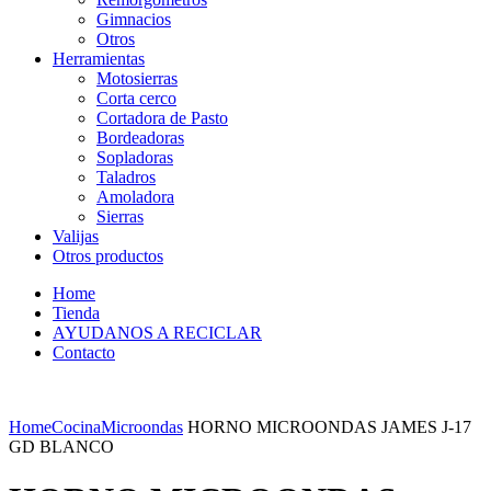
Gimnacios
Otros
Herramientas
Motosierras
Corta cerco
Cortadora de Pasto
Bordeadoras
Sopladoras
Taladros
Amoladora
Sierras
Valijas
Otros productos
Home
Tienda
AYUDANOS A RECICLAR
Contacto
Home
Cocina
Microondas
HORNO MICROONDAS JAMES J-17
GD BLANCO