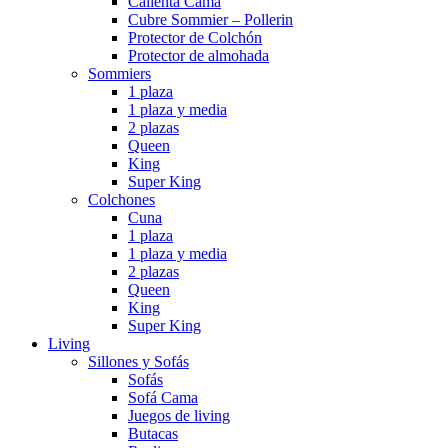
Calienta Cama
Cubre Sommier – Pollerin
Protector de Colchón
Protector de almohada
Sommiers
1 plaza
1 plaza y media
2 plazas
Queen
King
Super King
Colchones
Cuna
1 plaza
1 plaza y media
2 plazas
Queen
King
Super King
Living
Sillones y Sofás
Sofás
Sofá Cama
Juegos de living
Butacas