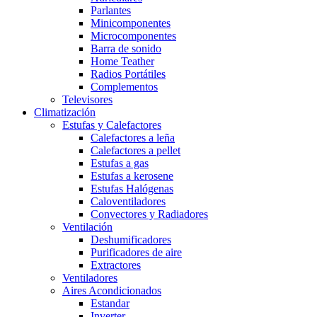
Parlantes
Minicomponentes
Microcomponentes
Barra de sonido
Home Teather
Radios Portátiles
Complementos
Televisores
Climatización
Estufas y Calefactores
Calefactores a leña
Calefactores a pellet
Estufas a gas
Estufas a kerosene
Estufas Halógenas
Caloventiladores
Convectores y Radiadores
Ventilación
Deshumificadores
Purificadores de aire
Extractores
Ventiladores
Aires Acondicionados
Estandar
Inverter