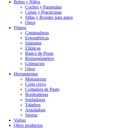
Bebes y Niños
Coches y Paraguitas
Cunas y Practicunas
Sillas y Booster para autos
Otros
Fitness
Caminadoras
Ergométricas
Spinning
Elípticas
Banco de Pesas
Remorgómetros
Gimnacios
Otros
Herramientas
Motosierras
Corta cerco
Cortadora de Pasto
Bordeadoras
Sopladoras
Taladros
Amoladora
Sierras
Valijas
Otros productos