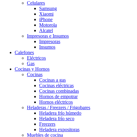
Celulares
Samsung
Xiaomi
iPhone
Motorola
Alcatel
Impresoras e Insumos
Impresoras
Insumos
Calefones
Eléctricos
Gas
Cocinas y Hornos
Cocinas
Cocinas a gas
Cocinas eléctricas
Cocinas combinadas
Hornos de empotrar
Hornos eléctricos
Heladeras / Freezers / Frigobares
Heladera frío húmedo
Heladera frío seco
Freezers
Heladera expositoras
Muebles de cocina