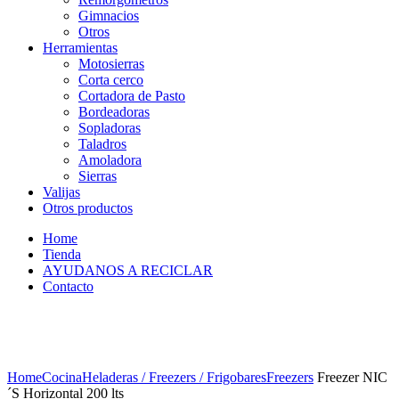
Gimnacios
Otros
Herramientas
Motosierras
Corta cerco
Cortadora de Pasto
Bordeadoras
Sopladoras
Taladros
Amoladora
Sierras
Valijas
Otros productos
Home
Tienda
AYUDANOS A RECICLAR
Contacto
Home
Cocina
Heladeras / Freezers / Frigobares
Freezers
Freezer NIC
´S Horizontal 200 lts