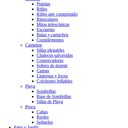
Pistolas
Rifles
Rifles aire comprimido
Binoculares
Miras telescópicas
Escopetas
Balas y cartuchos
Complementos
Camping
Sillas plegables
Chalecos salvavidas
Conservadoras
Sobres de dormir
Carpas
Linternas y focos
Colchones Inflables
Playa
Sombrillas
Base de Sombrillas
Sillas de Playa
Pesca
Cañas
Reeles
Señuelos
Patio y Jardín