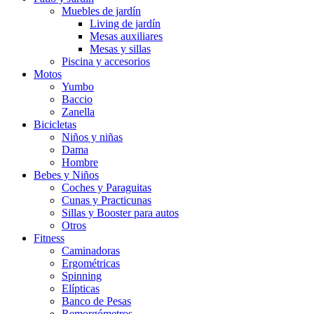
Muebles de jardín
Living de jardín
Mesas auxiliares
Mesas y sillas
Piscina y accesorios
Motos
Yumbo
Baccio
Zanella
Bicicletas
Niños y niñas
Dama
Hombre
Bebes y Niños
Coches y Paraguitas
Cunas y Practicunas
Sillas y Booster para autos
Otros
Fitness
Caminadoras
Ergométricas
Spinning
Elípticas
Banco de Pesas
Remorgómetros