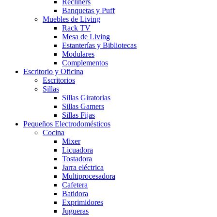
Recliners
Banquetas y Puff
Muebles de Living
Rack TV
Mesa de Living
Estanterías y Bibliotecas
Modulares
Complementos
Escritorio y Oficina
Escritorios
Sillas
Sillas Giratorias
Sillas Gamers
Sillas Fijas
Pequeños Electrodomésticos
Cocina
Mixer
Licuadora
Tostadora
Jarra eléctrica
Multiprocesadora
Cafetera
Batidora
Exprimidores
Jugueras