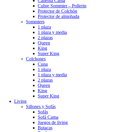
Calienta Cama
Cubre Sommier – Pollerin
Protector de Colchón
Protector de almohada
Sommiers
1 plaza
1 plaza y media
2 plazas
Queen
King
Super King
Colchones
Cuna
1 plaza
1 plaza y media
2 plazas
Queen
King
Super King
Living
Sillones y Sofás
Sofás
Sofá Cama
Juegos de living
Butacas