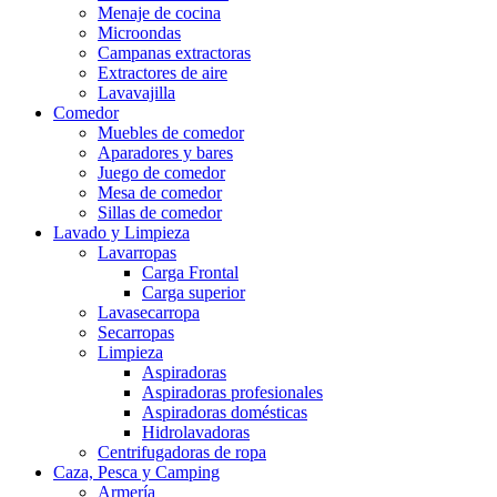
Menaje de cocina
Microondas
Campanas extractoras
Extractores de aire
Lavavajilla
Comedor
Muebles de comedor
Aparadores y bares
Juego de comedor
Mesa de comedor
Sillas de comedor
Lavado y Limpieza
Lavarropas
Carga Frontal
Carga superior
Lavasecarropa
Secarropas
Limpieza
Aspiradoras
Aspiradoras profesionales
Aspiradoras domésticas
Hidrolavadoras
Centrifugadoras de ropa
Caza, Pesca y Camping
Armería