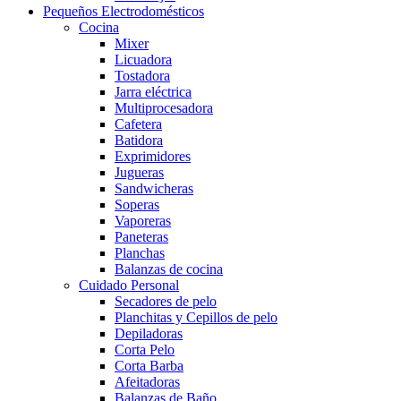
Pequeños Electrodomésticos
Cocina
Mixer
Licuadora
Tostadora
Jarra eléctrica
Multiprocesadora
Cafetera
Batidora
Exprimidores
Jugueras
Sandwicheras
Soperas
Vaporeras
Paneteras
Planchas
Balanzas de cocina
Cuidado Personal
Secadores de pelo
Planchitas y Cepillos de pelo
Depiladoras
Corta Pelo
Corta Barba
Afeitadoras
Balanzas de Baño