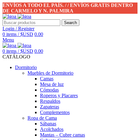
ENVÍOS A TODO EL PAÍS. / / ENVÍOS GRATIS DENTRO
DE CARMELO Y N. PALMIRA
Search
Login / Register
0
items
/
$USD
0.00
Menu
0
items
/
$USD
0.00
CATÁLOGO
Dormitorio
Muebles de Dormitorio
Camas
Mesa de luz
Cómodas
Roperos y Placares
Respaldos
Zapateras
Complementos
Ropa de Cama
Sábanas
Acolchados
Mantas – Cubre camas