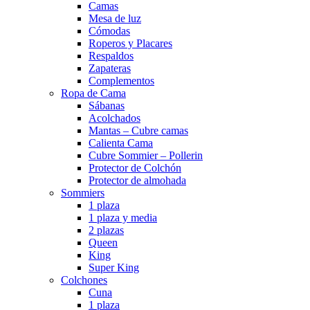
Camas
Mesa de luz
Cómodas
Roperos y Placares
Respaldos
Zapateras
Complementos
Ropa de Cama
Sábanas
Acolchados
Mantas – Cubre camas
Calienta Cama
Cubre Sommier – Pollerin
Protector de Colchón
Protector de almohada
Sommiers
1 plaza
1 plaza y media
2 plazas
Queen
King
Super King
Colchones
Cuna
1 plaza