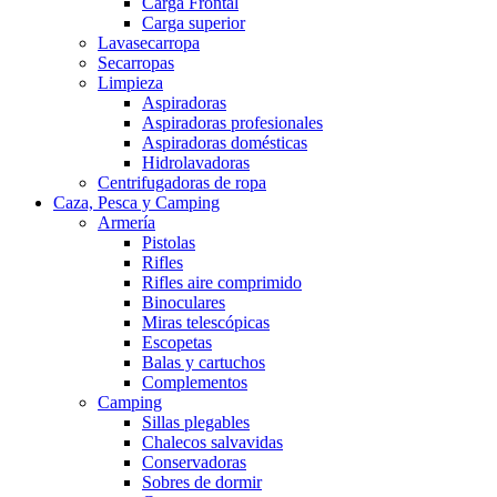
Carga Frontal
Carga superior
Lavasecarropa
Secarropas
Limpieza
Aspiradoras
Aspiradoras profesionales
Aspiradoras domésticas
Hidrolavadoras
Centrifugadoras de ropa
Caza, Pesca y Camping
Armería
Pistolas
Rifles
Rifles aire comprimido
Binoculares
Miras telescópicas
Escopetas
Balas y cartuchos
Complementos
Camping
Sillas plegables
Chalecos salvavidas
Conservadoras
Sobres de dormir