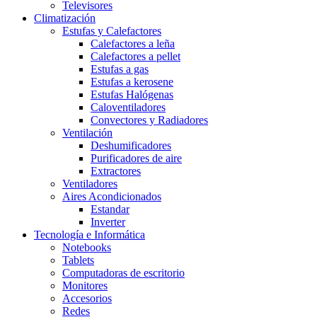
Televisores
Climatización
Estufas y Calefactores
Calefactores a leña
Calefactores a pellet
Estufas a gas
Estufas a kerosene
Estufas Halógenas
Caloventiladores
Convectores y Radiadores
Ventilación
Deshumificadores
Purificadores de aire
Extractores
Ventiladores
Aires Acondicionados
Estandar
Inverter
Tecnología e Informática
Notebooks
Tablets
Computadoras de escritorio
Monitores
Accesorios
Redes