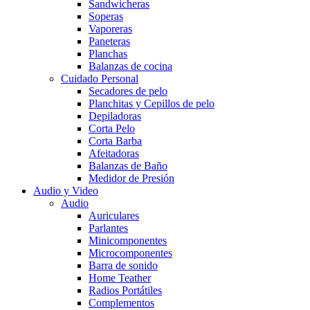
Sandwicheras
Soperas
Vaporeras
Paneteras
Planchas
Balanzas de cocina
Cuidado Personal
Secadores de pelo
Planchitas y Cepillos de pelo
Depiladoras
Corta Pelo
Corta Barba
Afeitadoras
Balanzas de Baño
Medidor de Presión
Audio y Video
Audio
Auriculares
Parlantes
Minicomponentes
Microcomponentes
Barra de sonido
Home Teather
Radios Portátiles
Complementos