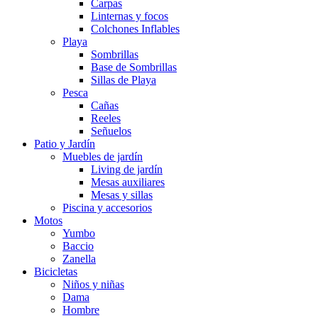
Carpas
Linternas y focos
Colchones Inflables
Playa
Sombrillas
Base de Sombrillas
Sillas de Playa
Pesca
Cañas
Reeles
Señuelos
Patio y Jardín
Muebles de jardín
Living de jardín
Mesas auxiliares
Mesas y sillas
Piscina y accesorios
Motos
Yumbo
Baccio
Zanella
Bicicletas
Niños y niñas
Dama
Hombre