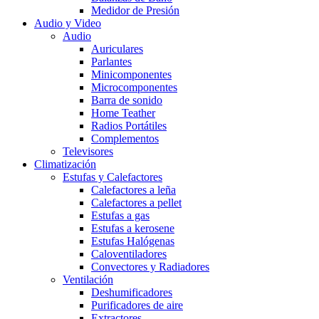
Medidor de Presión
Audio y Video
Audio
Auriculares
Parlantes
Minicomponentes
Microcomponentes
Barra de sonido
Home Teather
Radios Portátiles
Complementos
Televisores
Climatización
Estufas y Calefactores
Calefactores a leña
Calefactores a pellet
Estufas a gas
Estufas a kerosene
Estufas Halógenas
Caloventiladores
Convectores y Radiadores
Ventilación
Deshumificadores
Purificadores de aire
Extractores