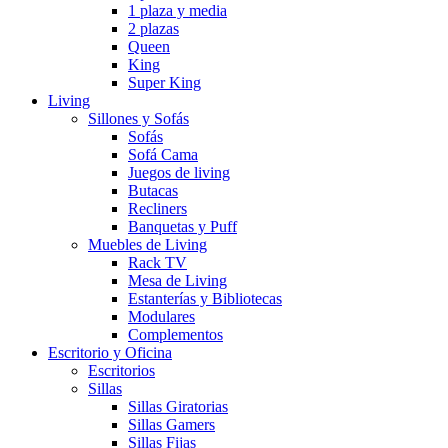
1 plaza y media
2 plazas
Queen
King
Super King
Living
Sillones y Sofás
Sofás
Sofá Cama
Juegos de living
Butacas
Recliners
Banquetas y Puff
Muebles de Living
Rack TV
Mesa de Living
Estanterías y Bibliotecas
Modulares
Complementos
Escritorio y Oficina
Escritorios
Sillas
Sillas Giratorias
Sillas Gamers
Sillas Fijas