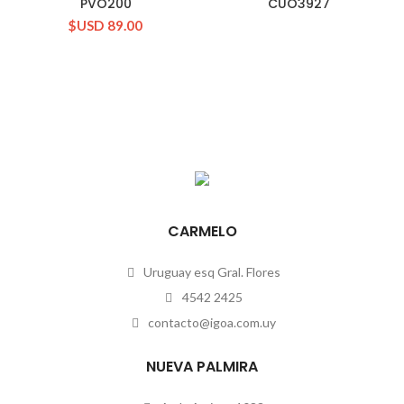
PVO200
CUO3927
$USD
89.00
CARMELO
Uruguay esq Gral. Flores
4542 2425
contacto@igoa.com.uy
NUEVA PALMIRA