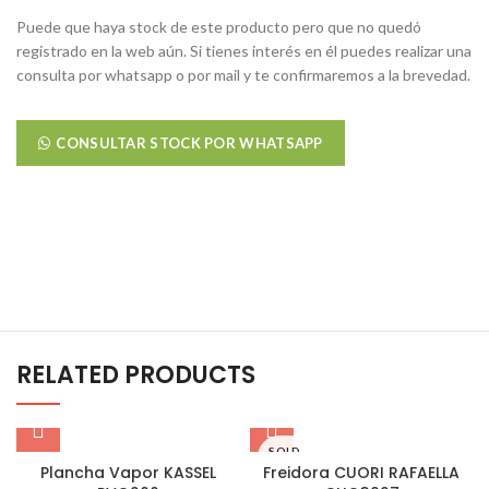
Puede que haya stock de este producto pero que no quedó
registrado en la web aún. Si tienes interés en él puedes realizar una
consulta por whatsapp o por mail y te confirmaremos a la brevedad.
CONSULTAR STOCK POR WHATSAPP
RELATED PRODUCTS
SOLD
OUT
Plancha Vapor KASSEL
Freidora CUORI RAFAELLA