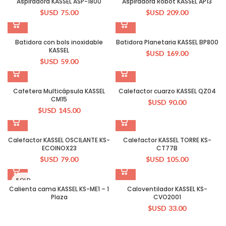
Aspiradora KASSEL ASP-1800
Aspiradora Robot KASSEL AP13
$USD
75.00
$USD
209.00
Batidora con bols inoxidable
Batidora Planetaria KASSEL BP800
KASSEL
$USD
169.00
$USD
59.00
Cafetera Multicápsula KASSEL
Calefactor cuarzo KASSEL QZ04
CM15
$USD
90.00
$USD
145.00
Calefactor KASSEL OSCILANTE KS-
Calefactor KASSEL TORRE KS-
ECOINOX23
CT77B
$USD
79.00
$USD
105.00
SOLD
OUT
Calienta cama KASSEL KS-ME1 – 1
Caloventilador KASSEL KS-
Plaza
CVO2001
$USD
33.00