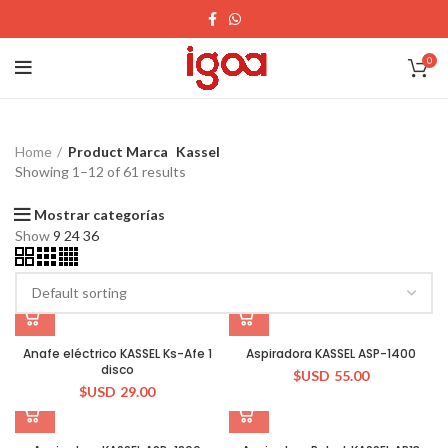
0
Home
Product Marca
Kassel
Showing 1–12 of 61 results
Mostrar categorías
Show
9
24
36
Anafe eléctrico KASSEL Ks-Afe 1
Aspiradora KASSEL ASP-1400
disco
$USD
55.00
$USD
29.00