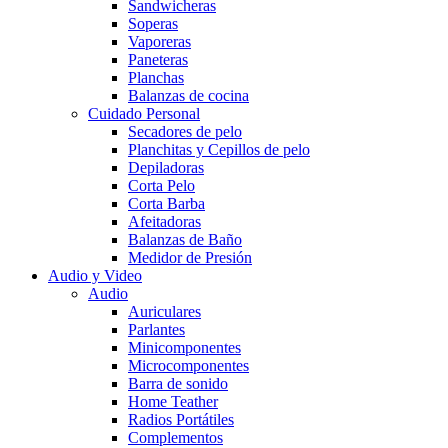
Sandwicheras
Soperas
Vaporeras
Paneteras
Planchas
Balanzas de cocina
Cuidado Personal
Secadores de pelo
Planchitas y Cepillos de pelo
Depiladoras
Corta Pelo
Corta Barba
Afeitadoras
Balanzas de Baño
Medidor de Presión
Audio y Video
Audio
Auriculares
Parlantes
Minicomponentes
Microcomponentes
Barra de sonido
Home Teather
Radios Portátiles
Complementos