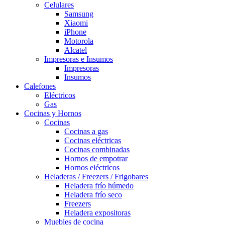
Celulares
Samsung
Xiaomi
iPhone
Motorola
Alcatel
Impresoras e Insumos
Impresoras
Insumos
Calefones
Eléctricos
Gas
Cocinas y Hornos
Cocinas
Cocinas a gas
Cocinas eléctricas
Cocinas combinadas
Hornos de empotrar
Hornos eléctricos
Heladeras / Freezers / Frigobares
Heladera frío húmedo
Heladera frío seco
Freezers
Heladera expositoras
Muebles de cocina