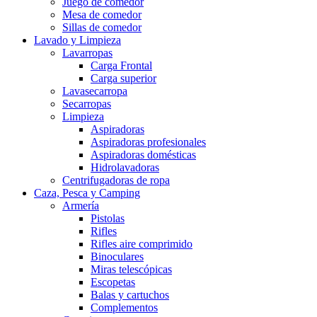
Juego de comedor
Mesa de comedor
Sillas de comedor
Lavado y Limpieza
Lavarropas
Carga Frontal
Carga superior
Lavasecarropa
Secarropas
Limpieza
Aspiradoras
Aspiradoras profesionales
Aspiradoras domésticas
Hidrolavadoras
Centrifugadoras de ropa
Caza, Pesca y Camping
Armería
Pistolas
Rifles
Rifles aire comprimido
Binoculares
Miras telescópicas
Escopetas
Balas y cartuchos
Complementos