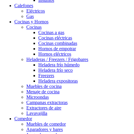
Insumos
Calefones
Eléctricos
Gas
Cocinas y Hornos
Cocinas
Cocinas a gas
Cocinas eléctricas
Cocinas combinadas
Hornos de empotrar
Hornos eléctricos
Heladeras / Freezers / Frigobares
Heladera frío húmedo
Heladera frío seco
Freezers
Heladera expositoras
Muebles de cocina
Menaje de cocina
Microondas
Campanas extractoras
Extractores de aire
Lavavajilla
Comedor
Muebles de comedor
Aparadores y bares