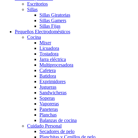
Escritorios
Sillas
Sillas Giratorias
Sillas Gamers
Sillas Fijas
Pequeños Electrodomésticos
Cocina
Mixer
Licuadora
Tostadora
Jarra eléctrica
Multiprocesadora
Cafetera
Batidora
Exprimidores
Jugueras
Sandwicheras
Soperas
Vaporeras
Paneteras
Planchas
Balanzas de cocina
Cuidado Personal
Secadores de pelo
Planchitas y Cepillos de pelo