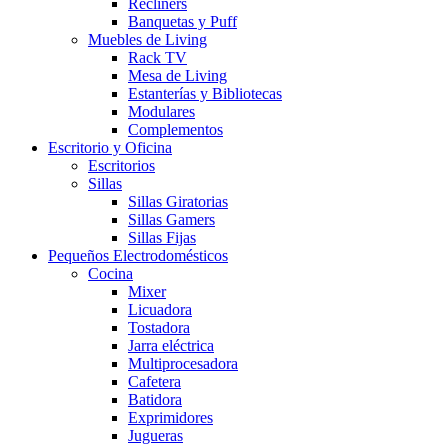
Recliners
Banquetas y Puff
Muebles de Living
Rack TV
Mesa de Living
Estanterías y Bibliotecas
Modulares
Complementos
Escritorio y Oficina
Escritorios
Sillas
Sillas Giratorias
Sillas Gamers
Sillas Fijas
Pequeños Electrodomésticos
Cocina
Mixer
Licuadora
Tostadora
Jarra eléctrica
Multiprocesadora
Cafetera
Batidora
Exprimidores
Jugueras