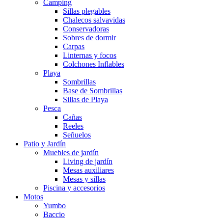
Camping
Sillas plegables
Chalecos salvavidas
Conservadoras
Sobres de dormir
Carpas
Linternas y focos
Colchones Inflables
Playa
Sombrillas
Base de Sombrillas
Sillas de Playa
Pesca
Cañas
Reeles
Señuelos
Patio y Jardín
Muebles de jardín
Living de jardín
Mesas auxiliares
Mesas y sillas
Piscina y accesorios
Motos
Yumbo
Baccio