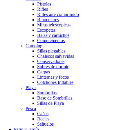
Pistolas
Rifles
Rifles aire comprimido
Binoculares
Miras telescópicas
Escopetas
Balas y cartuchos
Complementos
Camping
Sillas plegables
Chalecos salvavidas
Conservadoras
Sobres de dormir
Carpas
Linternas y focos
Colchones Inflables
Playa
Sombrillas
Base de Sombrillas
Sillas de Playa
Pesca
Cañas
Reeles
Señuelos
Patio y Jardín