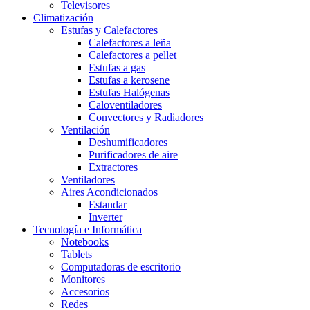
Televisores
Climatización
Estufas y Calefactores
Calefactores a leña
Calefactores a pellet
Estufas a gas
Estufas a kerosene
Estufas Halógenas
Caloventiladores
Convectores y Radiadores
Ventilación
Deshumificadores
Purificadores de aire
Extractores
Ventiladores
Aires Acondicionados
Estandar
Inverter
Tecnología e Informática
Notebooks
Tablets
Computadoras de escritorio
Monitores
Accesorios
Redes