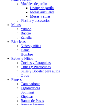
Muebles de jardín
Living de jardín
Mesas auxiliares
Mesas y sillas
Piscina y accesorios
Motos
Yumbo
Baccio
Zanella
Bicicletas
Niños y niñas
Dama
Hombre
Bebes y Niños
Coches y Paraguitas
Cunas y Practicunas
Sillas y Booster para autos
Otros
Fitness
Caminadoras
Ergométricas
Spinning
Elípticas
Banco de Pesas
Remorgómetros