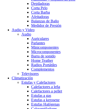
Depiladoras
Corta Pelo
Corta Barba
Afeitadoras
Balanzas de Baño
Medidor de Presión
Audio y Video
Audio
Auriculares
Parlantes
Minicomponentes
Microcomponentes
Barra de sonido
Home Teather
Radios Portátiles
Complementos
Televisores
Climatización
Estufas y Calefactores
Calefactores a leña
Calefactores a pellet
Estufas a gas
Estufas a kerosene
Estufas Halógenas
Caloventiladores