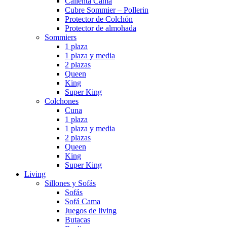
Calienta Cama
Cubre Sommier – Pollerin
Protector de Colchón
Protector de almohada
Sommiers
1 plaza
1 plaza y media
2 plazas
Queen
King
Super King
Colchones
Cuna
1 plaza
1 plaza y media
2 plazas
Queen
King
Super King
Living
Sillones y Sofás
Sofás
Sofá Cama
Juegos de living
Butacas