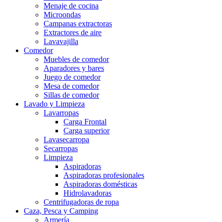
Menaje de cocina
Microondas
Campanas extractoras
Extractores de aire
Lavavajilla
Comedor
Muebles de comedor
Aparadores y bares
Juego de comedor
Mesa de comedor
Sillas de comedor
Lavado y Limpieza
Lavarropas
Carga Frontal
Carga superior
Lavasecarropa
Secarropas
Limpieza
Aspiradoras
Aspiradoras profesionales
Aspiradoras domésticas
Hidrolavadoras
Centrifugadoras de ropa
Caza, Pesca y Camping
Armería