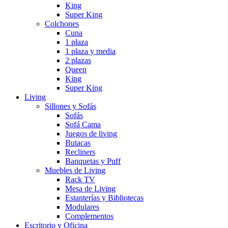
King
Super King
Colchones
Cuna
1 plaza
1 plaza y media
2 plazas
Queen
King
Super King
Living
Sillones y Sofás
Sofás
Sofá Cama
Juegos de living
Butacas
Recliners
Banquetas y Puff
Muebles de Living
Rack TV
Mesa de Living
Estanterías y Bibliotecas
Modulares
Complementos
Escritorio y Oficina