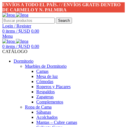
ENVÍOS A TODO EL PAÍS. / / ENVÍOS GRATIS DENTRO
DE CARMELO Y N. PALMIRA
Search
Login / Register
0
items
/
$USD
0.00
Menu
0
items
/
$USD
0.00
CATÁLOGO
Dormitorio
Muebles de Dormitorio
Camas
Mesa de luz
Cómodas
Roperos y Placares
Respaldos
Zapateras
Complementos
Ropa de Cama
Sábanas
Acolchados
Mantas – Cubre camas