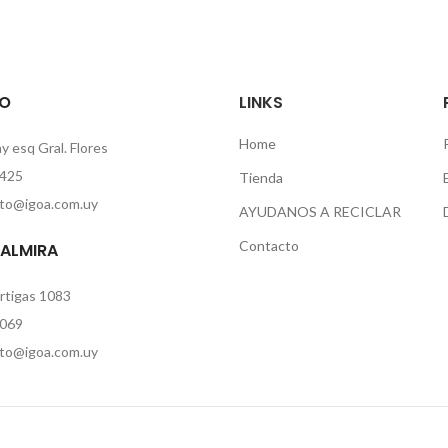
O
LINKS
Home
 esq Gral. Flores
425
Tienda
to@igoa.com.uy
AYUDANOS A RECICLAR
Contacto
PALMIRA
rtigas 1083
069
to@igoa.com.uy