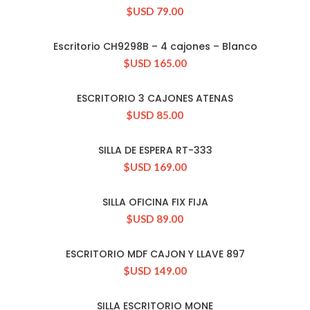
$USD
79.00
Escritorio CH9298B – 4 cajones – Blanco
CONSULTAR STOCK
$USD
165.00
ESCRITORIO 3 CAJONES ATENAS
CONSULTAR STOCK
$USD
85.00
SILLA DE ESPERA RT-333
CONSULTAR STOCK
$USD
169.00
SILLA OFICINA FIX FIJA
CONSULTAR STOCK
$USD
89.00
ESCRITORIO MDF CAJON Y LLAVE 897
CONSULTAR STOCK
$USD
149.00
SILLA ESCRITORIO MONE
CONSULTAR STOCK