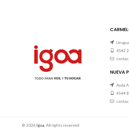
CARMEL
Uruguay
4542 2
contac
NUEVA 
Avda A
4544 8
contac
© 2026
Igoa
. All rights reserved