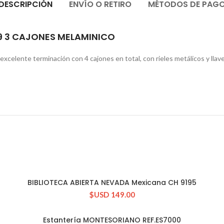
DESCRIPCIÓN
ENVÍO O RETIRO
MÉTODOS DE PAG
99 3 CAJONES MELAMINICO
excelente terminación con 4 cajones en total, con rieles metálicos y llav
BIBLIOTECA ABIERTA NEVADA Mexicana CH 9195
CONSULTAR STOCK
$USD
149.00
Estantería MONTESORIANO REF.ES7000
CONSULTAR STOCK