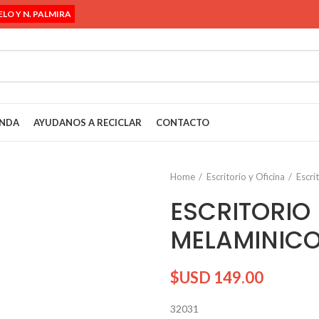
ELO Y N. PALMIRA
ENDA
AYUDANOS A RECICLAR
CONTACTO
Home
Escritorio y Oficina
Escri
ESCRITORIO
MELAMINIC
$USD
149.00
32031