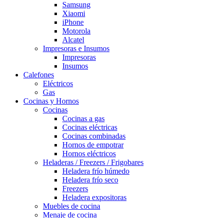
Samsung
Xiaomi
iPhone
Motorola
Alcatel
Impresoras e Insumos
Impresoras
Insumos
Calefones
Eléctricos
Gas
Cocinas y Hornos
Cocinas
Cocinas a gas
Cocinas eléctricas
Cocinas combinadas
Hornos de empotrar
Hornos eléctricos
Heladeras / Freezers / Frigobares
Heladera frío húmedo
Heladera frío seco
Freezers
Heladera expositoras
Muebles de cocina
Menaje de cocina