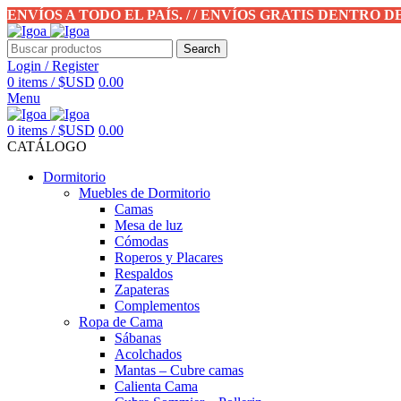
ENVÍOS A TODO EL PAÍS. / / ENVÍOS GRATIS DENTRO 
Search
Login / Register
0
items
/
$USD
0.00
Menu
0
items
/
$USD
0.00
CATÁLOGO
Dormitorio
Muebles de Dormitorio
Camas
Mesa de luz
Cómodas
Roperos y Placares
Respaldos
Zapateras
Complementos
Ropa de Cama
Sábanas
Acolchados
Mantas – Cubre camas
Calienta Cama