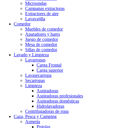
Microondas
Campanas extractoras
Extractores de aire
Lavavajilla
Comedor
Muebles de comedor
Aparadores y bares
Juego de comedor
Mesa de comedor
Sillas de comedor
Lavado y Limpieza
Lavarropas
Carga Frontal
Carga superior
Lavasecarropa
Secarropas
Limpieza
Aspiradoras
Aspiradoras profesionales
Aspiradoras domésticas
Hidrolavadoras
Centrifugadoras de ropa
Caza, Pesca y Camping
Armería
Pistolas