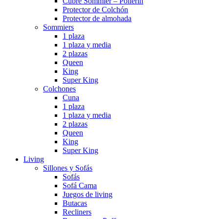
Cubre Sommier – Pollerin
Protector de Colchón
Protector de almohada
Sommiers
1 plaza
1 plaza y media
2 plazas
Queen
King
Super King
Colchones
Cuna
1 plaza
1 plaza y media
2 plazas
Queen
King
Super King
Living
Sillones y Sofás
Sofás
Sofá Cama
Juegos de living
Butacas
Recliners