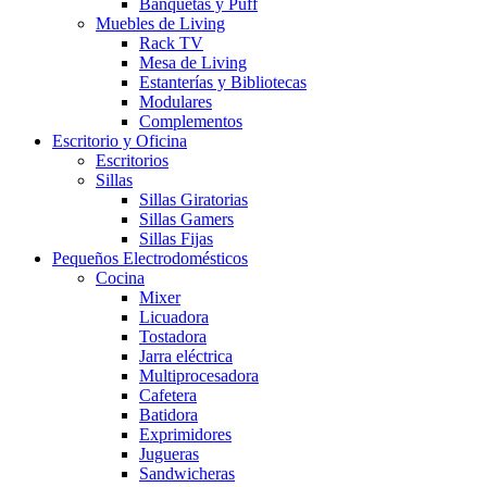
Banquetas y Puff
Muebles de Living
Rack TV
Mesa de Living
Estanterías y Bibliotecas
Modulares
Complementos
Escritorio y Oficina
Escritorios
Sillas
Sillas Giratorias
Sillas Gamers
Sillas Fijas
Pequeños Electrodomésticos
Cocina
Mixer
Licuadora
Tostadora
Jarra eléctrica
Multiprocesadora
Cafetera
Batidora
Exprimidores
Jugueras
Sandwicheras