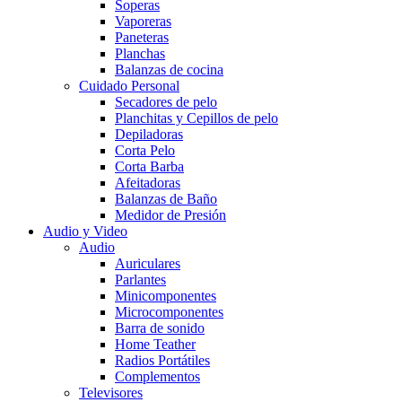
Soperas
Vaporeras
Paneteras
Planchas
Balanzas de cocina
Cuidado Personal
Secadores de pelo
Planchitas y Cepillos de pelo
Depiladoras
Corta Pelo
Corta Barba
Afeitadoras
Balanzas de Baño
Medidor de Presión
Audio y Video
Audio
Auriculares
Parlantes
Minicomponentes
Microcomponentes
Barra de sonido
Home Teather
Radios Portátiles
Complementos
Televisores