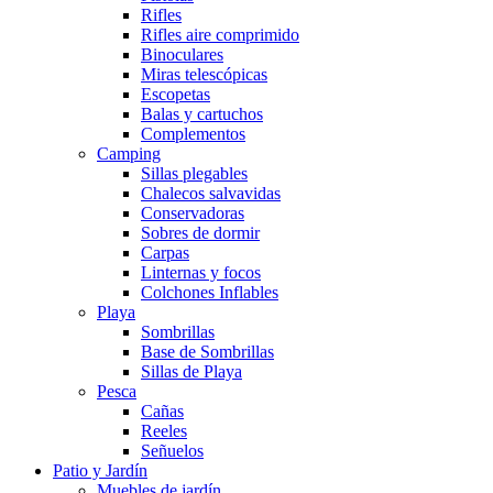
Rifles
Rifles aire comprimido
Binoculares
Miras telescópicas
Escopetas
Balas y cartuchos
Complementos
Camping
Sillas plegables
Chalecos salvavidas
Conservadoras
Sobres de dormir
Carpas
Linternas y focos
Colchones Inflables
Playa
Sombrillas
Base de Sombrillas
Sillas de Playa
Pesca
Cañas
Reeles
Señuelos
Patio y Jardín
Muebles de jardín