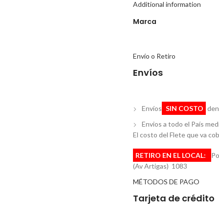
Additional information
Marca
Envío o Retiro
Envíos
Envíos
SIN COSTO
dent
Envios a todo el País me
El costo del Flete que va cobr
RETIRO EN EL LOCAL:
Po
(Av Artigas) 1083
MÉTODOS DE PAGO
Tarjeta de crédito