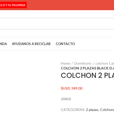
ELO Y N. PALMIRA
ENDA
AYUDANOS A RECICLAR
CONTACTO
Home
Dormitorio
colchon 1 p
COLCHON 2 PLAZAS BLACK D.
COLCHON 2 PL
$USD
349.00
30403
CATEGORÍAS:
2 plazas
,
Colchon