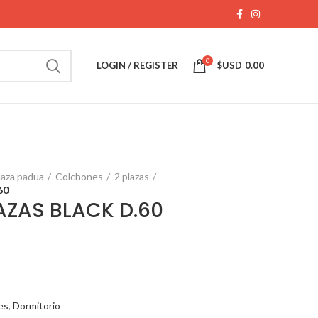
0
LOGIN / REGISTER
$USD
0.00
laza padua
Colchones
2 plazas
60
AZAS BLACK D.60
es
,
Dormitorio