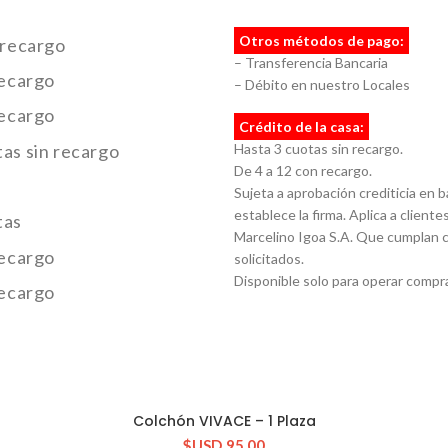
Otros métodos de pago:
 recargo
– Transferencia Bancaria
recargo
– Débito en nuestro Locales
recargo
Crédito de la casa:
as sin recargo
Hasta 3 cuotas sin recargo.
De 4 a 12 con recargo.
Sujeta a aprobación crediticia en 
establece la firma. Aplica a clientes
tas
Marcelino Igoa S.A. Que cumplan c
recargo
solicitados.
Disponible solo para operar compra
recargo
Colchón VIVACE – 1 Plaza
CONSULTAR STOCK
$USD
95.00