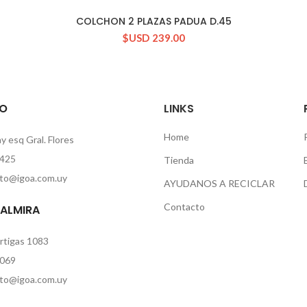
COLCHON 2 PLAZAS PADUA D.45
CONSULTAR STOCK
$USD
239.00
O
LINKS
Home
 esq Gral. Flores
425
Tienda
to@igoa.com.uy
AYUDANOS A RECICLAR
Contacto
PALMIRA
rtigas 1083
069
to@igoa.com.uy