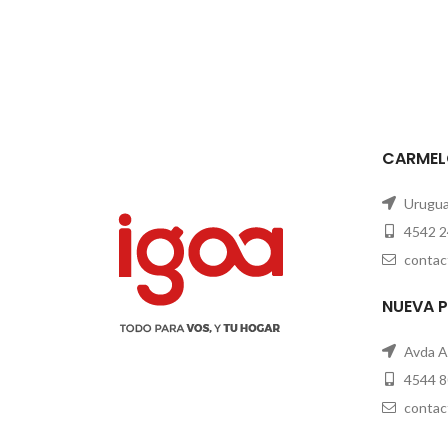
CARMEL
Uruguay
4542 2
contac
NUEVA 
Avda A
4544 8
contac