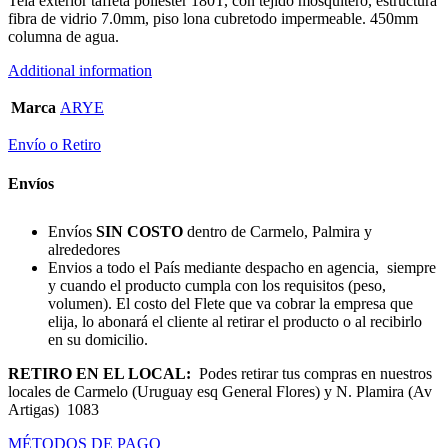
Tela exterior taffeta poliéster 180T, con tejido mosquitero, estructura
fibra de vidrio 7.0mm, piso lona cubretodo impermeable. 450mm
columna de agua.
Additional information
Marca
ARYE
Envío o Retiro
Envíos
Envíos
SIN COSTO
dentro de Carmelo, Palmira y
alrededores
Envios a todo el País mediante despacho en agencia, siempre
y cuando el producto cumpla con los requisitos (peso,
volumen). El costo del Flete que va cobrar la empresa que
elija, lo abonará el cliente al retirar el producto o al recibirlo
en su domicilio.
RETIRO EN EL LOCAL:
Podes retirar tus compras en nuestros
locales de Carmelo (Uruguay esq General Flores) y N. Plamira (Av
Artigas) 1083
MÉTODOS DE PAGO