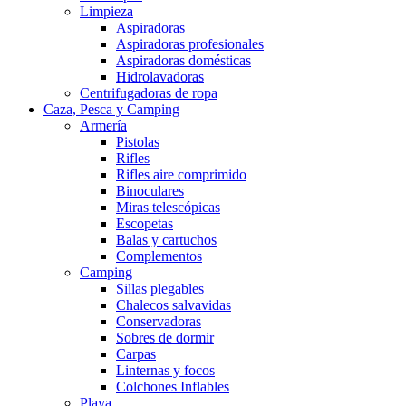
Limpieza
Aspiradoras
Aspiradoras profesionales
Aspiradoras domésticas
Hidrolavadoras
Centrifugadoras de ropa
Caza, Pesca y Camping
Armería
Pistolas
Rifles
Rifles aire comprimido
Binoculares
Miras telescópicas
Escopetas
Balas y cartuchos
Complementos
Camping
Sillas plegables
Chalecos salvavidas
Conservadoras
Sobres de dormir
Carpas
Linternas y focos
Colchones Inflables
Playa