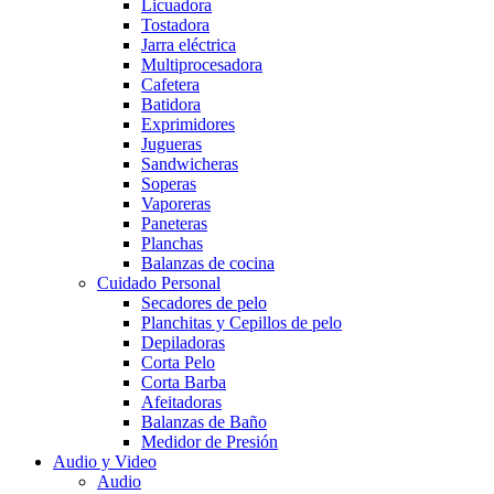
Licuadora
Tostadora
Jarra eléctrica
Multiprocesadora
Cafetera
Batidora
Exprimidores
Jugueras
Sandwicheras
Soperas
Vaporeras
Paneteras
Planchas
Balanzas de cocina
Cuidado Personal
Secadores de pelo
Planchitas y Cepillos de pelo
Depiladoras
Corta Pelo
Corta Barba
Afeitadoras
Balanzas de Baño
Medidor de Presión
Audio y Video
Audio