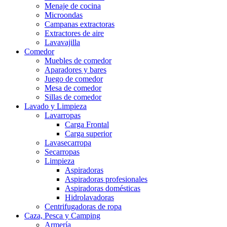
Menaje de cocina
Microondas
Campanas extractoras
Extractores de aire
Lavavajilla
Comedor
Muebles de comedor
Aparadores y bares
Juego de comedor
Mesa de comedor
Sillas de comedor
Lavado y Limpieza
Lavarropas
Carga Frontal
Carga superior
Lavasecarropa
Secarropas
Limpieza
Aspiradoras
Aspiradoras profesionales
Aspiradoras domésticas
Hidrolavadoras
Centrifugadoras de ropa
Caza, Pesca y Camping
Armería