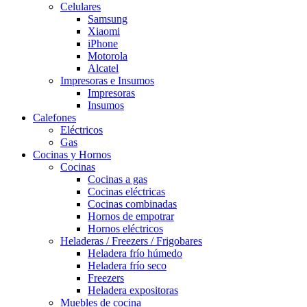
Celulares
Samsung
Xiaomi
iPhone
Motorola
Alcatel
Impresoras e Insumos
Impresoras
Insumos
Calefones
Eléctricos
Gas
Cocinas y Hornos
Cocinas
Cocinas a gas
Cocinas eléctricas
Cocinas combinadas
Hornos de empotrar
Hornos eléctricos
Heladeras / Freezers / Frigobares
Heladera frío húmedo
Heladera frío seco
Freezers
Heladera expositoras
Muebles de cocina