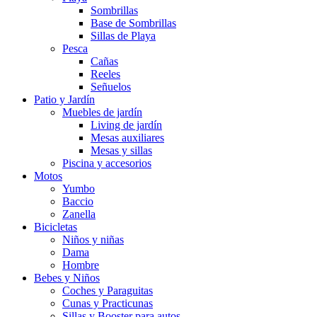
Sombrillas
Base de Sombrillas
Sillas de Playa
Pesca
Cañas
Reeles
Señuelos
Patio y Jardín
Muebles de jardín
Living de jardín
Mesas auxiliares
Mesas y sillas
Piscina y accesorios
Motos
Yumbo
Baccio
Zanella
Bicicletas
Niños y niñas
Dama
Hombre
Bebes y Niños
Coches y Paraguitas
Cunas y Practicunas
Sillas y Booster para autos