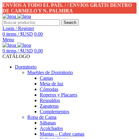
ENVÍOS A TODO EL PAÍS. / / ENVÍOS GRATIS DENTRO
DE CARMELO Y N. PALMIRA
Search
Login / Register
0
items
/
$USD
0.00
Menu
0
items
/
$USD
0.00
CATÁLOGO
Dormitorio
Muebles de Dormitorio
Camas
Mesa de luz
Cómodas
Roperos y Placares
Respaldos
Zapateras
Complementos
Ropa de Cama
Sábanas
Acolchados
Mantas – Cubre camas