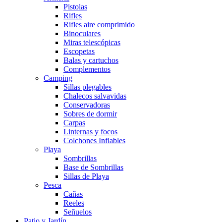
Pistolas
Rifles
Rifles aire comprimido
Binoculares
Miras telescópicas
Escopetas
Balas y cartuchos
Complementos
Camping
Sillas plegables
Chalecos salvavidas
Conservadoras
Sobres de dormir
Carpas
Linternas y focos
Colchones Inflables
Playa
Sombrillas
Base de Sombrillas
Sillas de Playa
Pesca
Cañas
Reeles
Señuelos
Patio y Jardín