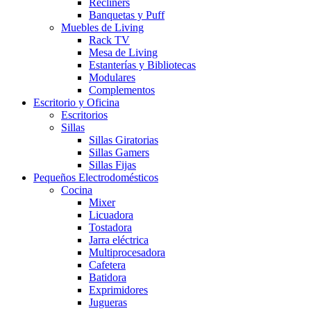
Recliners
Banquetas y Puff
Muebles de Living
Rack TV
Mesa de Living
Estanterías y Bibliotecas
Modulares
Complementos
Escritorio y Oficina
Escritorios
Sillas
Sillas Giratorias
Sillas Gamers
Sillas Fijas
Pequeños Electrodomésticos
Cocina
Mixer
Licuadora
Tostadora
Jarra eléctrica
Multiprocesadora
Cafetera
Batidora
Exprimidores
Jugueras