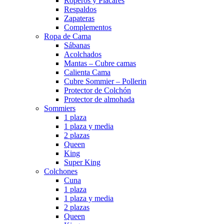
Roperos y Placares
Respaldos
Zapateras
Complementos
Ropa de Cama
Sábanas
Acolchados
Mantas – Cubre camas
Calienta Cama
Cubre Sommier – Pollerin
Protector de Colchón
Protector de almohada
Sommiers
1 plaza
1 plaza y media
2 plazas
Queen
King
Super King
Colchones
Cuna
1 plaza
1 plaza y media
2 plazas
Queen