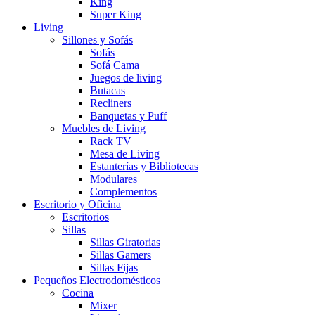
King
Super King
Living
Sillones y Sofás
Sofás
Sofá Cama
Juegos de living
Butacas
Recliners
Banquetas y Puff
Muebles de Living
Rack TV
Mesa de Living
Estanterías y Bibliotecas
Modulares
Complementos
Escritorio y Oficina
Escritorios
Sillas
Sillas Giratorias
Sillas Gamers
Sillas Fijas
Pequeños Electrodomésticos
Cocina
Mixer