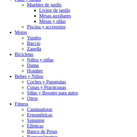
Muebles de jardín
Living de jardín
Mesas auxiliares
Mesas y sillas
Piscina y accesorios
Motos
Yumbo
Baccio
Zanella
Bicicletas
Niños y niñas
Dama
Hombre
Bebes y Niños
Coches y Paraguitas
Cunas y Practicunas
Sillas y Booster para autos
Otros
Fitness
Caminadoras
Ergométricas
Spinning
Elípticas
Banco de Pesas
Remorgómetros