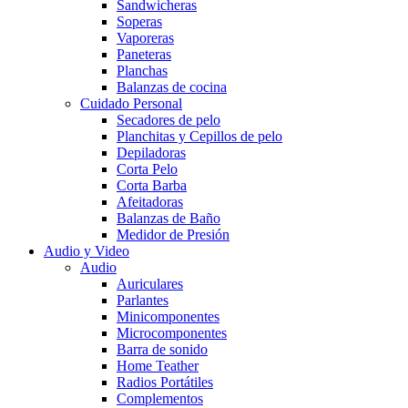
Sandwicheras
Soperas
Vaporeras
Paneteras
Planchas
Balanzas de cocina
Cuidado Personal
Secadores de pelo
Planchitas y Cepillos de pelo
Depiladoras
Corta Pelo
Corta Barba
Afeitadoras
Balanzas de Baño
Medidor de Presión
Audio y Video
Audio
Auriculares
Parlantes
Minicomponentes
Microcomponentes
Barra de sonido
Home Teather
Radios Portátiles
Complementos