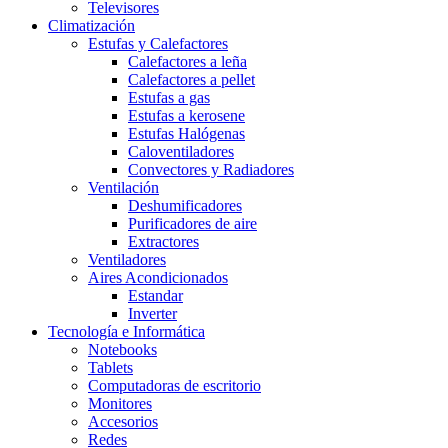
Televisores
Climatización
Estufas y Calefactores
Calefactores a leña
Calefactores a pellet
Estufas a gas
Estufas a kerosene
Estufas Halógenas
Caloventiladores
Convectores y Radiadores
Ventilación
Deshumificadores
Purificadores de aire
Extractores
Ventiladores
Aires Acondicionados
Estandar
Inverter
Tecnología e Informática
Notebooks
Tablets
Computadoras de escritorio
Monitores
Accesorios
Redes