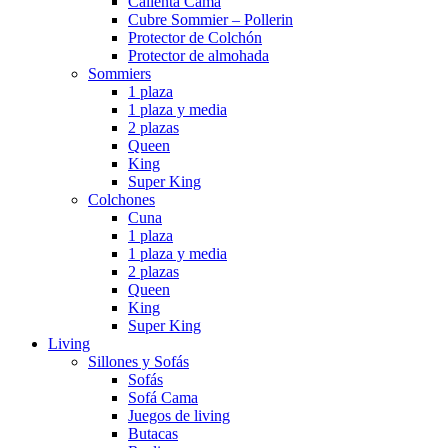
Calienta Cama
Cubre Sommier – Pollerin
Protector de Colchón
Protector de almohada
Sommiers
1 plaza
1 plaza y media
2 plazas
Queen
King
Super King
Colchones
Cuna
1 plaza
1 plaza y media
2 plazas
Queen
King
Super King
Living
Sillones y Sofás
Sofás
Sofá Cama
Juegos de living
Butacas