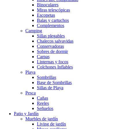
Binoculares
Miras telescópicas
Escopetas
Balas y cartuchos
Complementos
Camping
Sillas plegables
Chalecos salvavidas
Conservadoras
Sobres de dormir
Carpas
Linternas y focos
Colchones Inflables
Playa
Sombrillas
Base de Sombrillas
Sillas de Playa
Pesca
Cañas
Reeles
Señuelos
Patio y Jardín
Muebles de jardín
Living de jardín