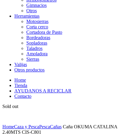
Gimnacios
Otros
Herramientas
Motosierras
Corta cerco
Cortadora de Pasto
Bordeadoras
Sopladoras
Taladros
Amoladora
Sierras
Valijas
Otros productos
Home
Tienda
AYUDANOS A RECICLAR
Contacto
Sold out
Home
Caza y Pesca
Pesca
Cañas
Caña OKUMA CATALINA
2.40MTS CIS-C801