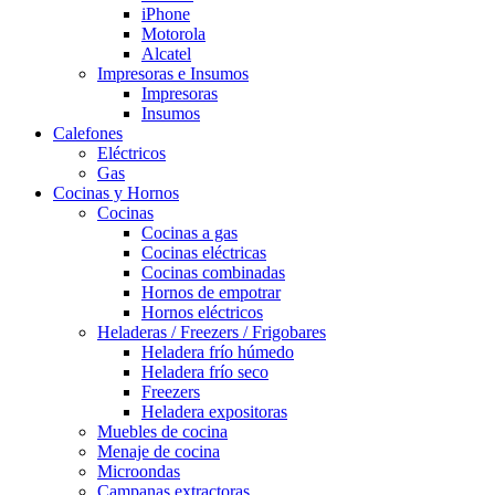
iPhone
Motorola
Alcatel
Impresoras e Insumos
Impresoras
Insumos
Calefones
Eléctricos
Gas
Cocinas y Hornos
Cocinas
Cocinas a gas
Cocinas eléctricas
Cocinas combinadas
Hornos de empotrar
Hornos eléctricos
Heladeras / Freezers / Frigobares
Heladera frío húmedo
Heladera frío seco
Freezers
Heladera expositoras
Muebles de cocina
Menaje de cocina
Microondas
Campanas extractoras