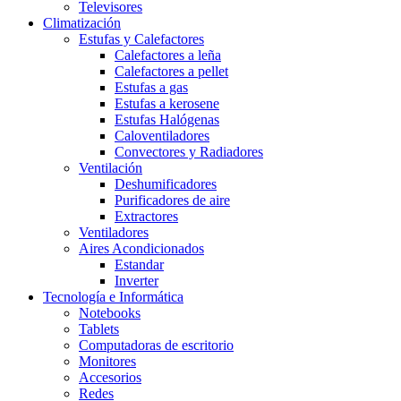
Televisores
Climatización
Estufas y Calefactores
Calefactores a leña
Calefactores a pellet
Estufas a gas
Estufas a kerosene
Estufas Halógenas
Caloventiladores
Convectores y Radiadores
Ventilación
Deshumificadores
Purificadores de aire
Extractores
Ventiladores
Aires Acondicionados
Estandar
Inverter
Tecnología e Informática
Notebooks
Tablets
Computadoras de escritorio
Monitores
Accesorios
Redes