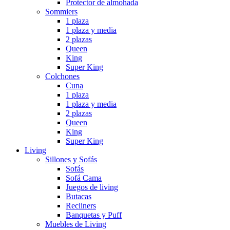
Protector de almohada
Sommiers
1 plaza
1 plaza y media
2 plazas
Queen
King
Super King
Colchones
Cuna
1 plaza
1 plaza y media
2 plazas
Queen
King
Super King
Living
Sillones y Sofás
Sofás
Sofá Cama
Juegos de living
Butacas
Recliners
Banquetas y Puff
Muebles de Living