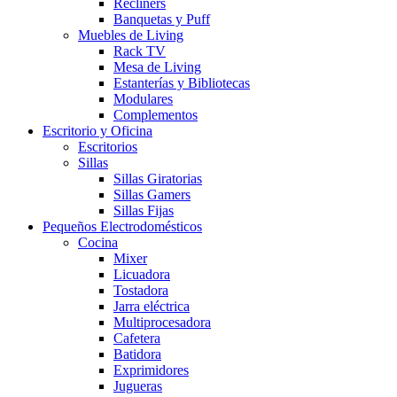
Recliners
Banquetas y Puff
Muebles de Living
Rack TV
Mesa de Living
Estanterías y Bibliotecas
Modulares
Complementos
Escritorio y Oficina
Escritorios
Sillas
Sillas Giratorias
Sillas Gamers
Sillas Fijas
Pequeños Electrodomésticos
Cocina
Mixer
Licuadora
Tostadora
Jarra eléctrica
Multiprocesadora
Cafetera
Batidora
Exprimidores
Jugueras