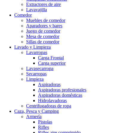
Extractores de aire
Lavavajilla
Comedor
Muebles de comedor
Aparadores y bares
Juego de comedor
Mesa de comedor
Sillas de comedor
Lavado y Limpieza
Lavarropas
Carga Frontal
Carga superior
Lavasecarropa
Secarropas
Limpieza
Aspiradoras
Aspiradoras profesionales
Aspiradoras domésticas
Hidrolavadoras
Centrifugadoras de ropa
Caza, Pesca y Camping
Armería
Pistolas
Rifles
Rifles aire comprimido