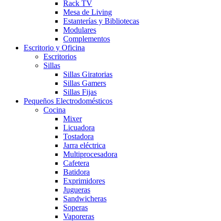
Rack TV
Mesa de Living
Estanterías y Bibliotecas
Modulares
Complementos
Escritorio y Oficina
Escritorios
Sillas
Sillas Giratorias
Sillas Gamers
Sillas Fijas
Pequeños Electrodomésticos
Cocina
Mixer
Licuadora
Tostadora
Jarra eléctrica
Multiprocesadora
Cafetera
Batidora
Exprimidores
Jugueras
Sandwicheras
Soperas
Vaporeras