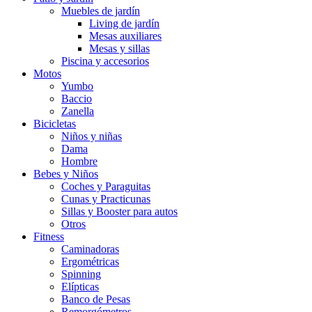
Muebles de jardín
Living de jardín
Mesas auxiliares
Mesas y sillas
Piscina y accesorios
Motos
Yumbo
Baccio
Zanella
Bicicletas
Niños y niñas
Dama
Hombre
Bebes y Niños
Coches y Paraguitas
Cunas y Practicunas
Sillas y Booster para autos
Otros
Fitness
Caminadoras
Ergométricas
Spinning
Elípticas
Banco de Pesas
Remorgómetros