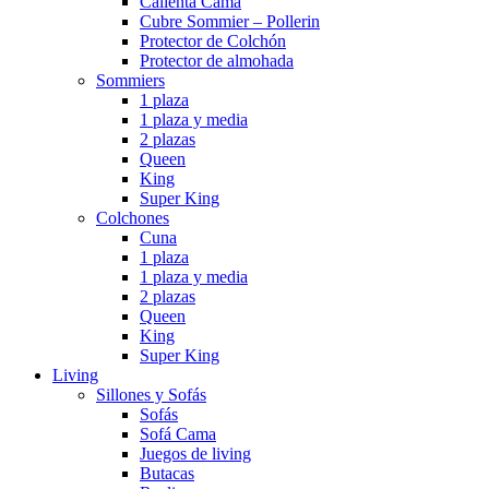
Calienta Cama
Cubre Sommier – Pollerin
Protector de Colchón
Protector de almohada
Sommiers
1 plaza
1 plaza y media
2 plazas
Queen
King
Super King
Colchones
Cuna
1 plaza
1 plaza y media
2 plazas
Queen
King
Super King
Living
Sillones y Sofás
Sofás
Sofá Cama
Juegos de living
Butacas