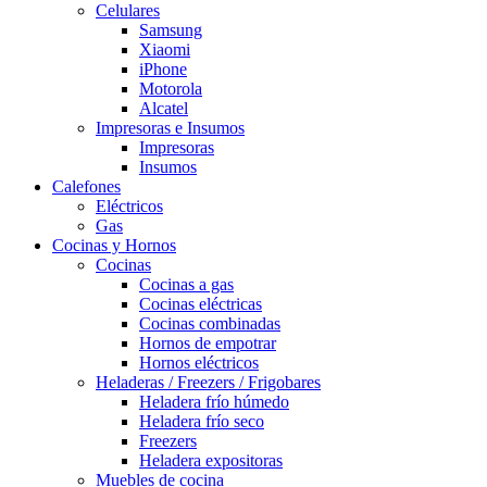
Celulares
Samsung
Xiaomi
iPhone
Motorola
Alcatel
Impresoras e Insumos
Impresoras
Insumos
Calefones
Eléctricos
Gas
Cocinas y Hornos
Cocinas
Cocinas a gas
Cocinas eléctricas
Cocinas combinadas
Hornos de empotrar
Hornos eléctricos
Heladeras / Freezers / Frigobares
Heladera frío húmedo
Heladera frío seco
Freezers
Heladera expositoras
Muebles de cocina