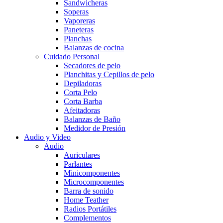
Sandwicheras
Soperas
Vaporeras
Paneteras
Planchas
Balanzas de cocina
Cuidado Personal
Secadores de pelo
Planchitas y Cepillos de pelo
Depiladoras
Corta Pelo
Corta Barba
Afeitadoras
Balanzas de Baño
Medidor de Presión
Audio y Video
Audio
Auriculares
Parlantes
Minicomponentes
Microcomponentes
Barra de sonido
Home Teather
Radios Portátiles
Complementos