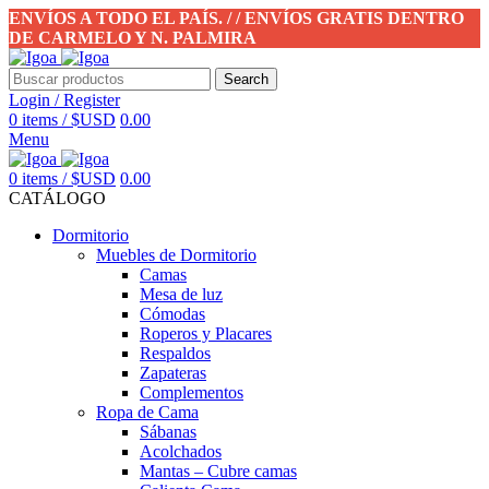
ENVÍOS A TODO EL PAÍS. / / ENVÍOS GRATIS DENTRO
DE CARMELO Y N. PALMIRA
Search
Login / Register
0
items
/
$USD
0.00
Menu
0
items
/
$USD
0.00
CATÁLOGO
Dormitorio
Muebles de Dormitorio
Camas
Mesa de luz
Cómodas
Roperos y Placares
Respaldos
Zapateras
Complementos
Ropa de Cama
Sábanas
Acolchados
Mantas – Cubre camas