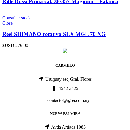
Rifle Rossi Puma cal. 38/357 Magnum – Palanca
Consultar stock
Close
Reel SHIMANO rotativo SLX MGL 70 XG
$USD
276.00
CARMELO
Uruguay esq Gral. Flores
4542 2425
contacto@igoa.com.uy
NUEVA PALMIRA
Avda Artigas 1083