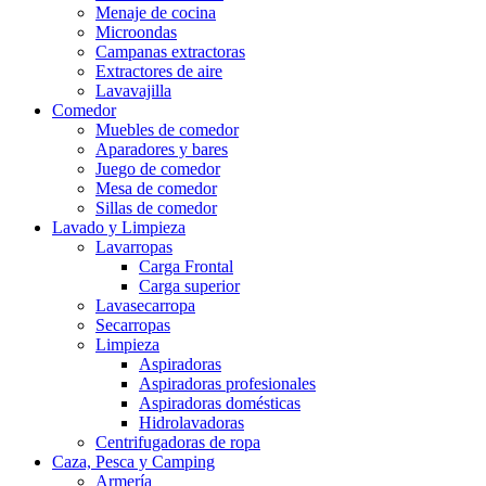
Menaje de cocina
Microondas
Campanas extractoras
Extractores de aire
Lavavajilla
Comedor
Muebles de comedor
Aparadores y bares
Juego de comedor
Mesa de comedor
Sillas de comedor
Lavado y Limpieza
Lavarropas
Carga Frontal
Carga superior
Lavasecarropa
Secarropas
Limpieza
Aspiradoras
Aspiradoras profesionales
Aspiradoras domésticas
Hidrolavadoras
Centrifugadoras de ropa
Caza, Pesca y Camping
Armería