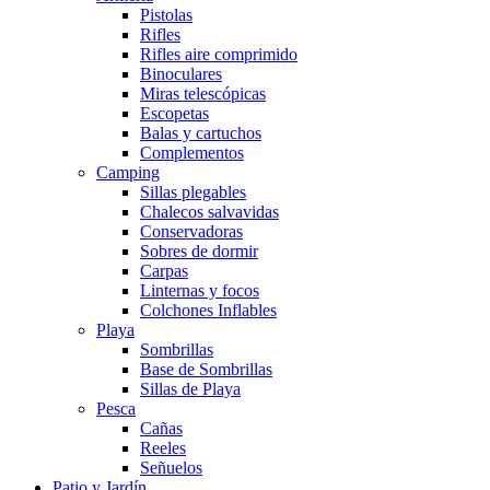
Pistolas
Rifles
Rifles aire comprimido
Binoculares
Miras telescópicas
Escopetas
Balas y cartuchos
Complementos
Camping
Sillas plegables
Chalecos salvavidas
Conservadoras
Sobres de dormir
Carpas
Linternas y focos
Colchones Inflables
Playa
Sombrillas
Base de Sombrillas
Sillas de Playa
Pesca
Cañas
Reeles
Señuelos
Patio y Jardín